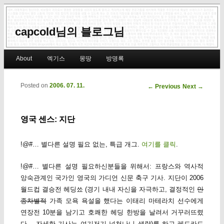
capcold님의 블로그님
Main menu
About
엑기스
몽땅
방명록
Skip to primary content
Skip to secondary content
Posted on
2006. 07. 11.
Post navigation
←
Previous
Next
→
영국 센스: 지단
!@#… 별다른 설명 필요 없는, 특급 개그.
여기를 클릭
.
!@#… 별다른 설명 필요하신분들을 위해서: 프랑스와 역사적
앙숙관계인 국가인 영국의 가디언 신문 축구 기사. 지단이 2006
월드컵 결승전 헤딩쑈 (경기 내내 자신을 자극하고, 결정적인
인
종차별적
가족 모욕 욕설을 했다는 이태리 마테라치 선수에게
연장전 10분을 남기고 호쾌한 헤딩 한방을 날려서 거꾸러뜨렸
다… 자세한 기사는 여기저기 넘쳐나니 생략)를 하고 레드카드