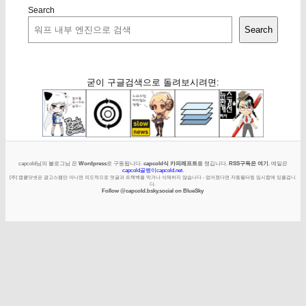
Search
Search
굳이 구글검색으로 돌려보시려면:
capcold님의 블로그님 은
Wordpress
로 구동됩니다.
capcold식 카피레프트
를 챙깁니다.
RSS구독은 여기
. 메일은
capcold골뱅이capcold.net
.
[주] 캡콜닷넷은 광고스팸만 아니면 의도적으로 덧글과 트랙백을 막거나 삭제하지 않습니다 - 없어졌다면 자동필터링 임시함에 있을겁니
다.
Follow @capcold.bsky.social on BlueSky