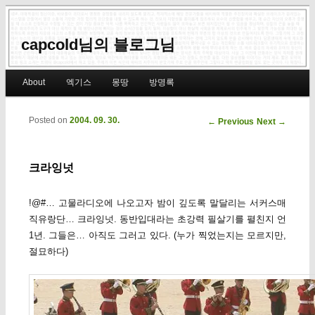
capcold님의 블로그님
Main menu
About
엑기스
몽땅
방명록
Skip to primary content
Skip to secondary content
Posted on
2004. 09. 30.
Post navigation
←
Previous
Next
→
크라잉넛
!@#… 고물라디오에 나오고자 밤이 깊도록 말달리는 서커스매
직유랑단… 크라잉넛. 동반입대라는 초강력 필살기를 펼친지 언
1년. 그들은… 아직도 그러고 있다. (누가 찍었는지는 모르지만,
절묘하다)