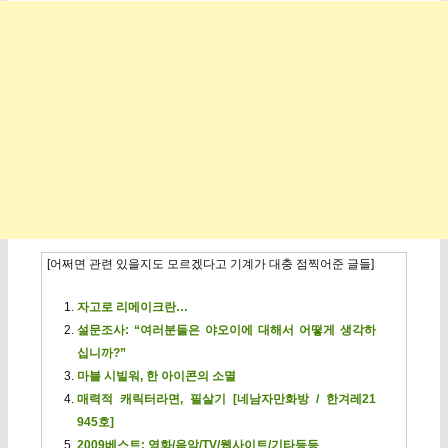
[어쩌면 관련 있을지도 모르겠다고 기계가 대충 점찍어준 글들]
자고로 리메이크란…
설문조사: “여러분들은 야오이에 대해서 어떻게 생각하
십니까?”
마블 시빌워, 한 아이콘의 소멸
매력적 캐릭터라면, 필살기 [네남자만화방 / 한겨레21
945호]
2009베스트: 영화/음악/TV/웹사이트/기타등등