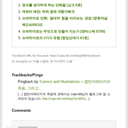
정의를 생각하게 하는 만화들 [싱크 8호]
캐릭터 예찬: 박쥐 옆에 개똥지빠귀
슈퍼히어로 만화: 절대적 힘을 바라보는 관점 [문화저널
백도씨/0610]
슈퍼히어로는 무엇으로 만들어 지는가 [판타스틱 0708]
슈퍼히어로의 3가지 유형 [중앙선데이 63호]
Trackback URL for this post: https://capcold.net/blog/868/trackback
11 thoughts on “
마블 시빌워, 한 아이콘의 소멸
”
Trackbacks/Pings
Pingback by
Comics and Illustrations » 캡틴아메리카의
죽음, 그리고…
[…] 캡틴아메리카의 죽음에 관해서는 capcold님의 블로그에 잘 소
개되어 있습니다.
http://capcold.net/blog/?p=868
[…]
Comments