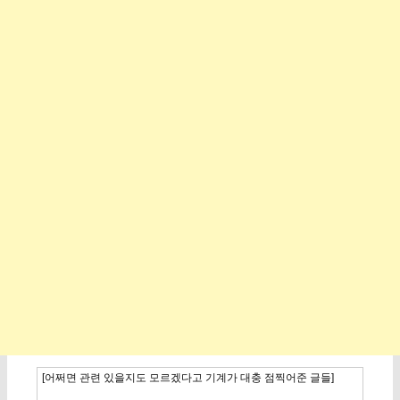
[어쩌면 관련 있을지도 모르겠다고 기계가 대충 점찍어준 글들]