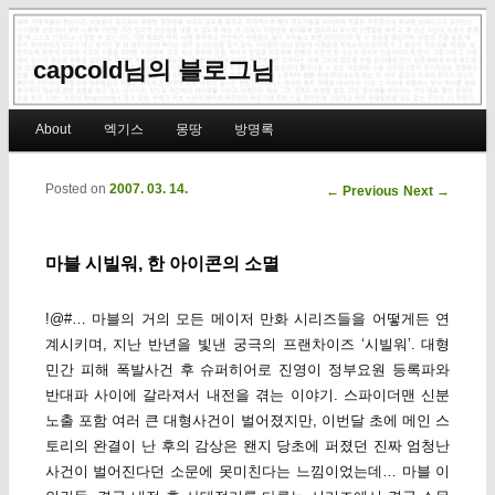
capcold님의 블로그님
Main menu
About
엑기스
몽땅
방명록
Skip to primary content
Skip to secondary content
Posted on
2007. 03. 14.
Post navigation
←
Previous
Next
→
마블 시빌워, 한 아이콘의 소멸
!@#… 마블의 거의 모든 메이저 만화 시리즈들을 어떻게든 연
계시키며, 지난 반년을 빛낸 궁극의 프랜차이즈 ‘시빌워’. 대형
민간 피해 폭발사건 후 슈퍼히어로 진영이 정부요원 등록파와
반대파 사이에 갈라져서 내전을 겪는 이야기. 스파이더맨 신분
노출 포함 여러 큰 대형사건이 벌어졌지만, 이번달 초에 메인 스
토리의 완결이 난 후의 감상은 왠지 당초에 퍼졌던 진짜 엄청난
사건이 벌어진다던 소문에 못미친다는 느낌이었는데… 마블 이