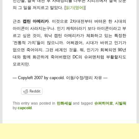
인간들, 결국 내전 후 사태정리를 다루는 시리즈에서 결국 소문
의 그 일을 저지르고 말았다. [
읽기(영어)
]
근조
캡틴 아메리카
. 이것으로 2차대전부터 버텨온 한 시대의
아이콘이 사라지는구나. 인기 캐릭터라기 보다 아이콘이라고 부
르고 싶은 것이, 워낙 캡틴 아메리카가 체화하고 있는 특정한
‘전통적 가치’들이 많으니까. 어쩌겠어, 시대가 바뀌고 인기가
없으면 죽어야지. 그런 세계인 것을. 뭐, 인기가 회복되면 90년
대와 함께 화끈하게 죽어버렸던 DC의 슈퍼맨처럼 부활할지도
모르지만.
— Copyleft 2007 by capcold. 이동/수정/영리 자유 —
Reddit
This entry was posted in
만화세설
and tagged
슈퍼히어로
,
시빌워
by
capcold
.