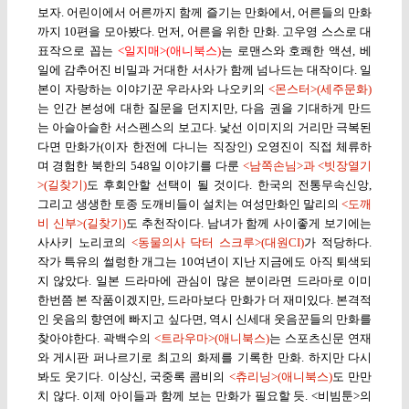
보자. 어린이에서 어른까지 함께 즐기는 만화에서, 어른들의 만화
까지 10편을 모아봤다. 먼저, 어른을 위한 만화. 고우영 스스로 대
표작으로 꼽는
<일지매>(애니북스)
는 로맨스와 호쾌한 액션, 베
일에 감추어진 비밀과 거대한 서사가 함께 넘나드는 대작이다. 일
본이 자랑하는 이야기꾼 우라사와 나오키의
<몬스터>(세주문화)
는 인간 본성에 대한 질문을 던지지만, 다음 권을 기대하게 만드
는 아슬아슬한 서스펜스의 보고다. 낯선 이미지의 거리만 극복된
다면 만화가(이자 한전에 다니는 직장인) 오영진이 직접 체류하
며 경험한 북한의 548일 이야기를 다룬
<남쪽손님>과 <빗장열기
>(길찾기)
도 후회안할 선택이 될 것이다. 한국의 전통무속신앙,
그리고 생생한 토종 도깨비들이 설치는 여성만화인 말리의
<도깨
비 신부>(길찾기)
도 추천작이다. 남녀가 함께 사이좋게 보기에는
사사키 노리코의
<동물의사 닥터 스크루>(대원CI)
가 적당하다.
작가 특유의 썰렁한 개그는 10여년이 지난 지금에도 아직 퇴색되
지 않았다. 일본 드라마에 관심이 많은 분이라면 드라마로 이미
한번쯤 본 작품이겠지만, 드라마보다 만화가 더 재미있다. 본격적
인 웃음의 향연에 빠지고 싶다면, 역시 신세대 웃음꾼들의 만화를
찾아야한다. 곽백수의
<트라우마>(애니북스)
는 스포츠신문 연재
와 게시판 퍼나르기로 최고의 화제를 기록한 만화. 하지만 다시
봐도 웃기다. 이상신, 국중록 콤비의
<츄리닝>(애니북스)
도 만만
치 않다. 이제 아이들과 함께 보는 만화가 필요할 듯. <비빔툰>의