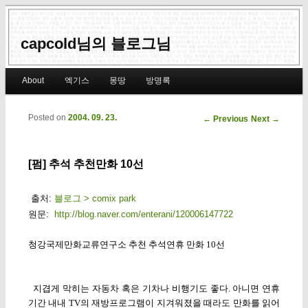
capcold님의 블로그님
Main menu
About
엑기스
몽땅
방명록
Skip to primary content
Skip to secondary content
Posted on
2004. 09. 23.
Post navigation
←
Previous
Next
→
[펌] 추석 추천만화 10선
출처:
블로그 > comix park
원문:
http://blog.naver.com/enterani/120006147722
청강국제만화교류연구소 추천 추석연휴 만화 10선
지겹게 막히는 자동차 혹은 기차나 비행기도 좋다. 아니면 연휴
기간 내내 TV의 재방프로그램이 지겨워졌을 때라도 만화를 읽어