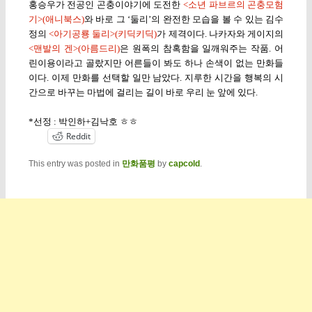
홍승우가 전공인 곤충이야기에 도전한
<소년 파브르의 곤충모험
기>(애니북스)
와 바로 그 ‘둘리’의 완전한 모습을 볼 수 있는 김수
정의
<아기공룡 둘리>(키딕키딕)
가 제격이다. 나카자와 게이지의
<맨발의 겐>(아름드리)
은 원폭의 참혹함을 일깨워주는 작품. 어
린이용이라고 골랐지만 어른들이 봐도 하나 손색이 없는 만화들
이다. 이제 만화를 선택할 일만 남았다. 지루한 시간을 행복의 시
간으로 바꾸는 마법에 걸리는 길이 바로 우리 눈 앞에 있다.
*선정 : 박인하+김낙호 ㅎㅎ
Reddit
This entry was posted in
만화품평
by
capcold
.