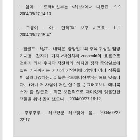
– 엄마- – 도깨비신부는 <허브>에서 나왔죠.. ^_^
2004/09/27 14:10
– 그롱이 – 아… 만화”책” 보구 시포요… T_T
2004/09/27 15:47
– 캡콜드 – !@#… 내막은, 중앙일보의 추석 귀성길 땜방
기사용. 갑자기 기자->박인하씨->capcold의 흐름으로
전화가 와서 후다닥 작전회의. 하지만 정작 중앙일보에
실린 기사에서는 기자의 기억력에 의하여 여러 작품들
이 잘려나갔다는…;; 물론 <도깨비신부>는 허브 맞습니
다… (아니 저 사람이 저런 실수를;;;) 그러고보니 애니북
스가 좀 많군요–; 최근 보편적으로 재미있게 읽을만한
책들을 워낙 많이 냈으니… 2004/09/27 16:12
– 쿠루쿠루 – 허브였군. 허브맞아. 음…. 2004/09/27
22:17