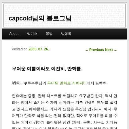
capcold님의 블로그님
Main menu
About
엑기스
몽땅
방명록
Skip to primary content
Skip to secondary content
Posted on
2005. 07. 26.
Post navigation
←
Previous
Next
→
무더운 여름이라도 여전히, 만화를.
!@#… 쿠루쿠루님의
무더위 만화로 식히자!!
에서 트랙백.
연휴에는 종종, 만화 리스트를 써달라고 요구받곤 한다. 역시 만
화는 방에서 즐기는 여가의 강자라는 기본 컨셉이 맹위를 떨치
고 있다고 해야할지도. 게다가 요즘은 무진장 덥기까지 하다. 무
더위가 만화로 식을 리는 전혀 없지만, 적어도 무더위를 피할 수
있는 에어컨 강하게 틀어놓은 공간 (카페, 은행, 사무실 기타등
등) 에 찾아가서 쉽게 향유할 수 있는 지극히 포터블한 즐거움이