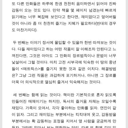
또 다른 만화들은 하루에 한권 천천히 음미하면서 읽어야 진짜
감동이 오는 것도 있다. 만약 책을 몇 페이지 넘겼는데 빠르게
읽기에는 너무 복잡해 보인다고 한다면, 재미없다고 덮어버릴
것이 아니라 좀 더 천천히 즐기는 지혜가 필요하다(반대의 경우
도 마찬가지다).
두 번째는 이야기 정서에 몰입할 수 있을까 한번 따져보는 것이
다. 다들 재미있다고 하는 어떤 작품이 잘 이해조차 안된다고 느
껴진다면, 그것은 아마도 그 만화의 장르법칙이나 문법이 너무
낯설어서 그럴 것이다. 마치 고전 서부극에 익숙한 이 땅의 중년
들이 <매트릭스>를 즐기지 못한 것과 같은 이치다. 해결방법
은? 그냥 그런 작품은 과감하게 포기하거나, 아니면 그 장르를
더욱 더 의식적으로 열심히 즐겨서 익숙해지는 것이다.
세 번째는 함께 읽는 것이다. 책이란 기본적으로 혼자 읽도록
만들어진 매체이기는 하지만, 독서의 즐거움 자체는 모일수록
재밌다. 가족이 모여서, 각각 좋아하는 만화를 읽자. 연인이 같
이 읽자. 그리고 재미있는 부분에서는 킥킥대며 웃고, 감동받을
부분에서는 확 감동하는 표정을 지어서 옆 사람을 궁금하게 만
들자. 가만히 앉아서 보는 영화와는 달리, 따로 또 함께 같이 읽