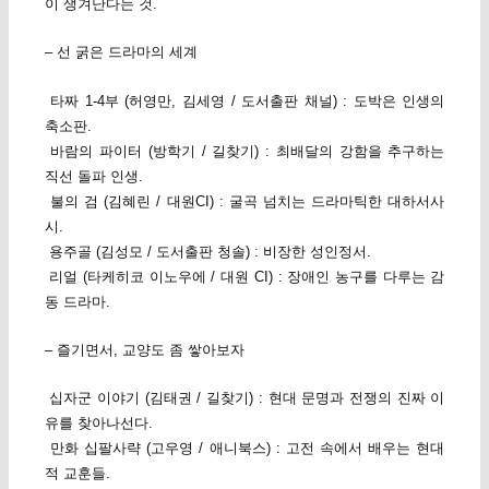
이 생겨난다는 것.
– 선 굵은 드라마의 세계
타짜 1-4부 (허영만, 김세영 / 도서출판 채널) : 도박은 인생의
축소판.
바람의 파이터 (방학기 / 길찾기) : 최배달의 강함을 추구하는
직선 돌파 인생.
불의 검 (김혜린 / 대원CI) : 굴곡 넘치는 드라마틱한 대하서사
시.
용주골 (김성모 / 도서출판 청솔) : 비장한 성인정서.
리얼 (타케히코 이노우에 / 대원 CI) : 장애인 농구를 다루는 감
동 드라마.
– 즐기면서, 교양도 좀 쌓아보자
십자군 이야기 (김태권 / 길찾기) : 현대 문명과 전쟁의 진짜 이
유를 찾아나선다.
만화 십팔사략 (고우영 / 애니북스) : 고전 속에서 배우는 현대
적 교훈들.