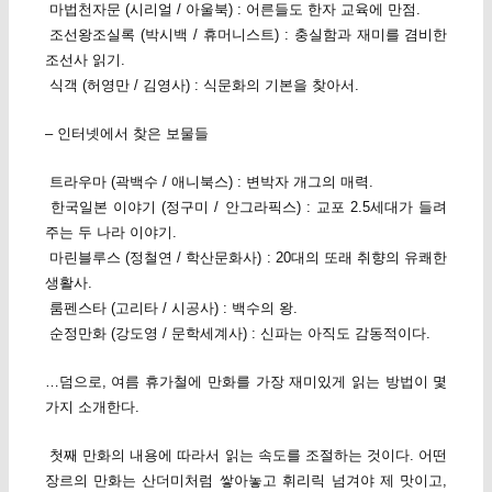
마법천자문 (시리얼 / 아울북) : 어른들도 한자 교육에 만점.
조선왕조실록 (박시백 / 휴머니스트) : 충실함과 재미를 겸비한
조선사 읽기.
식객 (허영만 / 김영사) : 식문화의 기본을 찾아서.
– 인터넷에서 찾은 보물들
트라우마 (곽백수 / 애니북스) : 변박자 개그의 매력.
한국일본 이야기 (정구미 / 안그라픽스) : 교포 2.5세대가 들려
주는 두 나라 이야기.
마린블루스 (정철연 / 학산문화사) : 20대의 또래 취향의 유쾌한
생활사.
룸펜스타 (고리타 / 시공사) : 백수의 왕.
순정만화 (강도영 / 문학세계사) : 신파는 아직도 감동적이다.
…덤으로, 여름 휴가철에 만화를 가장 재미있게 읽는 방법이 몇
가지 소개한다.
첫째 만화의 내용에 따라서 읽는 속도를 조절하는 것이다. 어떤
장르의 만화는 산더미처럼 쌓아놓고 휘리릭 넘겨야 제 맛이고,