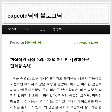
capcold님의 블로그님
Main menu
About
엑기스
몽땅
방명록
Skip to primary content
Skip to secondary content
Posted on
2004. 08. 09.
Post navigation
←
Previous
Next
→
현실적인 감상주의: <채널 어니언> [경향신문
만화풍속사]
최근 수년간, 소위 에세이툰이라고 불리우는 장르가 따뜻하고
서정적인 메시지로 많은 호응을 얻었다. 하지만 이러한 감상주
의적 만화들 대부분이 흔히 빠지곤 했던 함정은, 바로 따뜻한 감
정의 일방적 강요라는 점이었다. 적당히 둥그런 그림체, 적당히
따뜻한 세상 사랑의 이야기들, 그리고 하나의 에피소드를 마무
리짖는 훈계조의 멘트. 꽤 냉엄한 사회에 적응해서 살아가는 현