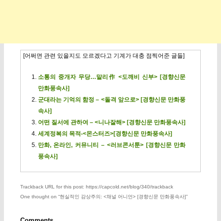
[어쩌면 관련 있을지도 모르겠다고 기계가 대충 점찍어준 글들]
소통의 중개자 무당…말리作 <도깨비 신부> [경향신문
만화풍속사]
군대라는 기억의 함정 – <돌격 앞으로> [경향신문 만화풍
속사]
어떤 질서에 관하여 – <니나잘해> [경향신문 만화풍속사]
세계정복의 목적-<몬스터즈>[경향신문 만화풍속사]
만화, 온라인, 커뮤니티 – <러브콘서툰> [경향신문 만화
풍속사]
Trackback URL for this post: https://capcold.net/blog/340/trackback
One thought on “
현실적인 감상주의: <채널 어니언> [경향신문 만화풍속사]
”
Comments