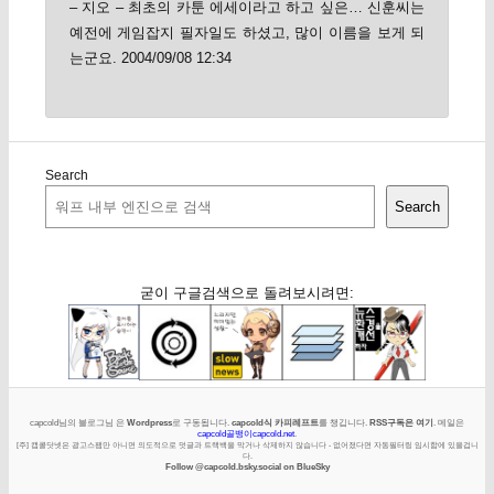
– 지오 – 최초의 카툰 에세이라고 하고 싶은… 신훈씨는
예전에 게임잡지 필자일도 하셨고, 많이 이름을 보게 되
는군요. 2004/09/08 12:34
Search
Search
굳이 구글검색으로 돌려보시려면:
capcold님의 블로그님 은
Wordpress
로 구동됩니다.
capcold식 카피레프트
를 챙깁니다.
RSS구독은 여기
. 메일은
capcold골뱅이capcold.net
.
[주] 캡콜닷넷은 광고스팸만 아니면 의도적으로 덧글과 트랙백을 막거나 삭제하지 않습니다 - 없어졌다면 자동필터링 임시함에 있을겁니
다.
Follow @capcold.bsky.social on BlueSky