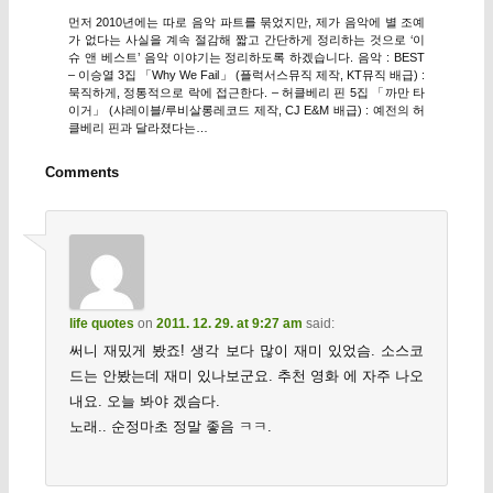
먼저 2010년에는 따로 음악 파트를 묶었지만, 제가 음악에 별 조예
가 없다는 사실을 계속 절감해 짧고 간단하게 정리하는 것으로 ‘이
슈 앤 베스트’ 음악 이야기는 정리하도록 하겠습니다. 음악 : BEST
– 이승열 3집 「Why We Fail」 (플럭서스뮤직 제작, KT뮤직 배급) :
묵직하게, 정통적으로 락에 접근한다. – 허클베리 핀 5집 「까만 타
이거」 (샤레이블/루비살롱레코드 제작, CJ E&M 배급) : 예전의 허
클베리 핀과 달라졌다는…
Comments
life quotes
on
2011. 12. 29. at 9:27 am
said:
써니 재밌게 봤죠! 생각 보다 많이 재미 있었슴. 소스코
드는 안봤는데 재미 있나보군요. 추천 영화 에 자주 나오
내요. 오늘 봐야 겠슴다.
노래.. 순정마초 정말 좋음 ㅋㅋ.