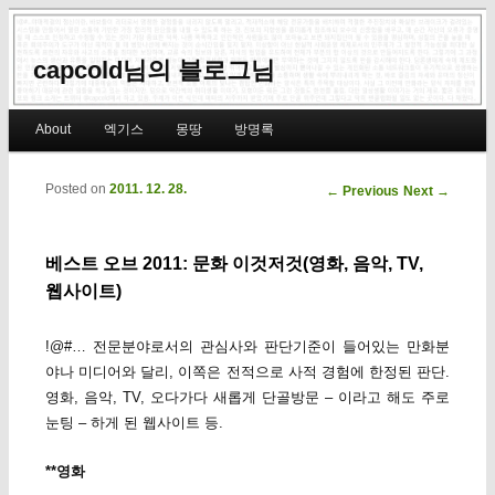
capcold님의 블로그님
Main menu
About
엑기스
몽땅
방명록
Skip to primary content
Skip to secondary content
Posted on
2011. 12. 28.
Post navigation
←
Previous
Next
→
베스트 오브 2011: 문화 이것저것(영화, 음악, TV,
웹사이트)
!@#… 전문분야로서의 관심사와 판단기준이 들어있는 만화분
야나 미디어와 달리, 이쪽은 전적으로 사적 경험에 한정된 판단.
영화, 음악, TV, 오다가다 새롭게 단골방문 – 이라고 해도 주로
눈팅 – 하게 된 웹사이트 등.
**영화