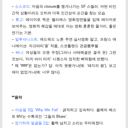
–
소스코드
: 마음의 closure를 챙겨나가는 SF 스릴러. 어떤 비인
간적 상황이라도 오히려 더욱 인간성의 순간을 찾는 모습.
–
휴고
: 레이어로 찍은 멜리에스 영화장면들을 입체 레이어로
보여주는, 영화적 쾌감을 제대로 아는 영화.훈훈한 줄거리, 좋은
연기는 기본.
–
일루셔니스트
: 에드워드 노튼 주연 실사영화 말고, 프랑스 애
니메이션. 자끄따띠’풍’ 작품, 스코틀랜드 관광뽐뿌물.
–
써니
: 여성들의 오랜 우정(그러나 사태해결은 결국 돈) 그런
것보다, ‘터치 바이 터치’ 시퀀스의 정직한 삐딱함에 반했다.
* 왜 “###”은 없는가? 답: 아직 못봤거나(예: ‘돼지의 왕’), 보고
재미 없었거나(예: 너무 많다).
**음악
–
이승열 3집 ‘Why We Fail’
: 굵직하고 깊숙하다. 올해의 베스
트 MV는 수록곡인 ‘그들의 Blues’.
–
장기하와 얼굴들 2집
: 활력 넘치고 소리는 두터워졌다.