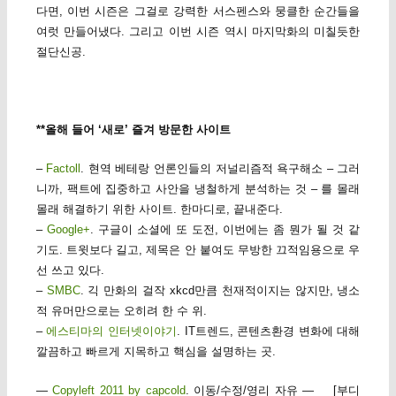
다면, 이번 시즌은 그걸로 강력한 서스펜스와 뭉클한 순간들을
여럿 만들어냈다. 그리고 이번 시즌 역시 마지막화의 미칠듯한
절단신공.
**올해 들어 ‘새로’ 즐겨 방문한 사이트
–
Factoll
. 현역 베테랑 언론인들의 저널리즘적 욕구해소 – 그러
니까, 팩트에 집중하고 사안을 냉철하게 분석하는 것 – 를 몰래
몰래 해결하기 위한 사이트. 한마디로, 끝내준다.
–
Google+
. 구글이 소셜에 또 도전, 이번에는 좀 뭔가 될 것 같
기도. 트윗보다 길고, 제목은 안 붙여도 무방한 끄적임용으로 우
선 쓰고 있다.
–
SMBC
. 긱 만화의 걸작 xkcd만큼 천재적이지는 않지만, 냉소
적 유머만으로는 오히려 한 수 위.
–
에스티마의 인터넷이야기
. IT트렌드, 콘텐츠환경 변화에 대해
깔끔하고 빠르게 지목하고 핵심을 설명하는 곳.
—
Copyleft 2011 by capcold
. 이동/수정/영리 자유 — [부디