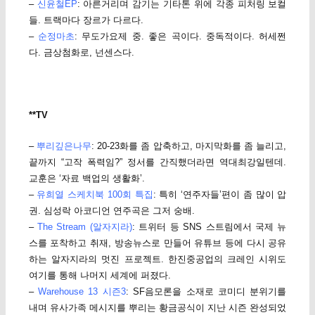
–
신윤철EP
: 아른거리며 감기는 기타톤 위에 각종 피처링 보컬
들. 트랙마다 장르가 다르다.
–
순정마초
: 무도가요제 중. 좋은 곡이다. 중독적이다. 허세쩐
다. 금상첨화로, 넌센스다.
**TV
–
뿌리깊은나무
: 20-23화를 좀 압축하고, 마지막화를 좀 늘리고,
끝까지 “고작 폭력임?” 정서를 간직했더라면 역대최강일텐데.
교훈은 ‘자료 백업의 생활화’.
–
유희열 스케치북 100회 특집
: 특히 ‘연주자들’편이 좀 많이 압
권. 심성락 아코디언 연주곡은 그저 숭배.
–
The Stream (알자지라)
: 트위터 등 SNS 스트림에서 국제 뉴
스를 포착하고 취재, 방송뉴스로 만들어 유튜브 등에 다시 공유
하는 알자지라의 멋진 프로젝트. 한진중공업의 크레인 시위도
여기를 통해 나머지 세계에 퍼졌다.
–
Warehouse 13 시즌3
: SF음모론을 소재로 코미디 분위기를
내며 유사가족 메시지를 뿌리는 황금공식이 지난 시즌 완성되었