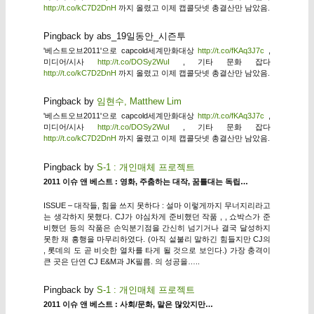
http://t.co/kC7D2DnH
까지 올렸고 이제 캡콜닷넷 총결산만 남았음.
Pingback by abs_19일동안_시즌투
'베스트오브2011'으로 capcold세계만화대상
http://t.co/fKAq3J7c
,
미디어/시사
http://t.co/DOSy2WuI
, 기타 문화 잡다
http://t.co/kC7D2DnH
까지 올렸고 이제 캡콜닷넷 총결산만 남았음.
Pingback by
임현수, Matthew Lim
'베스트오브2011'으로 capcold세계만화대상
http://t.co/fKAq3J7c
,
미디어/시사
http://t.co/DOSy2WuI
, 기타 문화 잡다
http://t.co/kC7D2DnH
까지 올렸고 이제 캡콜닷넷 총결산만 남았음.
Pingback by
S-1 : 개인매체 프로젝트
2011 이슈 앤 베스트 : 영화, 주춤하는 대작, 꿈틀대는 독립…
ISSUE – 대작들, 힘을 쓰지 못하다 : 설마 이렇게까지 무너지리라고
는 생각하지 못했다. CJ가 야심차게 준비했던 작품 , , 쇼박스가 준
비했던 등의 작품은 손익분기점을 간신히 넘기거나 결국 달성하지
못한 채 흥행을 마무리하였다. (아직 섵불리 말하긴 힘들지만 CJ의
, 롯데의 도 곧 비슷한 열차를 타게 될 것으로 보인다.) 가장 충격이
큰 곳은 단연 CJ E&M과 JK필름. 의 성공을…..
Pingback by
S-1 : 개인매체 프로젝트
2011 이슈 앤 베스트 : 사회/문화, 말은 많았지만…