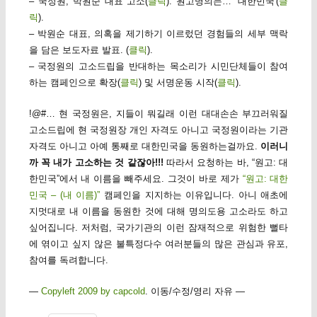
– 국정원, 박원순 대표 고소(
클릭
). 원고명의는… ‘대한민국'(
클
릭
).
– 박원순 대표, 의혹을 제기하기 이르렀던 경험들의 세부 맥락
을 담은 보도자료 발표. (
클릭
).
– 국정원의 고소드립을 반대하는 목소리가 시민단체들이 참여
하는 캠페인으로 확장(
클릭
) 및 서명운동 시작(
클릭
).
!@#… 현 국정원은, 지들이 뭐길래 이런 대대손손 부끄러워질
고소드립에 현 국정원장 개인 자격도 아니고 국정원이라는 기관
자격도 아니고 아예 통째로 대한민국을 동원하는걸까요.
이러니
까 꼭 내가 고소하는 것 같잖아!!!
따라서 요청하는 바, “원고: 대
한민국”에서 내 이름을 빼주세요. 그것이 바로 제가
“원고: 대한
민국 – (내 이름)”
캠페인을 지지하는 이유입니다. 아니 애초에
지멋대로 내 이름을 동원한 것에 대해 명의도용 고소라도 하고
싶어집니다. 저처럼, 국가기관의 이런 잠재적으로 위험한 뻘타
에 엮이고 싶지 않은 불특정다수 여러분들의 많은 관심과 유포,
참여를 독려합니다.
—
Copyleft 2009 by capcold
. 이동/수정/영리 자유 —