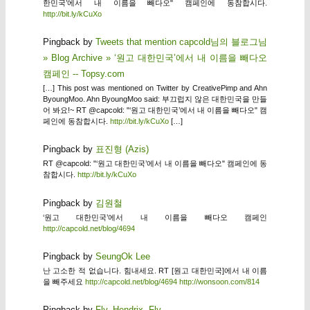
한민국’에서 내 이름을 빼다오" 캠페인에 동참합시다.
http://bit.ly/kCuXo
Pingback by
Tweets that mention capcold님의 블로그님
» Blog Archive » ‘원고 대한민국’에서 내 이름을 빼다오
캠페인 -- Topsy.com
[…] This post was mentioned on Twitter by CreativePimp and Ahn
ByoungMoo. Ahn ByoungMoo said: 부끄럽지 않은 대한민국을 만들
어 봐요!~ RT @capcold: "‘원고 대한민국’에서 내 이름을 빼다오" 캠
페인에 동참합시다.
http://bit.ly/kCuXo
[…]
Pingback by
표진형 (Azis)
RT @capcold: "‘원고 대한민국’에서 내 이름을 빼다오" 캠페인에 동
참합시다.
http://bit.ly/kCuXo
Pingback by
김원철
‘원고 대한민국’에서 내 이름을 빼다오 캠페인
http://capcold.net/blog/4694
Pingback by
SeungOk Lee
난 고소한 적 없습니다. 힘내세요. RT [원고 대한민국]에서 내 이름
을 빼주세요
http://capcold.net/blog/4694
http://wonsoon.com/814
Pingback by
Fly, Hendrix, Fly