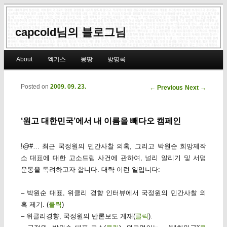
capcold님의 블로그님
Main menu
About
엑기스
몽땅
방명록
Skip to primary content
Skip to secondary content
Posted on
2009. 09. 23.
Post navigation
←
Previous
Next
→
‘원고 대한민국’에서 내 이름을 빼다오 캠페인
!@#… 최근 국정원의 민간사찰 의혹, 그리고 박원순 희망제작
소 대표에 대한 고소드립 사건에 관하여, 널리 알리기 및 서명
운동을 독려하고자 합니다. 대략 이런 일입니다:
– 박원순 대표, 위클리 경향 인터뷰에서 국정원의 민간사찰 의
혹 제기. (
클릭
)
– 위클리경향, 국정원의 반론보도 게재(
클릭
).