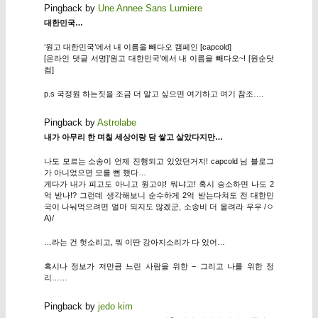
Pingback by
Une Annee Sans Lumiere
대한민국…
‘원고 대한민국’에서 내 이름을 빼다오 캠페인 [capcold]
[온라인 댓글 서명]’원고 대한민국’에서 내 이름을 빼다오~! [원순닷
컴]
p.s 국정원 하는짓을 조금 더 알고 싶으면 여기하고 여기 참조….
Pingback by
Astrolabe
내가 아무리 한 며칠 세상이랑 담 쌓고 살았다지만…
나도 모르는 소송이 언제 진행되고 있었던거지! capcold 님 블로그
가 아니었으면 모를 뻔 했다…
게다가 내가 피고도 아니고 원고야! 뭐냐고! 혹시 승소하면 나도 2
억 받나!? 그런데 생각해보니 순수하게 2억 받는다쳐도 전 대한민
국이 나눠먹으려면 얼마 되지도 않겠군, 소송비 더 올려라 우우 /ㅇ
A)/
…라는 건 헛소리고, 뭐 이딴 강아지소리가 다 있어…
혹시나 정보가 저만큼 느린 사람을 위한 – 그리고 나를 위한 정
리……
Pingback by
jedo kim