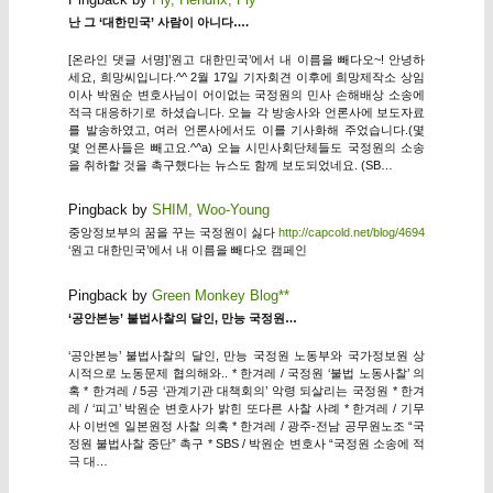
난 그 ‘대한민국’ 사람이 아니다….
[온라인 댓글 서명]’원고 대한민국’에서 내 이름을 빼다오~! 안녕하
세요, 희망씨입니다.^^ 2월 17일 기자회견 이후에 희망제작소 상임
이사 박원순 변호사님이 어이없는 국정원의 민사 손해배상 소송에
적극 대응하기로 하셨습니다. 오늘 각 방송사와 언론사에 보도자료
를 발송하였고, 여러 언론사에서도 이를 기사화해 주었습니다.(몇
몇 언론사들은 빼고요.^^a) 오늘 시민사회단체들도 국정원의 소송
을 취하할 것을 촉구했다는 뉴스도 함께 보도되었네요. (SB…
Pingback by
SHIM, Woo-Young
중앙정보부의 꿈을 꾸는 국정원이 싫다
http://capcold.net/blog/4694
‘원고 대한민국’에서 내 이름을 빼다오 캠페인
Pingback by
Green Monkey Blog**
‘공안본능’ 불법사찰의 달인, 만능 국정원…
‘공안본능’ 불법사찰의 달인, 만능 국정원 노동부와 국가정보원 상
시적으로 노동문제 협의해와.. * 한겨레 / 국정원 ‘불법 노동사찰’ 의
혹 * 한겨레 / 5공 ‘관계기관 대책회의’ 악령 되살리는 국정원 * 한겨
레 / ‘피고’ 박원순 변호사가 밝힌 또다른 사찰 사례 * 한겨레 / 기무
사 이번엔 일본원정 사찰 의혹 * 한겨레 / 광주-전남 공무원노조 “국
정원 불법사찰 중단” 촉구 * SBS / 박원순 변호사 “국정원 소송에 적
극 대…