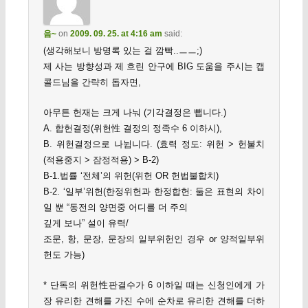
음~
on
2009. 09. 25. at 4:16 am
said:
(생각해보니 방명록 있는 걸 깜빡..ㅡㅡ;)
제 사는 방향성과 제 흐린 안구에 BIG 도움을 주시는 캡
콜드님을 간략히 돕자면,
아무튼 헌재는 크게 나눠 (기각결정은 뺍니다.)
A. 합헌결정(위헌性 결정의 정족수 6 이하시),
B. 위헌결정으로 나뉩니다. (효력 정도: 위헌 > 헌불치
(적용중지 > 잠정적용) > B-2)
B-1.법률 ‘전체’의 위헌(위헌 OR 헌법불합치)
B-2. ‘일부’위헌(한정위헌과 한정합헌: 둘은 표현의 차이
일 뿐 “동전의 양면중 어디를 더 주의
깊게 보나” 설이 유력/
조문, 항, 문장, 문장의 일부위헌인 경우 or 양적일부위
헌도 가능)
* 단독의 위헌性판결수가 6 이하일 때는 신청인에게 가
장 유리한 견해를 가진 수에 순차로 유리한 견해를 더하