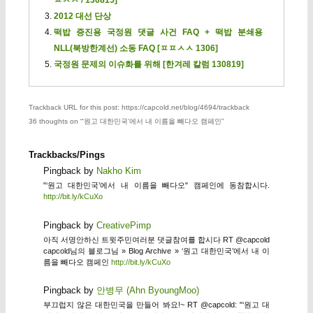
2012 대선 단상
떡밥 증진용 국정원 댓글 사건 FAQ + 떡밥 분쇄용
NLL(북방한계선) 소동 FAQ [ㅍㅍㅅㅅ 1306]
국정원 문제의 이슈화를 위해 [한겨레 칼럼 130819]
Trackback URL for this post: https://capcold.net/blog/4694/trackback
36 thoughts on “
‘원고 대한민국’에서 내 이름을 빼다오 캠페인
”
Trackbacks/Pings
Pingback by
Nakho Kim
"‘원고 대한민국’에서 내 이름을 빼다오" 캠페인에 동참합시다.
http://bit.ly/kCuXo
Pingback by
CreativePimp
아직 서명안하신 트윗주민여러분 댓글참여를 합시다 RT @capcold
capcold님의 블로그님 » Blog Archive » ‘원고 대한민국’에서 내 이
름을 빼다오 캠페인
http://bit.ly/kCuXo
Pingback by
안병무 (Ahn ByoungMoo)
부끄럽지 않은 대한민국을 만들어 봐요!~ RT @capcold: "‘원고 대