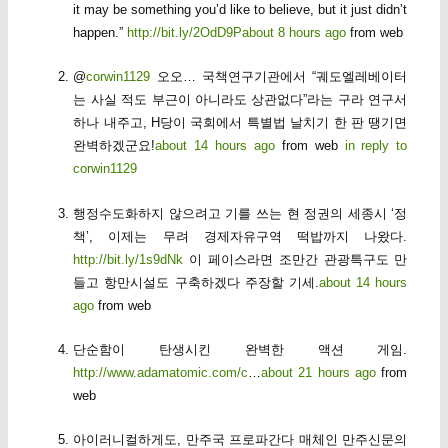
it may be something you’d like to believe, but it just didn’t
happen.”
http://bit.ly/2OdD9P
about 8 hours ago
from web
@
corwin1129
오오… 국책연구기관에서 “궤도엘레베이터
는 사실 적도 부근이 아니라도 상관없다”라는 구라 연구서
하나 내주고, H당이 국회에서 특별법 날치기 한 판 땡기면
완벽하겠군요!
about 14 hours ago
from web
in reply to
corwin1129
행정수도화하지 않으려고 기를 쓰는 현 정권의 세종시 ‘정
책’, 이제는 무려 경제자유구역 떡밥까지 나왔다.
http://bit.ly/1s9dNk
이 페이스라면 조만간 관광특구도 만
들고 항만시설도 구축하겠다 주장할 기세.
about 14 hours
ago
from web
단순함이 탄생시킨 완벽한 액션 게임.
http://www.adamatomic.com/c
…
about 21 hours ago
from
web
아이러니컬하게도, 만주국 프로파간다 매체인 만주신문의