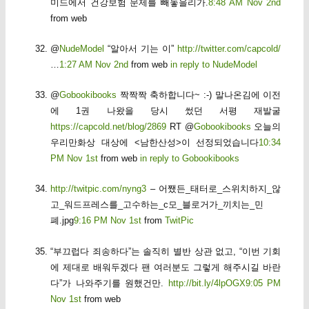
미드에서 건강보험 문제를 빼놓을리가.
8:48 AM Nov 2nd
from web
@
NudeModel
“알아서 기는 이”
http://twitter.com/capcold/
…
1:27 AM Nov 2nd
from web
in reply to NudeModel
@
Gobookibooks
짝짝짝 축하합니다~ :-) 말나온김에 이전
에 1권 나왔을 당시 썼던 서평 재발굴
https://capcold.net/blog/2869
RT @
Gobookibooks
오늘의
우리만화상 대상에 <남한산성>이 선정되었습니다
10:34
PM Nov 1st
from web
in reply to Gobookibooks
http://twitpic.com/nyng3
– 어쨌든_태터로_스위치하지_않
고_워드프레스를_고수하는_c모_블로거가_끼치는_민
폐.jpg
9:16 PM Nov 1st
from
TwitPic
“부끄럽다 죄송하다”는 솔직히 별반 상관 없고, “이번 기회
에 제대로 배워두겠다 팬 여러분도 그렇게 해주시길 바란
다”가 나와주기를 원했건만.
http://bit.ly/4lpOGX
9:05 PM
Nov 1st
from web