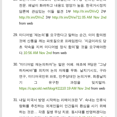
전문. 패널이 화려하고 내용도 영양가 높음. 한국거시정치
담론에 관심있는 이들 필견 1부
http://tr.im/DVvQ
2부
http://tr.im/DVvZ
3부
http://tr.im/DVw7
11:05 AM Nov 2nd
from web
미디어법 ‘재논의’를 요구한다고 말하는 순간, 이미 합의된
것에 산통을 깨는 파토질으로 프레임된다. ‘지금이라도 당
초 약속을 지켜 미디어법 정식 합의’할 것을 요구해야한
다.
10:56 AM Nov 2nd
from web
“미디어법 재논의하자”는 말은 어폐. 애초에 H당은 “그냥
하자씨바”를 외치며 논의 자체를 무화. 날치기시도, 구라
연구, 미디어국민위 파토, 민주당대안 논의거부, 최종날치
기 그 유구한 과정을 잊지말자.
https://capcold.net/blog/4111
10:19 AM Nov 2nd
from web
내일 미국서 방영 시작하는 리메이크판 ‘V’. 속내는 인류식
량화를 추진하는 외계인들이 인간들의 환심을 사기 위해
하는 것은… 각종 질병 무상 치료. 동시대를 반영하겠다는