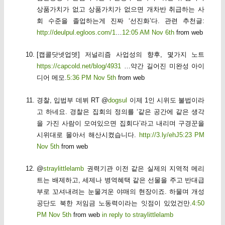
상품가치가 없고 상품가치가 없으면 개차반 취급하는 사
회 수준을 졸업하는게 진짜 ‘선진화’다. 관련 추천글:
http://deulpul.egloos.com/1
…
12:05 AM Nov 6th
from web
[캡콜닷넷업뎃] 저널리즘 사업성의 향후, 몇가지 노트
https://capcold.net/blog/4931
…약간 길어진 미완성 아이
디어 메모.
5:36 PM Nov 5th
from web
경찰, 입법부 데뷔 RT @
dogsul
이제 1인 시위도 불법이라
고 하네요. 경찰은 집회의 정의를 ‘같은 공간에 같은 생각
을 가진 사람이 모여있으면 집회다’라고 내리며 구경꾼을
시위대로 몰아서 해산시켰습니다.
http://3.ly/ehJ
5:23 PM
Nov 5th
from web
@
straylittlelamb
권력기관 이전 같은 실제의 지역적 메리
트는 배제하고, 세제나 병역혜택 같은 선물을 주고 반대급
부로 꼬셔내려는 눈물겨운 야매의 현장이죠. 하물며 개성
공단도 북한 저임금 노동력이라는 잇점이 있었건만.
4:50
PM Nov 5th
from web
in reply to straylittlelamb