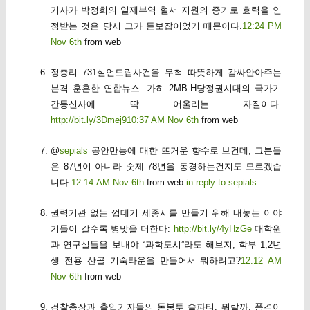
기사가 박정희의 일제부역 혈서 지원의 증거로 효력을 인
정받는 것은 당시 그가 듣보잡이었기 때문이다.
12:24 PM
Nov 6th
from web
정총리 731실언드립사건을 무척 따뜻하게 감싸안아주는
본격 훈훈한 연합뉴스. 가히 2MB-H당정권시대의 국가기
간통신사에 딱 어울리는 자질이다.
http://bit.ly/3Dmej9
10:37 AM Nov 6th
from web
@
sepials
공안만능에 대한 뜨거운 향수로 보건데, 그분들
은 87년이 아니라 숫제 78년을 동경하는건지도 모르겠습
니다.
12:14 AM Nov 6th
from web
in reply to sepials
권력기관 없는 껍데기 세종시를 만들기 위해 내놓는 이야
기들이 갈수록 병맛을 더한다:
http://bit.ly/4yHzGe
대학원
과 연구실들을 보내야 “과학도시”라도 해보지, 학부 1,2년
생 전용 산골 기숙타운을 만들어서 뭐하려고?
12:12 AM
Nov 6th
from web
검찰총장과 출입기자들의 돈봉투 술파티. 뭐랄까, 품격이