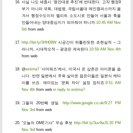
사실 나도 세종시 ‘원안대로 추진’에 반대한다. 고작 행정9
부가 아니라 국회, 대법원, 국립서울대 메인캠퍼스까지 옮
겨서 행정수도이자 엘리트 소도시로 만들어 서울과 축을
만들어내는 양대중심지가 되어줘야 하니까.
10:45 AM Nov
5th
from web
http://bit.ly/3HH09W
시공간이 뒤틀린듯한 초현실적 – 그
러니까, 시대착오적 – 광경은 계속된다.
10:59 AM Nov 4th
from web
@
estima7
‘서머워즈’에서, 미국서 온 삼촌은 아이폰을 씁
니다. 반면 일본에서 주욱 살아온 젊은이들은 일본식 케타
이를 쓰죠. 재미있는 ‘문화 차이’ 설정 장치죠.
9:51 AM
Nov 4th
from web
in reply to estima7
그들의 20번째 생일.
http://www.google.co.uk/
9:27 PM
Nov 3rd
from web
“오늘의 OME기사” 우승 후보
http://bit.ly/3uv9aJ
5:20 PM
Nov 3rd
from web