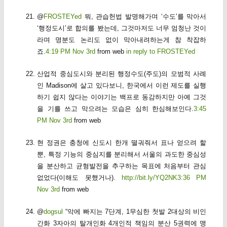
@
FROSTEYed
뭐, 관습헌법 발명해가며 ‘수도’를 막아서
‘행정도시’로 합의를 봤는데, 그것마저도 너무 엄청난 것이
라며 명분도 논리도 없이 막아내려하는게 참 착잡하
죠.
4:19 PM Nov 3rd
from web
in reply to FROSTEYed
산업적 중심도시와 분리된 행정수도(주도)의 모범적 사례
인 Madison에 살고 있다보니, 한국에서 이런 제도를 실행
하기 쉽지 않다는 이야기는 백프로 동감하지만 아예 그것
을 기를 쓰고 막으려는 모습은 심히 한심해보인다.
3:45
PM Nov 3rd
from web
현 정권은 충청에 신도시 한개 떨궈줘서 표나 얻으려 할
뿐, 특정 기능의 중심지를 분리해서 서울의 과도한 중심성
을 분산하고 균형발전을 추구하는 목표에 처음부터 관심
없었다(이해도 못했거나).
http://bit.ly/YQ2NK
3:36 PM
Nov 3rd
from web
@
dogsul
“악에 빠지는 7단계, 1무심한 첫발 2대상의 비인
간화 3자아의 탈개인화 4개인적 책임의 분산 5권력에 맹