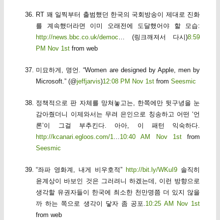
RT 꽤 일찍부터 출범했던 한국의 국회방송이 제대로 진화
를 계속했더라면 이미 오래전에 도달했어야 할 모습:
http://news.bbc.co.uk/democ
… (링크깨져서 다시)
8:59
PM Nov 1st
from web
미묘하게, 명언. “Women are designed by Apple, men by
Microsoft.” (@
jeffjarvis
)
12:08 PM Nov 1st
from
Seesmic
정책적으로 판 자체를 망쳐놓고는, 한쪽에만 뒷구녕을 눈
감아줬더니 이제와서는 무려 은인으로 칭송하고 어떤 ‘언
론’이 그걸 부추킨다. 아아, 이 패턴 익숙하다.
http://kcanari.egloos.com/1
…
10:40 AM Nov 1st
from
Seesmic
“좌파 영화계, 내게 비우호적”
http://bit.ly/WKuI9
솔직히
윤계상이 바보인 것은 그러려니 하겠는데, 이런 방향으로
생각할 유권자들이 한국에 최소한 천만명쯤 더 있지 않을
까 하는 쪽으로 생각이 닿자 좀 공포.
10:25 AM Nov 1st
from web