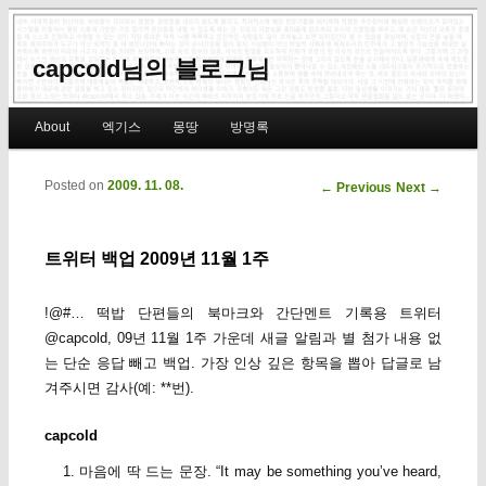
capcold님의 블로그님
Main menu
About
엑기스
몽땅
방명록
Skip to primary content
Skip to secondary content
Posted on
2009. 11. 08.
Post navigation
←
Previous
Next
→
트위터 백업 2009년 11월 1주
!@#… 떡밥 단편들의 북마크와 간단멘트 기록용 트위터
@capcold, 09년 11월 1주 가운데 새글 알림과 별 첨가 내용 없
는 단순 응답 빼고 백업. 가장 인상 깊은 항목을 뽑아 답글로 남
겨주시면 감사(예: **번).
capcold
마음에 딱 드는 문장. “It may be something you’ve heard,