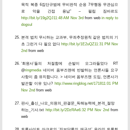
목적 복종 6집단규범에 무비판적 순응 7무행동 무관심으
로 악을 간접 용납” – 필립 짐바르도
http://bit.ly/19g2QJ
11:48 AM Nov 3rd
from web
in reply to
dogsul
본격 법치 무시하는 교과부, 무죄추정원칙 같은 법치의 기
초 그런거 다 필요 없다
http://bit.ly/1E2uQZ
11:31 PM Nov
2nd
from web
‘회원사’들의 처절함에 손발이 오그라들었다 RT
@
ringmedia
네이버 옴부즈맨에 반발하는 언론사들 요구
사항이 좀 유치합니다. > 네이버 옴부즈맨 도입, 언론사가
발끈할 이유 있나?
http://www.ringblog.net/1718
11:01 PM
Nov 2nd
from web
판사_출신_나모_의원의_판결문_독해능력에_본격_절망
하는_기사.txt
http://bit.ly/2DzRAe
6:32 PM Nov 2nd
from
web
토론사이트 아크로의 ‘진보담론의 재구성’ 온라인 토론회