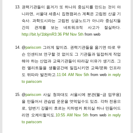
권력기관들이 옮겨가 또 하나의 중심지를 만드는 것이 아
니라면, 서울대 세종시 집현캠퍼스 계획은 고립된 산골 기
숙사. 과학도시라는 고립된 싱글노드가 아니라 중심지들
간의 관계를 보는 네트워크적 사고가 절실하다.
http://bit.ly/1bbjmR
3:36 PM Nov 5th
from web
@
pariscom
그러게 말이죠. 권력기관들을 옮기면 따로 무
슨 인센티브 연구할 것 없이도 그 기관들과 밀접하게 작업
해야 하는 산업과 교육기관들이 따라갈 이유가 생기죠. 그
런 엘리트들을 생활공간에 밀집시키면 교육/문화 인프라
도 뒤따라 발전하고.
11:04 AM Nov 5th
from web
in reply
to pariscom
@
pariscom
사실 청와대도 서울시에 분관(월~금 업무용)
을 만들어서 관습법 운운을 엿먹일수도 있죠. 각하 전용으
로, 양변기 강물이 흐르는 지하벙커 회의실 하나 만들어드
리면 오케이할지도.
10:55 AM Nov 5th
from web
in reply
to pariscom