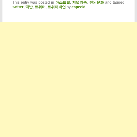
This entry was posted in
아스트랄
,
저널리즘
,
전뇌문화
and tagged
twitter
,
떡밥
,
트위터
,
트위터백업
by
capcold
.