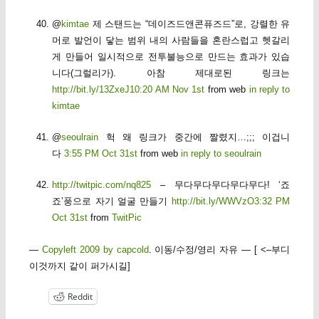
@
kimtae
제 스탠드는 “데이즈드앤콘퓨즈드”로, 강렬한 유
머로 발언이 닿는 범위 내의 사람들을 혼란스럽고 헷갈리
게 만들어 일시적으로 전투불능으로 만드는 효과가 있습
니다(그럴리가). 아참 제대로된 링크는
http://bit.ly/13ZxeJ
10:20 AM Nov 1st
from web
in reply to
kimtae
@
seoulrain
헉 왜 링크가 중간에 짤렸지…;;; 이겁니
다
3:55 PM Oct 31st
from web
in reply to seoulrain
http://twitpic.com/nq825
– 무다무다무다무다무다! ‘죠
죠’풍으로 자기 얼굴 만들기
http://bit.ly/WWVzO
3:32 PM
Oct 31st
from
TwitPic
—
Copyleft 2009 by capcold
. 이동/수정/영리 자유 — [ <–부디
이것까지 같이 퍼가시길]
Reddit