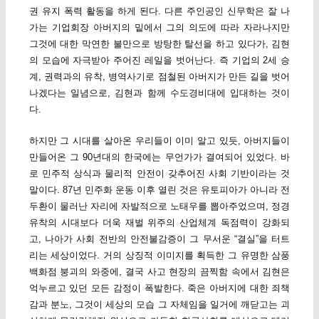
권 유지 폭력 활동을 하게 된다. 다른 주인공인 신무학은 잘 나
가는 기업회장 아버지의 밑에서 그의 의도에 따라 자라나지만
그것에 대한 막연한 불만으로 방탕한 탈선을 하고 있다가, 김현
의 모습에 자극받아 주어진 레일을 벗어난다. 즉 기업의 2세 승
계, 권력과의 유착, 병역사기로 점철된 아버지가 만든 길을 벗어
나겠다는 일념으로, 김현과 함께 수도경비대에 입대하는 것이
다.
하지만 그 시대를 살아온 우리들이 이미 알고 있듯, 아버지들이
만들어온 그 90년대의 한국에는 무언가가 결여되어 있었다. 바
로 민주적 상식과 물리적 안전이 갖추어진 사회 기반이라는 것
말이다. 87년 민주화 운동 이후 열린 것은 유토피아가 아니라 전
두환이 물러난 자리에 자발적으로 노태우를 뽑아주었으며, 정경
유착의 시대보다 더욱 재벌 위주의 산업체계 독점력이 강화되
고, 나아가 사회 전반의 안전불감증이 그 무서운 “결실”을 터트
리는 세상이었다. 거의 상징적 이미지를 획득한 그 유명한 삼풍
백화점 붕괴의 와중에, 결국 사고 현장의 끔찍함 속에서 김현은
억누르고 있던 모든 감정이 폭발한다. 죽은 아버지에 대한 죄책
감과 분노, 그것이 세상의 모습 그 자체임을 일거에 깨닫고는 괴