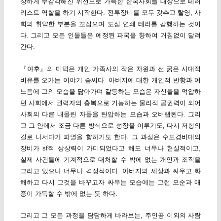
상하게 무감각해진 위선으로 가득한 한국사회를 대상으로 테러
리스트 역할을 하기 시작한다. 전투장비를 모두 갖추고 탈영, 사
회의 취약한 부분을 꼬집으며 도심 연쇄 테러를 감행하는 것이
다. 그리고 모든 인물들은 예정된 파국을 향하여 거침없이 달려
간다.
『야후』의 미덕은 개인 가족사의 작은 차원과 선 굵은 시대적
비유를 오가는 이야기 솜씨다. 아버지에 대한 개인적 반항과 어
느틈에 그의 모습을 닮아가며 갈등하는 모습은 자신들을 억압하
던 사회에서 권력자의 충복으로 기능하는 물리적 공권력이 되어
사회의 다른 내몰린 자들을 탄압하는 모습과 오버랩된다. 그리
고 그 안에서 조금 다른 방식으로 성장을 이루기도, 다시 저항의
길로 나서다가 파멸을 향하기도 한다. 그 과정은 수도경비대의
장비가 sf적 상상력이 가미되었다고 해도 너무나 현실적이고,
실제 사건들에 기계적으로 대처할 수 밖에 없는 개인과 조직을
그리고 있으나 너무나 격정적이다. 아버지의 세상과 싸우고 화
해하고 다시 그것을 바꾸고자 싸우는 모습에는 그런 모순과 애
증이 가득할 수 밖에 없는 듯 하다.
그리고 그 모든 과정을 담담하게 바라보는, 주인공 이외의 사람