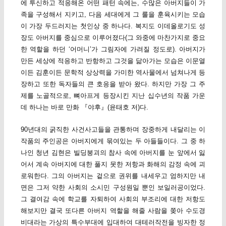
에 투신하고 적응해온 어떤 패턴 속에는, 수많은 아버지들이 가
족을 구성해서 지키고, 다음 세대에게 그 룰을 훈육시키는 모습
이 가장 두드러지는 첫인상 중 하나다. 복지도 이데올로기도 성
장도 아버지를 중심으로 이루어졌다(그 와중에 마찬가지로 중요
한 역할을 하던 ‘어머니’가 그림자에 가려질 정도로). 아버지가
만든 세상에 적응하고 반항하고 그것을 닮아가는 모습은 이문열
이든 김훈이든 문학적 상상력을 가미한 역사물에서 넘쳐나게 등
장하고 또한 독자들의 큰 호응을 받아 왔다. 하지만 가장 그 주
제를 노골적으로, 뼈아프게 등장시킨 지난 십수년의 작품 가운
데 하나는 바로 만화 『야후』(윤태호 저)다.
90년대의 굵직한 사건사고들을 관통하며 장중하게 내달리는 이
작품의 주인공은 아버지에게 묶여있는 두 아들들이다. 그 중 하
나인 청년 김현은 빌딩붕괴의 참사 속에 아버지를 눈 앞에서 잃
어서 계속 아버지에 대한 풀지 못한 저항과 화해의 감정 속에 괴
로워한다. 그의 아버지는 겉으로 권위를 내세우고 엄하지만 내
면은 그저 약한 사회의 소시민 구성원일 뿐인 보일러공이었다.
그 결여감 속에 학교를 자퇴하여 사회의 부조리에 대한 저항도
해보지만 결국 또다른 아버지 역할을 해줄 사람을 쫒아 수도경
비대라는 가상의 특수부대에 입대하여 대테러작전을 빙자한 정