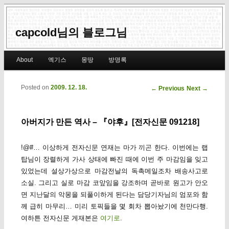
capcold님의 블로그님
Main menu
About
엑기스
몽땅
방명록
Skip to primary content
Skip to secondary content
Posted on
2009. 12. 18.
Post navigation
←
Previous
Next
→
아버지가 만든 역사 – 『야후』[전자신문 091218]
!@#… 이상하게 전자신문 연재는 마가 끼곤 한다. 이번에는 랩
탑님이 장렬하게 가사 상태에 빠진 때에 이번 주 마감임을 잊고
있었는데 설상가상으로 마감전날의 독촉메일조차 배송사고로
소실. 그리고 실로 마감 코앞임을 강조하며 곧바로 원고가 안오
면 지난달의 악몽을 되풀이하게 된다는 담당기자님의 엄포와 함
께 급히 마무리… 미리 토픽들을 몇 회차 뽑아놨기에 천만다행.
여하튼 전자신문 게재본은
여기로
.