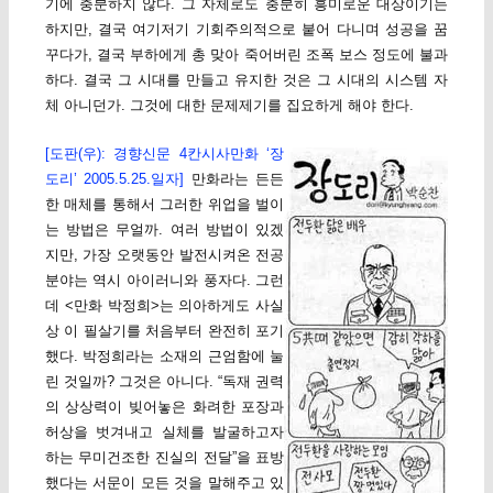
기에 충분하지 않다. 그 자체로도 충분히 흥미로운 대상이기는
하지만, 결국 여기저기 기회주의적으로 붙어 다니며 성공을 꿈
꾸다가, 결국 부하에게 총 맞아 죽어버린 조폭 보스 정도에 불과
하다. 결국 그 시대를 만들고 유지한 것은 그 시대의 시스템 자
체 아니던가. 그것에 대한 문제제기를 집요하게 해야 한다.
[도판(우): 경향신문 4칸시사만화 ‘장
도리’ 2005.5.25.일자]
만화라는 든든
한 매체를 통해서 그러한 위업을 벌이
는 방법은 무얼까. 여러 방법이 있겠
지만, 가장 오랫동안 발전시켜온 전공
분야는 역시 아이러니와 풍자다. 그런
데 <만화 박정희>는 의아하게도 사실
상 이 필살기를 처음부터 완전히 포기
했다. 박정희라는 소재의 근엄함에 눌
린 것일까? 그것은 아니다. “독재 권력
의 상상력이 빚어놓은 화려한 포장과
허상을 벗겨내고 실체를 발굴하고자
하는 무미건조한 진실의 전달”을 표방
했다는 서문이 모든 것을 말해주고 있