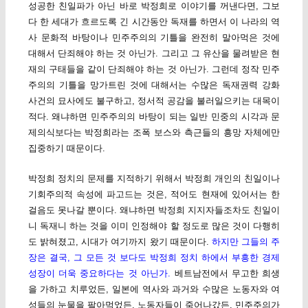
성공한 친일파가 아닌 바로 박정희로 이야기를 꺼낸다면, 그보
다 한 세대가 흐르도록 긴 시간동안 독재를 하면서 이 나라의 역
사 문화적 바탕이나 민주주의의 기틀을 완전히 말아먹은 것에
대해서 단죄해야 하는 것 아닌가. 그리고 그 유산을 물려받은 현
재의 구태들을 같이 단죄해야 하는 것 아닌가. 그런데 정작 민주
주의의 기틀을 망가트린 것에 대해서는 수많은 독재권력 강화
사건의 묘사에도 불구하고, 정서적 공감을 불러일으키는 대목이
적다. 왜냐하면 민주주의의 바탕이 되는 일반 민중의 시각과 문
제의식보다는 박정희라는 조폭 보스와 측근들의 흥망 자체에만
집중하기 때문이다.
박정희 정치의 문제를 지적하기 위해서 박정희 개인의 친일이나
기회주의적 속성에 파고드는 것은, 적어도 현재에 있어서는 한
걸음도 못나갈 뿐이다. 왜냐하면 박정희 지지자들조차도 친일이
니 독재니 하는 것을 이미 인정해야 할 정도로 많은 것이 다행히
도 밝혀졌고, 시대가 여기까지 왔기 때문이다.
하지만 그들의 주
장은 결국, 그 모든 것 보다도 박정희 정치 하에서 부흥한 경제
성장이 더욱 중요하다는 것 아닌가.
베트남전에서 무고한 희생
을 가하고 치루었든, 일본에 역사와 과거와 수많은 노동자와 여
성들의 눈물을 팔아먹었든, 노동자들이 죽어나갔든, 민주주의가