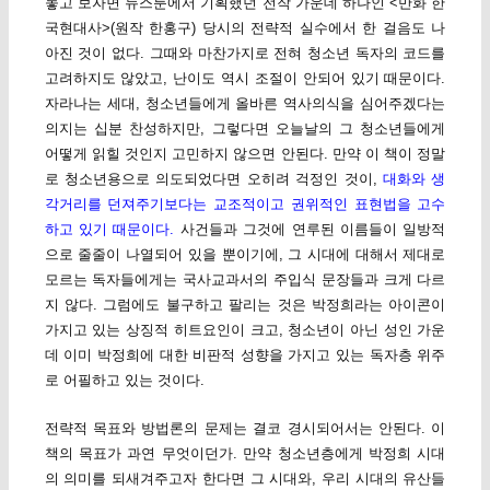
놓고 보자면 뉴스툰에서 기획했던 전작 가운데 하나인 <만화 한
국현대사>(원작 한홍구) 당시의 전략적 실수에서 한 걸음도 나
아진 것이 없다. 그때와 마찬가지로 전혀 청소년 독자의 코드를
고려하지도 않았고, 난이도 역시 조절이 안되어 있기 때문이다.
자라나는 세대, 청소년들에게 올바른 역사의식을 심어주겠다는
의지는 십분 찬성하지만, 그렇다면 오늘날의 그 청소년들에게
어떻게 읽힐 것인지 고민하지 않으면 안된다. 만약 이 책이 정말
로 청소년용으로 의도되었다면 오히려 걱정인 것이,
대화와 생
각거리를 던져주기보다는 교조적이고 권위적인 표현법을 고수
하고 있기 때문이다.
사건들과 그것에 연루된 이름들이 일방적
으로 줄줄이 나열되어 있을 뿐이기에, 그 시대에 대해서 제대로
모르는 독자들에게는 국사교과서의 주입식 문장들과 크게 다르
지 않다. 그럼에도 불구하고 팔리는 것은 박정희라는 아이콘이
가지고 있는 상징적 히트요인이 크고, 청소년이 아닌 성인 가운
데 이미 박정희에 대한 비판적 성향을 가지고 있는 독자층 위주
로 어필하고 있는 것이다.
전략적 목표와 방법론의 문제는 결코 경시되어서는 안된다. 이
책의 목표가 과연 무엇이던가. 만약 청소년층에게 박정희 시대
의 의미를 되새겨주고자 한다면 그 시대와, 우리 시대의 유산들