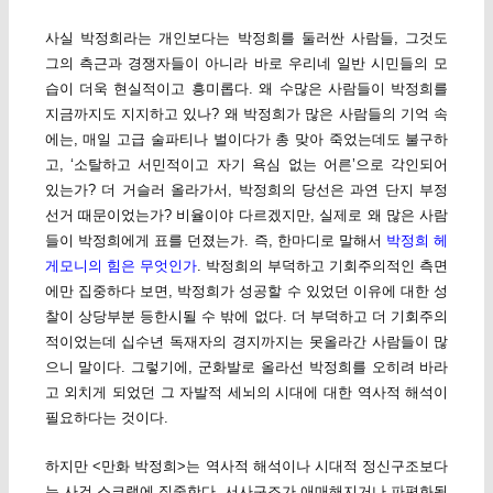
사실 박정희라는 개인보다는 박정희를 둘러싼 사람들, 그것도
그의 측근과 경쟁자들이 아니라 바로 우리네 일반 시민들의 모
습이 더욱 현실적이고 흥미롭다. 왜 수많은 사람들이 박정희를
지금까지도 지지하고 있나? 왜 박정희가 많은 사람들의 기억 속
에는, 매일 고급 술파티나 벌이다가 총 맞아 죽었는데도 불구하
고, ‘소탈하고 서민적이고 자기 욕심 없는 어른’으로 각인되어
있는가? 더 거슬러 올라가서, 박정희의 당선은 과연 단지 부정
선거 때문이었는가? 비율이야 다르겠지만, 실제로 왜 많은 사람
들이 박정희에게 표를 던졌는가. 즉, 한마디로 말해서
박정희 헤
게모니의 힘은 무엇인가
. 박정희의 부덕하고 기회주의적인 측면
에만 집중하다 보면, 박정희가 성공할 수 있었던 이유에 대한 성
찰이 상당부분 등한시될 수 밖에 없다. 더 부덕하고 더 기회주의
적이었는데 십수년 독재자의 경지까지는 못올라간 사람들이 많
으니 말이다. 그렇기에, 군화발로 올라선 박정희를 오히려 바라
고 외치게 되었던 그 자발적 세뇌의 시대에 대한 역사적 해석이
필요하다는 것이다.
하지만 <만화 박정희>는 역사적 해석이나 시대적 정신구조보다
는 사건 스크랩에 집중한다. 서사구조가 애매해지거나 파편화될