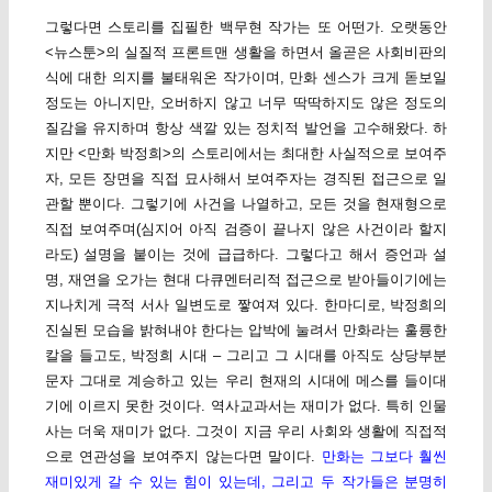
그렇다면 스토리를 집필한 백무현 작가는 또 어떤가. 오랫동안
<뉴스툰>의 실질적 프론트맨 생활을 하면서 올곧은 사회비판의
식에 대한 의지를 불태워온 작가이며, 만화 센스가 크게 돋보일
정도는 아니지만, 오버하지 않고 너무 딱딱하지도 않은 정도의
질감을 유지하며 항상 색깔 있는 정치적 발언을 고수해왔다. 하
지만 <만화 박정희>의 스토리에서는 최대한 사실적으로 보여주
자, 모든 장면을 직접 묘사해서 보여주자는 경직된 접근으로 일
관할 뿐이다. 그렇기에 사건을 나열하고, 모든 것을 현재형으로
직접 보여주며(심지어 아직 검증이 끝나지 않은 사건이라 할지
라도) 설명을 붙이는 것에 급급하다. 그렇다고 해서 증언과 설
명, 재연을 오가는 현대 다큐멘터리적 접근으로 받아들이기에는
지나치게 극적 서사 일변도로 짷여져 있다. 한마디로, 박정희의
진실된 모습을 밝혀내야 한다는 압박에 눌려서 만화라는 훌륭한
칼을 들고도, 박정희 시대 – 그리고 그 시대를 아직도 상당부분
문자 그대로 계승하고 있는 우리 현재의 시대에 메스를 들이대
기에 이르지 못한 것이다. 역사교과서는 재미가 없다. 특히 인물
사는 더욱 재미가 없다. 그것이 지금 우리 사회와 생활에 직접적
으로 연관성을 보여주지 않는다면 말이다.
만화는 그보다 훨씬
재미있게 갈 수 있는 힘이 있는데, 그리고 두 작가들은 분명히