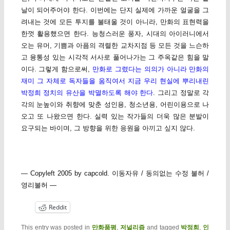
날이 되어주어야 한다. 이번에는 단지 실제에 가까운 얼굴을 그
려내는 것에 모든 투지를 불태울 것이 아니라, 만화의 표현력을
한껏 활용했으면 한다. 능청스러운 풍자, 시대의 아이러니에서
오는 유머, 기쁨과 아픔의 격렬한 교차지점 등 모든 것을 느슨하
고 융통성 있는 시각적 서사로 풀어나가는 그 주옥같은 힘을 말
이다. 그렇게 함으로써,
만화로 그렸다는 의의가 아니라 만화의
재미 그 자체로 독자들을 움직여서 지금 우리 현실에 뿌리내린
박정희 정치의 유산을 박멸하도록 해야 한다
. 그리고 정말로 각
각의 눈높이와 취향에 맞춘 성인용, 청소년용, 어린이용으로 나
오고 또 나왔으면 한다. 실력 있는 작가들의 더욱 많은 분발이
요구되는 바이며, 그 방향을 위한 응원을 아끼고 싶지 않다.
— Copyleft 2005 by capcold. 이동자유 / 동의없는 수정 불허 /
영리불허 —
Reddit
This entry was posted in
만화품평
,
저널리즘
and tagged
박정희
,
인