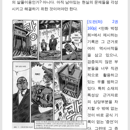
의 살풀이용인가? 아니다. 아직 남아있는 현실의 문제들을 각성
시키고 해결하기 위한 것이어야만 한다.
[도판(좌): 2권
160p]
<만화 박정
희>에서 제시하는
기록은 그 근거로
여러 역사서적들
을 삼고 있으나,
검증되지 않은 부
분들을 너무 직관
적으로 활용하고
있는 우를 범하고
있다. 특히 소재의
특성상 근거자료
의 상당부분을 차
지할 수 밖에 없는
것이 바로 공식 기
록이 없는 ‘증언’이
다. 그런데 그 증