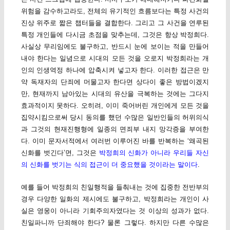
위험을 감수하고라도, 전체의 유기적인 흐름보다는 특정 사건의
진상 위주로 짧은 챕터들을 결합한다. 그리고 그 사건을 연루된
특정 개인들에 다시금 초점을 맞추는데, 그것은 항상 박정희다.
사실상 무리임에도 불구하고, 반드시 눈에 보이는 적을 만들어
내야 한다는 일념으로 시대의 모든 것을 오로지 박정희라는 개
인의 인생역정 하나에 압축시켜 넣고자 한다. 이러한 접근은 만
약 독재자의 단죄에 머물고자 한다면 상다이 좋은 방법이겠지
만, 현재까지 남아있는 시대의 유산을 극복하는 것에는 그다지
효과적이지 못하다. 오히려, 이미 죽어버린 개인에게 모든 것을
집약시킴으로써 당시 동의를 했던 수많은 일반인들의 허위의식
과 그것의 현재진행형에 일종의 면죄부 내지 망각증을 부여한
다. 이미 문자서적에서 여러번 이루어진 바를 반복하는 ‘왜곡된
신화를 벗긴다’면, 그것은
박정희의 신화가 아니라 우리들 자신
의 신화를 벗기는 식의 접근이 더 중요했을 것이라는 말이다
.
예를 들어 박정희의 친일행적을 들춰내는 것에 집중한 전반부의
경우 다양한 일화의 제시에도 불구하고, 박정희라는 개인이 사
실은 영웅이 아니라 기회주의자였다는 것 이상의 성과가 없다.
친일파니까 단죄해야 한다? 물론 그렇다. 하지만 다른 수많은