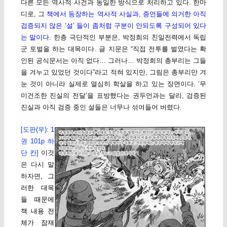
다른 모든 역사적 사건과 동일한 방식으로 처리하고 있다. 한마
디로, 그
책에서 등장하는 역사적 사실과, 증언들에 의거한 아직
검증되지 않은 ‘설’ 들이 좀처럼 구분이 안되도록 구성되어 있다
는 말이다
. 한층 극단적인 부분은, 박정희의 친일전력에서 독립
군 토벌을 하는 대목이다. 글 지문은 “직접 전투를 벌였다는 확
인된 공식문서는 아직 없다… 그러나… 박정희의 총부리는 그들
을 겨누고 있었던 것이다”라고 적혀 있지만, 그림은 총부리만 겨
눈 것이 아니라 실제로 열심히 학살을 하고 있는 장면이다. ‘무
미건조한 진실의 전달’을 표방했다는 권두언과는 달리, 검증된
진실과 아직 검증 중인 설들은 너무나 섞여들어 버렸다.
[도판(우): 1
권 101p 하
단 칸]
이것
은 다시 말
하자면
, 그
러한 대목
들 때문에
책 내용 전
체가 잠재