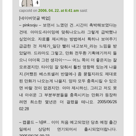
capcold
on
2006. 04. 22. at 6:41 am
said:
[네이버덧글 백업]
– pinksoju – 보면서 느꼈던 건..시간이 촉박해보였다는
건데. 아마도-타이밍에 맞춰나오느라 그렇게 급박했나
싶었어요. 자료를 제시하는 방법에서 특히나 보여주기
급급한 것 자체가_일단 빨리 내고보자_라는 느낌을 받
았달까. 드라마도 그렇고, 만화 전두환 기획얘기까지 들
으니 더더욱 그런 생각이~~— 어느 쪽이 더 좋은지는 잘
모르겠지만. 타이밍 잘 맞춰서 훨씬 영향력 있는게 나을
지.(어쨌든 베스트셀러 반열에–) 좀 묻힐지라도 제대로
된 만화가 나오는게 나을지. 양자 모두 충족시킬 수 있으
면 바랄 것이 없겠지만. 아마 제시하신, 그리고 저도 못
내 아쉬운 그 부분부분들을 충족시키는 만화가 등장하
려면 최소한 몇년은 더 걸렸을 테니요. 2005/06/26
02:28
– 캡콜드 – !@#… 이미 처음 예고되었던 당초 예정 출간
일에서 상당히 연기되어서 출시되었더랍니다.