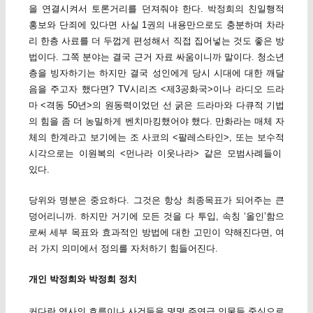
을 연결시켜서 토론거리를 던져줘야 한다. 박정희의 친일행적
홍보와 단죄에 있다면 사실 1권의 내용만으로도 충분하며 차라
리 한층 사료를 더 두껍게 편성해서 직접 집어넣는 것도 좋은 방
법이다. 그쪽 분야는 결국 근거 자료 싸움이니까 말이다. 청소년
층을 빙자하기는 하지만 결국 성인에게 당시 시대에 대한 깨달
음을 주고자 했다면? TV시리즈 <제3공화국>이나 라디오 드라
마 <격동 50년>의 원동력이었던 선 굵은 드라마와 다큐적 기법
의 힘을 좀 더 농밀하게 벤치마킹했어야 했다. 만화라는 매체 자
체의 한계라고 보기에는 조 사코의 <팔레스타인>, 또는 보수적
시각으로는 이원복의 <먼나라 이웃나라> 같은 모범사례들이
있다.
당위와 명분은 중요하다. 그것은 항상 최종목표가 되어주는 큰
덩어리니까. 하지만 거기에 모든 것을 다 투입, 속칭 ‘올인’함으
로써 세부 목표와 효과적인 방법에 대한 고민이 약해진다면, 여
러 가지 의미에서 정의를 자처하기 힘들어진다.
개인 박정희와 박정희 정치
커다란 역사의 흐름이나 사건들을 몇몇 주연급 인물들 중심으로