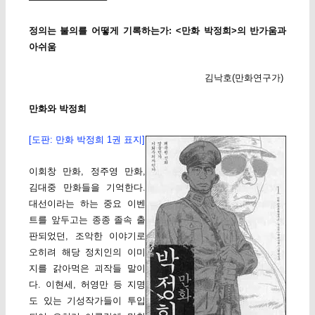
정의는 불의를 어떻게 기록하는가: <만화 박정희>의 반가움과
아쉬움
김낙호(만화연구가)
만화와 박정희
[도판: 만화 박정희 1권 표지]
이회창 만화, 정주영 만화,
김대중 만화들을 기억한다.
대선이라는 하는 중요 이벤
트를 앞두고는 종종 졸속 출
판되었던, 조악한 이야기로
오히려 해당 정치인의 이미
지를 갉아먹은 괴작들 말이
다. 이현세, 허영만 등 지명
도 있는 기성작가들이 투입