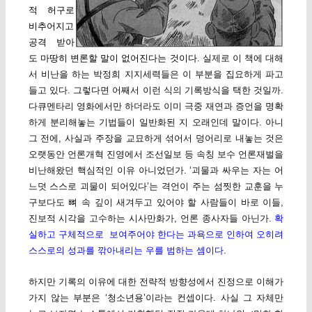
적 허구로
비추어지고
공격 받아
도 마땅히 변론할 말이 없어진다는 것이다.
실제로 이 책에 대해
서 비난을 하는 박정희 지지세력들은 이 부분을 집요하게 파고
들고 있다. 그렇다면 어째서 이런 식의 기록방식을 택한 것일까.
다큐멘타리 영화에서만 하더라도 이미 극중 재연과 증언을 명확
하게 분리해놓는 기법들이 일반화된 지 오래인데 말이다. 아니
그 전에, 사실과 주장을 교묘하게 섞어서 덩어리로 내놓는 것은
오랫동안 언론개혁 진영에서 조선일보 등 속칭 보수 언론재벌을
비난해왔던 핵심적인 이유 아니었던가. ‘괴물과 싸우는 자는 어
느덧 스스로 괴물이 되어있다’는 격언이 주는 섬찟한 교훈을 누
구보다도 뼈 속 깊이 새겨두고 있어야 할 사람들이 바로 이들,
진보적 시각을 고수하는 시사만화가, 언론 종사자들 아닌가.
확
실하고 구체적으로 보여주어야 한다는 과욕으로 인하여 오히려
스스로의 성과를 깎아내리는 우를 범하는 셈이다
.
하지만 기록의 이유에 대한 전략적 방향성에서 진정으로 이해가
가지 않는 부분은 ‘청소년용’이라는 컨셉이다. 사실 그 자체만