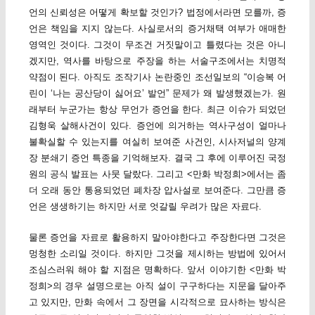
언의 신뢰성은 어떻게 확보할 것인가? 법정에서라면 모를까, 증
언은 책임을 지지 않는다. 사실로서의 증거채택 여부가 애매한
영역인 것이다. 그것이 무조건 거짓말이고 틀렸다는 것은 아니
겠지만, 역사를 바탕으로 주장을 하는 서술구조에서는 치명적
약점이 된다. 아직도 조작기사 논란중인 조선일보의 “이승복 어
린이 ‘나는 공산당이 싫어요’ 발언” 문제가 왜 발생했겠는가. 원
래부터 누군가는 항상 무언가 증언을 한다. 최근 이슈가 되었던
김형욱 살해사건이 있다. 증언에 의거하는 역사구성이 얼마나
불확실할 수 있는지를 여실히 보여준 사건인, 시사저널의 양계
장 분쇄기 증언 특종을 기억해보자. 결국 그 후에 이루어진 국정
원의 공식 발표는 사뭇 달랐다. 그리고 <만화 박정희>에서는 좀
더 오래 동안 통용되었던 폐차장 압사설로 보여준다. 그만큼 증
언은 생생하기는 하지만 서로 엇갈릴 우려가 많은 자료다.
물론 증언을 자료로 활용하지 말아야한다고 주장한다면 그것은
멍청한 소리일 것이다. 하지만 그것을 제시하는 방법에 있어서
조심스러워 해야 할 지점은 명확하다. 앞서 이야기한 <만화 박
정희>의 경우 설명으로는 아직 설이 구구하다는 지문을 달아주
고 있지만, 만화 속에서 그 장면을 시각적으로 묘사하는 방식은