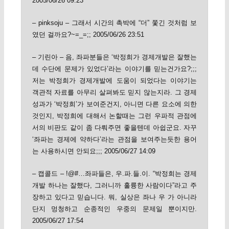
2005/06/26 09:23
– pinksoju – 그래서 시간의 촉박에 “더” 쫓긴 것처럼 보
였던 걸까요?~=_=;; 2005/06/26 23:51
– 기린아 – 음, 좌파분들은 ‘박정희가 경제개발은 잘했는
데 수단에 문제가 있었다’라는 이야기를 믿는건가요?;;;
저는 박정희가 경제개발에 도움이 되었다는 이야기는
객관적 자료를 아무리 살펴봐도 믿지 않는지라. 그 경제
성과가 ‘박정희’가 보여준건지, 아니면 다른 요소에 의한
것인지, 박정희에 대해서 논할때는 그런 우파적 관점에
서의 비판도 같이 좀 다뤄주면 좋을텐데 아쉽군요. 자꾸
‘좌파는 경제에 약하다’라는 관점을 보여주는듯한 용어
는 사용하시면 안되요;;; 2005/06/27 14:09
– 캡콜드 – !@#…좌파들은, 우.파.들.이. “박정희는 경제
개발 하나는 잘했다, 그러니까 훌륭한 사람이다”라고 주
장하고 있다고 믿습니다. 뭐, 실상은 좌나 우 가 아니라
단지 멍청하고 순종적인 우중의 문제일 뿐이지만.
2005/06/27 17:54