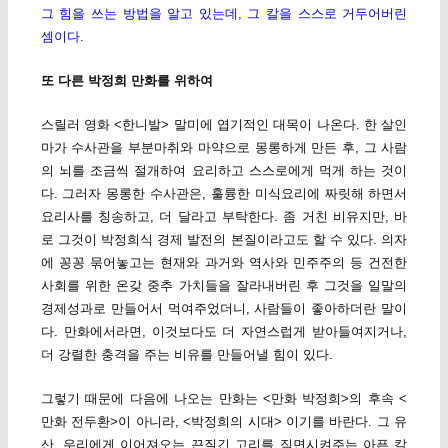
그 힘을 쓰는 방법을 알고 있는데, 그 칼을 스스로 거두어버린
셈이다.
또 다른 박정희 만화를 위하여
스릴러 영화 <한니발> 말미에 엽기적인 대목이 나온다. 한 살인
마가 수사관을 부분마취와 마약으로 몽롱하게 만든 후, 그 사람
의 뇌를 조금씩 절개하여 요리하고 스스로에게 먹게 하는 것이
다. 그러자 몽롱한 수사관은, 훌륭한 미식요리에 짜릿해 하면서
요리사를 칭송하고, 더 달라고 부탁한다. 좀 거친 비유지만, 바
로 그것이 박정희식 경제 발전의 본질이라고도 할 수 있다. 의자
에 꽁꽁 묶어놓고는 현재와 과거와 역사와 민주주의 등 건전한
사회를 위한 온갖 중추 가치들을 잘라내버린 후 그것을 일말의
경제성과로 만들어서 먹여주었더니, 사람들이 좋아하더란 말이
다. 만화에서라면, 이것보다도 더 자연스럽게 받아들여지거나,
더 강렬한 충격을 주는 비유를 만들어낼 힘이 있다.
그렇기 때문에 다음에 나오는 만화는 <만화 박정희>의 후속 <
만화 전두환>이 아니라, <박정희의 시대> 이기를 바란다. 그 유
산, 우리에게 이어져오는 끈질긴 고리를 직면시켜주는 아픈 칼