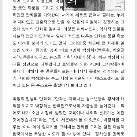
되어 오히려 이름값에 먹칠
만 했던 작품들. 그리고 소위
위인전 만화들을 기억한다. 서가에 세트로 꼽혀서 팔리는, 누가
더 재미없고 교훈적으로 만들 수 있을지 치열하게 경쟁하는 그
총서 방식의 만화들 말이다. 이렇듯 어째서인지, 역사적 인물을
사실적 접근에 입각해서 일대기적으로 다루는 만화는 품질 확보
도 어려울 뿐더러 인기도 없다. 그러던 중 최근에 큰 화제를 일
으킨 만화가 등장한 것이, 바로 <만화 박정희>(백무현, 박순찬
저/ 민족문화연구소, 뉴스툰 기획/ 시대의 창)다. 최근 박정희 시
대를 정면으로 다루겠다고 호언했던 영화 <그때 그사람들>이
화제에 비해서 큰 흥행몰이로는 이어지지 못했던 전례와는 달
리, <만화 박정희>는 주요 서점 판매순위에서 베스트셀러로 꼽
히고 있는 등 순조로운 출발마저 보이고 있다.
박정희 일생의 만화화. “만화는 자라나는 청소년들의 정서에 해
악을 끼치고 박정희는 한국인으로서의 자긍심을 높여준다… 적
어도 내가 소년 시정에 받았던 교육이나 사회적 분위기는 이런
것이었습니다“ 라는 그린이 서문에서 볼 수 있듯이, 박정희를 다
루는, 아니 아예 일대기를 그려내는 만화를 그리는 일은 확실히
한국에서는 특별한 시도가 될 수 밖에 없다. 정치인을 만화로