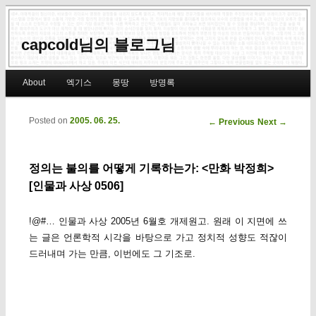
capcold님의 블로그님
Main menu
About
엑기스
몽땅
방명록
Skip to primary content
Skip to secondary content
Posted on
2005. 06. 25.
Post navigation
←
Previous
Next
→
정의는 불의를 어떻게 기록하는가: <만화 박정희>
[인물과 사상 0506]
!@#… 인물과 사상 2005년 6월호 개제원고. 원래 이 지면에 쓰
는 글은 언론학적 시각을 바탕으로 가고 정치적 성향도 적잖이
드러내며 가는 만큼, 이번에도 그 기조로.
————————–