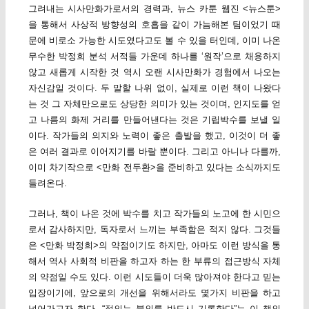
그려내는 시사만화가로서의 경력과, 뉴스 카툰 웹진 <뉴스툰>
을 통해서 사상적 방향성의 호흡을 같이 가늠해본 팀이었기 때
문에 비로소 가능한 시도였다고도 볼 수 있을 터인데, 이미 나온
무수한 박정희 분석 서적들 가운데 하나를 ‘원작’으로 채용하지
않고 새롭게 시작한 것 역시 오랜 시사만화가 경험에서 나오는
자신감일 것이다. 두 말할 나위 없이, 실제로 이런 책이 나왔다
는 것 그 자체만으로도 상당한 의미가 있는 것이며, 인지도를 얻
고 나름의 화제 거리를 만들어낸다는 것은 기립박수를 보낼 일
이다. 작가들의 의지와 노력이 좋은 출발을 했고, 이것이 더 좋
은 여러 결과로 이어지기를 바랄 뿐이다. 그리고 아니나 다를까,
이미 차기작으로 <만화 전두환>을 준비하고 있다는 소식까지도
들려온다.
그러나, 책이 나온 것에 박수를 치고 작가들의 노고에 한 시민으
로서 감사하지만, 독자로서 느끼는 부족함은 적지 않다. 그것들
은 <만화 박정희>의 약점이기도 하지만, 아마도 이런 방식을 통
해서 역사 사회적 비판을 하고자 하는 한 부류의 접근방식 자체
의 약점일 수도 있다. 이런 시도들이 더욱 많아져야 한다고 믿는
입장이기에, 앞으로의 개선을 위해서라도 몇가지 비판을 하고
넘어가고자 한다. “정의는 불의를 반드시 기록한다”는 이 책의