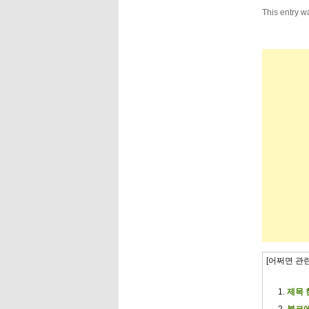
This entry w
[어쩌면 관
제목 
블코에