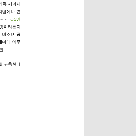
로리화 시켜서
 작업이나 연
화시킨
OS땅
에땅이라든지
종 미소녀 공
재미에 아무
만.
화를 구축한다