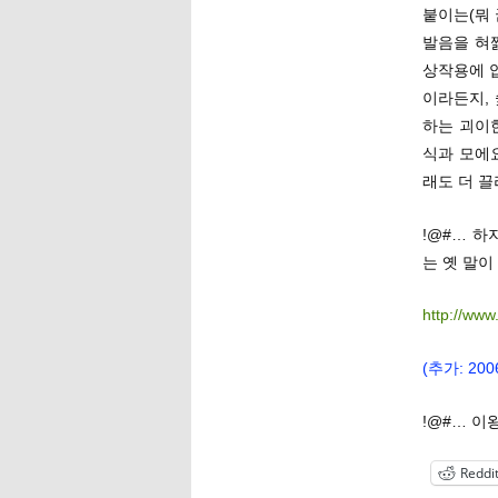
붙이는(뭐 
발음을 혀짧
상작용에 
이라든지,
하는 괴이
식과 모에
래도 더 끌
!@#… 하
는 옛 말이
http://www
(추가: 2
!@#… 이
Reddi