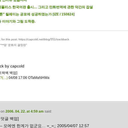
폴리스 한국어판 출시… 그리고 만화번역에 관한 약간의 잡설
툰” 릴레이는 공포에 성공하였는가 [IZE / 150824]
 이야기와 그림 도착증.
for this post: https://capcold.net/blog/551/trackback
“
‘**땅’ 문화의 결정판
”
ck by capcold
트랙백 백업]
?(…)
04/08 17:06 OTaMaNHWa
on
2006. 04. 22. at 4:59 am
said:
덧글 백업]
– 모에엔 한계가 없군요… =_=;; 2005/04/07 12:57