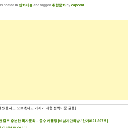
as posted in
만화세설
and tagged
취향문화
by
capcold
.
련 있을지도 모르겠다고 기계가 대충 점찍어준 글들]
한 줄로 충분한 독자문화 – 공수 커플링 [네남자만화방 / 한겨레21 897호]
 인터뷰 떴습니다