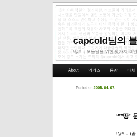
capcold님의
!@#… 오늘날을 위한 몇가지 격언
Main menu
About
엑기스
몽땅
매체
Skip to primary content
Skip to secondary content
Posted on
2005. 04. 07.
‘**땅
!@#… (