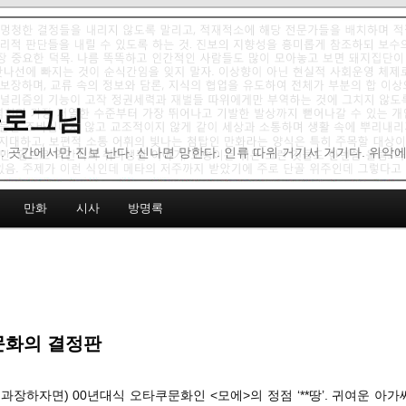
 블로그님
: 곳간에서만 진보 난다. 신나면 망한다. 인류 따위 거기서 거기다. 위악
만화
시사
방명록
’ 문화의 결정판
좀 과장하자면) 00년대식 오타쿠문화인 <모에>의 정점 ‘**땅’. 귀여운 아