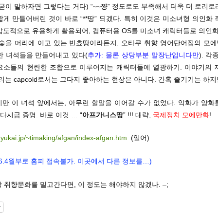
굳이 말하자면 그렇다는 거다) “~~쨩” 정도로도 부족해서 더욱 더 로리
게 만들어버린 것이 바로 “**땅” 되겠다. 특히 이것은 미소녀형 의인화
압도적으로 유용하게 활용되어, 컴퓨터용 OS를 미소녀 캐릭터들로 의인
 숯을 머리에 이고 있는 빈쵸땅이라든지, 오타쿠 취향 영어단어집의 모
한 녀석들을 만들어내고 있다(
추가: 물론 상당부분 말장난입니다만
). 각
요소들의 현란한 조합으로 이루어지는 캐릭터들에 열광하기. 이야기의 
리는 capcold로서는 그다지 좋아하는 현상은 아니다. 간혹 즐기기는 하지
지만 이 녀석 앞에서는, 아무런 할말을 이어갈 수가 없었다. 악화가 양
 다시금 증명. 바로 이것 … “
아프가니스땅
” !!! 대략,
국제정치 모에만화
!
.yukai.jp/~timaking/afgan/index-afgan.htm
(일어)
006.4월부로 홈피 접속불가.
이곳에서
다른 정보를…)
왕 취향문화를 밀고간다면, 이 정도는 해야하지 않겠나. –;
t