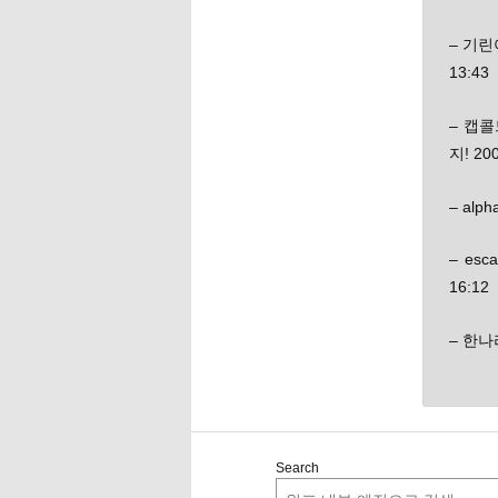
– 기린
13:43
– 캡
지! 200
– alp
– es
16:12
– 한나라
Search