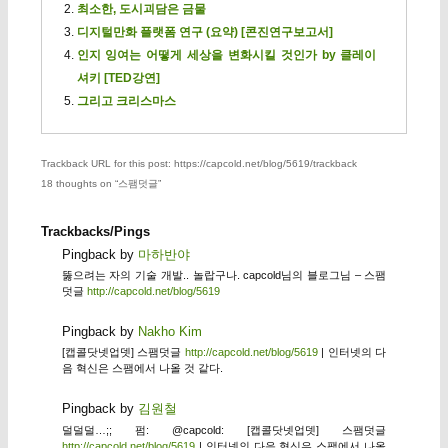
최소한, 도시괴담은 금물
디지털만화 플랫폼 연구 (요약) [콘진연구보고서]
인지 잉여는 어떻게 세상을 변화시킬 것인가 by 클레이
셔키 [TED강연]
그리고 크리스마스
Trackback URL for this post: https://capcold.net/blog/5619/trackback
18 thoughts on “
스팸덧글
”
Trackbacks/Pings
Pingback by
마하반야
뚫으려는 자의 기술 개발.. 놀랍구나. capcold님의 블로그님 – 스팸
덧글
http://capcold.net/blog/5619
Pingback by
Nakho Kim
[캡콜닷넷업뎃] 스팸덧글
http://capcold.net/blog/5619
| 인터넷의 다
음 혁신은 스팸에서 나올 것 같다.
Pingback by
김원철
덜덜덜…;; 펌: @capcold: [캡콜닷넷업뎃] 스팸덧글
http://capcold.net/blog/5619
| 인터넷의 다음 혁신은 스팸에서 나올