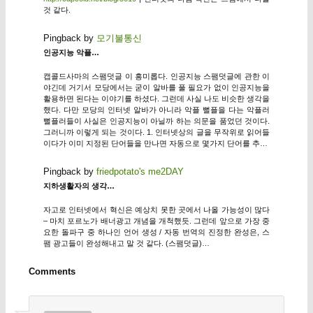
것 같다.
Pingback by
모기불통신
인공지능 악플…
캡콜드사마의 스팸덧글 이 흥미롭다. 인공지능 스팸덧글에 관한 이
야긴데 거기서 모당에서는 굳이 알바를 풀 필요가 없이 인공지능을
활용하면 된다는 이야기를 하셨다. 그런데 사실 나도 비슷한 생각을
했다. 다만 모당의 인터넷 알바가 아니라 악플 뻘플을 다는 악플러
뻘플러들이 사실은 인공지능이 아닐까 하는 의문을 품었던 것이다.
그러니까 이렇게 되는 것이다. 1. 인터넷상의 글을 무작위로 읽어들
이다가 이미 지정된 단어들을 만나면 자동으로 몇가지 단어를 추…
Pingback by
friedpotato's me2DAY
지하생활자의 생각…
자고로 인터넷에서 혁신은 예상치 못한 곳에서 나올 가능성이 많다
– 마치 포르노가 배너광고 개념을 개척했듯. 그런데 앞으로 가장 중
요한 돌파구 중 하나인 언어 생성 / 자동 번역의 진정한 완성은, 스
팸 광고들이 완성해내고 말 것 같다. (스팸덧글)…
Comments