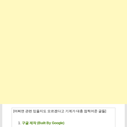
[어쩌면 관련 있을지도 모르겠다고 기계가 대충 점찍어준 글들]
구글 제작 (Built By Google)