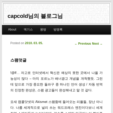
capcold님의 블로그님
Main menu
About
엑기스
몽땅
방명록
Skip to primary content
Skip to secondary content
Posted on
2010. 03. 05.
Post navigation
←
Previous
Next
→
스팸덧글
!@#… 자고로 인터넷에서 혁신은 예상치 못한 곳에서 나올 가
능성이 많다 – 마치 포르노가 배너광고 개념을 개척했듯. 그런
데 앞으로 가장 중요한 돌파구 중 하나인 언어 생성 / 자동 번역
의 진정한 완성은, 스팸 광고들이 완성해내고 말 것 같다.
요새 캡콜닷넷의 Akismet 스팸함에 들어오는 리플들, 장난 아니
다. 나름 세계적으로 널리 쓰는 워드프레스 엔진이다보니 세계