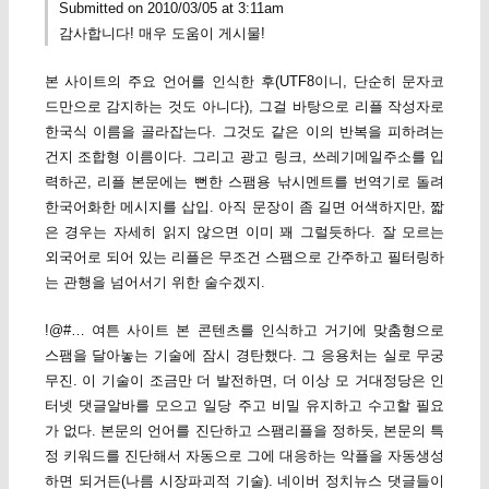
Submitted on 2010/03/05 at 3:11am
감사합니다! 매우 도움이 게시물!
본 사이트의 주요 언어를 인식한 후(UTF8이니, 단순히 문자코
드만으로 감지하는 것도 아니다), 그걸 바탕으로 리플 작성자로
한국식 이름을 골라잡는다. 그것도 같은 이의 반복을 피하려는
건지 조합형 이름이다. 그리고 광고 링크, 쓰레기메일주소를 입
력하곤, 리플 본문에는 뻔한 스팸용 낚시멘트를 번역기로 돌려
한국어화한 메시지를 삽입. 아직 문장이 좀 길면 어색하지만, 짧
은 경우는 자세히 읽지 않으면 이미 꽤 그럴듯하다. 잘 모르는
외국어로 되어 있는 리플은 무조건 스팸으로 간주하고 필터링하
는 관행을 넘어서기 위한 술수겠지.
!@#… 여튼 사이트 본 콘텐츠를 인식하고 거기에 맞춤형으로
스팸을 달아놓는 기술에 잠시 경탄했다. 그 응용처는 실로 무궁
무진. 이 기술이 조금만 더 발전하면, 더 이상 모 거대정당은 인
터넷 댓글알바를 모으고 일당 주고 비밀 유지하고 수고할 필요
가 없다. 본문의 언어를 진단하고 스팸리플을 정하듯, 본문의 특
정 키워드를 진단해서 자동으로 그에 대응하는 악플을 자동생성
하면 되거든(나름 시장파괴적 기술). 네이버 정치뉴스 댓글들이