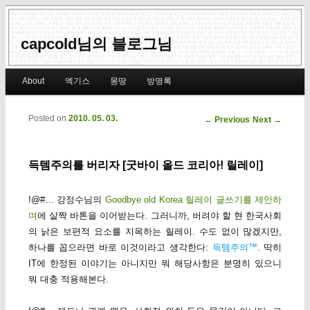
capcold님의 블로그님
Main menu
About
엑기스
몽땅
방명록
Skip to primary content
Skip to secondary content
Posted on
2010. 05. 03.
Post navigation
←
Previous
Next
→
득템주의를 버리자 [굿바이 올드 코리아! 릴레이]
!@#… 강정수님의
Goodbye old Korea 릴레이 글쓰기를 제안하
며
에 살짝 바톤을 이어받는다. 그러니까, 버려야 할 현 한국사회
의 낡은 보편적 요소를 지목하는 릴레이. 수도 없이 많겠지만,
하나를 꼽으라면 바로 이것이라고 생각한다:
득템주의™
. 딱히
IT에 한정된 이야기는 아니지만 뭐 해당사항은 분명히 있으니
뭐 대충 적용해본다.