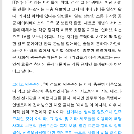
IT(망)강국이라는 타이틀에 취해, 정작 그 망 위에서 어떤 사회
를 만들어나갈지는 대충 유보하고 그저 데이터 낭비를 일삼아왔
다. 리더십 위치에 있다는 양반들이 열린 쌍방향 소통과 각종 공
공 데이터베이스의 구축 및 보편적 활용, 새로운 개념의 서비스
들에 대해서는 각종 정치적 이유로 빗장을 치고는, 인터넷 회선
으로 TV를 보느니 어쩌니 하는 자기들 구닥다리 사고에 딱 적합
한 일부 분야에만 잔뜩 관심을 할애하는 꼴들이 흔하다. 가만히
놔두기만 해도 알아서 발전할 잠재력이 충분한 영역마저도, 낮
은 사회적 관용수준 때문이든 국내기업들의 이권 과보호든 근시
안적 효율성 착시의 문제때문이든 각종 규제만 늘려놨다가 허덕
이고 말이다.
그리고 민주주의
. “이 정도면 민주주의는 이제 충분히 이루었으
니 먹고 살 욕망에 충실하겠다”는 식의 사고방식이 지난 대선과
총선 선거판을 지배했다고들 한다. 하지만 민주주의는 득템해서
인벤토리에 집어넣으면 대충 끝나는 ‘아이템’이 아니라, 이후 사
회적 삶의 조건이자 규칙이다.
선거라는 형식을 얻었으니 민주
주의인 것이 아니라, 그 형식 및 기타 제도들을 이용하여 해당
사회의 보편적 인권수준과 복지 보장, 열린 토론과 합리적 정책
결정, 권력오남용에 대한 책임부여 등으로 사회적 삶을 최적화