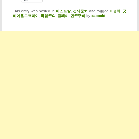
This entry was posted in
아스트랄
,
전뇌문화
and tagged
IT정책
,
굿
바이올드코리아
,
득템주의
,
릴레이
,
민주주의
by
capcold
.