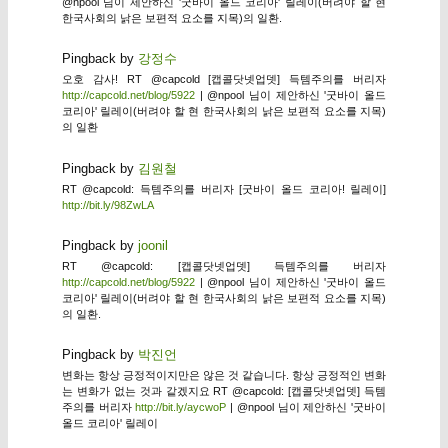
@npool 님이 제안하신 '굿바이 올드 코리아' 릴레이(버려야 할 현
한국사회의 낡은 보편적 요소를 지목)의 일환.
Pingback by
강정수
오호 감사! RT @capcold [캡콜닷넷업뎃] 득템주의를 버리자
http://capcold.net/blog/5922
| @npool 님이 제안하신 '굿바이 올드
코리아' 릴레이(버려야 할 현 한국사회의 낡은 보편적 요소를 지목)
의 일환
Pingback by
김원철
RT @capcold: 득템주의를 버리자 [굿바이 올드 코리아! 릴레이]
http://bit.ly/98ZwLA
Pingback by
joonil
RT @capcold: [캡콜닷넷업뎃] 득템주의를 버리자
http://capcold.net/blog/5922
| @npool 님이 제안하신 '굿바이 올드
코리아' 릴레이(버려야 할 현 한국사회의 낡은 보편적 요소를 지목)
의 일환.
Pingback by
박진언
변화는 항상 긍정적이지만은 않은 것 같습니다. 항상 긍정적인 변화
는 변화가 없는 것과 같겠지요 RT @capcold: [캡콜닷넷업뎃] 득템
주의를 버리자
http://bit.ly/aycwoP
| @npool 님이 제안하신 '굿바이
올드 코리아' 릴레이