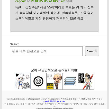
capcold
on
2010. 05. 05. at 10:25 am
said:
!@#… 강정수님/ 사실 ‘스펙’이라고 부르는 것 거의 전부
가 능력치의 아이템화인 셈인데, 말씀하셨듯 그 중 영어
스펙이야말로 가장 황당하게 왜곡되어 있곤 하죠;;;
Search
Search
굳이 구글검색으로 돌려보시려면:
capcold님의 블로그님 은
Wordpress
로 구동됩니다.
capcold식 카피레프트
를 챙깁니다.
RSS구독은 여기
. 메일은
capcold골뱅이capcold.net
.
[주] 캡콜닷넷은 광고스팸만 아니면 의도적으로 덧글과 트랙백을 막거나 삭제하지 않습니다 - 없어졌다면 자동필터링 임시함에 있을겁니
다.
Follow @capcold.bsky.social on BlueSky