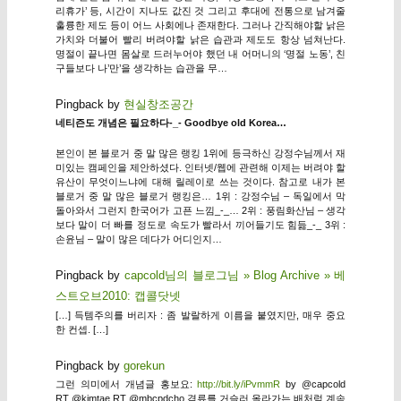
리휴가’ 등, 시간이 지나도 값진 것 그리고 후대에 전통으로 남겨줄
훌륭한 제도 등이 어느 사회에나 존재한다. 그러나 간직해야할 낡은
가치와 더불어 빨리 버려야할 낡은 습관과 제도도 항상 넘쳐난다.
명절이 끝나면 몸살로 드러누어야 했던 내 어머니의 ‘명절 노동’, 친
구들보다 나’만’을 생각하는 습관을 무…
Pingback by
현실창조공간
네티즌도 개념은 필요하다-_- Goodbye old Korea…
본인이 본 블로거 중 말 많은 랭킹 1위에 등극하신 강정수님께서 재
미있는 캠페인을 제안하셨다. 인터넷/웹에 관련해 이제는 버려야 할
유산이 무엇이느냐에 대해 릴레이로 쓰는 것이다. 참고로 내가 본
블로거 중 말 많은 블로거 랭킹은… 1위 : 강정수님 – 독일에서 막
돌아와서 그런지 한국어가 고픈 느낌_-_… 2위 : 풍림화산님 – 생각
보다 말이 더 빠를 정도로 속도가 빨라서 끼어들기도 힘듦_-_ 3위 :
손윤님 – 말이 많은 데다가 어디인지…
Pingback by
capcold님의 블로그님 » Blog Archive » 베
스트오브2010: 캡콜닷넷
[…] 득템주의를 버리자 : 좀 발랄하게 이름을 붙였지만, 매우 중요
한 컨셉. […]
Pingback by
gorekun
그런 의미에서 개념글 홍보요:
http://bit.ly/iPvmmR
by @capcold
RT @kimtae RT @mbcpdcho 격류를 거슬러 올라가는 배처럼 계속