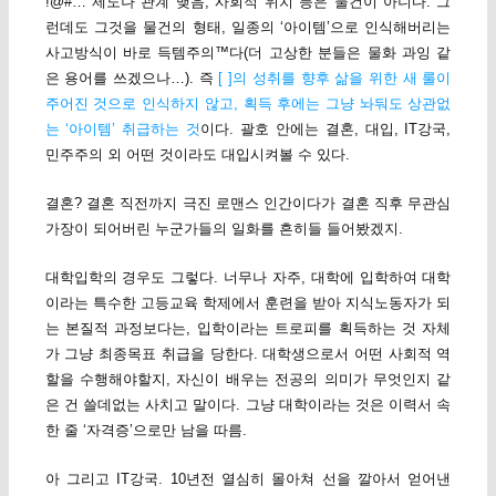
!@#… 제도나 관계 맺음, 사회적 위치 등은 물건이 아니다. 그
런데도 그것을 물건의 형태, 일종의 ‘아이템’으로 인식해버리는
사고방식이 바로 득템주의™다(더 고상한 분들은 물화 과잉 같
은 용어를 쓰겠으나…). 즉
[ ]의 성취를 향후 삶을 위한 새 룰이
주어진 것으로 인식하지 않고, 획득 후에는 그냥 놔둬도 상관없
는 ‘아이템’ 취급하는 것
이다. 괄호 안에는 결혼, 대입, IT강국,
민주주의 외 어떤 것이라도 대입시켜볼 수 있다.
결혼? 결혼 직전까지 극진 로맨스 인간이다가 결혼 직후 무관심
가장이 되어버린 누군가들의 일화를 흔히들 들어봤겠지.
대학입학의 경우도 그렇다. 너무나 자주, 대학에 입학하여 대학
이라는 특수한 고등교육 학제에서 훈련을 받아 지식노동자가 되
는 본질적 과정보다는, 입학이라는 트로피를 획득하는 것 자체
가 그냥 최종목표 취급을 당한다. 대학생으로서 어떤 사회적 역
할을 수행해야할지, 자신이 배우는 전공의 의미가 무엇인지 같
은 건 쓸데없는 사치고 말이다. 그냥 대학이라는 것은 이력서 속
한 줄 ‘자격증’으로만 남을 따름.
아 그리고 IT강국. 10년전 열심히 몰아쳐 선을 깔아서 얻어낸