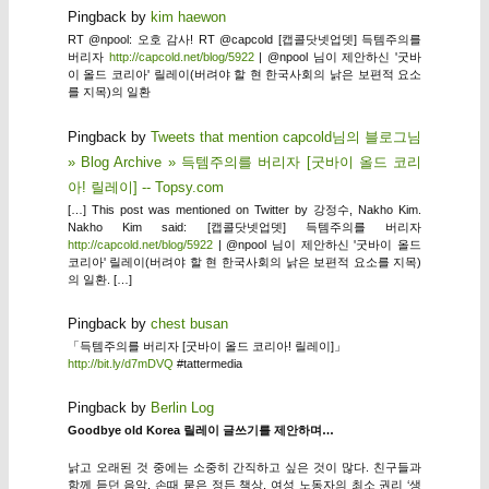
Pingback by
kim haewon
RT @npool: 오호 감사! RT @capcold [캡콜닷넷업뎃] 득템주의를
버리자
http://capcold.net/blog/5922
| @npool 님이 제안하신 '굿바
이 올드 코리아' 릴레이(버려야 할 현 한국사회의 낡은 보편적 요소
를 지목)의 일환
Pingback by
Tweets that mention capcold님의 블로그님
» Blog Archive » 득템주의를 버리자 [굿바이 올드 코리
아! 릴레이] -- Topsy.com
[…] This post was mentioned on Twitter by 강정수, Nakho Kim.
Nakho Kim said: [캡콜닷넷업뎃] 득템주의를 버리자
http://capcold.net/blog/5922
| @npool 님이 제안하신 '굿바이 올드
코리아' 릴레이(버려야 할 현 한국사회의 낡은 보편적 요소를 지목)
의 일환. […]
Pingback by
chest busan
「득템주의를 버리자 [굿바이 올드 코리아! 릴레이]」
http://bit.ly/d7mDVQ
#tattermedia
Pingback by
Berlin Log
Goodbye old Korea 릴레이 글쓰기를 제안하며…
낡고 오래된 것 중에는 소중히 간직하고 싶은 것이 많다. 친구들과
함께 듣던 음악, 손때 묻은 정든 책상, 여성 노동자의 최소 권리 ‘생