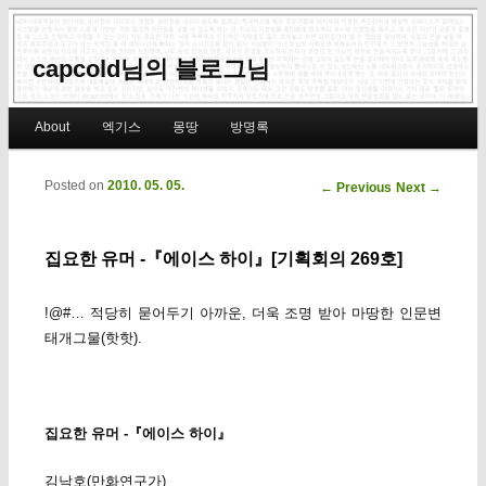
capcold님의 블로그님
Main menu
About
엑기스
몽땅
방명록
Skip to primary content
Skip to secondary content
Posted on
2010. 05. 05.
Post navigation
←
Previous
Next
→
집요한 유머 -『에이스 하이』[기획회의 269호]
!@#… 적당히 묻어두기 아까운, 더욱 조명 받아 마땅한 인문변
태개그물(핫핫).
집요한 유머 -『에이스 하이』
김낙호(만화연구가)