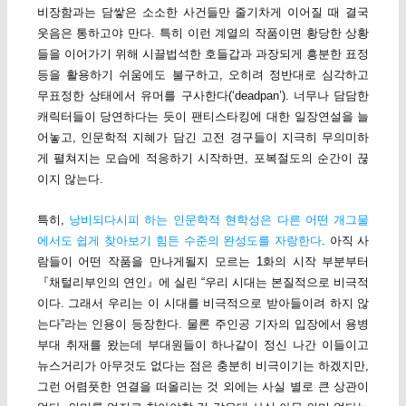
비장함과는 담쌓은 소소한 사건들만 줄기차게 이어질 때 결국
웃음은 통하고야 만다. 특히 이런 계열의 작품이면 황당한 상황
들을 이어가기 위해 시끌법석한 호들갑과 과장되게 흥분한 표정
등을 활용하기 쉬움에도 불구하고, 오히려 정반대로 심각하고
무표정한 상태에서 유머를 구사한다(‘deadpan’). 너무나 담담한
캐릭터들이 당연하다는 듯이 팬티스타킹에 대한 일장연설을 늘
어놓고, 인문학적 지혜가 담긴 고전 경구들이 지극히 무의미하
게 펼쳐지는 모습에 적응하기 시작하면, 포복절도의 순간이 끊
이지 않는다.
특히,
낭비되다시피 하는 인문학적 현학성은 다른 어떤 개그물
에서도 쉽게 찾아보기 힘든 수준의 완성도를 자랑한다
. 아직 사
람들이 어떤 작품을 만나게될지 모르는 1화의 시작 부분부터
『채털리부인의 연인』에 실린 “우리 시대는 본질적으로 비극적
이다. 그래서 우리는 이 시대를 비극적으로 받아들이려 하지 않
는다”라는 인용이 등장한다. 물론 주인공 기자의 입장에서 용병
부대 취재를 왔는데 부대원들이 하나같이 정신 나간 이들이고
뉴스거리가 아무것도 없다는 점은 충분히 비극이기는 하겠지만,
그런 어렴풋한 연결을 떠올리는 것 외에는 사실 별로 큰 상관이