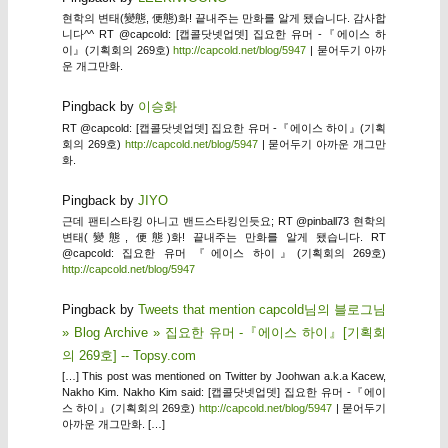
현학의 변태(變態, 便態)화! 끝내주는 만화를 알게 됐습니다. 감사합
니다^^ RT @capcold: [캡콜닷넷업뎃] 집요한 유머 -『에이스 하
이』(기획회의 269호)
http://capcold.net/blog/5947
| 묻어두기 아까
운 개그만화.
Pingback by
이승화
RT @capcold: [캡콜닷넷업뎃] 집요한 유머 -『에이스 하이』(기획
회의 269호)
http://capcold.net/blog/5947
| 묻어두기 아까운 개그만
화.
Pingback by
JIYO
근데 팬티스타킹 아니고 밴드스타킹인듯요; RT @pinball73 현학의
변태(變態, 便態)화! 끝내주는 만화를 알게 됐습니다. RT
@capcold: 집요한 유머 『에이스 하이』(기획회의 269호)
http://capcold.net/blog/5947
Pingback by
Tweets that mention capcold님의 블로그님
» Blog Archive » 집요한 유머 -『에이스 하이』[기획회
의 269호] -- Topsy.com
[…] This post was mentioned on Twitter by Joohwan a.k.a Kacew,
Nakho Kim. Nakho Kim said: [캡콜닷넷업뎃] 집요한 유머 -『에이
스 하이』(기획회의 269호)
http://capcold.net/blog/5947
| 묻어두기
아까운 개그만화. […]