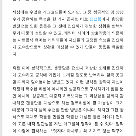
세상에는 수많은 개그코드들이 있지만, 그 중 성공적인 것 상당
수가 공유하는 특성을 한 가지 꼽자면 바로
집요함
이다. 황당한
반전으로 인한 웃음은 그 전에 집요하게 평범한 상황을 반복해
주기 때문에 성립할 수 있고, 캐릭터 사이의 상호작용에 의존하
는 시트콤식 유머는 캐릭터들이 자신들의 고정된 속성을 집요하
게 고수함으로써 상황을 예상할 수 있게 만들어 웃음을 유발한
다.
혹은 아예 본격적으로, 생뚱맞은 요소나 괴상한 소재를 집요하
게 고수하고 공식에 가깝게 느껴질 정도로 반복하여 결국 웃고
말 때까지 밀어붙이는 방법도 있다. 이런 방식은 창작자 자신이
적잖게 특수한 취향이 아니라면 성공적으로 구사하기가 힘들 뿐
만 아니라, 성공해도 대중적 히트보다는 그 괴상함을 끝까지 감
내해준 팬들만을 대상으로 하는 컬트취향이 될 가능성이 크기
때문에 그다지 널리 추천할 만한 방법은 아니다. 하지만 그런 방
식으로 제대로 작품을 만들면 탁월한 개성은 물론 이야기 전체
에 고른 내적 일관성을 지닌 개그물의 명작이 될 수 있다. 일찍
이 수염에 집착하는 『멋지다 마사루』와 치지도 않는 탁구에