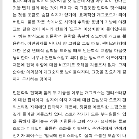
없다. 의미를 억지로 찾아야할 것 같은데 사실 아무 의미 없다는
것을 뻔히 알게 하는 것이 묘미다. 즉 그럴듯한 현학적 헛소리라
는 것을 조금도 숨길 의지가 없기에, 효과적인 개그코드가 되어
버린다. 물론 작품 속에서도 사막에 추락한 용병의 가방에 야전
교범 같은 것이 아니라 칸트의 ‘도구적 이성비판’이 들어있다든
지 하는 방식으로 인문학적 현학을 충분히 집요하게 개그로 활
용한다. 어린왕자를 만나서 양 그림을 그릴 때도, 팬티스타킹에
대한 온갖 변태적 집착을 드러낼 때도 인문학적 교양을 마음껏
낭비한다. 너무나 천연덕스럽고 의미 없는 방식으로 이루어지기
때문에 현학 취향에 대한 비꼬기로 오해할 겨를조차 없다. 그저
순수한 의외성의 개그소재로 받아들여지며, 그것을 집요하게 끝
까지 구사하는 것이다.
인문학적 현학과 함께 두 기둥을 이루는 개그요소는 팬티스타킹
에 대한 집착이다. 심지어 여자 자체에 대한 관심보다 오로지 팬
티스타킹 자체에만 집착하기 때문에, 짓궂은 에로틱한 느낌으로
깊게 들어갈 겨를조차 없다. 스토리작가가 모든 부대원들의 입
을 통해서 풀어놓는 각종 예찬론과 그림 작가가 묘사하는 클로
즈업과 디테일이 훌륭한 조화를 이뤄낸다. 주인공에게 인생의
전기가 되어주는 “발목에 팬티스타킹이 살짝 주름진 모습”이 나