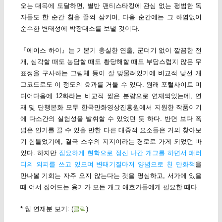
오는 대목에 도달하면, 별반 팬티스타킹에 관심 없는 평범한 독
자들도 한 순간 침을 꿀꺽 삼키며, 다음 순간에는 그 하염없이
순수한 변태성에 박장대소를 보낼 것이다.
『에이스 하이』는 기본기 충실한 연출, 군더기 없이 깔끔한 전
개, 심각할 때도 농담할 때도 황당해할 때도 부담스럽지 않은 무
표정을 구사하는 그림체 등이 잘 맞물려있기에 비교적 낯선 개
그코드로도 이 정도의 효과를 거둘 수 있다. 원래 포털사이트 미
디어다음에 12화라는 비교적 짧은 분량으로 연재되었는데, 연
재 및 단행본화 모두 한국만화영상진흥원에서 지원한 작품이기
에 다소간의 실험성을 발휘할 수 있었던 듯 하다. 반면 보다 폭
넓은 인기를 끌 수 있을 만한 다른 대중적 요소들은 거의 찾아보
기 힘들었기에, 결국 소수의 지지이라는 경로로 가게 되었던 바
있다. 하지만
집요하게 현학으로 정신 나간 개그를 하면서 패러
디의 외피를 쓰고 있으며 변태기질마저 양념으로 친 만화책
을
만나볼 기회는 자주 오지 않는다는 것을 명심하고, 서가에 있을
때 어서 집어드는 용기가 모든 개그 애호가들에게 필요한 때다.
* 웹 연재분 보기: (
클릭
)