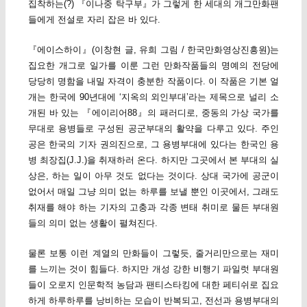
집착하는(?) 『이나중 탁구부』가 그렇게 한 세대의 개그만화팬
들에게 전설로 자리 잡은 바 있다.
『에이스하이』(이창현 글, 유희 그림 / 한국만화영상진흥원)는
집요한 개그로 일가를 이룬 그런 만화작품들의 명예의 전당에
당당히 명함을 내밀 자격이 충분한 작품이다. 이 작품은 기본 얼
개는 한국에 90년대에 ‘지옥의 외인부대’라는 제목으로 널리 소
개된 바 있는 『에이리어88』의 패러디로, 중동의 가상 국가를
무대로 용병들로 구성된 공군부대의 활약을 다루고 있다. 주인
공은 한국의 기자 권의진으로, 그 용병부대에 있다는 한국인 용
병 최장집(J.J.)을 취재하러 온다. 하지만 그곳에서 본 부대의 실
상은, 하는 일이 아무 것도 없다는 것이다. 상대 국가에 공군이
없어서 매일 그냥 의미 없는 하루를 보낼 뿐인 이곳에서, 그래도
취재를 해야 하는 기자의 고충과 각종 변태 취미로 물든 부대원
들의 의미 없는 생활이 펼쳐진다.
물론 보통 이런 계열의 만화들이 그렇듯, 줄거리만으로는 재미
를 느끼는 것이 힘들다. 하지만 개성 강한 비행기 파일럿 부대원
들이 오로지 인문학적 농담과 팬티스타킹에 대한 페티쉬로 집요
하게 하루하루를 낭비하는 모습이 반복되고, 전선과 용병부대의