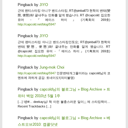
Pingback by
JIYO
근데 팬티스타킹 아니구 밴드스타킹; RT@pinball73 현학의 변태(變
態, 便態)화! 끝내주는 만화를 알게 됐습니다. RT @capcold: 집요한
유머 -『에이스 하이』(기획회의 269호)
http://capcold.net/blog/5947
Pingback by
JIYO
근데 팬티스타킹 아니고 밴드스타킹인듯요; RT@pinball73 현학의
변태(變態, 便態)화! 끝내주는 만화를 알게 됐습니다. RT
@capcold: 집요한 유머 -『에이스 하이』(기획회의 269호)
http://capcold.net/blog/5947
Pingback by
Jung-mok Choi
http://capcold.net/blog/5947
인문변태개그물이라는 capcold님의 코
멘트에 격하게 공감. 토네이도!(의미불명)
Pingback by
capcold님의 블로그님 » Blog Archive » 트
위터 백업 2010년 5월 1주
[…] !@#… deekay님/ 헉 이런 불충스러운 일이;;; 제 스타킹력이…
Recent Trackbacks […]
Pingback by
capcold님의 블로그님 » Blog Archive » 베
스트오브2010: 캡콜닷넷