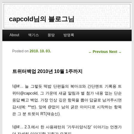
capcold님의 블로그님
Main menu
About
엑기스
몽땅
방명록
Skip to primary content
Skip to secondary content
Posted on
2010. 10. 03.
Post navigation
←
Previous
Next
→
트위터백업 2010년 10월 1주까지
!@#… 늘 그렇듯 떡밥 단편들의 북마크와 간단멘트 기록용 트
위터@capcold, 그 가운데 새글 알림과 별 첨가 내용 없는 단순
응답 빼고 백업. 가장 인상 깊은 항목을 뽑아 답글로 남겨주시면
감사(예: **번). 앞에 @없이 남의 굵은 아이디로 시작하는 항목
은 그 분 트윗의 RT(재송신).
!@#… 2.3.에서 한 사용패턴의 ‘가두리양식장’ 이야기는 언젠가
더 자세히 이야기할 기회가 오겠지.