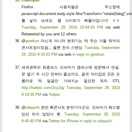
channyun
Firefox 사용자들은 주소창에
javascript:document.body.style.MozTransform=”rotate(5deg)”;voi
를 넣어 보세요. 웹 사이트가 삐뚤어집니다! ㅎㅎ
Tuesday, September 28, 2010 10:04:43 PM
via web
Retweeted by you and 12 others
@
gorekun
아닌게 아니라 분위기는 딱 무슨 거물 락커의
콘서트장이었음;;; 물론 전석 스탠딩.
Tuesday, September
28, 2010 9:33:03 PM
via web
in reply to gorekun
세계권력의 최종보스 오바마가 캠퍼스에 방문해서 연설.
문 열기 두 시간 전부터 줄섰어도, 결국 자리잡은 곳은 프
롬터로 딱 얼굴만 가려지는 절묘한 위치 OTL
http://twitpic.com/2sy2qy
Tuesday, September 28, 2010
9:19:30 PM
via
Twitpic
@
sibauchi
완전 롹콘서트 분위기더군요. 오바마가 헤드뱅
잉만 하지 않았다 뿐.
Tuesday, September 28, 2010
8:40:40 PM
via
Twitter for iPhone
in reply to sibauchi