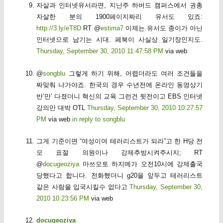
자살과 인터넷유서라면, 지난주 하버드 캠퍼스에서 권총
자살한 분의 1900페이지짜리 유서도 있죠:
http://3.ly/eT8D
RT @
estima7
이제는 유서도 종이가 아닌
인터넷으로 남기는 시대. 페북이 사실상 일기장인지도.
Thursday, September 30, 2010 11:47:58 PM
via web
@
songblu
그렇게 하기 위해, 어렵더라도 여러 조건들을
짜맞춰 나가야죠. 한국의 경우 수년전에 온라인 동영상기
반’만’ 다졌더니 혁신의 교육 그런건 뒷전이고 EBS 인터넷
강의만 대박 OTL
Thursday, September 30, 2010 10:27:57
PM
via web
in reply to songblu
그게 기준이면 “여성이여 테러리스트가 되라”고 한 H당 전
모 표절 의원이나 강제추방시켜주시지; RT
@
docugeoziya
마쓰모토 하지메가 오전10시에 강제출국
당했다고 합니다. 전화했더니 g20을 앞두고 테러리스트
같은 사람을 입국시킬수 없다고
Thursday, September 30,
2010 10:23:56 PM
via web
docugeoziya