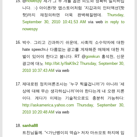
@
nowespy
제가 그 두 개를 꼽은 의도와 정확히 일치하십
니다. :-) 아이폰/팟 앱스토어처럼 ‘지갑과의 인터액션'(핫
핫)까지 재정의하면 더욱 완벽해질텐데.
Thursday,
September 30, 2010 10:41:53 AM
via web
in reply to
nowespy
박수. 그리고 간과하기 쉬운데, 사회적 소수약자에 대한
hate speech나 다름없는 광고를 게재해준 매체에 대한 처
벌이 있어야 한다고 봅니다. RT @
gorekun
홍석천, 신문
광고에 대노
http://bit.ly/9aK9x2
Thursday, September 30,
2010 10:37:43 AM
via web
제대로된 정치여론조사는 ‘누구 찍을겁니까’가 아니라 ‘세
상에 대해 무슨 생각하십니까’여야 한다는게 내 오랜 지론
이다. 게다가 이제는 기술적으로도 충분히 가능하다:
http://askamerica.yahoo.com
Thursday, September 30,
2010 10:20:48 AM
via web
sanha88
트친님들께. “<가난뱅이의 역습> 저자 마쓰모토 하지메 입