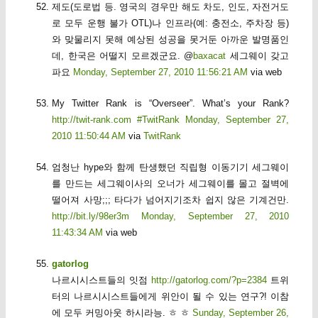
제도(도로법 등. 영국의 경우만 해도 차도, 인도, 자전거도
로 모두 운행 불가 OTL)나 인프라(예: 충전소, 주차장 등)
와 맞물리지 못해 예상된 성공을 못거둔 아까운 발명품인
데, 한국은 어떨지 모르겠군요. @
baxacat
세그웨이 갖고
파요
Monday, September 27, 2010 11:56:21 AM
via web
My Twitter Rank is “Overseer”. What’s your Rank?
http://twit-rank.com
#TwitRank
Monday, September 27,
2010 11:50:44 AM
via
TwitRank
엄청난 hype와 함께 탄생했던 직립형 이동기기 세그웨이
를 만드는 세그웨이사의 오너가 세그웨이를 몰고 절벽에
떨어져 사망;;; 타다가 넘어지기조차 쉽지 않은 기계건만.
http://bit.ly/98er3m
Monday, September 27, 2010
11:43:34 AM
via web
gatorlog
나르시시스트들의 잇점
http://gatorlog.com/?p=2384
트위
터의 나르시시스트들에게 위안이 될 수 있는 연구?! 이참
에 모두 커밍아웃 하시라능. ㅎ ㅎ
Sunday, September 26,