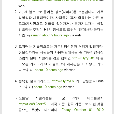
the-internet-as-a-fundamental-right
about 4 hours ago
via
web
아, 제 블로그로 들어온 경로(리퍼러)를 보는겁니다. 가두
리양식장 사용패턴이란, 사람들이 각자 활동하는 다른 블
로그/게시판으로 링크를 업어가거나 퍼가기보다는, 이걸
읽으라는 추천이 RT의 형식으로 트위터 ‘안’에서만 돈다는
거죠. @
esnahn
about 9 hours ago
via web
트위터는 기술적으로는 가두리양식장과 거리가 멀겠지만,
정보전파라는 사람들의 사용패턴에서는 좀 가두리양식장
스럽게 된다. 저널리즘 경고 캠페인
http://3.ly/yG8c
에 들
어오는 리퍼러가 여타 블로그와 게시판은 거의 없고 거의
다 트위터.
about 10 hours ago
via web
행복한 울트라리스크
http://3.ly/cyDk
가…감동했다! (via
조프위키)
about 10 hours ago
via web
오늘날 저널리즘을 바꾼 7가지 테크놀로지
http://t.co/z2oczrS
…미국 기준. 한국 기준으로 이런 것을
꼽으면 무엇이 나오려나.
Friday, October 01, 2010