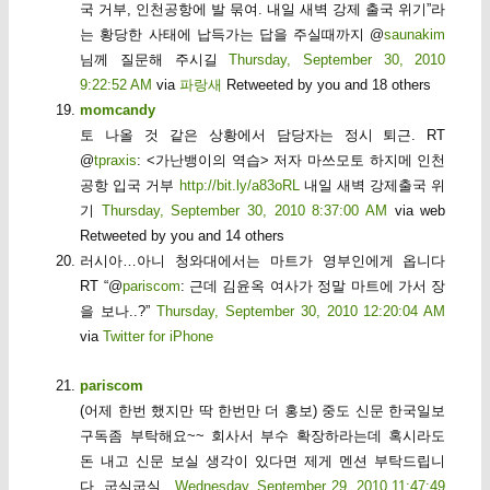
국 거부, 인천공항에 발 묶여. 내일 새벽 강제 출국 위기”라
는 황당한 사태에 납득가는 답을 주실때까지 @
saunakim
님께 질문해 주시길
Thursday, September 30, 2010
9:22:52 AM
via
파랑새
Retweeted by you and 18 others
momcandy
토 나올 것 같은 상황에서 담당자는 정시 퇴근. RT
@
tpraxis
: <가난뱅이의 역습> 저자 마쓰모토 하지메 인천
공항 입국 거부
http://bit.ly/a83oRL
내일 새벽 강제출국 위
기
Thursday, September 30, 2010 8:37:00 AM
via web
Retweeted by you and 14 others
러시아…아니 청와대에서는 마트가 영부인에게 옵니다
RT “@
pariscom
: 근데 김윤옥 여사가 정말 마트에 가서 장
을 보나..?”
Thursday, September 30, 2010 12:20:04 AM
via
Twitter for iPhone
pariscom
(어제 한번 했지만 딱 한번만 더 홍보) 중도 신문 한국일보
구독좀 부탁해요~~ 회사서 부수 확장하라는데 혹시라도
돈 내고 신문 보실 생각이 있다면 제게 멘션 부탁드립니
다. 굽실굽실..
Wednesday, September 29, 2010 11:47:49