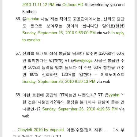
2010 11:11:12 PM
via
Osfoora HD
Retweeted by you and
5 others
@
esnahn
사실 저는 적어도 고용관계에서는, 신뢰도 칭찬
도 돈으로 보여주는 것이라 봅니다만 말이죠(핫핫)
Sunday, September 26, 2010 9:56:00 PM
via web
in reply
to esnahn
신뢰를 보내도 정작 봉급을 남보다 덜주면 120-60인 60%
만 발휘한다는 말(핫핫) RT @
lovelylogs
사람은 봉급만 주
면 30%의 능력을 발휘 남보다 더 주면 60% 칭찬을 해주
면 80% 신뢰하면 120%를 일한다 – 이코노미스트
Sunday, September 26, 2010 9:39:13 PM
via web
이런 트윗에 공감해 RT하는건 나뿐인가? RT @
yyahn
“~
한 것은 나뿐인가?”류의 문장을 볼때마다 닭살이 돋는 건
나뿐인가?
Sunday, September 26, 2010 4:19:56 PM
via
web
—
Copyleft 2010 by capcold
. 이동/수정/영리 자유 — [ <–부
디 이것까지 같이 퍼가시길]