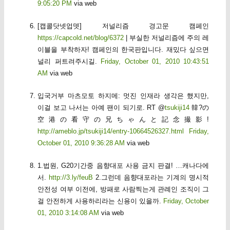
9:05:20 PM
via web
[캡콜닷넷업뎃] 저널리즘 경고문 캠페인
https://capcold.net/blog/6372
| 부실한 저널리즘에 주의 레
이블을 부착하자! 캠페인의 한국판입니다. 재밌다 싶으면
널리 퍼트려주시길.
Friday, October 01, 2010 10:43:51
AM
via web
입국거부 마츠모토 하지메: 멋진 인재라 생각은 했지만,
이걸 보고 나서는 아예 팬이 되기로. RT @
tsukiji14
韓?の
空港の看守の兄ちゃんと記念撮影!
http://ameblo.jp/tsukiji14/entry-10664526327.html
Friday,
October 01, 2010 9:36:28 AM
via web
1.법원, G20기간중 음향대포 사용 금지 판결! …캐나다에
서.
http://3.ly/feuB
2.그런데 음향대포라는 기계의 명시적
안전성 여부 이전에, 방패로 사람찍는게 관례인 조직이 그
걸 안전하게 사용하리라는 신용이 있을까.
Friday, October
01, 2010 3:14:08 AM
via web