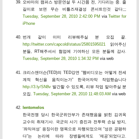
오바마의 캠퍼스 방문연설 두 시간쯤 전, 기다리는 중. 줄
길이로 보면 무슨 비틀즈재결성 콘서트인것 같다;;;
Tuesday, September 28, 2010 2:42:00 PM
via
Twitter for
iPhone
번개 같이 이미 리뷰해주실 분 모집 끝.
http://twitter.com/capcold/status/25801595021
읽어주신
분들, RT해주셔서 협업에 기여하신 모든 분들께 감사.
Tuesday, September 28, 2010 1:34:32 PM
via web
크리스앤더슨(TED)의 TED강연 “웹비디오는 어떻게 전세
계적 혁신을 움직이는가” 한국어자막 작업했습니다
http://3.ly/SN8v
발간할 수 있도록, 리뷰 작업 맡아주실 분
모집.
Tuesday, September 28, 2010 11:48:03 AM
via web
lentomelos
한국전쟁 당시 한국군위안부가 존재했음을 밝힌 김귀옥
교수의 취재기사. 국군의 사기 증진과 전투력 손실 방지,
‘좌익여성’ 응징이란 명목으로 자행되었으며 “성은 공평하
다”는 논리에 따라 장병들에게도 ‘제공’되었다고.