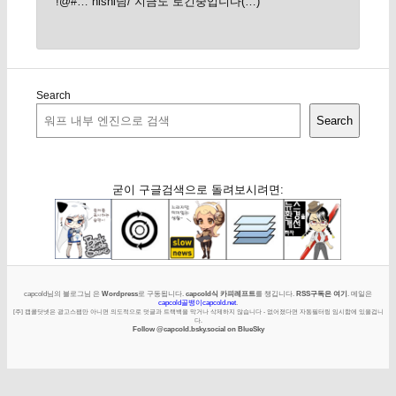
!@#… nishi님/ 지금도 로긴중입니다(…)
Search
Search
굳이 구글검색으로 돌려보시려면:
capcold님의 블로그님 은
Wordpress
로 구동됩니다.
capcold식 카피레프트
를 챙깁니다.
RSS구독은 여기
. 메일은
capcold골뱅이capcold.net
.
[주] 캡콜닷넷은 광고스팸만 아니면 의도적으로 덧글과 트랙백을 막거나 삭제하지 않습니다 - 없어졌다면 자동필터링 임시함에 있을겁니
다.
Follow @capcold.bsky.social on BlueSky