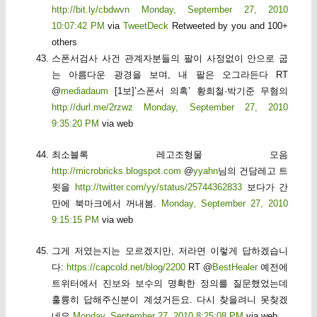
http://bit.ly/cbdwvn
Monday, September 27, 2010
10:07:42 PM
via
TweetDeck
Retweeted by you and 100+
others
스폰서검사 사건 관계자분들의 팔이 사정없이 안으로 굽
는 아름다운 광경을 보며, 내 팔은 오그라든다 RT
@
mediadaum
[1보]’스폰서 의혹’ 황희철·박기준 무혐의
http://durl.me/2rzwz
Monday, September 27, 2010
9:35:20 PM
via web
최소블록 레고조형물 모음
http://microbricks.blogspot.com
@
yyahn
님의 건담레고 트
윗을
http://twitter.com/yy/status/25744362833
보다가 간
만에 북마크에서 꺼내봄.
Monday, September 27, 2010
9:15:15 PM
via web
그게 저였는지는 모르겠지만, 저라면 이렇게 답하겠습니
다:
https://capcold.net/blog/2200
RT @
BestHealer
예전에
트위터에서 진보와 보수의 명확한 정의를 질문했었는데
훌륭히 답해주신분이 계셨거든요. 다시 찾을려니 못찾겠
네요
Monday, September 27, 2010 8:25:08 PM
via web