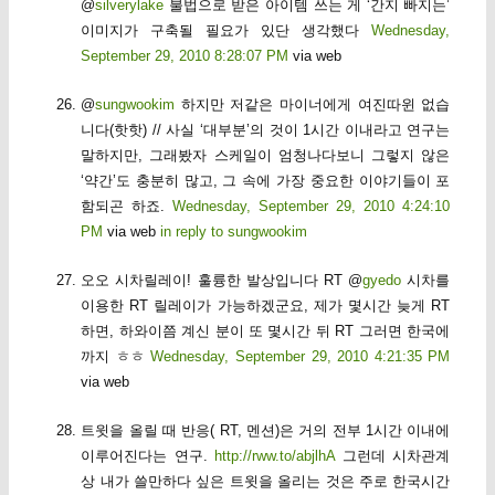
@
silverylake
불법으로 받은 아이템 쓰는 게 ‘간지 빠지는’
이미지가 구축될 필요가 있단 생각했다
Wednesday,
September 29, 2010 8:28:07 PM
via web
@
sungwookim
하지만 저같은 마이너에게 여진따윈 없습
니다(핫핫) // 사실 ‘대부분’의 것이 1시간 이내라고 연구는
말하지만, 그래봤자 스케일이 엄청나다보니 그렇지 않은
‘약간’도 충분히 많고, 그 속에 가장 중요한 이야기들이 포
함되곤 하죠.
Wednesday, September 29, 2010 4:24:10
PM
via web
in reply to sungwookim
오오 시차릴레이! 훌륭한 발상입니다 RT @
gyedo
시차를
이용한 RT 릴레이가 가능하겠군요, 제가 몇시간 늦게 RT
하면, 하와이쯤 계신 분이 또 몇시간 뒤 RT 그러면 한국에
까지 ㅎㅎ
Wednesday, September 29, 2010 4:21:35 PM
via web
트윗을 올릴 때 반응( RT, 멘션)은 거의 전부 1시간 이내에
이루어진다는 연구.
http://rww.to/abjlhA
그런데 시차관계
상 내가 쓸만하다 싶은 트윗을 올리는 것은 주로 한국시간