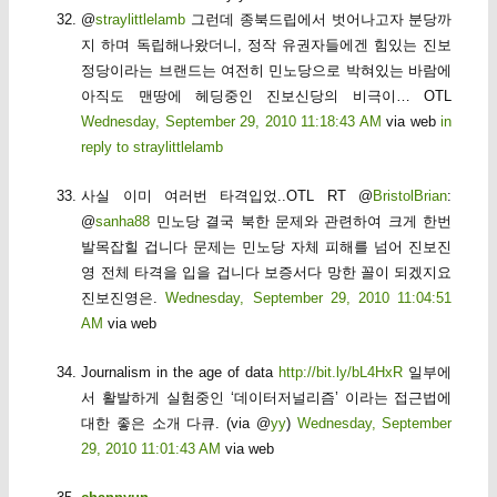
@
straylittlelamb
그런데 종북드립에서 벗어나고자 분당까
지 하며 독립해나왔더니, 정작 유권자들에겐 힘있는 진보
정당이라는 브랜드는 여전히 민노당으로 박혀있는 바람에
아직도 맨땅에 헤딩중인 진보신당의 비극이… OTL
Wednesday, September 29, 2010 11:18:43 AM
via web
in
reply to straylittlelamb
사실 이미 여러번 타격입었..OTL RT @
BristolBrian
:
@
sanha88
민노당 결국 북한 문제와 관련하여 크게 한번
발목잡힐 겁니다 문제는 민노당 자체 피해를 넘어 진보진
영 전체 타격을 입을 겁니다 보증서다 망한 꼴이 되겠지요
진보진영은.
Wednesday, September 29, 2010 11:04:51
AM
via web
Journalism in the age of data
http://bit.ly/bL4HxR
일부에
서 활발하게 실험중인 ‘데이터저널리즘’ 이라는 접근법에
대한 좋은 소개 다큐. (via @
yy
)
Wednesday, September
29, 2010 11:01:43 AM
via web