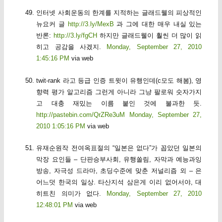
인터넷 사회운동의 한계를 지적하는 글래드웰의 피상적인
뉴요커 글
http://3.ly/MexB
과 그에 대한 매우 내실 있는
반론:
http://3.ly/fgCH
하지만 글래드웰이 훨씬 더 많이 읽
히고 공감을 사겠지.
Monday, September 27, 2010
1:45:16 PM
via web
twit-rank 라고 등급 인증 트윗이 유행인데(c모도 해봄), 영
향력 평가 알고리즘 그런게 아니라 그냥 팔로워 숫자가지
고 대충 재밌는 이름 붙인 것에 불과한 듯.
http://pastebin.com/QrZRe3uM
Monday, September 27,
2010 1:05:16 PM
via web
유재순원작 전여옥표절의 “일본은 없다”가 꼽았던 일본의
막장 요인들 – 단판승부사회, 유행쏠림, 자막과 예능과잉
방송, 자극성 드라마, 초딩수준에 맞춘 저널리즘 외 – 은
어느덧 한국의 일상. 타산지석 삼은게 이리 없어서야, 대
히트친 의미가 없다.
Monday, September 27, 2010
12:48:01 PM
via web