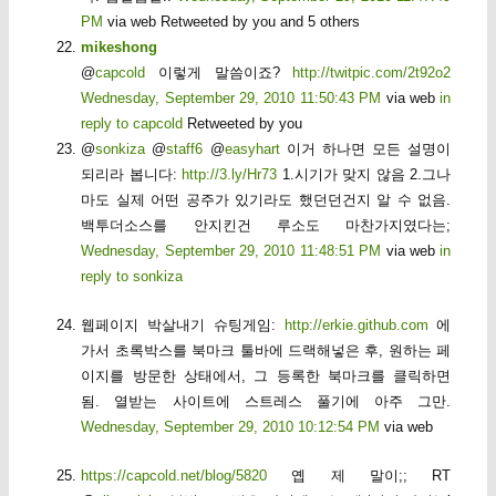
PM
via web Retweeted by you and 5 others
mikeshong
@
capcold
이렇게 말씀이죠?
http://twitpic.com/2t92o2
Wednesday, September 29, 2010 11:50:43 PM
via web
in
reply to capcold
Retweeted by you
@
sonkiza
@
staff6
@
easyhart
이거 하나면 모든 설명이
되리라 봅니다:
http://3.ly/Hr73
1.시기가 맞지 않음 2.그나
마도 실제 어떤 공주가 있기라도 했던던건지 알 수 없음.
백투더소스를 안지킨건 루소도 마찬가지였다는;
Wednesday, September 29, 2010 11:48:51 PM
via web
in
reply to sonkiza
웹페이지 박살내기 슈팅게임:
http://erkie.github.com
에
가서 초록박스를 북마크 툴바에 드랙해넣은 후, 원하는 페
이지를 방문한 상태에서, 그 등록한 북마크를 클릭하면
됨. 열받는 사이트에 스트레스 풀기에 아주 그만.
Wednesday, September 29, 2010 10:12:54 PM
via web
https://capcold.net/blog/5820
옙 제 말이;; RT