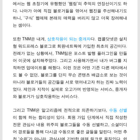
에서는 웹 초창기에 유행했던 ‘웹링’의 추억의 연장선이기도 하
다. 나아가 아예 직접 블로거들을 엮어서 웹진을 주선해내기도
하니, ‘구식’ 웹매체 본래의 매력을 버리지 않고 더욱 장려해내
는 셈이다.
또한 TNM은 내게,
상호작용이 되는 중개자
다. 캡콜닷넷은 설치
형 워드프레스 블로그로 회원네트웍에 가입한 최초의 공간이다.
전례가 없는 상황에서, TNM팀은 포스트 발행 플러그인을 만들
어 이곳에 설치해주었다. 그리고 사용해가면서 내가 버그를 지
적하면 업데이트를 해줬다. 이런 것은 어떤 기존 다른 메타에서
도 볼 수 없던, 블로그를 단지 무슨 콘텐츠 배급소로 보는 것이
아니라 블로거들의 공간들을 서로 엮어내고자 하는 진짜 노력이
었다. 제안과 지적이 실제로 오고가며 반영되는 서비스, 중개자
와 블로거가 상호작용하는 서비스다.
그리고 TNM은 알고리즘에 전적으로 의존하기보다,
수동 선별
이 함께 하는 합리성이 있다. 회원 가입 단계에서 직접 작성한
전문 관심사 내용 위주의 블로그들을 수동 선별하고, 소셜미디
어 경로들을 통해 다시금 수동으로 좋은 글들을 알린다. 어떤 추
천 ‘순위’가 아니라, 관심사에 기반한 매체 링크로 움직인다. 쉽