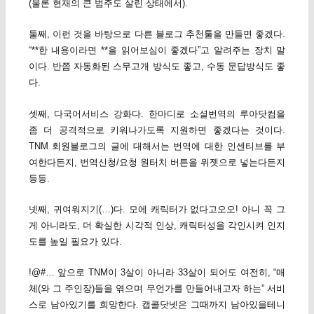
(물론 현재의 큰 범주도 살린 상태에서).
둘째, 이런 것을 바탕으로 다른 블로그 추천툴을 만들면 좋겠다.
“**한 내용이라면 **을 읽어보심이 좋겠다”고 알려주는 장치 말
이다. 반쯤 자동화된 스무고개 방식도 좋고, 수동 문답방식도 좋
다.
셋째, 다국어서비스 강화다. 한마디로 소셜번역의 루아닷컴을
좀 더 공격적으로 키워나가도록 지원하면 좋겠다는 것이다.
TNM 회원블로그의 글에 대해서는 번역에 대한 인센티브를 부
여한다든지, 번역신청/요청 원터치 버튼을 위젯으로 넣는다든지
등등.
넷째, 귀여워지기(…)다. 모에 캐릭터가 없다고오오! 아니 꼭 그
게 아니라도, 더 확실한 시각적 인상, 캐릭터성을 각인시켜 인지
도를 높일 필요가 있다.
!@#… 앞으로 TNM이 3살이 아니라 33살이 되어도 여전히, “매
체(와 그 주인장)들을 엮으며 무언가를 만들어내고자 하는” 서비
스로 남아있기를 희망한다. 캡콜닷넷은 그때까지 남아있을테니