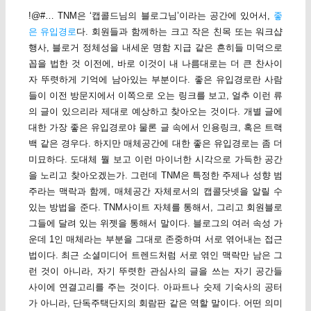
!@#… TNM은 ‘캡콜드님의 블로그님’이라는 공간에 있어서,
좋
은 유입경로
다. 회원들과 함께하는 크고 작은 친목 또는 워크샵
행사, 블로거 정체성을 내세운 명함 지급 같은 흔히들 미덕으로
꼽을 법한 것 이전에, 바로 이것이 내 나름대로는 더 큰 찬사이
자 뚜렷하게 기억에 남아있는 부분이다. 좋은 유입경로란 사람
들이 이전 방문지에서 이쪽으로 오는 링크를 보고, 얼추 이런 류
의 글이 있으리라 제대로 예상하고 찾아오는 것이다. 개별 글에
대한 가장 좋은 유입경로야 물론 글 속에서 인용링크, 혹은 트랙
백 같은 경우다. 하지만 매체공간에 대한 좋은 유입경로는 좀 더
미묘하다. 도대체 뭘 보고 이런 마이너한 시각으로 가득한 공간
을 노리고 찾아오겠는가. 그런데 TNM은 특정한 주제나 성향 범
주라는 맥락과 함께, 매체공간 자체로서의 캡콜닷넷을 알릴 수
있는 방법을 준다. TNM사이트 자체를 통해서, 그리고 회원블로
그들에 달려 있는 위젯을 통해서 말이다. 블로그의 여러 속성 가
운데 1인 매체라는 부분을 그대로 존중하며 서로 엮어내는 접근
법이다. 최근 소셜미디어 트렌드처럼 서로 엮인 맥락만 남은 그
런 것이 아니라, 자기 뚜렷한 관심사의 글을 쓰는 자기 공간들
사이에 연결고리를 주는 것이다. 아파트나 숫제 기숙사의 공터
가 아니라, 단독주택단지의 회람판 같은 역할 말이다. 어떤 의미