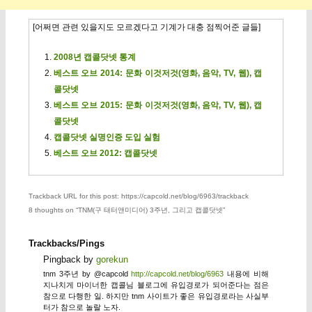
[어쩌면 관련 있을지도 모르겠다고 기계가 대충 점찍어준 글들]
2008년 캡콜닷넷 통계
베스트 오브 2014: 문화 이것저것(영화, 음악, TV, 웹), 캡
콜닷넷
베스트 오브 2015: 문화 이것저것(영화, 음악, TV, 웹), 캡
콜닷넷
캡콜닷넷 실명인증 도입 실험
베스트 오브 2012: 캡콜닷넷
Trackback URL for this post: https://capcold.net/blog/6963/trackback
8 thoughts on “
TNM(구 태터앤미디어) 3주년, 그리고 캡콜닷넷
”
Trackbacks/Pings
Pingback by
gorekun
tnm 3주년 by @capcold
http://capcold.net/blog/6963
내용에 비해
지나치게 마이너한 캡콜님 블로그에 유입경로가 되어준다는 점은
참으로 다행한 일. 하지만 tnm 사이트가 좋은 유입경로라는 사실부
터가 참으로 놀랄 노자.