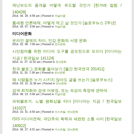
재난보도의 품격을 어떻게 유도할 것인가 [한겨레 칼럼 /
140428]
2014. 04. 29. 4:59 am | Posted in
저널리즘
틈새형 언론매체, 어떻게 먹고 살 것인가 [슬로우뉴스 2주년]
2014. 04. 07. 3:06 am | Posted in
저널리즘
미디어문화
온라인 결제의 차이, 인감 문화와 서명 문화
2014. 02. 08. 7:09 am | Posted in
전뇌문화
시민참여를 위한 미디어 도구를 공모전으로 모으다 [미디어는
지금 / 한국일보 141124]
2014. 11. 27. 11:52 am | Posted in
전뇌문화
한국 블로그 문화를 돌아보기 [월간 한국연극 201411]
2014. 11. 20. 7:39 am | Posted in
전뇌문화
왜 사람들은 누가 시키지 않아도 글을 쓰는가 [슬로우뉴스]
2014. 03. 10. 11:38 am | Posted in
전뇌문화
검색 최적화와 검색 어뷰징, 또는 속성의 측정에 관하여
2014. 08. 23. 5:09 am | Posted in
저널리즘
파워블로거, 노벨 평화상을 타다 [미디어는 지금 / 한국일보
141027]
2014. 10. 31. 4:50 am | Posted in
아스트랄
,
전뇌문화
ISIS 미디어전략, 극단주의 폭력과 세련된 소통 사이 [한국일보
140922]
2014. 09. 27. 4:51 am | Posted in
아스트랄
,
전뇌문화