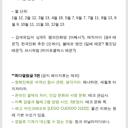
– 월 단위:
1월 12, 2월 12, 3월 13, 4월 18, 5월 7, 6월 7, 7월 11, 8월 13, 9
월 9, 10월 11, 11월 10, 12월 13.
– 검색유입어 상위5: 팸의만화방 (어째서?), 매직아이 (응4 때
문?), 한국만화 추천 (오케이), 볼테르 명언 (일베 때문? 통진당
때문?), 퍼시픽림 (히어로클릭스 때문?).
**최다열람글 5편
(공지 페이지류는 제외)
–
청해진해운 여객선 참사 관련, 생각거리
: 왜냐하면, 세월호 터
지자마자.
–
온라인 결제의 차이, 인감 문화와 서명 문화
: 테크 관심사.
–
카톡 검열과 텔레그램 망명 사안, 3분정리
: 테크 문화 쪽.
–
레고 마인크래프트 [LEGO CUUSOO 21102]
: 물건 리뷰는 원
래 기본 수요가 있음.
–
정말로 기계가 대신할 수 없는 것들
: 링크 퍼날라지다보니.