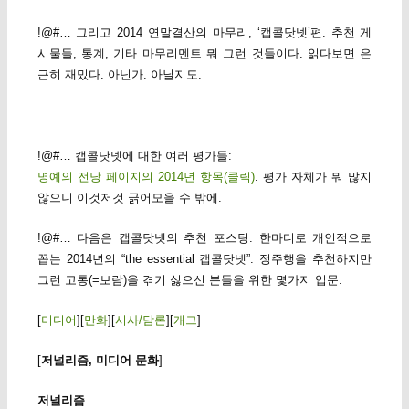
!@#… 그리고 2014 연말결산의 마무리, ‘캡콜닷넷’편. 추천 게
시물들, 통계, 기타 마무리멘트 뭐 그런 것들이다. 읽다보면 은
근히 재밌다. 아닌가. 아닐지도.
!@#… 캡콜닷넷에 대한 여러 평가들:
명예의 전당 페이지의 2014년 항목(클릭)
. 평가 자체가 뭐 많지
않으니 이것저것 긁어모을 수 밖에.
!@#… 다음은 캡콜닷넷의 추천 포스팅. 한마디로 개인적으로
꼽는 2014년의 “the essential 캡콜닷넷”. 정주행을 추천하지만
그런 고통(=보람)을 겪기 싫으신 분들을 위한 몇가지 입문.
[
미디어
][
만화
][
시사/담론
][
개그
]
[
저널리즘, 미디어 문화
]
저널리즘