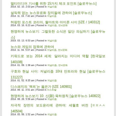
멀티미디어 기사를 위한 15가지 체크 포인트 [슬로우뉴스]
2014. 02. 10. 2:03 pm | Posted in
저널리즘
설득력 없는 뉴스유료화 장치들에 관하여 [슬로우뉴스]
2014. 11. 19. 7:42 am | Posted in
저널리즘
허핑턴 포스트 코리아, 월마트와 아이폰 사이 [IZE / 140312]
2014. 03. 16. 6:23 am | Posted in
저널리즘
,
전뇌문화
현명하게 뉴스보기: 그럴듯한 소식은 일단 의심하기 [슬로우뉴
스]
2014. 03. 13. 6:53 am | Posted in
저널리즘
뉴스와 게임의 접목에 관하여
2014. 11. 04. 5:07 am | Posted in
저널리즘
,
전뇌문화
키워드로 보는 2014 세계: 달라지는 미디어 역할 [한국일보
140108]
2014. 01. 09. 1:38 am | Posted in
저널리즘
,
전뇌문화
구호와 현실 사이: 저널리즘 10대 만트라와 현실 [슬로우뉴스
131227]
2014. 01. 02. 8:35 am | Posted in
저널리즘
디스패치의 ‘팩트’는 옳은가 [IZE 140901]
2014. 09. 11. 3:51 am | Posted in
아스트랄
현명하게 뉴스보기 10: 신(新) 육하원칙 [슬로우뉴스 140822]
2014. 08. 28. 5:56 am | Posted in
저널리즘
자극적 장면의 보도윤리에 관하여: 세월호 버전 [ㅍㅍㅅㅅ
140504]
2014. 05. 06. 1:52 am | Posted in
저널리즘