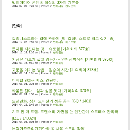
멀티미디어 콘텐츠 작성의 3가지 기본룰
2014. 07. 09. 3:49 am | Posted in
만화세설
,
전뇌문화
[
만화
]
칼럼니스트라는 일에 관하여 [책 ‘칼럼니스트로 먹고 살기’ 중]
2014. 12. 07. 8:55 am | Posted in
만화세설
,
아스트랄
문자를 지킨다는 것 – 슈토헬 [기획회의 377호]
2014. 10. 18. 2:10 am | Posted in
만화품평
지금은 다르게 살고 있는가 – 인천상륙작전 [기획회의 375호]
2014. 09. 16. 5:41 am | Posted in
만화품평
고문을 이기는 방법 – 짐승의 시간 [기획회의 373호]
2014. 08. 14. 6:01 am | Posted in
만화품평
디지털 만화서비스, 간단히.
2014. 08. 04. 9:36 am | Posted in
만화품평
싸움은 길다 – 섬과 섬을 잇다 [기획회의 370호]
2014. 06. 24. 3:50 am | Posted in
만화품평
도전만화, 상시 오디션의 성공 공식 [GQ / 1401]
2014. 04. 15. 2:49 am | Posted in
만화세설
치즈 인 더 트랩: 로맨스의 가면을 쓴 인간관계 스트레스 잔혹극
[IZE / 140324]
2014. 04. 03. 7:05 am | Posted in
만화품평
본격민주주의단편만화 [미사용 스토리 작업]