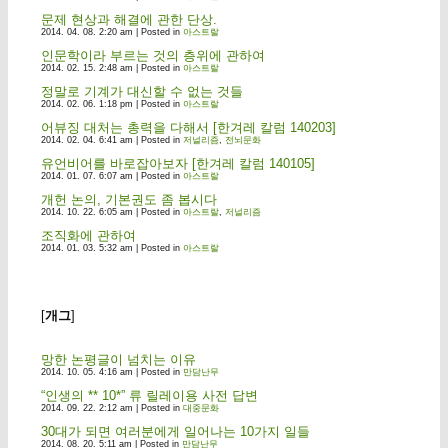
문제 현상과 해결에 관한 단상.
2014. 04. 08. 2:20 am | Posted in
아스트랄
인문학이라 부르는 것의 층위에 관하여
2014. 02. 15. 2:48 am | Posted in
아스트랄
정말로 기계가 대신할 수 없는 것들
2014. 02. 06. 1:18 pm | Posted in
아스트랄
어뷰징 대처는 총력을 다해서 [한겨레 칼럼 140203]
2014. 02. 04. 6:41 am | Posted in
저널리즘
,
전뇌문화
유언비어를 바로잡아보자 [한겨레 칼럼 140105]
2014. 01. 07. 6:07 am | Posted in
아스트랄
개헌 논의, 기본권도 좀 봅시다
2014. 10. 22. 6:05 am | Posted in
아스트랄
,
저널리즘
조직화에 관하여
2014. 01. 03. 5:32 am | Posted in
아스트랄
[
개그
]
망한 논평글이 넘치는 이유
2014. 10. 05. 4:16 am | Posted in
만담난무
“인생의 ** 10*” 류 릴레이용 사전 답변
2014. 09. 22. 2:12 am | Posted in
대중문화
30대가 되면 여러분에게 일어나는 10가지 일들
2014. 08. 20. 5:11 am | Posted in
만담난무