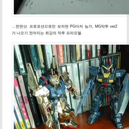
…전면샷. 프로포션으로만 보자면 PG마저 능가, MG막투 ver2
가 나오기 전까지는 최강의 막투 프라모델.