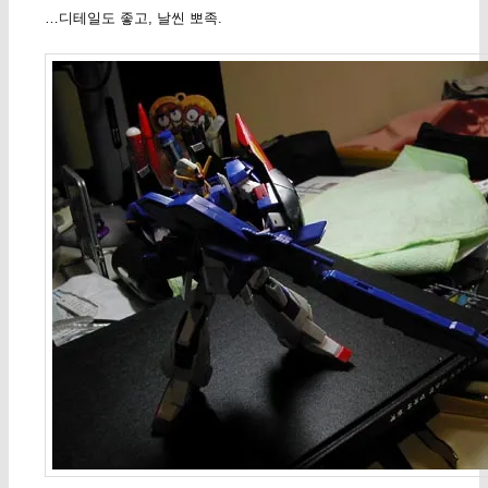
…디테일도 좋고, 날씬 뽀족.