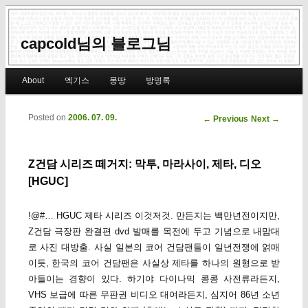
capcold님의 블로그님
Main menu
About
엑기스
몽땅
방명록
Skip to primary content
Skip to secondary content
Posted on
2006. 07. 09.
Post navigation
←
Previous
Next
→
Z건담 시리즈 떼거지: 막투, 마라사이, 제타, 디오
[HGUC]
!@#… HGUC 제타 시리즈 이것저것. 만든지는 백만년전이지만,
Z건담 극장판 완결편 dvd 발매를 목전에 두고 기념으로 내맘대
로 사진 대방출. 사실 일본의 코어 건담팬들이 일년전쟁에 얽매
이듯, 한국의 코어 건담팬은 사실상 제타를 하나의 원형으로 받
아들이는 경향이 있다. 하기야 다이나믹 콩콩 사전류라든지,
VHS 보급에 따른 무판권 비디오 대여라든지, 심지어 86년 소년