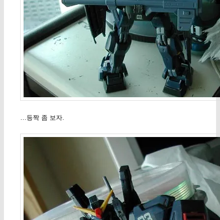
…등짝 좀 보자.