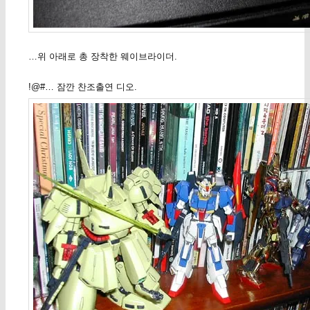
…위 아래로 총 장착한 웨이브라이더.
!@#… 잠깐 찬조출연 디오.