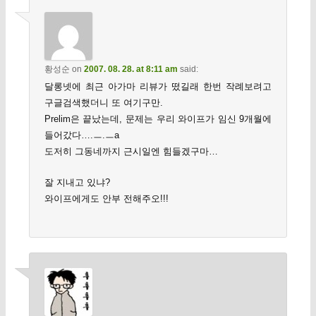
황성순
on
2007. 08. 28. at 8:11 am
said:
달롱넷에 최근 아가마 리뷰가 떴길래 한번 작례보려고
구글검색했더니 또 여기구만.
Prelim은 끝났는데, 문제는 우리 와이프가 임신 9개월에
들어갔다….ㅡ.ㅡa
도저히 그동네까지 근시일엔 힘들겠구마…
잘 지내고 있냐?
와이프에게도 안부 전해주오!!!