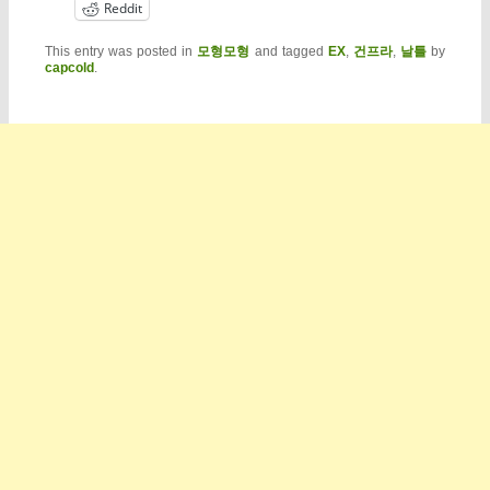
Reddit
This entry was posted in
모형모형
and tagged
EX
,
건프라
,
날틀
by
capcold
.