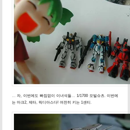
… 자, 이번에도 빠짐없이 이녀석들… 1/1700 모빌슈츠. 이번에
는 마크2, 제타, 릭디아스다! 여전히 키는 1센티.