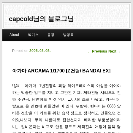
capcold님의 블로그님
Main menu
About
엑기스
몽땅
방명록
Skip to primary content
Skip to secondary content
Posted on
2005. 03. 05.
Post navigation
←
Previous
Next
→
아가마 ARGAMA 1/1700 [Z건담/ BANDAI EX]
!@#… 아가마. 1년전쟁의 괴함 화이트베이스의 아성을 이어야
하는 막중한 임무를 지니고 고안된 기체. 제타건담 시리즈의 진
짜 주인공. 당연히도 이것 역시 EX 시리즈로 나왔고, 의무감의
발로로 올 연초에 만들었던 바 있다. 뭐랄까, 반다이는 0083 알
비온 전함을 이 키트를 위한 습작 정도로 생각하고 만들었던 것
이었나보다. 무려 나름대로 접합선까지 배려한 부품분할이라
니;;; 알비온과는 비교도 안될 정도로 제작진의 애정이 듬뿍 담