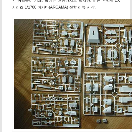
긴 귀염둥이 기체. 크기는 매한가지로 작지만. 여튼, 반다이EX
시리즈 1/1700 아가마(ARGAMA) 전함 리뷰 시작.