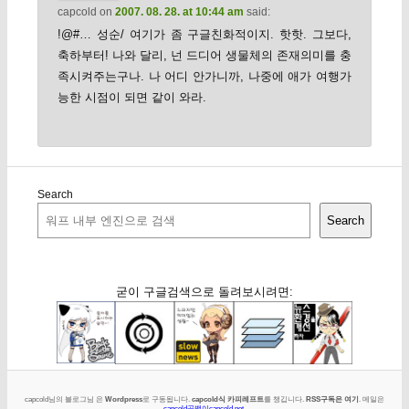
capcold
on
2007. 08. 28. at 10:44 am
said:
!@#… 성순/ 여기가 좀 구글친화적이지. 핫핫. 그보다,
축하부터! 나와 달리, 넌 드디어 생물체의 존재의미를 충
족시켜주는구나. 나 어디 안가니까, 나중에 애가 여행가
능한 시점이 되면 같이 와라.
Search
Search
굳이 구글검색으로 돌려보시려면:
capcold님의 블로그님 은
Wordpress
로 구동됩니다.
capcold식 카피레프트
를 챙깁니다.
RSS구독은 여기
. 메일은
capcold골뱅이capcold.net
.