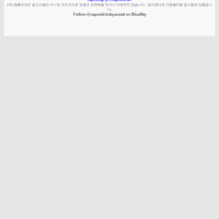
[주] 캡콜닷넷은 광고스팸만 아니면 의도적으로 덧글과 트랙백을 막거나 삭제하지 않습니다 - 없어졌다면 자동필터링 임시함에 있을겁니
다.
Follow @capcold.bsky.social on BlueSky