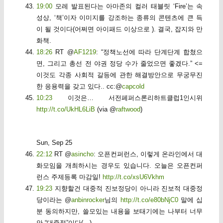
19:00
모레 발표된다는 아마존의 컬러 태블릿 ‘Fire’는 속
성상, ‘책’이자 이미지를 강조하는 종류의 콘텐츠에 큰 득
이 될 것이다(어쩌면 아이패드 이상으로 ). 결국, 잡지와 만
화책.
18:26
RT @
AF1219
: “정책노선에 따라 단계단계 합쳤으
면, 그리고 총선 전 야권 정당 수가 줄었으면 좋겠다.” <=
이것도 각종 사회적 갈등에 관한 해결방안으로 무궁무진
한 응용력을 갖고 있다.. cc:@
capcold
10:23
이것은… 서전페퍼스론리하트클럽1인시위
http://t.co/UkHL6LiB
(via @
raftwood
)
Sun, Sep 25
22:12
RT @
asincho
: 오픈컨퍼런스, 이렇게 온라인에서 대
화모임을 개최하시는 경우도 있습니다. 오늘은 오픈컨퍼
런스 주제등록 마감일!
http://t.co/xsU6Vkhm
19:23
지향할건 대중적 진보정당이 아니라 진보적 대중정
당이라는 @
anbinrocker
님의
http://t.co/e80bNjC0
말에 십
분 동의하지만, 쓸모있는 내용을 보태기에는 나부터 너무
안 “대중적”이다(…)