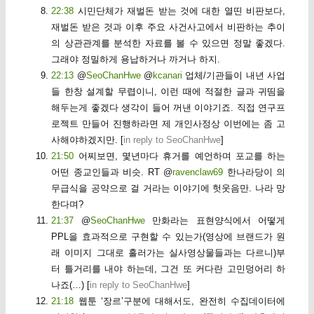
22:38
시민단체가 재벌돈 받는 것에 대한 열띤 비판보다,
재벌돈 받은 것과 이후 주요 사건사고에서 비판하는 추이
의 상관관계를 분석한 자료를 볼 수 있으면 정말 좋겠다.
그래야 정밀하게 용납하거나 까거나 하지.
22:13
@
SeoChanHwe
@
kcanari
업체/기관들이 내년 사업
들 한창 설계할 무렵이니, 이런 때에 적절한 글과 귀띰을
해두는게 좋겠다 생각이 들어 꺼낸 이야기죠. 직접 연구프
로젝트 만들어 진행하라면 제 개인사정상 이번에는 좀 고
사해야하겠지만.
[
in reply to SeoChanHwe
]
21:50
어찌보면, 몇년마다 휴거를 예언하며 포교를 하는
어떤 종교인들과 비슷. RT @
ravenclaw69
한나라당이 의
무급식을 공약으로 걸 거라는 이야기에 헛웃음만. 나라 망
한다며?
21:37
@
SeoChanHwe
만화라는 표현양식에서 어떻게
PPL을 효과적으로 구현할 수 있는가(영상에 브랜드가 원
래 이미지 그대로 흘러가는 실사영상물들과는 다르니)부
터 틀거리를 내야 하는데, 그건 또 커다란 고민덩어리 하
나죠(…)
[
in reply to SeoChanHwe
]
21:18
웹툰 ‘장르’구분에 대해서도, 완전히 수집데이터에