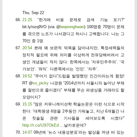
Thu, Sep 22
21:25
“한겨레 비용 문제로 검색 기능 포기?”
bit.ly/ozq9VO (via @
leejeonghwan
) 100명중 70명이 문제
를 겪으면 노조가 나서겠다고 하시니 고백합니다: 나는 그
70인 중 1명.
20:54
본래 꽤 보편적 덕목을 담아내지만, 특정세력들의
정치적 필요에 위해 의미를 이상하게 전유당해버려서 고
생인 개념들이 적지 않다: 한쪽에서는 ‘자유민주주의’. ‘국
가보안’. ‘좌익’. 다른쪽에서는 ‘인민’. ‘자주’.
19:52
“주어가 없다”드립을 발명했던 인간이라는게 함정!
RT @
so_picky
나경원 “2014년까지 서울시의 늘어난 부채
를 절반으로 줄이겠다” 부채를 무슨 파생상품 거래라도 할
모양이지?
15:15
“많은 커뮤니케이션학 학술논문은 이런 식으로 시작
한다: ‘대학원생 6명을 2주동안 가둬놓고, 지난 6개월간 나
온 칫솔질 관련 기사들을 세어보도록 시켰다'”
http://t.co/U3l7OkEd
…날카로운데?
14:07
09년에 ‘뉴스 내용성분표’라는 발상을 꺼낸 바 있는