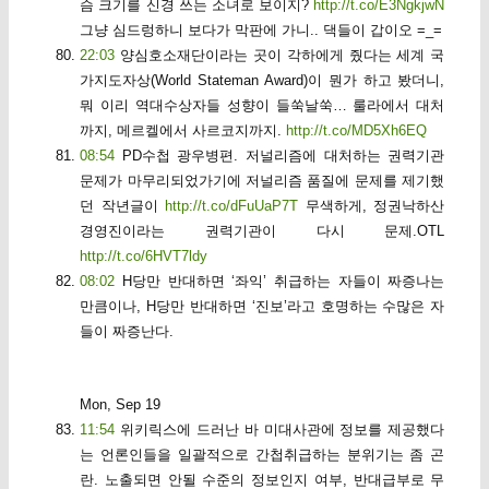
슴 크기를 신경 쓰는 소녀로 보이지?
http://t.co/E3NgkjwN
그냥 심드렁하니 보다가 막판에 가니.. 댁들이 갑이오 =_=
22:03
양심호소재단이라는 곳이 각하에게 줬다는 세계 국
가지도자상(World Stateman Award)이 뭔가 하고 봤더니,
뭐 이리 역대수상자들 성향이 들쑥날쑥… 룰라에서 대처
까지, 메르켈에서 사르코지까지.
http://t.co/MD5Xh6EQ
08:54
PD수첩 광우병편. 저널리즘에 대처하는 권력기관
문제가 마무리되었가기에 저널리즘 품질에 문제를 제기했
던 작년글이
http://t.co/dFuUaP7T
무색하게, 정권낙하산
경영진이라는 권력기관이 다시 문제.OTL
http://t.co/6HVT7ldy
08:02
H당만 반대하면 ‘좌익’ 취급하는 자들이 짜증나는
만큼이나, H당만 반대하면 ‘진보’라고 호명하는 수많은 자
들이 짜증난다.
Mon, Sep 19
11:54
위키릭스에 드러난 바 미대사관에 정보를 제공했다
는 언론인들을 일괄적으로 간첩취급하는 분위기는 좀 곤
란. 노출되면 안될 수준의 정보인지 여부, 반대급부로 무