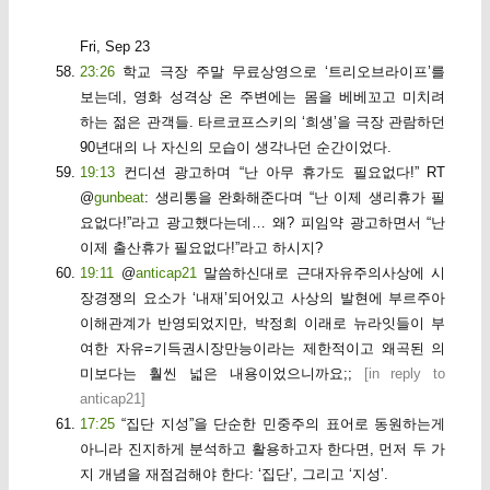
Fri, Sep 23
23:26
학교 극장 주말 무료상영으로 ‘트리오브라이프’를
보는데, 영화 성격상 온 주변에는 몸을 베베꼬고 미치려
하는 젊은 관객들. 타르코프스키의 ‘희생’을 극장 관람하던
90년대의 나 자신의 모습이 생각나던 순간이었다.
19:13
컨디션 광고하며 “난 아무 휴가도 필요없다!” RT
@
gunbeat
: 생리통을 완화해준다며 “난 이제 생리휴가 필
요없다!”라고 광고했다는데… 왜? 피임약 광고하면서 “난
이제 출산휴가 필요없다!”라고 하시지?
19:11
@
anticap21
말씀하신대로 근대자유주의사상에 시
장경쟁의 요소가 ‘내재’되어있고 사상의 발현에 부르주아
이해관계가 반영되었지만, 박정희 이래로 뉴라잇들이 부
여한 자유=기득권시장만능이라는 제한적이고 왜곡된 의
미보다는 훨씬 넓은 내용이었으니까요;;
[
in reply to
anticap21
]
17:25
“집단 지성”을 단순한 민중주의 표어로 동원하는게
아니라 진지하게 분석하고 활용하고자 한다면, 먼저 두 가
지 개념을 재점검해야 한다: ‘집단’, 그리고 ‘지성’.