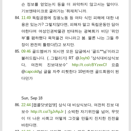
슨 정보를 얻었는지 등을 더 파악하지 않고서는 말이다.
기브앤테이크로 굴러가는 ‘취재처’니까.
11:49
독립공원에 징용노동 등 여타 식민 피해에 대한 내
용은 있는가? 그렇지않다면, 피해자 말고 독립운동만 담아
야한다며 여성인권박물관 반대하는 광복회가 비단 ‘위안
부’를 폄하했다 욕먹을건 아니라고 봄. 물론 나는 그들 주
장이 완전히 틀렸다(!)고 보지만.
09:46
골드멤버가 되시면 모든 답글에서 ‘골드**님’이라고
불러드립니다. (..그럴리가) RT @
Joyh0
“상식대비상식보
다, 여전히 진보대보수”
http://t.co/cBYzexCf
요즘
@
capcold
님 글을 자주 리틧한다 10번하면 골드회원이 된
다던가
Sun, Sep 18
22:44
[캡콜닷넷업뎃] 상식 대 비상식보다, 여전히 진보 대
보수
http://t.co/7gJrApJr
| 소박한 자기위안을 넘어, 무엇
이 더 나은 사회고 어떻게 그것을 만들지 진지한 진전을
바란다면.