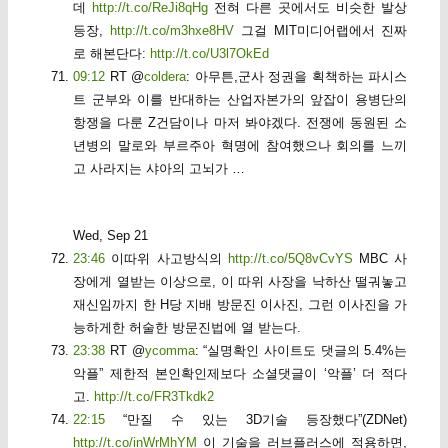
데
http://t.co/ReJi8qHg
전혀 다른 곳에서도 비슷한 발상
등장,
http://t.co/m3hxe8HV
그걸 MIT미디어랩에서 진짜
로 해본단다:
http://t.co/U3l7OkEd
09:12
RT @
coldera
: 아무튼,군사 정권을 획책하는 파시스
트 군부와 이를 반대하는 산업자본가의 앞잡이 용병단의
항쟁을 다룬 Z건담이나 마저 봐야겠다. 전쟁에 동원된 소
년병의 말로와 부르주아 혁명에 참여했으나 회의를 느끼
고 사라지는 샤아의 고뇌가 …
Wed, Sep 21
23:46
이따위 사고방식의
http://t.co/5Q8vCvYS
MBC 사
장에게 열받는 이상으로, 이 따위 사장을 낙하산 떨궈놓고
재신임까지 한 H당 지배 방문진 이사진, 그런 이사진을 가
능하게한 허술한 방문진법에 열 받는다.
23:38
RT @
ycomma
: “실명확인 사이트도 댓글의 5.4%는
악플” 제한적 본인확인제보다 소셜댓글이 ‘악플’ 더 적다
고.
http://t.co/FR3Tkdk2
22:15
“만질 수 있는 3D기술 등장했다”(ZDNet)
http://t.co/inWrMhYM
이 기술을 러브플러스에 적용하면,