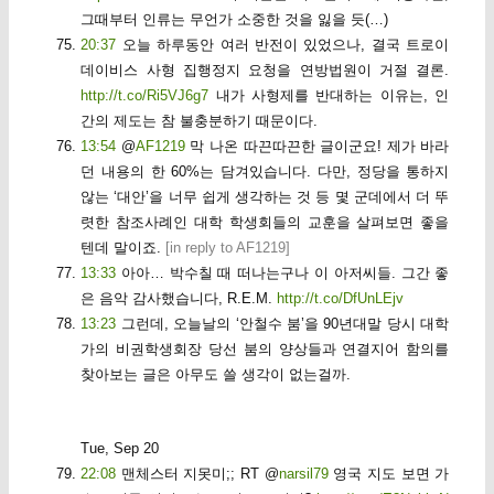
그때부터 인류는 무언가 소중한 것을 잃을 듯(…)
20:37
오늘 하루동안 여러 반전이 있었으나, 결국 트로이
데이비스 사형 집행정지 요청을 연방법원이 거절 결론.
http://t.co/Ri5VJ6g7
내가 사형제를 반대하는 이유는, 인
간의 제도는 참 불충분하기 때문이다.
13:54
@
AF1219
막 나온 따끈따끈한 글이군요! 제가 바라
던 내용의 한 60%는 담겨있습니다. 다만, 정당을 통하지
않는 ‘대안’을 너무 쉽게 생각하는 것 등 몇 군데에서 더 뚜
렷한 참조사례인 대학 학생회들의 교훈을 살펴보면 좋을
텐데 말이죠.
[
in reply to AF1219
]
13:33
아아… 박수칠 때 떠나는구나 이 아저씨들. 그간 좋
은 음악 감사했습니다, R.E.M.
http://t.co/DfUnLEjv
13:23
그런데, 오늘날의 ‘안철수 붐’을 90년대말 당시 대학
가의 비권학생회장 당선 붐의 양상들과 연결지어 함의를
찾아보는 글은 아무도 쓸 생각이 없는걸까.
Tue, Sep 20
22:08
맨체스터 지못미;; RT @
narsil79
영국 지도 보면 가