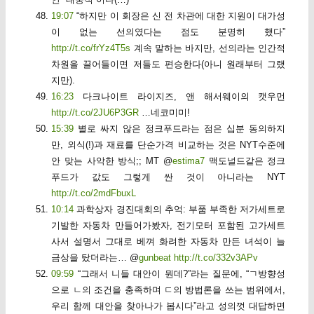
19:07
“하지만 이 회장은 신 전 차관에 대한 지원이 대가성
이 없는 선의였다는 점도 분명히 했다”
http://t.co/frYz4T5s
계속 말하는 바지만, 선의라는 인간적
차원을 끌어들이면 저들도 편승한다(아니 원래부터 그랬
지만).
16:23
다크나이트 라이지즈, 앤 해서웨이의 캣우먼
http://t.co/2JU6P3GR
…네코미미!
15:39
별로 싸지 않은 정크푸드라는 점은 십분 동의하지
만, 외식(!)과 재료를 단순가격 비교하는 것은 NYT수준에
안 맞는 사악한 방식;; MT @
estima7
맥도널드같은 정크
푸드가 값도 그렇게 싼 것이 아니라는 NYT
http://t.co/2mdFbuxL
10:14
과학상자 경진대회의 추억: 부품 부족한 저가세트로
기발한 자동차 만들어가봤자, 전기모터 포함된 고가세트
사서 설명서 그대로 베껴 화려한 자동차 만든 녀석이 늘
금상을 탔더라는… @
gunbeat
http://t.co/332v3APv
09:59
“그래서 니들 대안이 뭔데?”라는 질문에, “ㄱ방향성
으로 ㄴ의 조건을 충족하며 ㄷ의 방법론을 쓰는 범위에서,
우리 함께 대안을 찾아나가 봅시다”라고 성의껏 대답하면