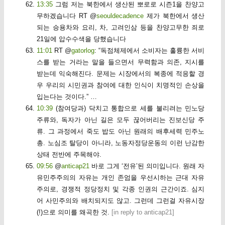
13:35
그럼 저는 북한에서 생산된 뽀로로 시즌1을 찬양고
무하겠습니다 RT @
seouldecadence
제가 북한에서 생산
되는 승용차와 요리, 차, 고려인삼 등을 찬양고무한 죄로
21일에 압수수색을 당했습니다
11:01
RT @
gatorlog
: “독점체제에서 소비자는 훌륭한 서비
스를 받는 거라는 말을 들으면서 무력함과 의존, 지시를
받는데 익숙해진다. 문제는 시장에서의 복종에 적응할 경
우 우리의 시민권과 참여에 대한 인식이 치명적인 손상을
입는다는 것이다.” …
10:39
(참여당과) 닥치고 통합으로 세를 불리려는 민노당
주류와, 독자가 아닌 길은 모두 끊어버리는 진보신당 주
류. 그 과정에서 죽도 밥도 아닌 원래의 배후세력 민주노
총. 노심조 탈당이 아니라, 노동자정당운동의 이런 난감한
상태 전반에 주목해야.
09:56
@
anticap21
바로 그게 ‘전유’된 의미입니다. 원래 자
유민주주의의 자유는 개인 존엄을 우선시하는 근대 자유
주의로, 경쟁적 정당정치 및 각종 인권의 근간이죠. 심지
어 사민주의와 배치되지도 않고. 그런데 그런걸 자유시장
(!)으로 의미를 왜곡한 것.
[
in reply to anticap21
]