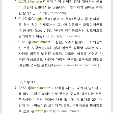
01:31
@
esnahn
미군이 이미 밝혀진 건에 대해서는 군율
이 그렇게 만만하지는 않습니다;;; 밝혀지기 전에는 최대
한 숨기지만.
[
in reply to esnahn
]
01:27
@
Gongdo
무료+광고 or 유료+무광고 중 선택하도
록 하는 것이 현재로서는 그나마 작동하는 모델이더군요
(성공사례: Spotify 등). 아니면 아이튠즈처럼 압도적으로
편리하게 가둬놓거나.
[
in reply to Gongdo
]
01:25
@
iamsummerz
의심은, 도주시킬것이라고 의심하
신 것을 지칭했습니다. 앞서 말했듯 성폭행 자체는 이미
사안도 범인도 밝혀진 상태죠. 아울러, 성폭행 사건은 한
국인 대상으로도 사안에 따라서 구속도 불구속도 있었죠
(황당한 경우도 포함) @
qwmp
[
in reply to iamsummerz
]
Fri, Sep 30
22:56
@
iamsummerz
이슈화를 시키기 위해서 명시적 이
유 없이 그정도 의심만으로 무조건 구속을 강조하는 것은,
구속이라는 원칙 자체에 대해 잃는게 더 크다고 봅니다.
만에 하나 빼돌리면 오히려 더 크게, 국제적으로 분쟁화할
수 있고. @
qwmp
[
in reply to iamsummerz
]