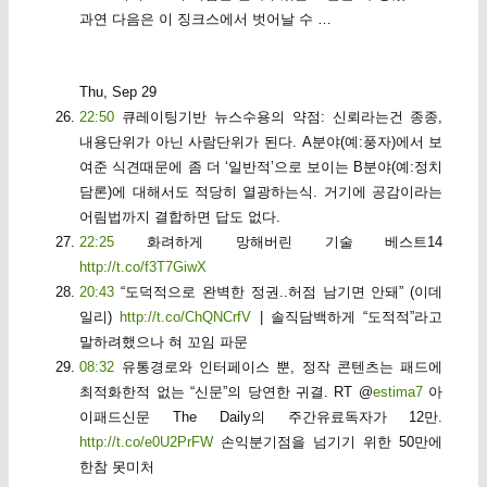
과연 다음은 이 징크스에서 벗어날 수 …
Thu, Sep 29
22:50
큐레이팅기반 뉴스수용의 약점: 신뢰라는건 종종,
내용단위가 아닌 사람단위가 된다. A분야(예:풍자)에서 보
여준 식견때문에 좀 더 ‘일반적’으로 보이는 B분야(예:정치
담론)에 대해서도 적당히 열광하는식. 거기에 공감이라는
어림법까지 결합하면 답도 없다.
22:25
화려하게 망해버린 기술 베스트14
http://t.co/f3T7GiwX
20:43
“도덕적으로 완벽한 정권..허점 남기면 안돼” (이데
일리)
http://t.co/ChQNCrfV
| 솔직담백하게 “도적적”라고
말하려했으나 혀 꼬임 파문
08:32
유통경로와 인터페이스 뿐, 정작 콘텐츠는 패드에
최적화한적 없는 “신문”의 당연한 귀결. RT @
estima7
아
이패드신문 The Daily의 주간유료독자가 12만.
http://t.co/e0U2PrFW
손익분기점을 넘기기 위한 50만에
한참 못미처