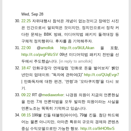
Wed, Sep 28
22:25
자위대행사 참석은 개념이 없는것이고 장애인 사진
은 인간으로서 덜되먹은 것이지만, 정치인으로서 정작 커
다란 문제는 BBK 방패, 미디어악법 패키지 돌격대장 등
구체적 정치행위다. 후자를 좀 기억해주자.
22:00
@
amollok
http://t.co/9iULAkan
을 포함,
http://t.co/pvgFWzSV
09년 미디어악법 패키지 전반을 선
두에서 주도했습니다.
[
in reply to amollok
]
18:47
만화규장각 연재칼럼 ‘만화로 돈을 벌어보자’ 뷁만
년만의 업데이트: “독자에 관하여(1)”
http://t.co/QUqEvgr7
| 만화독자에 대한 편견, ‘연령’과 ‘오타쿠지향’을 다시 보
기.
09:22
RT @
mediaworker
: 나경원 의원이 지금의 언론현실
을 만든 7개 언론악법을 모두 발의한 의원이라는 사실을
언론노조는 똑똑히 기억하고 있습니다.
08:15
199불 킨들 태블릿(파이어), 79불 킨들. 첨단 하드웨
어는 물론 아니지만, 아마존 특유의 규모의 경제와 콘텐츠
중심 수익모델으로만 가능한 행보.
http://t.co/9rHOfbvS