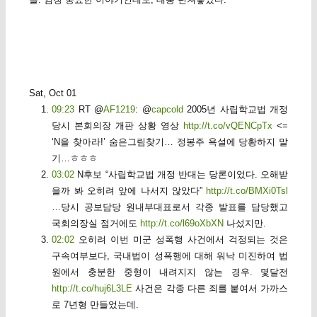
Sat, Oct 01
09:23
RT @
AF1219
: @
capcold
2005년 사립학교법 개정
당시 본회의장 개판 상황 영상
http://t.co/vQENCpTx
<=
‘N을 찾아라!’ 숨은그림찾기… 정봉주 욕설에 당황하지 말
기…ㅎㅎㅎ
03:02
N후보 “사립학교법 개정 반대는 당론이었다. 오해받
을까 봐 오히려 앞에 나서지 않았다”
http://t.co/BMXi0Tsl
…당시 공보담당 원내부대표로서 각종 발표를 담당했고
국회의장실 점거에도
http://t.co/l69oXbXN
나섰지만.
02:02
오히려 이번 미군 성폭행 사건에서 걱정되는 것은
구속여부보다, 국내법이 성폭행에 대해 워낙 미진하여 법
원에서 충분한 중형이 내려지지 않는 경우. 몇달전
http://t.co/huj6L3LE
사건은 각종 다른 죄를 붙여서 가까스
로 7년형 만들었는데.