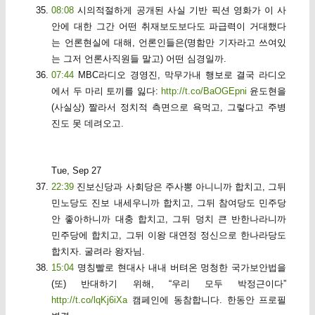
08:08
시의적절하게 공개된 사실 기반 픽션 영화가 이 사
안에 대한 그간 어떤 취재보도보다도 파급력이 거대했다
는 언론현실에 대해, 언론인들은(명함만 기자라고 쓰여있
는 그저 언론사직원들 말고) 어떤 심경일까.
07:44
MBC라디오 경영진, 막무가내 행보로 결국 라디오
에서 두 마리 토끼를 잃다:
http://t.co/BaOGEpni
윤도현을
(사실상) 짤라서 정치적 측면으로 욕먹고, 그렇다고 주병
진도 못 데려오고.
Tue, Sep 27
22:39
진보신당과 사회당은 주사뽕 아니니까 합치고, 그뒤
민노당도 진보 내세우니까 합치고, 그뒤 참여당도 민주당
안 좋아하니까 대충 합치고, 그뒤 덩치 큰 반한나라니까
민주당에 합치고, 그뒤 이왕 대연정 정신으로 한나라당도
합치자. 굴려라 왕자님.
15:04
명칭빨로 현대사 내내 버텨온 멍청한 국가보안법을
(또) 반대하기 위해, “우리 모두 박정근이다”
http://t.co/lqKj6iXa
캠페인에 동참합니다. 한동안 프로필