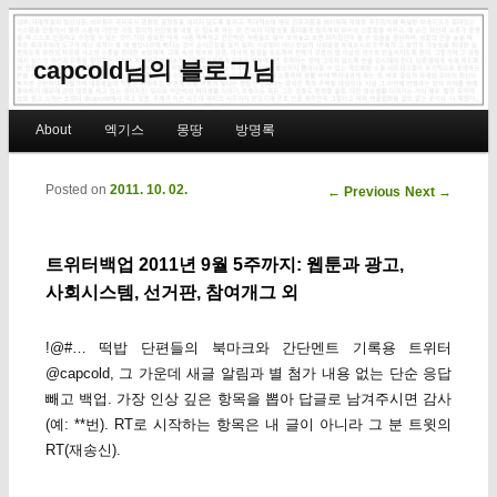
capcold님의 블로그님
Main menu
About
엑기스
몽땅
방명록
Skip to primary content
Skip to secondary content
Posted on
2011. 10. 02.
Post navigation
←
Previous
Next
→
트위터백업 2011년 9월 5주까지: 웹툰과 광고,
사회시스템, 선거판, 참여개그 외
!@#… 떡밥 단편들의 북마크와 간단멘트 기록용 트위터
@capcold, 그 가운데 새글 알림과 별 첨가 내용 없는 단순 응답
빼고 백업. 가장 인상 깊은 항목을 뽑아 답글로 남겨주시면 감사
(예: **번). RT로 시작하는 항목은 내 글이 아니라 그 분 트윗의
RT(재송신).