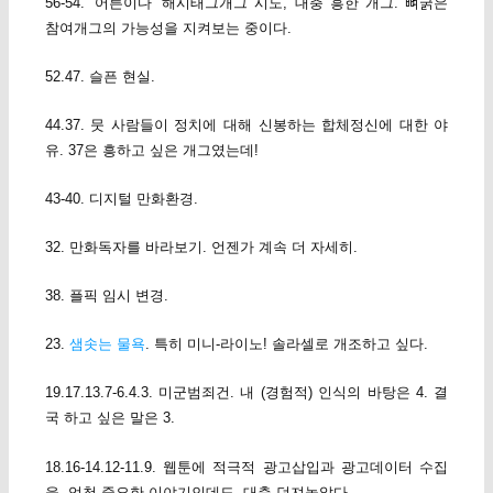
56-54. ‘어른이다’ 해시태그개그 시도, 대충 흥한 개그. 뼈굵은
참여개그의 가능성을 지켜보는 중이다.
52.47. 슬픈 현실.
44.37. 뭇 사람들이 정치에 대해 신봉하는 합체정신에 대한 야
유. 37은 흥하고 싶은 개그였는데!
43-40. 디지털 만화환경.
32. 만화독자를 바라보기. 언젠가 계속 더 자세히.
38. 플픽 임시 변경.
23.
샘솟는 물욕
. 특히 미니-라이노! 솔라셀로 개조하고 싶다.
19.17.13.7-6.4.3. 미군범죄건. 내 (경험적) 인식의 바탕은 4. 결
국 하고 싶은 말은 3.
18.16-14.12-11.9. 웹툰에 적극적 광고삽입과 광고데이터 수집
을. 엄청 중요한 이야기인데도, 대충 던져놓았다.