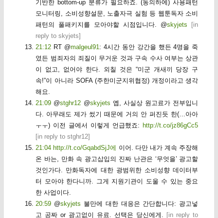
기반한 bottom-up 분류가 필요하죠. (동의하에) 사용패턴
모니터링, 소비성향설문, 노출자극 실험 등 웹툰독자 소비
패턴의 풀패키지를 모아야할 시점입니다. @
skyjets
[
in
reply to skyjets
]
21:12
RT @
malgeul91
: 4시간 동안 강간을 했든 4명을 죽
였든 범죄자의 죄질이 무거운 것과 구속 수사 여부는 상관
이 없고, 없어야 한다. 외칠 것은 “미군 개새끼 당장 구
속!”이 아니라 SOFA (주한미군지위협정) 개정이라고 생각
해요.
21:09
@
stghr12
@
skyjets
옙, 사실상 원고료가 전부입니
다. 아무래도 제가 썼기 때문에 거의 안 퍼진듯 한(…아아
ㅜㅜ) 이전 글에서 이렇게 언급했죠:
http://t.co/jz86gCc5
[
in reply to stghr12
]
21:04
http://t.co/GqabdSjJ에
이어. 다만 내가 계속 주장해
온 바는, 만화 속 광고삽입의 진짜 난관은 ‘무엇을’ 광고할
것인가다. 만화독자에 대한 광범위한 소비성향 데이터부
터 모아야 한다니까. 그게 지원기관이 도울 수 있는 중요
한 사업이다.
20:59
@
skyjets
불만에 대한 대응은 간단합니다: 광고넣
고 공짜 or 광고없이 유료. 선택은 당신에게.
[
in reply to