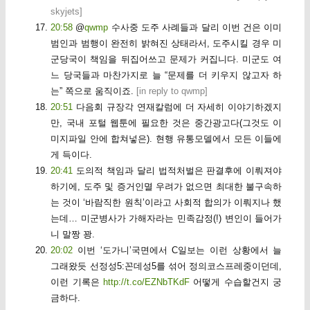
skyjets
]
20:58
@
qwmp
수사중 도주 사례들과 달리 이번 건은 이미
범인과 범행이 완전히 밝혀진 상태라서, 도주시킬 경우 미
군당국이 책임을 뒤집어쓰고 문제가 커집니다. 미군도 여
느 당국들과 마찬가지로 늘 “문제를 더 키우지 않고자 하
는” 쪽으로 움직이죠.
[
in reply to qwmp
]
20:51
다음회 규장각 연재칼럼에 더 자세히 이야기하겠지
만, 국내 포털 웹툰에 필요한 것은 중간광고다(그것도 이
미지파일 안에 합쳐넣은). 현행 유통모델에서 모든 이들에
게 득이다.
20:41
도의적 책임과 달리 법적처벌은 판결후에 이뤄져야
하기에, 도주 및 증거인멸 우려가 없으면 최대한 불구속하
는 것이 ‘바람직한 원칙’이라고 사회적 합의가 이뤄지나 했
는데… 미군병사가 가해자라는 민족감정(!) 변인이 들어가
니 말짱 꽝.
20:02
이번 ‘도가니’국면에서 C일보는 이런 상황에서 늘
그래왔듯 선정성5:꼰데성5를 섞어 정의코스프레중이던데,
이런 기록은
http://t.co/EZNbTKdF
어떻게 수습할건지 궁
금하다.