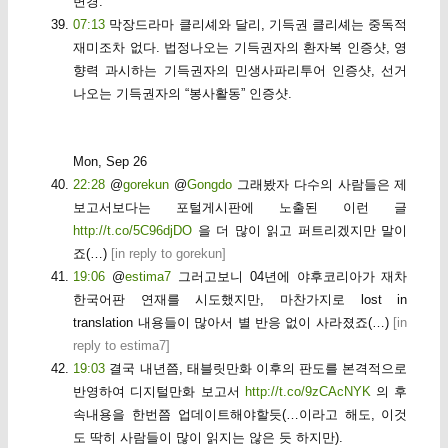
변경.
07:13
막장드라마 클리셰와 달리, 기득권 클리셰는 중독적
재미조차 없다. 법정나오는 기득권자의 환자복 인증샷, 영
향력 과시하는 기득권자의 민생사파리투어 인증샷, 선거
나오는 기득권자의 “봉사활동” 인증샷.
Mon, Sep 26
22:28
@
gorekun
@
Gongdo
그래봤자 다수의 사람들은 제
보고서보다는 포털게시판에 노출된 이런 글
http://t.co/5C96djDO
을 더 많이 읽고 퍼트리겠지만 말이
죠(…)
[
in reply to gorekun
]
19:06
@
estima7
그러고보니 04년에 야후코리아가 재차
한국어판 연재를 시도했지만, 마찬가지로 lost in
translation 내용들이 많아서 별 반응 없이 사라졌죠(…)
[
in
reply to estima7
]
19:03
결국 내년쯤, 태블릿만화 이후의 판도를 본격적으로
반영하여 디지털만화 보고서
http://t.co/9zCAcNYK
의 후
속내용을 한번쯤 업데이트해야할듯(…이라고 해도, 이것
도 딱히 사람들이 많이 읽지는 않은 듯 하지만).