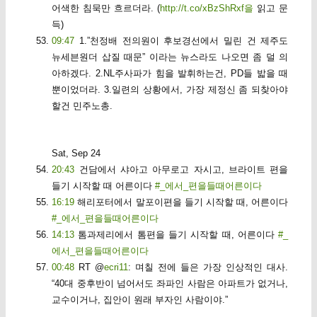
어색한 침묵만 흐르더라. (
http://t.co/xBzShRxf을
읽고 문
득)
09:47
1.”천정배 전의원이 후보경선에서 밀린 건 제주도
뉴세븐원더 삽질 때문” 이라는 뉴스라도 나오면 좀 덜 의
아하겠다. 2.NL주사파가 힘을 발휘하는건, PD들 밟을 때
뿐이었더라. 3.일련의 상황에서, 가장 제정신 좀 되찾아야
할건 민주노총.
Sat, Sep 24
20:43
건담에서 샤아고 아무로고 자시고, 브라이트 편을
들기 시작할 때 어른이다
#_에서_편을들때어른이다
16:19
해리포터에서 말포이편을 들기 시작할 때, 어른이다
#_에서_편을들때어른이다
14:13
톰과제리에서 톰편을 들기 시작할 때, 어른이다
#_
에서_편을들때어른이다
00:48
RT @
ecri11
: 며칠 전에 들은 가장 인상적인 대사.
“40대 중후반이 넘어서도 좌파인 사람은 아파트가 없거나,
교수이거나, 집안이 원래 부자인 사람이야.”