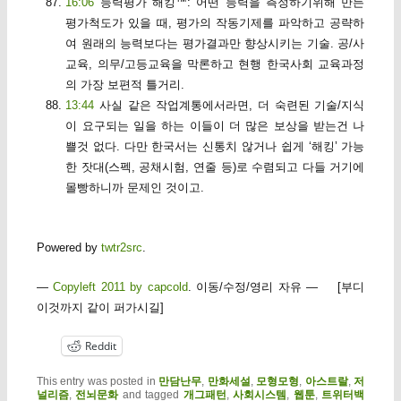
16:06
능력평가 해킹™: 어떤 능력을 측정하기위해 만든
평가척도가 있을 때, 평가의 작동기제를 파악하고 공략하
여 원래의 능력보다는 평가결과만 향상시키는 기술. 공/사
교육, 의무/고등교육을 막론하고 현행 한국사회 교육과정
의 가장 보편적 틀거리.
13:44
사실 같은 작업계통에서라면, 더 숙련된 기술/지식
이 요구되는 일을 하는 이들이 더 많은 보상을 받는건 나
쁠것 없다. 다만 한국서는 신통치 않거나 쉽게 ‘해킹’ 가능
한 잣대(스펙, 공채시험, 연줄 등)로 수렴되고 다들 거기에
몰빵하니까 문제인 것이고.
Powered by
twtr2src
.
—
Copyleft 2011 by capcold
. 이동/수정/영리 자유 — [부디
이것까지 같이 퍼가시길]
Reddit
This entry was posted in
만담난무
,
만화세설
,
모형모형
,
아스트랄
,
저
널리즘
,
전뇌문화
and tagged
개그패턴
,
사회시스템
,
웹툰
,
트위터백