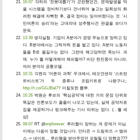
16:07
각하의 ‘전봇대뽑기’가 곤란했던건, 문제발생을 막
을 시스템을 정비하기보다 건너뛰어 놓고는 일회성의 화
려한 해결에 자뻑한 후, 결국 정비는 잊어버렸다는 것. ‘시
민여론의 승리’라는 고대의대 성추행사건 판결을 보다가
문득.
13:39
생각실험. 기업이 A분야가 경영 무능으로 망하고 있
다. B분야에서는 그럭저럭 돈을 벌고 있다. A분야 노동자
들을 B로 옮길수는 없다. 그런데 해고당하면 죽는다. 과
제: 누가 뭘 어떻게해야 해피할까? 비단 한진중이 아니라,
여러 분야의 공통모델.
10:31
각켄의 ‘어른의 과학’ 무크에서, 테오얀센의 ‘스트란
트비스트’가 두 종류나 조립키트로 나왔구나;;
http://t.co/GGJBal7Y
미칠듯한 뽐뿌.
10:26
박원순 후보의 ‘핵심공약’에 대한 거의 문장 단위로
똑같은 언론보도가 줄줄이 나오고 있는데, 실제 공약자료
집을 제공하거나 링크해주는 기사 따위는 없다. (…뭘 세
삼)
09:07
RT @
enjiforever
: 루리웹이 망하는 게 문제가 아님.
이제는 다음이 망할 것입니다. 인티즌 -> 드림위즈 -> 엠파
스 -> 네이트… 루리웹을 받아주었던 포탈들 다 망했죠???