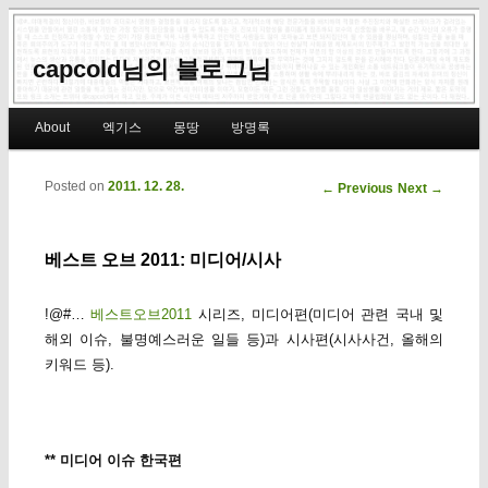
capcold님의 블로그님
Main menu
About
엑기스
몽땅
방명록
Skip to primary content
Skip to secondary content
Posted on
2011. 12. 28.
Post navigation
←
Previous
Next
→
베스트 오브 2011: 미디어/시사
!@#…
베스트오브2011
시리즈, 미디어편(미디어 관련 국내 및
해외 이슈, 불명예스러운 일들 등)과 시사편(시사사건, 올해의
키워드 등).
** 미디어 이슈 한국편