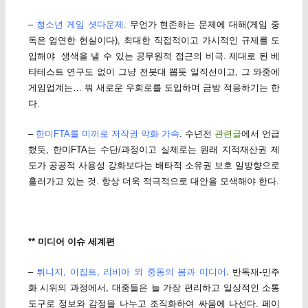
–
청소년 게임 셧다운제
. 무언가 현존하는 문제에 대해(게임 중
독은 엄연한 현실이다), 최대한 직접적이고 가시적인 규제를 도
입해야 생색을 낼 수 있는 공무원적 접근의 비극. 제대로 된 베
타테스트 연구도 없이 그냥 전봇대 뽑듯 일직선이고, 그 와중에
게임업계는… 뭐 새로운 우회로를 도입하며 금방 적응하기는 한
다.
–
한미FTA를 미끼로 저작권 악화 가속
. 수년전
관련글
에서 언급
했듯, 한미FTA는 수단/과정이고 실제로는 원래 지적재산권 제
도가 공공적 사용성 강화보다는 배타적 소유권 보호 일방향으로
흘러가고 있는 것. 항상 더욱 적극적으로 대안을 모색해야 한다.
** 미디어 이슈 세계편
–
튀니지, 이집트, 리비아 외 중동의 봄과 미디어
. 반독재-민주
화 시위의 과정에서, 대중들은 늘 가장 편리하고 일상적인 소통
도구로 정보와 감정을 나누고 조직화하여 싸움에 나선다. 페이