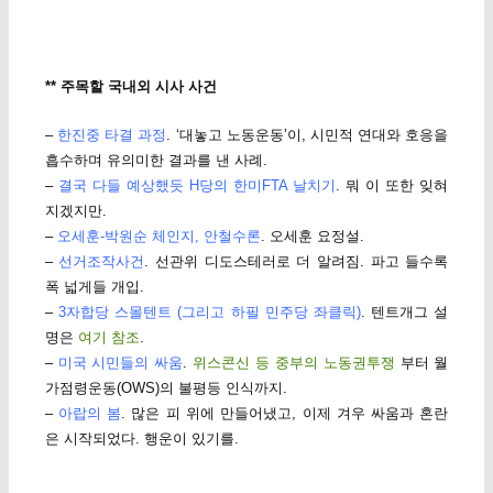
** 주목할 국내외 시사 사건
–
한진중 타결 과정
. ‘대놓고 노동운동’이, 시민적 연대와 호응을
흡수하며 유의미한 결과를 낸 사례.
–
결국 다들 예상했듯 H당의 한미FTA 날치기
. 뭐 이 또한 잊혀
지겠지만.
–
오세훈-박원순 체인지, 안철수론
. 오세훈 요정설.
–
선거조작사건
. 선관위 디도스테러로 더 알려짐. 파고 들수록
폭 넓게들 개입.
–
3자합당 스몰텐트 (그리고 하필 민주당 좌클릭)
. 텐트개그 설
명은
여기 참조
.
–
미국 시민들의 싸움
.
위스콘신 등 중부의 노동권투쟁
부터 월
가점령운동(OWS)의 불평등 인식까지.
–
아랍의 봄
. 많은 피 위에 만들어냈고, 이제 겨우 싸움과 혼란
은 시작되었다. 행운이 있기를.