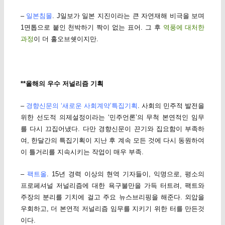
–
일본침몰
. J일보가 일본 지진이라는 큰 자연재해 비극을 보며
1면톱으로 붙인 천박하기 짝이 없는 표어. 그 후
역풍에 대처한
과정
이 더 홀오브쉣이지만.
**올해의 우수 저널리즘 기획
–
경향신문의 ‘새로운 사회계약’특집기획
. 사회의 민주적 발전을
위한 선도적 의제설정이라는 ‘민주언론’의 무척 본연적인 임무
를 다시 끄집어냈다. 다만 경향신문이 끈기와 집요함이 부족하
여, 한달간의 특집기획이 지난 후 계속 모든 것에 다시 동원하여
이 틀거리를 지속시키는 작업이 매우 부족.
–
팩트올
. 15년 경력 이상의 현역 기자들이, 익명으로, 평소의
프로페셔널 저널리즘에 대한 욕구불만을 가득 터트려, 팩트와
주장의 분리를 기치에 걸고 주요 뉴스브리핑을 해준다. 외압을
우회하고, 더 본연적 저널리즘 임무를 지키기 위한 터를 만든것
이다.