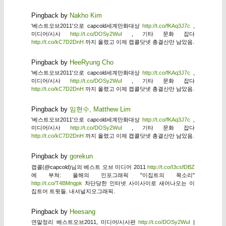
Pingback by
Nakho Kim
'베스트오브2011'으로 capcold세계만화대상
http://t.co/fKAq3J7c
,
미디어/시사
http://t.co/DOSy2WuI
, 기타 문화 잡다
http://t.co/kC7D2DnH
까지 올렸고 이제 캡콜닷넷 총결산만 남았음.
Pingback by
HeeRyung Cho
'베스트오브2011'으로 capcold세계만화대상
http://t.co/fKAq3J7c
,
미디어/시사
http://t.co/DOSy2WuI
, 기타 문화 잡다
http://t.co/kC7D2DnH
까지 올렸고 이제 캡콜닷넷 총결산만 남았음.
Pingback by
임현수, Matthew Lim
'베스트오브2011'으로 capcold세계만화대상
http://t.co/fKAq3J7c
,
미디어/시사
http://t.co/DOSy2WuI
, 기타 문화 잡다
http://t.co/kC7D2DnH
까지 올렸고 이제 캡콜닷넷 총결산만 남았음.
Pingback by
gorekun
캡콜(@capcold)님의 베스트 오브 미디어 2011
http://t.co/I3csfDBZ
에 부쳐: 올해의 인포그래픽 "이집트의 목소리"
http://t.co/T4BMngpk
차단당한 인터넷 사이사이로 새어나오는 이
집트어 트윗들. 내셔널지오그래픽.
Pingback by
Heesang
연말정리 베스트오브2011, 미디어/시사편
http://t.co/DOSy2WuI
|