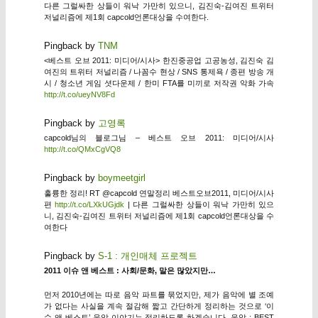
다른 그럴싸한 상들이 워낙 가만히 있으니, 김진숙-김여진 트위터
저널리즘에 제1회 capcold언론대상을 수여한다.
Pingback by
TNM
<베스트 오브 2011: 미디어/시사> 한진중공업 고공농성, 김진숙 김
여진의 트위터 저널리즘 / 나꼼수 현상 / SNS 통제욕 / 종편 방송 개
시 / 청소년 게임 셧다운제 / 한미 FTA를 미끼로 저작권 악화 가속
http://t.co/ueyNV8Fd
Pingback by
고영록
capcold님의 블로그님 – 베스트 오브 2011: 미디어/시사
http://t.co/QMxCgVQ8
Pingback by
boymeetgirl
훌륭한 정리! RT @capcold 연말정리 베스트오브2011, 미디어/시사
편
http://t.co/LXkUGjdk
| 다른 그럴싸한 상들이 워낙 가만히 있으
니, 김진숙-김여진 트위터 저널리즘에 제1회 capcold언론대상을 수
여한다
Pingback by
S-1 : 개인매체 프로젝트
2011 이슈 앤 베스트 : 사회/문화, 말은 많았지만…
먼저 2010년에는 따로 음악 파트를 묶었지만, 제가 음악에 별 조예
가 없다는 사실을 계속 절감해 짧고 간단하게 정리하는 것으로 ‘이
슈 앤 베스트’ 음악 이야기는 정리하도록 하겠습니다. 음악 : BEST