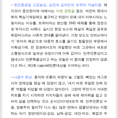
–
한진중공업 고공농성, 김진숙 김여진의 트위터 저널리즘.
왜
이것이 중요한지에 대해서는
이전 관련글
참조. 여전히 현대사
회의 핵심기제임에도 불구하고 턱없이 은폐 내지 터부시되는 노
동이라는 이슈를, 트위터라는 분산형 SNS 매체를 통해 정면으
로 부각시킨 사례다. 실시간 현장 뉴스와 해설의 폭넓은 공유로
희망버스라는 사회적 연대를 끌어냈다. 가장 보도도 안되는데다
가 ‘유머의 쾌감’으로 대중적 호소를 끌기도 힘들었던 부문에서
이뤄냈기에, 전 정권에서조차 좌절했던 바로 그곳에서 새로운
소통방식으로 일궈낸 과정이기에 더욱 값지다. 민주언론상이고
앰네스티 언론특별상이고 하는 곳들은 이 함의를 인정하지 않겠
다고 하니, 제1회 capcold언론대상을 수여하는 바다.
–
나꼼수 현상
. 풍자와 조롱의 숙명이 늘 그렇듯, 뼈있는 개그로
서의 정체성을 챙길 때 장점이 많고, ‘내가 바로 유일한 진짜 언
론’ 역할을 자임할 때 단점이 많아진다. 그런데 무언가가 거대한
히트를 치기 시작하면 지지자들의 숭배 속에 제어력을 잃고 오
버의 길을 선택하는 것도 순식간이다(대표적 예: 민주언론상 수
용, 정봉주의 컬러TV 디스 등). 많은 면에서 캡콜닷넷과는 지향
하는 바가 정반대(이성-감성, 납득-공감, 대안-타도, 복잡과 우