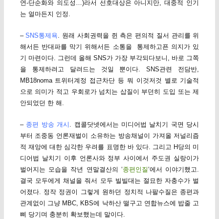
연-단순화와 의도성…)라서 선호대상은 아니지만, 대중적 인기
는 얼마든지 인정.
–
SNS통제욕
. 원래 사회권력을 쥔 측은 편의적 질서 관리를 위
해서든 반대파를 막기 위해서든 소통을 통제하고픈 의지가 있
기 마련이다. 그런데 올해 SNS가 가장 부각되다보니, 바로 그쪽
을 통제하려고 달려드는 것일 뿐이다. SNS관련 전담반,
MB18noma 트위터계정 접근차단 등 뭐 이것저것 별로 기술적
으로 의미가 적고 우회로가 넘치는 삽질이 부던히 도입 또는 제
안되었던 한 해.
–
종편 방송 개시
. 캡콜닷넷에서는 미디어법 날치기 국면 당시
부터 조중동 언론재벌이 소유하는 방송채널이 가져올 저널리즘
적 재앙에 대한 심각한 우려를 표명한 바 있다. 그리고 H당의 미
디어법 날치기 이후 언론사와 정부 사이에서 주도권 실랑이가
벌어지는 모습을 작년 연말결산의 ‘
종편인질
‘에서 이야기했고.
결국 모두에게 채널을 줘서 모두 빌빌대는 절묘한 자충수가 벌
어졌다. 정작 정권이 그렇게 원하던 정치적 나팔수질은 종편과
관계없이 그냥 MBC, KBS에 낙하산 떨구고 연합뉴스에 밥줄 고
삐 당기며 충분히 확보했는데 말이다.