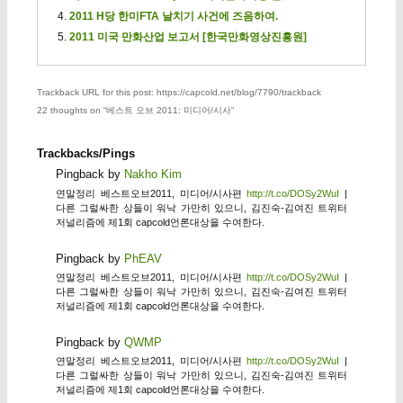
2011 H당 한미FTA 날치기 사건에 즈음하여.
2011 미국 만화산업 보고서 [한국만화영상진흥원]
Trackback URL for this post: https://capcold.net/blog/7790/trackback
22 thoughts on “
베스트 오브 2011: 미디어/시사
”
Trackbacks/Pings
Pingback by
Nakho Kim
연말정리 베스트오브2011, 미디어/시사편
http://t.co/DOSy2WuI
|
다른 그럴싸한 상들이 워낙 가만히 있으니, 김진숙-김여진 트위터
저널리즘에 제1회 capcold언론대상을 수여한다.
Pingback by
PhEAV
연말정리 베스트오브2011, 미디어/시사편
http://t.co/DOSy2WuI
|
다른 그럴싸한 상들이 워낙 가만히 있으니, 김진숙-김여진 트위터
저널리즘에 제1회 capcold언론대상을 수여한다.
Pingback by
QWMP
연말정리 베스트오브2011, 미디어/시사편
http://t.co/DOSy2WuI
|
다른 그럴싸한 상들이 워낙 가만히 있으니, 김진숙-김여진 트위터
저널리즘에 제1회 capcold언론대상을 수여한다.