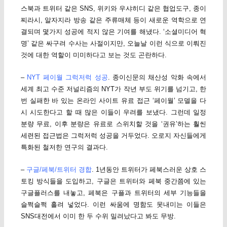
스북과 트위터 같은 SNS, 위키와 우샤히디 같은 협업도구, 종이
찌라시, 알자지라 방송 같은 주류매체 등이 새로운 역학으로 연
결되며 몇가지 성공에 적지 않은 기여를 해냈다. ‘소셜미디어 혁
명’ 같은 싸구려 수사는 사절이지만, 오늘날 이런 식으로 이뤄진
것에 대한 역할이 미미하다고 보는 것도 곤란하다.
–
NYT 페이월 그럭저럭 성공
. 종이신문의 채산성 악화 속에서
세계 최고 수준 저널리즘의 NYT가 작년 부도 위기를 넘기고, 한
번 실패한 바 있는 온라인 사이트 유료 접근 ‘페이월’ 모델을 다
시 시도한다고 할 때 많은 이들이 우려를 보냈다. 그런데 일정
분량 무료, 이후 분량은 유료로 스위치할 것을 ‘권유’하는 훨씬
세련된 접근법은 그럭저럭 성공을 거두었다. 오로지 자신들에게
특화된 철저한 연구의 결과다.
–
구글/페북/트위터 경합
. 1년동안 트위터가 페북스러운 상호 스
토킹 방식들을 도입하고, 구글은 트위터와 페북 중간쯤에 있는
구글플러스를 내놓고, 페북은 구플과 트위터의 세부 기능들을
슬쩍슬쩍 흘려 넣었다. 이런 싸움에 명함도 못내미는 이들은
SNS대전에서 이미 한 두 수위 밀려났다고 봐도 무방.