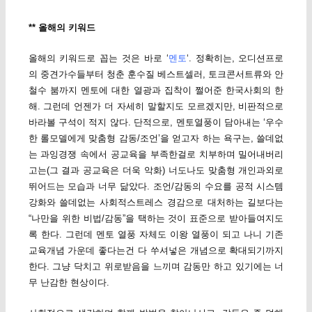
** 올해의 키워드
올해의 키워드로 꼽는 것은 바로 ‘
멘토
‘. 정확히는, 오디션프로
의 중견가수들부터 청춘 훈수질 베스트셀러, 토크콘서트류와 안
철수 붐까지 멘토에 대한 열광과 집착이 쩔어준 한국사회의 한
해. 그런데 언젠가 더 자세히 말할지도 모르겠지만, 비판적으로
바라볼 구석이 적지 않다. 단적으로, 멘토열풍이 담아내는 ‘우수
한 롤모델에게 맞춤형 감동/조언’을 얻고자 하는 욕구는, 쓸데없
는 과잉경쟁 속에서 공교육을 부족한걸로 치부하며 밀어내버리
고는(그 결과 공교육은 더욱 악화) 너도나도 맞춤형 개인과외로
뛰어드는 모습과 너무 닮았다. 조언/감동의 수요를 공적 시스템
강화와 쓸데없는 사회적스트레스 경감으로 대처하는 길보다는
“나만을 위한 비법/감동”을 택하는 것이 표준으로 받아들여지도
록 한다. 그런데 멘토 열풍 자체도 이왕 열풍이 되고 나니 기존
교육개념 가운데 좋다는건 다 쑤셔넣은 개념으로 확대되기까지
한다. 그냥 닥치고 위로받음을 느끼며 감동만 하고 있기에는 너
무 난감한 현상이다.