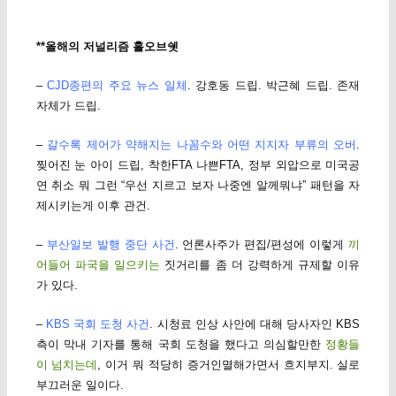
**올해의 저널리즘 홀오브쉣
–
CJD종편의 주요 뉴스 일체
. 강호동 드립. 박근혜 드립. 존재
자체가 드립.
–
갈수록 제어가 약해지는 나꼼수와 어떤 지지자 부류의 오버
.
찢어진 눈 아이 드립, 착한FTA 나쁜FTA, 정부 외압으로 미국공
연 취소 뭐 그런 “우선 지르고 보자 나중엔 알께뭐냐” 패턴을 자
제시키는게 이후 관건.
–
부산일보 발행 중단 사건
. 언론사주가 편집/편성에 이렇게
끼
어들어 파국을 일으키는
짓거리를 좀 더 강력하게 규제할 이유
가 있다.
–
KBS 국회 도청 사건
. 시청료 인상 사안에 대해 당사자인 KBS
측이 막내 기자를 통해 국회 도청을 했다고 의심할만한
정황들
이 넘치는데
, 이거 뭐 적당히 증거인멸해가면서 흐지부지. 실로
부끄러운 일이다.