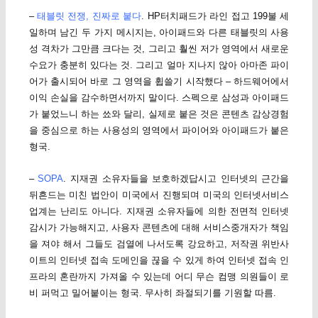
–
태블릿 전쟁, 진짜로 붙다
. HP터치패드가 라인 접고 199불 세
일하며 남긴 두 가지 메시지는, 아이패드와 다른 태블릿의 사용
성 격차가 그만큼 크다는 것, 그리고 훨씬 저가 영역에서 새로운
수요가 충분히 있다는 것. 그리고 얼마 지나지 않아 아마존 파이
어가 출시되어 바로 그 영역을 휩쓸기 시작했다 – 하드웨어에서
이익 손실을 감수하면서까지 말이다. 스펙으로 삼성과 아이패드
가 붙었느니 하는 쑈와 달리, 실제로 붙은 것은 콘텐츠 감상경험
을 중심으로 하는 사용성의 영역에서 파이어와 아이패드가 붙은
형국.
–
SOPA
. 지재권 소유자들을 보호하겠답시고 인터넷의 근간을
뒤흔드는 미친 법안이 미국에서 진행되며 미국의 인터넷서비스
업계는 난리도 아니다. 지재권 소유자들에 의한 전면적 인터넷
감시가 가능해지고, 사용자 콘텐츠에 대해 서비스중개자가 책임
을 져야 해서 그들도 검열에 나서도록 강요하고, 저작권 위반사
이트의 인터넷 접속 도메인을 끊을 수 있게 하여 인터넷 접속 인
프라의 혼란까지 가져올 수 있는데 어디 무슨 컴맹 의원들이 로
비 퍼먹고 밀어붙이는 형국. 무사히 좌절되기를 기원할 따름.