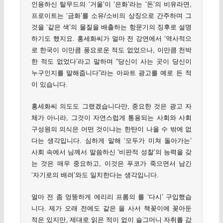
인용하신 탈무드의 ‘거울’이 ‘은화’라는 ‘돈’의 비유라면,
프로이트는 ‘금화’를 소유/소비의 상징으로 간주하며 그
것을 ‘같은 색’의 물질을 배출하는 항문기의 징후로 설명
하기도 했지요. 홍세화씨가 얼마 전 강연에서 ‘역사적으
로 한국이 이만큼 풍요로운 적도 없었으나, 이만큼 천박
한 적도 없었다’라고 말하며 “당신이 사는 곳이 당신이
누구인지를 말해줍니다”라는 아파트 광고를 예로 든 적
이 있습니다.
홍세화씨 의도도 그랬겠습니다만, 중요한 것은 광고 자
체가 아니라, 그것이 자연스럽게 통용되는 사회와 사회
구성원의 의식은 어떤 것이냐는 한탄이 나올 수 밖에 없
다는 생각입니다. 심하게 말해 ‘모두가 미쳐 돌아가는’
사회 속에서 님께서 말씀하신 ‘비판적 성찰’의 능력을 갖
는 것은 매우 중요하고, 이것은 푸코가 죽으면서 남긴
‘자기로의 배려’와도 일치한다는 생각입니다.
얼마 전 좀 엉뚱하게 에리리 프롬의 를 ‘다시’ 구입했습
니다. 제가 오래 전에도 같은 을 사서 책꽂이에 꽂아둔
적은 있지만, 제대로 읽은 적이 없이 슬그머니 자취를 감