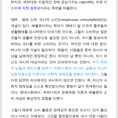
하지만, 제멋대로 지엽적인 것에 관심가지는 capcold는 바로 이
소비에 의한 정체성
이라는 측면을 떠올린다.
!@#… 원래 소위 ‘과시적 소비'(conspicuous consumption)라는
개념이 있다. 베블렌이라는 학자가 19세기 말 미국의 졸부들의
생활행태를 묘사하면서 이야기한 것으로, 그들이 소비하는 많은
것들이 생활에 진정으로 필요한 것이 아니라, 자기를 돋보이게
하려는 과시를 위한 소비라는 것이다. 하지만 이에 대한 생각,
하나의 다른 가설이 필요하다. 뭐랄까, 사람들은 흔히 과시의 대
상을 남에게만 한정하곤 한다. 하지만 남 뿐만 아니라, 자기 자
신도 과시의 대상이라는 것이 간과되어서는 안된다.
자기 주변
의 남들과 페이스를 맞추기 위해서 뿐만 아니라, 남들과 자신의
상호작용으로 이루어진 사회적 정체성을 위해서 과시한다
. 그렇
다면 당연히 자신에게도 과시하지 않으면 안된다. 즉, 자신의 사
회적 정체성을 스스로 확인받으려는 행동이 같이 존재한다는 말
이다. 현대사회에서, 부르디외의 문화취향 이론과 베블렌의 소
비 개념은 환상적인 궁합을 이룬다.
그렇기 때문에 소비 활동은 정체성의 중요한 요소다. 단지 물건
이나 서비스 자체보다, 그것을 향유함으로써 내가 어떤 사람이