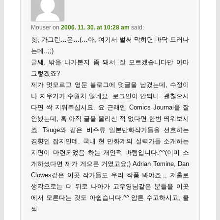
Mouser
on
2006. 11. 30. at 10:28 am
said:
핫, 가그린…은…(…아, 여기서 벌써 막히면 바닥 드러나
는데..;;)
글쎄, 밖을 나가본지 좀 돼서..잘 모르겠습니다만 아마
그렇겠죠?
제가 멋모르고 영문 블로그에 덧글을 남겼는데, 수정이
나 지우기가 수월치 않네요. 로그인이 안되니. 괜찮으시
다면 싹 지워주십시요. 요 근래엔 Comics Journal을 잘
안봤는데, 혹 아직 글을 올리신 적 없다면 한번 띄워보시
죠. Tsuge와 같은 비주류 일본만화작가들을 선호하는
경향인 잡지인데, 국내 현 만화계의 실력가들 소개하는
지면이 마련되었음 하는 개인적 바램입니다.^^(이미 소
개하셨다면 제가 게으른 거였고요;) Adrian Tomine, Dan
Clowes같은 이곳 작가들도 우리 작품 봐야죠.;; 저홀로
생각으로는 더 뒤로 나아가 고우영님같은 분들을 이곳
에서 모른다는 것도 아쉽습니다.^^ 암튼 수고하시고, 쿨
쩍.