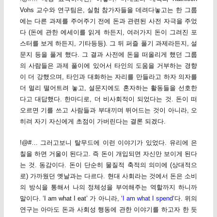
Vohs 교수와 연구팀은, 실험 참가자들을 데려다놓고는 한 그룹
에는 다른 과제를 주어주기 전에 돈과 관련된 사전 자극을 주었
다 (돈에 관한 에세이를 읽게 하든지, 여러가지 돈이 그려진 포
스터를 보게 하든지, 기타등등). 그 뒤 퍼즐 풀기 과제라든지, 설
문지 등을 풀게 했다. 그 결과 사전에 돈을 떠올리게 했던 그룹
의 사람들은 과제 풀이에 있어서 타인의 도움을 거부하는 경향
이 더 강했으며, 타인과 대화하는 자리를 만들라고 하자 의자를
더 멀리 떨어트려 놓고, 설문지에도 혼자하는 활동들을 선호한
다고 대답했다. 한마디로, 더 비사회적이 되었다는 것. 돈이 떠
오르면 기를 쓰고 사람들과 부대끼며 뛰어드는 것이 아니라, 오
히려 자기 자신에게 초점이 가버린다는 결론 되겠다.
!@#… 그러고보니 탈무드에 이런 이야기가 있었다. 유리에 은
칠을 하면 거울이 된다고. 즉 돈이 개입되면 자신만 보이게 된다
는 것. 동감이다. 돈이 단순히 물질적 축적의 의미에 (상대적으
로) 가까웠던 옛날과는 다르다. 현대 사회라는 것에서 돈은 소비
의 방식을 통해서 나의 정체성을 부여해주는 역할까지 하니까
말이다. ‘I am what I eat’ 가 아니라, ‘
I am what I spend
‘다. 위의
연구는 아마도 돈과 사회성 행동에 관한 이야기를 하고자 한 듯