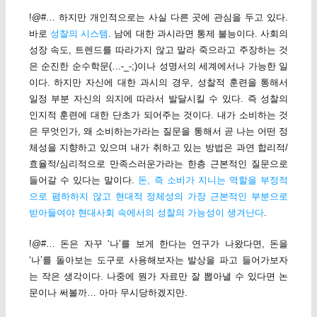
!@#… 하지만 개인적으로는 사실 다른 곳에 관심을 두고 있다.
바로
성찰의 시스템
. 남에 대한 과시라면 통제 불능이다. 사회의
성장 속도, 트렌드를 따라가지 않고 말라 죽으라고 주장하는 것
은 순진한 순수학문(…-_-;)이나 성명서의 세계에서나 가능한 일
이다. 하지만 자신에 대한 과시의 경우, 성찰적 훈련을 통해서
일정 부분 자신의 의지에 따라서 발달시킬 수 있다. 즉 성찰의
인지적 훈련에 대한 단초가 되어주는 것이다. 내가 소비하는 것
은 무엇인가, 왜 소비하는가라는 질문을 통해서 곧 나는 어떤 정
체성을 지향하고 있으며 내가 취하고 있는 방법은 과연 합리적/
효율적/심리적으로 만족스러운가라는 한층 근본적인 질문으로
들어갈 수 있다는 말이다.
돈, 즉 소비가 지니는 역할을 부정적
으로 폄하하지 않고 현대적 정체성의 가장 근본적인 부분으로
받아들여야 현대사회 속에서의 성찰의 가능성이 생겨난다
.
!@#… 돈은 자꾸 ‘나’를 보게 한다는 연구가 나왔다면, 돈을
‘나’를 돌아보는 도구로 사용해보자는 발상을 파고 들어가보자
는 작은 생각이다. 나중에 뭔가 자료만 잘 뽑아낼 수 있다면 논
문이나 써볼까… 아마 무시당하겠지만.