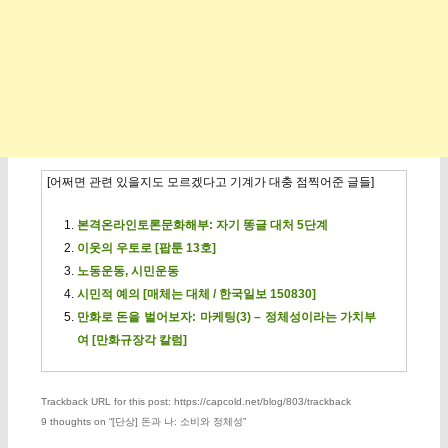
[어쩌면 관련 있을지도 모르겠다고 기계가 대충 점찍어준 글들]
본격온라인토론문화해부: 자기 똥글 대처 5단계
이웃의 우토로 [팝툰 13호]
노동운동, 시민운동
시민적 예의 [매체는 대체 / 한국일보 150830]
만화로 돈을 벌어보자: 마케팅(3) – 정체성이라는 가치부
여 [만화규장각 칼럼]
Trackback URL for this post: https://capcold.net/blog/803/trackback
9 thoughts on “
[단상] 돈과 나: 소비와 정체성
”