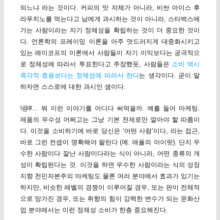
되느냐 라는 것이다. 커피의 맛 자체가 아니라, 비싼 아이스 후
라푸치노를 먹는다고 남에게 과시하는 것이 아니라, 스타벅스에
가는 사람이라는 자기 정체성을 확립하는 것이 더 중요한 것이
다. 언론학의 프레이밍 이론을 아주 멋드러지게 대중화시키고
있는 레이코프의 이론에서 사람들이 자기 이익보다는 궁극적으
로 정체성에 따라서 투표한다고 주장했듯, 사람들은
소비 역시
즉각적 효용보다는 정체성에 따라서 한다
는 생각이다. 굳이 말
하자면 스스로에 대한 과시인 셈이다.
!@#… 뭐 이런 이야기를 어디다 써먹을까. 예를 들어 마케팅.
제품의 우수성 어쩌고는 그냥 기본 전제로만 깔아야 할 따름이
다. 이것을 소비하기에 바로 당신은 ‘어떤 사람’이다, 라는 접근,
바로 그런 컨셉이 명확해야 팔린다 (예: 애플의 아이팟). 단지 우
수한 사람이다 잘난 사람이다라는 식이 아니라, 어떤 종류의 개
성이 확립된다는 것. 이것을 하면 우수한 사람이라는 식의 성장
지향 천민자본주의 마케팅도 물론 여러 분야에서 효과가 있기는
하지만, 비슷한 레벨의 경쟁이 이루어질 경우, 또는 판이 전체적
으로 망가진 경우, 또는 취향의 힘이 강력한 변수가 되는 문화산
업 분야에서는 이런 정체성 소비가 한층 중요해진다.