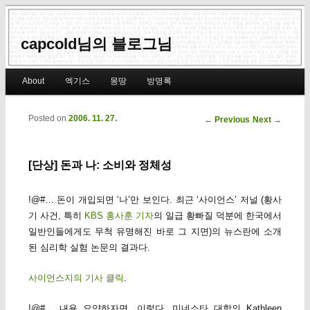
capcold님의 블로그님
Main menu
About
엑기스
몽땅
방명록
Skip to primary content
Skip to secondary content
Posted on
2006. 11. 27.
Post navigation
←
Previous
Next
→
[단상] 돈과 나: 소비와 정체성
!@#… 돈이 개입되면 ‘나’만 보인다. 최근 ‘사이언스’ 저널 (황사
기 사건, 특히
KBS 홍사훈 기자
의 일급 황빠질 덕분에 한국에서
일반인들에게도 무척 유명해진 바로 그 지면)의 뉴스란에 소개
된 심리학 실험 논문의 결과다.
사이언스지의 기사 클릭
.
!@#… 내용 요약하자면, 이렇다. 미네소타 대학의 Kathleen