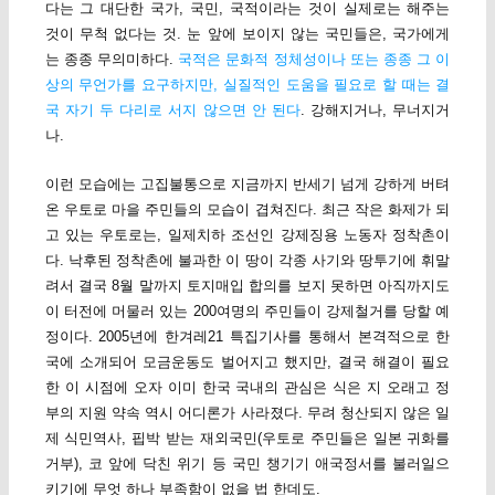
다는 그 대단한 국가, 국민, 국적이라는 것이 실제로는 해주는
것이 무척 없다는 것. 눈 앞에 보이지 않는 국민들은, 국가에게
는 종종 무의미하다.
국적은 문화적 정체성이나 또는 종종 그 이
상의 무언가를 요구하지만, 실질적인 도움을 필요로 할 때는 결
국 자기 두 다리로 서지 않으면 안 된다
. 강해지거나, 무너지거
나.
이런 모습에는 고집불통으로 지금까지 반세기 넘게 강하게 버텨
온 우토로 마을 주민들의 모습이 겹쳐진다. 최근 작은 화제가 되
고 있는 우토로는, 일제치하 조선인 강제징용 노동자 정착촌이
다. 낙후된 정착촌에 불과한 이 땅이 각종 사기와 땅투기에 휘말
려서 결국 8월 말까지 토지매입 합의를 보지 못하면 아직까지도
이 터전에 머물러 있는 200여명의 주민들이 강제철거를 당할 예
정이다. 2005년에 한겨레21 특집기사를 통해서 본격적으로 한
국에 소개되어 모금운동도 벌어지고 했지만, 결국 해결이 필요
한 이 시점에 오자 이미 한국 국내의 관심은 식은 지 오래고 정
부의 지원 약속 역시 어디론가 사라졌다. 무려 청산되지 않은 일
제 식민역사, 핍박 받는 재외국민(우토로 주민들은 일본 귀화를
거부), 코 앞에 닥친 위기 등 국민 챙기기 애국정서를 불러일으
키기에 무엇 하나 부족함이 없을 법 한데도.