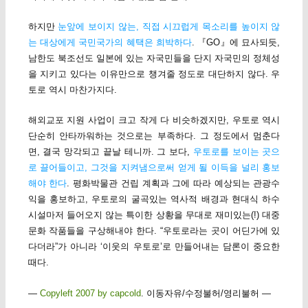
하지만
눈앞에 보이지 않는, 직접 시끄럽게 목소리를 높이지 않
는 대상에게 국민국가의 혜택은 희박하다
. 『GO』에 묘사되듯,
남한도 북조선도 일본에 있는 자국민들을 단지 자국민의 정체성
을 지키고 있다는 이유만으로 챙겨줄 정도로 대단하지 않다. 우
토로 역시 마찬가지다.
해외교포 지원 사업이 크고 작게 다 비슷하겠지만, 우토로 역시
단순히 안타까워하는 것으로는 부족하다. 그 정도에서 멈춘다
면, 결국 망각되고 끝날 테니까. 그 보다,
우토로를 보이는 곳으
로 끌어들이고, 그것을 지켜냄으로써 얻게 될 이득을 널리 홍보
해야 한다
. 평화박물관 건립 계획과 그에 따라 예상되는 관광수
익을 홍보하고, 우토로의 굴곡있는 역사적 배경과 현대식 하수
시설마저 들어오지 않는 특이한 상황을 무대로 재미있는(!) 대중
문화 작품들을 구상해내야 한다. “우토로라는 곳이 어딘가에 있
다더라”가 아니라 ‘이웃의 우토로’로 만들어내는 담론이 중요한
때다.
—
Copyleft 2007 by capcold
. 이동자유/수정불허/영리불허 —