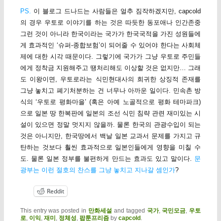
PS.
이 블로그 드나드는 사람들은 얼추 짐작하겠지만, capcold
의 경우 우토로 이야기를 하는 것은 따듯한 동포애나 인간존중
그런 것이 아니라 한국이라는 국가가 한국국적을 가진 성원들에
게 효과적인 ‘슈퍼-종합보험’이 되어줄 수 있어야 한다는 사회체
제에 대한 시각 때문이다. 그렇기에 국가가 그냥 우토로 주민들
에게 정착금 지원해주고 땡처리해도 이상할 것은 없지만… 그래
도 이왕이면, 우토로라는 식민현대사의 희귀한 상징적 존재를
그냥 놓치고 폐기처분하는 건 너무나 아까운 일이다. 민속촌 방
식의 ‘우토로 평화마을’ (혹은 아예 노골적으로 평화 테마파크)
으로 일본 땅 한복판에 일본의 조선 식민 침략 관련 재미있는 시
설이 있으면 정말 멋지지 않을까. 물론 한국의 관광수입이 되는
것은 아니지만, 한국땅에서 백날 일본 교과서 문제를 가지고 규
탄하는 것보다 훨씬 효과적으로 일본인들에게 영향을 미칠 수
도. 물론 일본 정부를 불편하게 만드는 효과도 있고 말이다.
문
광부는 이런 절호의 찬스를 그냥 놓치고 지나갈 셈인가
?
Reddit
This entry was posted in
만화세설
and tagged
국가
,
국민모금
,
우토
로
,
이익
,
재미
,
정체성
,
팝툰프리즘
by
capcold
.