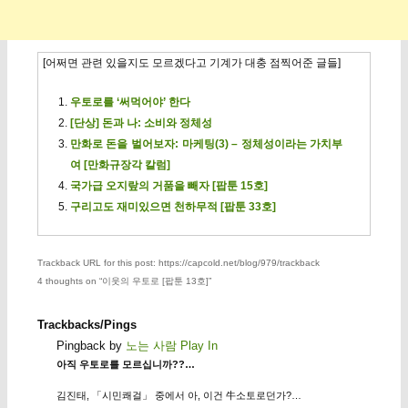
[어쩌면 관련 있을지도 모르겠다고 기계가 대충 점찍어준 글들]
우토로를 ‘써먹어야’ 한다
[단상] 돈과 나: 소비와 정체성
만화로 돈을 벌어보자: 마케팅(3) – 정체성이라는 가치부
여 [만화규장각 칼럼]
국가급 오지랖의 거품을 빼자 [팝툰 15호]
구리고도 재미있으면 천하무적 [팝툰 33호]
Trackback URL for this post: https://capcold.net/blog/979/trackback
4 thoughts on “
이웃의 우토로 [팝툰 13호]
”
Trackbacks/Pings
Pingback by
노는 사람 Play In
아직 우토로를 모르십니까??…
김진태, 「시민쾌걸」 중에서 아, 이건 牛소토로던가?…