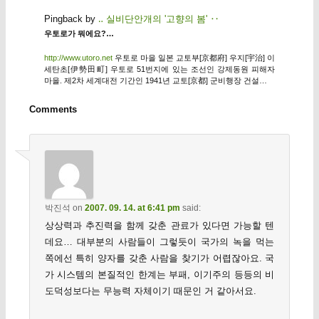
Pingback by
‥ 실비단안개의 '고향의 봄' ‥
우토로가 뭐에요?…
http://www.utoro.net
우토로 마을 일본 교토부[京都府] 우지[宇治] 이
세탄초[伊勢田町] 우토로 51번지에 있는 조선인 강제동원 피해자
마을. 제2차 세계대전 기간인 1941년 교토[京都] 군비행장 건설…
Comments
박진석
on
2007. 09. 14. at 6:41 pm
said:
상상력과 추진력을 함께 갖춘 관료가 있다면 가능할 텐
데요… 대부분의 사람들이 그렇듯이 국가의 녹을 먹는
쪽에선 특히 양자를 갖춘 사람을 찾기가 어렵잖아요. 국
가 시스템의 본질적인 한계는 부패, 이기주의 등등의 비
도덕성보다는 무능력 자체이기 때문인 거 같아서요.