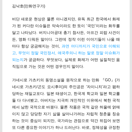
김낙호(만화연구가)
비단 새로운 현상은 물론 아니겠지만, 유독 최근 한국에서 화제
가 된 커다란 이슈들은 약속이라도 한 듯이 ‘국민’이라는 화두를
달고 나타났다. 버지니아공대 총기 참사든, 아프간 피랍 사건이
든, 영화 디워든 말이다. 그런데 정작 이런 이야기들이 나올 때
마다 항상 궁금해지는 것이,
과연 어디까지가 국민으로 이해되
고, 무엇이 정말 국민정서, 애국주의니 하는 말로 정말 이슈화가
되는지
가 궁금하다. 무엇보다, 실제로 화제가 어떤 실질적인 움
직임으로 가는 것은 어떤 경우인지 말이다.
가네시로 가츠키의 동명소설을 원작으로 하는 만화 『GO』(가
네시로 가츠키/곤도 요시후미)의 주인공은 ‘자이니치’라고 폄하
당하는 재일교포다. 일본 태생이고, 한국계 학교와 일본 학교를
둘 다 다녀봤고, 아버지는 지극히 개인적인 이유에서 북한 국적
에서 남한 국적으로 바꿨다. 물론 작품은 국적 같은 허울에 얽매
이지 않고 당당한 자기 삶을 살아나가려는 자립적 청춘을 칭송
하는 것이 중심이 되지만, 국가라는 관점으로 약간 뒤집어 보면
또 다른 중요한 이야기가 하나 드러난다. 바로, 정체성을 규정한