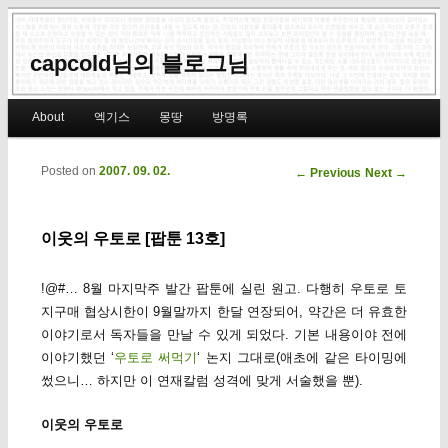
capcold님의 블로그님
Main menu
About
엑기스
몽땅
방명록
Skip to primary content
Skip to secondary content
Posted on
2007. 09. 02.
Post navigation
←
Previous
Next
→
이웃의 우토로 [팝툰 13호]
!@#… 8월 마지막주 발간 팝툰에 실린 원고. 다행히 우토로 토
지구매 협상시한이 9월말까지 한달 연장되어, 약간은 더 유효한
이야기로서 독자들을 만날 수 있게 되었다. 기본 내용이야 전에
이야기했던 ‘
우토로 써먹기
‘ 논지 그대로(애초에 같은 타이밍에
썼으니… 하지만 이 연재칼럼 성격에 맞게 서술했을 뿐).
이웃의 우토로