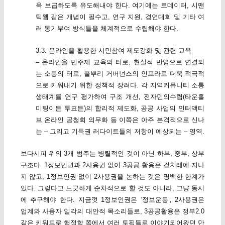
욱 보급하도록 유도해내야 한다. 여기에는 로데이터, 시맨
틱웹 같은 개념이 필수고, 연구 지원, 경연대회 및 기타 여
러 동기부여 방식들을 체계적으로 수립해야 한다.
3.3. 온라인을 활용한 시민참여 제도강화 및 관련 교육
– 온라인을 민주제 교육의 터로, 현실적 반영으로 연결되
는 소통의 터로, 풀뿌리 거버넌스의 인프라로 더욱 적극적
으로 키워내기 위한 정책적 장려다. 각 지역커뮤니티 소통
생태계를 연구 평가하여 구조 개선, 전자민의수렴(타운홀
미팅이든 투표든)의 합리적 제도화, 공공 사업의 인터액티
브 온라인 공청회 의무화 등 이쪽은 아주 본격적으로 신나
는 – 그리고 기득권 러다이트들의 저항이 예상되는 – 영역.
보다시피 위의 3개 범주는 병렬적인 것이 아닌 하부, 중부, 상부
구조다. 1정보인권과 2사용권 없이 3공공 활용은 겉치레에 지나
지 않고, 1정보인권 없이 2사용권을 논하는 것은 명백한 한계가
있다. 그렇다고 느긋하게 순차적으로 할 것도 아니라, 그냥 동시
에 추구해야 한다. 지금껏 1정보인권은 ‘정보운동’, 2사용권은
업계와 사용자 일각의 대안적 목소리들로, 3공공활용은 정부2.0
같은 키워드로 행정학 쪽에서 여러 토픽들로 이야기되어왔던 만