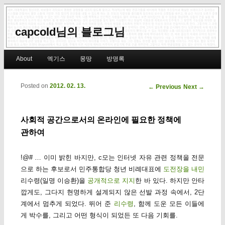
capcold님의 블로그님
Main menu
About
엑기스
몽땅
방명록
Skip to primary content
Skip to secondary content
Posted on
2012. 02. 13.
Post navigation
←
Previous
Next
→
사회적 공간으로서의 온라인에 필요한 정책에
관하여
!@# … 이미 밝힌 바지만, c모는 인터넷 자유 관련 정책을 전문
으로 하는 후보로서 민주통합당 청년 비례대표에
도전장을 내민
리수령(일명 이승환)을
공개적으로 지지
한 바 있다. 하지만 안타
깝게도, 그다지 현명하게 설계되지 않은 선발 과정 속에서, 2단
계에서 멈추게 되었다. 뛰어 준
리수령
, 함께 도운 모든 이들에
게 박수를, 그리고 어떤 형식이 되었든 또 다음 기회를.