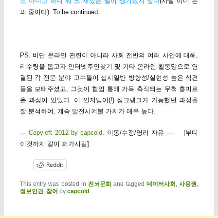
도 아니고 하니 뭐 또 재밌는 일이 생기겠지 싶다
(사실 이미 논
의 중이다). To be continued.
PS. 비단 온라인 관련이 아니라 사회 전반의 여러 사안에 대해,
리수령을 돕고자 인터넷주인찾기 및 기타 온라인 활동망으로 연
결된 각 전문 분야 고수들이 십시일반 방향성/실현성 높은 식견
들을 보태주셨고, 그것이 협업 통해 가득 축적되는 무척 흥미로
운 과정이 있었다. 이 인지잉여(!) 싱크탱크가 가능했던 과정을
잘 분석하여, 계속 발전시켜볼 가치가 매우 높다.
—
Copyleft 2012 by capcold
. 이동/수정/영리 자유 — [부디
이것까지 같이 퍼가시길]
Reddit
This entry was posted in
전뇌문화
and tagged
데이터사회
,
사용권
,
정보인권
,
참여
by
capcold
.