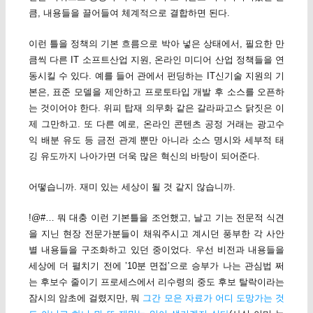
큼, 내용들을 끌어들여 체계적으로 결합하면 된다.
이런 틀을 정책의 기본 흐름으로 박아 넣은 상태에서, 필요한 만
큼씩 다른 IT 소프트산업 지원, 온라인 미디어 산업 정책들을 연
동시킬 수 있다. 예를 들어 관에서 펀딩하는 IT신기술 지원의 기
본은, 표준 모델을 제안하고 프로토타입 개발 후 소스를 오픈하
는 것이어야 한다. 위피 탑재 의무화 같은 갈라파고스 닭짓은 이
제 그만하고. 또 다른 예로, 온라인 콘텐츠 공정 거래는 광고수
익 배분 유도 등 금전 관계 뿐만 아니라 소스 명시와 세부적 태
깅 유도까지 나아가면 더욱 많은 혁신의 바탕이 되어준다.
어떻습니까. 재미 있는 세상이 될 것 같지 않습니까.
!@#… 뭐 대충 이런 기본틀을 조언했고, 날고 기는 전문적 식견
을 지닌 현장 전문가분들이 채워주시고 계시던 풍부한 각 사안
별 내용들을 구조화하고 있던 중이었다. 우선 비전과 내용들을
세상에 더 펼치기 전에 ’10분 면접’으로 승부가 나는 관심법 쩌
는 후보수 줄이기 프로세스에서 리수령의 중도 후보 탈락이라는
잠시의 암초에 걸렸지만, 뭐
그간 모은 자료가 어디 도망가는 것