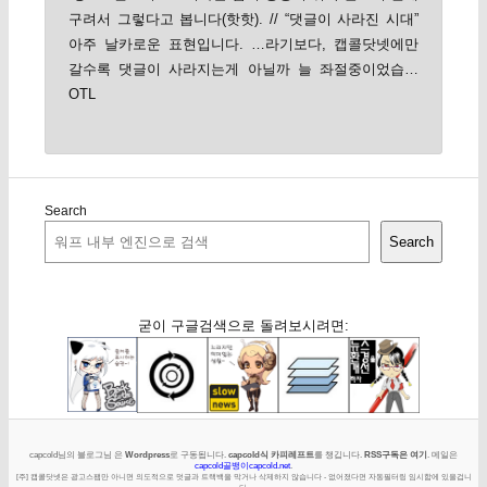
구려서 그렇다고 봅니다(핫핫). // “댓글이 사라진 시대”
아주 날카로운 표현입니다. …라기보다, 캡콜닷넷에만
갈수록 댓글이 사라지는게 아닐까 늘 좌절중이었습…
OTL
Search
Search
굳이 구글검색으로 돌려보시려면:
capcold님의 블로그님 은
Wordpress
로 구동됩니다.
capcold식 카피레프트
를 챙깁니다.
RSS구독은 여기
. 메일은
capcold골뱅이capcold.net
.
[주] 캡콜닷넷은 광고스팸만 아니면 의도적으로 덧글과 트랙백을 막거나 삭제하지 않습니다 - 없어졌다면 자동필터링 임시함에 있을겁니