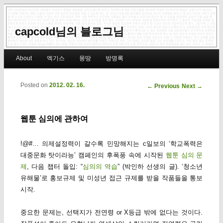
capcold님의 블로그님
Main menu
About
엑기스
몽땅
방명록
Skip to primary content
Skip to secondary content
Posted on
2012. 02. 16.
Post navigation
←
Previous
Next
→
웹툰 심의에 관하여
!@#… 의제설정력이 갈수록 민망해지는 c일보의 ‘학교폭력은
대중문화 탓이라능’ 캠페인의 후폭풍 속에 시작된
웹툰 심의 문
제
, 다음 챕터 돌입: “
심의의 역습
” (박인하 선생의 글). ‘청소년
유해물’로 홍보규제 및 미성년 접근 규제를 받을 작품들을 통보
시작.
중요한 문제는, 선택지가 전연령 or X등급 밖에 없다는 것이다.