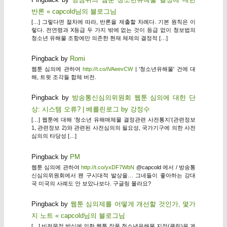
반론 « capcold님의 블로그님
[…] 그렇다면 절차에 따라, 반론을 제출할 차례다. 기본 원칙은 이
렇다. 전연령과 X등급 두 가지 밖에 없는 것이 등급 없이 청보법의
청소년 유해물 조항에만 의존한 현재 체제의 결정적 […]
Pingback by
Romi
웹툰 심의에 관하여
http://t.co/iVAeevCW
| '청소년유해물' 건에 대
해, 트윗 조각들 합체 버전.
Pingback by
방송통신심의위원회 웹툰 심의에 대한 단
상: 시스템 오류? | 베를린로그 by 강정수
[…] 웹툰에 대해 ‘청소년 유해매체물 결정관련 사전통지’(관련정보
1, 관련정보 2)와 관련된 사전심의의 필요성, 국가기구에 의한 사전
심의의 타당성 […]
Pingback by
PM
웹툰 심의에 관하여
http://t.co/yxDF7WbN
@capcold 에서 / 방송통
신심의위원회에서 왠 구시대적 발상을… 그네들이 좋아하는 강대
국 미국의 사례도 안 보았나보다. 구글링 몰라요?
Pingback by
웹툰 심의제를 어떻게 개선할 것인가, 몇가
지 노트 « capcold님의 블로그님
[…] 비전문적 방식에 의한 웹툰 작품 청소년유해물 지정(클릭)을 계