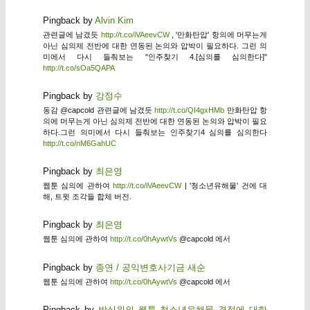
Pingback by
Alvin Kim
관련글에 남겼듯
http://t.co/iVAeevCW
, '만화탄압' 항의에 머무는게
아닌 심의제 전반에 대한 연동된 논의와 압박이 필요하다. 그런 의
미에서 다시 들춰보는 "인주찾기 4.[심의를 심의한다]"
http://t.co/sOa5QAPA
Pingback by
강정수
동감 @capcold 관련글에 남겼듯
http://t.co/QI4gxHMb
만화탄압 항
의에 머무는게 아닌 심의제 전반에 대한 연동된 논의와 압박이 필요
하다.그런 의미에서 다시 들춰보는 인주찾기4 심의를 심의한다
http://t.co/nM6GahUC
Pingback by
최은영
웹툰 심의에 관하여
http://t.co/iVAeevCW
| '청소년유해물' 건에 대
해, 트윗 조각들 합체 버전.
Pingback by
최은영
웹툰 심의에 관하여
http://t.co/0hAywtVs
@capcold 에서
Pingback by
종연 / 공익변호사기금 새순
웹툰 심의에 관하여
http://t.co/0hAywtVs
@capcold 에서
Pingback by
방심위의 웹툰 청소년유해물 결정에 대한