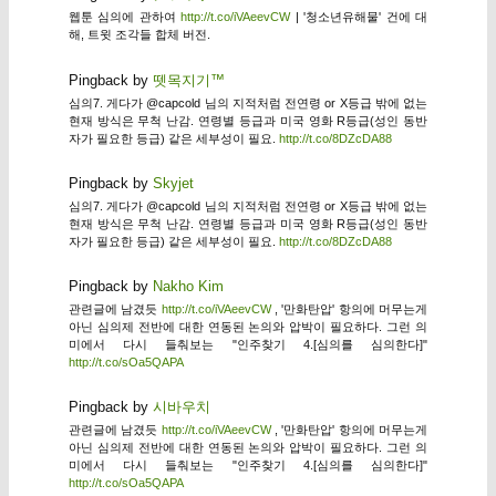
웹툰 심의에 관하여
http://t.co/iVAeevCW
| '청소년유해물' 건에 대
해, 트윗 조각들 합체 버전.
Pingback by
뗏목지기™
심의7. 게다가 @capcold 님의 지적처럼 전연령 or X등급 밖에 없는
현재 방식은 무척 난감. 연령별 등급과 미국 영화 R등급(성인 동반
자가 필요한 등급) 같은 세부성이 필요.
http://t.co/8DZcDA88
Pingback by
Skyjet
심의7. 게다가 @capcold 님의 지적처럼 전연령 or X등급 밖에 없는
현재 방식은 무척 난감. 연령별 등급과 미국 영화 R등급(성인 동반
자가 필요한 등급) 같은 세부성이 필요.
http://t.co/8DZcDA88
Pingback by
Nakho Kim
관련글에 남겼듯
http://t.co/iVAeevCW
, '만화탄압' 항의에 머무는게
아닌 심의제 전반에 대한 연동된 논의와 압박이 필요하다. 그런 의
미에서 다시 들춰보는 "인주찾기 4.[심의를 심의한다]"
http://t.co/sOa5QAPA
Pingback by
시바우치
관련글에 남겼듯
http://t.co/iVAeevCW
, '만화탄압' 항의에 머무는게
아닌 심의제 전반에 대한 연동된 논의와 압박이 필요하다. 그런 의
미에서 다시 들춰보는 "인주찾기 4.[심의를 심의한다]"
http://t.co/sOa5QAPA