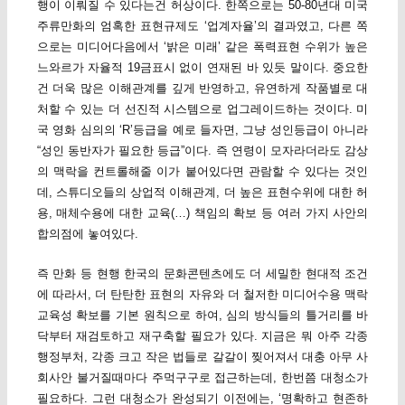
행이 이뤄질 수 있다는건 허상이다. 한쪽으로는 50-80년대 미국
주류만화의 엄혹한 표현규제도 ‘업계자율’의 결과였고, 다른 쪽
으로는 미디어다음에서 ‘밝은 미래’ 같은 폭력표현 수위가 높은
느와르가 자율적 19금표시 없이 연재된 바 있듯 말이다. 중요한
건 더욱 많은 이해관계를 깊게 반영하고, 유연하게 작품별로 대
처할 수 있는 더 선진적 시스템으로 업그레이드하는 것이다. 미
국 영화 심의의 ‘R’등급을 예로 들자면, 그냥 성인등급이 아니라
“성인 동반자가 필요한 등급”이다. 즉 연령이 모자라더라도 감상
의 맥락을 컨트롤해줄 이가 붙어있다면 관람할 수 있다는 것인
데, 스튜디오들의 상업적 이해관계, 더 높은 표현수위에 대한 허
용, 매체수용에 대한 교육(…) 책임의 확보 등 여러 가지 사안의
합의점에 놓여있다.
즉 만화 등 현행 한국의 문화콘텐츠에도 더 세밀한 현대적 조건
에 따라서, 더 탄탄한 표현의 자유와 더 철저한 미디어수용 맥락
교육성 확보를 기본 원칙으로 하여, 심의 방식들의 틀거리를 바
닥부터 재검토하고 재구축할 필요가 있다. 지금은 뭐 아주 각종
행정부처, 각종 크고 작은 법들로 갈갈이 찢어져서 대충 아무 사
회사안 불거질때마다 주먹구구로 접근하는데, 한번쯤 대청소가
필요하다. 그런 대청소가 완성되기 이전에는, ‘명확하고 현존하