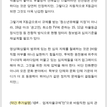
작품성이 좋아도 유혈낭자 연쇄살인 스릴러라면 전연령은 곤란
하다는 것은 당연히 인정하지만, 그렇다고 자동적으로 X등급이
되면 그것도 더욱 난감한 일이다.
그렇기에 X등급으로서 규제를 받는 ‘청소년유해물 지정’이 아니
라, 19금 마크 ‘권고'(!), 최소한 TV에 준하는 15, 12금 자율등급
정식인정 등 전향적 방식으로 현행 엉터리 청보법과 심의기준을
재설계할 필요가 있다.
영상/화상물의 범위에 있는 한 심의 자체를 철폐하는 것은 (바람
직함 여부를 떠나) 실현하기 힘들지만, 투박한 원천봉쇄 위주의
구시대적 패러다임에 머물고 있는 심의제들을 대거 업그레이드
해야 하고, 그것을 위한 의제 압박을 해야 한다. 비단 만화뿐만
아니라 모든 문화 분야에서. 학부모 단체와 문화 단체 가운데 어
디가 더 표 동원력이 뛰어난가 같은 정치적 문제들이 걸림돌이
지만;;;
(
약간 추가설명
) !@#… 업계자율규제”만”으로 바람직한 심의 관