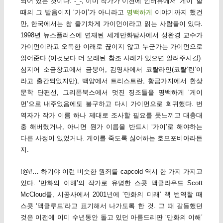
되어 있는 것이다. -_-; 이미 작가가 이전에 인터뷰에서 ‘게이’ 할
때의 그 발음이지 ‘가이’가 아니라고
명백하게
이야기까지 했건
만, 한국에서는 참 줄기차게 가이먼이라고 읽는 사람들이 있다.
1998년 뉴스플러스에 연재된 세계만화탐사에서 성완경 교수가
가이먼이라고 오독한 이래로 끊이지 않고 누군가는 가이먼으로
읽어준다 (이것보다 더 오래된 참조 사례가 있으면 알려주시길).
심지어 소금창고에서 금붕어, 김영사에서 코랄라인(코랄’린’이
라고 출간되었지만), 백양에서 트리스트란, 황금가지에서 환상
문학 단편선, 그리폰북스에서 멋진 징조들을 명백하게 ‘게이
먼’으로 내주었음에도 불구하고 다시 가이먼으로 회귀했다. 번
역자가 작가 이름 하나 제대로 조사할 필요를 못느끼고 대충대
충 해버렸거나, 아니면 뭔가 이름을 반드시 ‘가이’로 해야하는
다른 사정이 있었거나. 게이를 죽도록 싫어하는 호모포비아라든
지.
!@#… 하기야 이런 비슷한 원죄를 capcold 역시 한 가지 가지고
있다. ‘만화의 이해’의 작가로 유명한 스콧 맥클라우드 Scott
McCloud를, 시공사에서 2001년에 ‘만화의 미래’ 책 번역할 때
스콧 ‘맥클루드’라고 표기해서 나가도록 한 것. 그 때 갈등했던
것은 이전에 이미 수년동안 돌고 있던 아름드리판 ‘만화의 이해’