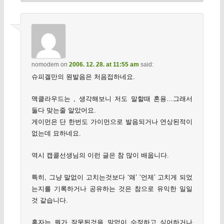
nomodem
on
2006. 12. 28. at 11:55 am
said:
슈피겔만의 원발음은 처음접하네요.
맥클라우드는 , 생각해보니 저도 말할때 혼용…그래서
둘다 맞는줄 알았어요.
게이먼은 단 한번도 가이먼으로 발음되거나 연상된적이
없는데 묘하네요.
역시 캡콜선생님의 이런 글은 참 많이 배웁니다.
특히, 그냥 말없이 고치는것보다 ‘왜’ ‘언제’ 고치게 되었
는지를 기록하거나 공유하는 것은 참으로 유익한 일일
것 같습니다.
혹자는 뭔가 잘못된것을 말없이 수정하고 싶어하거나