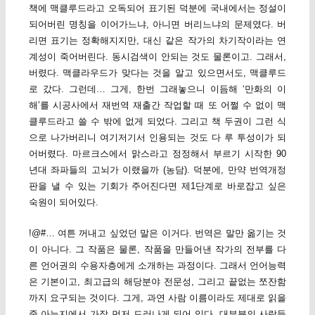
책에 맥클루드라고 오독되어 표기된 덕분에 국내에서는 정설이
되어버린 명칭을 이어가느냐, 아니면 버리느냐의 문제였다. 버
리면 표기는 정확해지지만, 대신 같은 작가의 차기작이라는 연
계성이 죽어버린다. 동시검색이 안되는 것도 물론이고. 그래서,
버렸다. 맥클라우드가 맞다는 것을 알고 있으면서도, 맥클루드
로 갔다. 그런데… 그게, 한번 그래놓으니 이듬해 ‘만화의 이
해’를 시공사에서 재번역 재출간 작업할 때 또 어쩔 수 없이 맥
클루드라고 쓸 수 밖에 없게 되었다. 그리고 책 두권이 그런 식
으로 나가버리니 여기저기서 인용되는 것도 다 루 투성이가 되
어버렸다. 마르크스에서 맑스라고 정정해서 부르기 시작한 90
년대 좌파들의 고뇌가 이랬을까 (농담). 덕분에, 만약 번역개정
판을 낼 수 있는 기회가 주어진다면 제1단계로 바로잡고 싶은
숙원이 되어있다.
!@#… 여튼 꺼내고 싶었던 말은 이거다. 번역은 말만 옮기는 것
이 아니다. 그 작품은 물론, 작품을 만들어낸 작가의 전부를 다
른 언어권의 수용자층에게 소개하는 과정이다. 그래서 언어능력
은 기본이고, 최고급의 해당분야 전문성, 그리고 끝없는 쪼잔함
까지 요구되는 것이다. 그게, 과연 사람 이름이라도 제대로 읽을
줄 아는지에서 가장 먼저 드러나게 되어 있다. 대부분의 사람들