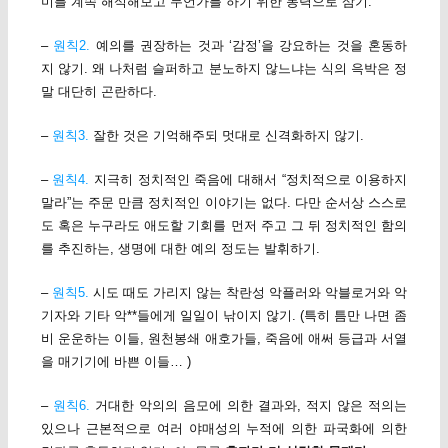
미를 계속 해석해보고 무언가를 하기 위한 동력으로 삼기.
–
원칙2.
예의를 권장하는 것과 ‘감정’을 강요하는 것을 혼동하
지 않기. 왜 나처럼 슬퍼하고 분노하지 않느냐는 식의 윽박은 정
말 대단히 곤란하다.
–
원칙3.
잘한 것은 기억해주되 멋대로 신격화하지 않기.
–
원칙4.
지극히 정치적인 죽음에 대해서 “정치적으로 이용하지
말라”는 주문 만큼 정치적인 이야기는 없다. 다만 순서상 스스로
도 혹은 누구라도 애도할 기회를 먼저 주고 그 뒤 정치적인 함의
를 추진하는, 생명에 대한 예의 정도는 발휘하기.
–
원칙5.
시도 때도 가리지 않는 착란성 악플러와 악블로거와 악
기자와 기타 악**들에게 일일이 낚이지 않기. (특히 틈만 나면 좀
비 운운하는 이들, 원천봉쇄 애호가들, 죽음에 애써 등급과 서열
을 매기기에 바쁜 이들… )
–
원칙6.
거대한 악의의 음모에 의한 결과와, 적지 않은 적의는
있으나 근본적으로 여러 야매성의 누적에 의한 파국화에 의한