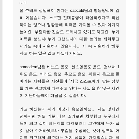
said:
쫌 추해도 정밀해야 한다는 capcold님의 행동양식에 감
히 여쭙습니다. 노무현 전대통령이 타살되었다고 확신
하지는 않으나 정황들에 의혹은 가져볼 수 있다 여겨지
는데요. 부정확한 진술도 드러나고 있기도 하고요. 누가
이득을 보느냐 누가 그랬느냐에 대한 논의는 제쳐두고
서라도 속이 시원하지 않습니다… 제 속 시원하게 해주
자고 하는 일은 결코 아닐테지만요.
nomodem님은 바보도 음모. 센스없음도 음모. 검색어 1
위도 음모. 비리도 음모. 추모도 음모. 뭐든지 음모로 몰
아가는 사람들은 자신들이 ‘지금 스스로에게 맞는 정부
를 계속 견고하게 다져주고 있다는 사실’을 참 많은 시간
이 지난다음에야 깨달을 것 같습니다.
라고 하셨는데 뭐가 어떻게 음모일까요… 저도 몇시간
전까지만 해도 기분 나쁜 소리로만 치부했고 누구에게
득이 되고 실이 되는지를 따져보려니 고인에게 누가 될
것 같아 주저하였으나 부검을 주장하는 것이 정부의 어
디를 견고하게 해준다는 건지 납득이 가지않습니다. 물