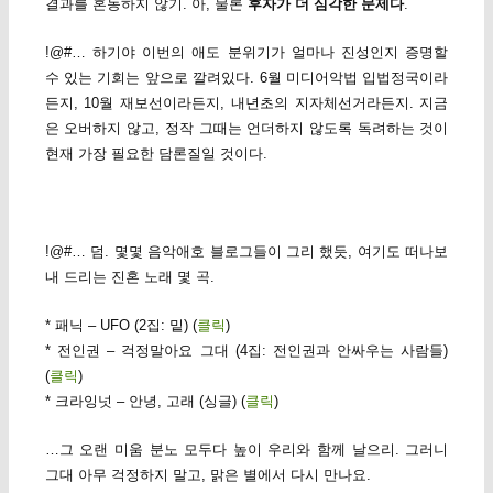
결과를 혼동하지 않기. 아, 물론
후자가 더 심각한 문제다
.
!@#… 하기야 이번의 애도 분위기가 얼마나 진성인지 증명할
수 있는 기회는 앞으로 깔려있다. 6월 미디어악법 입법정국이라
든지, 10월 재보선이라든지, 내년초의 지자체선거라든지. 지금
은 오버하지 않고, 정작 그때는 언더하지 않도록 독려하는 것이
현재 가장 필요한 담론질일 것이다.
!@#… 덤. 몇몇 음악애호 블로그들이 그리 했듯, 여기도 떠나보
내 드리는 진혼 노래 몇 곡.
* 패닉 – UFO (2집: 밑) (
클릭
)
* 전인권 – 걱정말아요 그대 (4집: 전인권과 안싸우는 사람들)
(
클릭
)
* 크라잉넛 – 안녕, 고래 (싱글) (
클릭
)
…그 오랜 미움 분노 모두다 높이 우리와 함께 날으리. 그러니
그대 아무 걱정하지 말고, 맑은 별에서 다시 만나요.