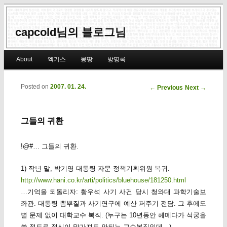
capcold님의 블로그님
Main menu
About
엑기스
몽땅
방명록
Skip to primary content
Skip to secondary content
Posted on
2007. 01. 24.
Post navigation
←
Previous
Next
→
그들의 귀환
!@#… 그들의 귀환.
1) 작년 말, 박기영 대통령 자문 정책기획위원 복귀.
http://www.hani.co.kr/arti/politics/bluehouse/181250.html
…기억을 되돌리자: 황우석 사기 사건 당시 청와대 과학기술보
좌관. 대통령 뽐뿌질과 사기연구에 예산 퍼주기 전담. 그 후에도
별 문제 없이 대학교수 복직. (누구는 10년동안 헤메다가 석궁을
쏠 정도로 정신이 망가져도 안되는 교수복직인데…)