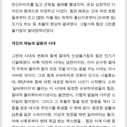
전신타이즈를 입고 근육질 몸매를 뽐냈으며, 온갖 상징적인 디
자인과 원색으로 치장하고 다녔다. 힘은 때로는 고대 자연 정령
들로부터 오고 (캡틴 마블 등), 외계의 출신으로부터 (슈퍼맨 등)
오기도 하는 등 초월적 현상의 결과였다. 그렇기에 힘은 그만큼
불가침의 절대영역이었다.
개인의 재능과 갈등의 시대
그런데 시대의 변화와 함께 절대적 신성불가침의 힘은 인기가
시들해졌다. 비록 여전히 시대는 냉전이지만, 이미 순수한 절대
적 우위의 물리적 힘이 모든 것을 이기는 꿈을 꾸는 시대는 지나
가버린 것이다. 그와 함께 슈퍼히어로 만화의 인기도 시들했는
데, 60년대에 힘에 대한 새로운 해석이 나오기 시작했다. 소위
‘실버에이지’라 불리는 이 시대에 등장한 슈퍼히어로들의 힘은,
절대적 물리력이라기보다는 돌연변이, 기형적 발달에 가까운 스
타일의 힘이었다. 그리고 그 초월적 힘을 얻은 영웅들 역시 그
힘을 얻은 대가로 무언가를 희생할 수 밖에 없다. 평온한 생활과
삼촌을 잃은 스파이더맨, 이성과 정장을 매번 잃어버리는 헐크,
아예 사회로부터 변태 취급 받는 엑스멘들… 힘은 이제 다른 종