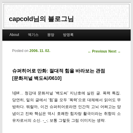
capcold님의 블로그님
Main menu
About
엑기스
몽땅
방명록
Skip to primary content
Skip to secondary content
Posted on
2006. 11. 02.
Post navigation
←
Previous
Next
→
슈퍼히어로 만화: 절대적 힘을 바라보는 관점
[문화저널 백도씨/0610]
!@#… 청강대 문화저널 ‘백도씨’ 지난호에 실린 글. 폭력 특집.
당연히, 밑의 글에서 ‘힘’을 모두 ‘폭력’으로 대체해서 읽어도 무
방하다. 뭐랄까, 이건 슈퍼히어로라면 인간적 고뇌 어쩌고는 양
념이고 진짜 핵심은 역시 호쾌한 힘자랑 활극이라는 취향의 소
유자로서의 소신. -_-; 보통 그렇듯 그림 이미지는 생략.