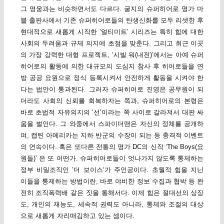
그 영웅과는 비슷하면서도 다르다. 굴지의 슈퍼히어로 명가 마
블 출판사에서 기존 슈퍼히어로들의 탄생신화를 모두 리셋한 후
현대적으로 새롭게 시작한 ‘얼티미트’ 시리즈는 특히 힘에 대한
사회의 두려움과 규제 의지에 초점을 맞춘다. 그리고 최근 이곳
의 가장 강력한 대형 프로젝트, ‘시빌 워(내전)’에서는 아예 슈퍼
히어로의 활동에 의한 대규모의 도심지 참사 후 히어로들을 연
방 공공 요원으로 정식 등록시켜서 안전하게 활동을 시켜야 한
다는 법안이 통과된다. 그러자 슈퍼히어로 진영은 공무원이 되
더라도 사회의 신뢰를 회복하자는 쪽과, 슈퍼히어로의 본령은
바로 초법적 자유의지의 ‘선’이라는 쪽 사이로 갈라져서 대판 싸
움을 벌인다. 그 와중에서 스파이더맨은 자신의 정체를 공개하
며, 캡틴 아메리카는 지하 반군의 수장이 되는 등 충격적 이벤트
의 연속이다. 혹은 또다른 전통의 명가 DC의 신작 ‘The Boys(요
원들)’ 은 또 어떤가. 슈퍼히어로들이 엇나가지 않도록 통제하는
정부 비밀조직인 ’더 보이스‘가 주인공이다. 초월적 힘을 지닌
이들을 통제하는 방법이란, 바로 야비한 정보 수집과 협박 등 완
전히 조직폭력배 같은 짓을 통해서다. 이제 힘은 절대선의 상징
도, 개인의 재능도, 세속적 권력도 아니라, 통제와 조절의 대상
으로 새롭게 자리매김하고 있는 셈이다.