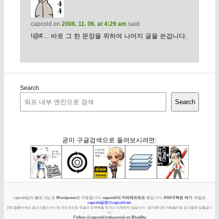
capcold
on
2006. 11. 06. at 4:29 am
said:
!@#… 바로 그 한 문장을 위하여 나머지 글을 쓴겁니다.
Search
Search
굳이 구글검색으로 돌려보시려면:
capcold님의 블로그님 은
Wordpress
로 구동됩니다.
capcold식 카피레프트
를 챙깁니다.
RSS구독은 여기
. 메일은
capcold골뱅이capcold.net
.
[주] 캡콜닷넷은 광고스팸만 아니면 의도적으로 덧글과 트랙백을 막거나 삭제하지 않습니다 - 없어졌다면 자동필터링 임시함에 있을겁니
다.
Follow @capcold.bsky.social on BlueSky