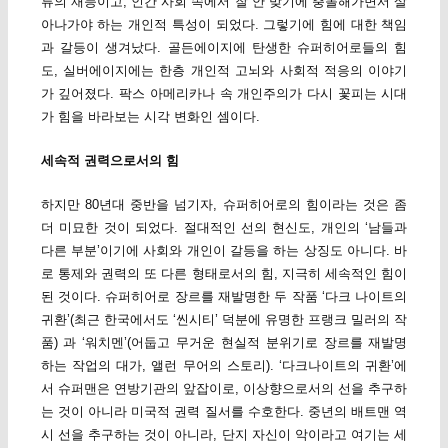
류의 재능이고, 인간 사회 속에서 잘 안 맞기에 충돌해가면서 살
아나가야 하는 개인적 특성이 되었다. 그렇기에 힘에 대한 책임
과 갈등이 생겨났다. 골든에이지에 탄생한 슈퍼히어로들의 힘
도, 실버에이지에는 한층 개인적 고뇌와 사회적 적응의 이야기
가 깊어졌다. 팍스 아메리카나 속 개인주의가 다시 꽃피는 시대
가 힘을 바라보는 시각 변화인 셈이다.
세속적 권력으로서의 힘
하지만 80년대 중반을 넘기자, 슈퍼히어로의 힘이라는 것은 좀
더 미묘한 것이 되었다. 절대적인 선의 현신도, 개인의 ‘남들과
다른 부분’이기에 사회와 개인이 갈등을 하는 상징도 아니다. 바
로 통제와 권력의 또 다른 형태로서의 힘, 지극히 세속적인 힘이
된 것이다. 슈퍼히어로 장르를 재발명한 두 작품 ‘다크 나이트의
귀환’(최근 한국에서도 ‘씬시티’ 덕분에 유명한 프랭크 밀러의 작
품) 과 ‘워치멘’(어둡고 무거운 현실적 분위기로 장르를 재발명
하는 작업의 대가, 앨런 무어의 스토리). ‘다크나이트의 귀환’에
서 슈퍼맨은 연방기관의 앞잡이로, 이상향으로서의 선을 추구하
는 것이 아니라 미국적 권력 질서를 수호한다. 중년의 배트맨 역
시 선을 추구하는 것이 아니라, 단지 자신이 악이라고 여기는 세