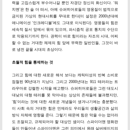
력을 고집스럽게 부수어나갈 뿐인 자경단 정신의 화신이다. ‘워
치멘’은 한 술 더 떠서, 아예 슈퍼히어로들의 영웅질이 법적으로
금지된 가상의 현대사회를 무대로 한다(이 설정은 2000년대에
애니메이션 ‘인크레디블’에도 그대로 이식된다). 영웅들의 힘은
세속적 질서 앞에서 묶여 있으며, 파시즘적 공포 통치의 수단으
로 악용되기까지 한다. 권력이 바로 힘이라는 자조의 시대, 어찌
할 수 없는 거대한 체제의 힘 앞에 무력한 일반인들, 그것이 바
로 냉전 끝물 시대의 초상이다.
초월적 힘을 통제하는 것
그리고 힘에 대한 새로운 해석 보다는 캐릭터성의 반복 소비로
점철된 90년대가 지났다. 그리고 2000년대는 911 테러라는 트
라우마로 강렬한 시작을 예고했다. 슈퍼히어로들은 그런 대도시
대낮의 대형 테러를 못 막아내는 상상의 존재들에 불과했지만,
‘힘’이라는 것에 대한 새로운 개념들이 생겨나기에는 충분했다.
이 사회 속의 거대한 힘은 언제라도 우리들의 생활공간과 삶의
방식 자체에 영향을 준다. 그렇기 때문에 힘은 막을 수는 없더라
도 조절되고, 규제되어야 할 대상인 셈이다. 스파이더맨 영화판
들이 만들어낸 스파이더맨은 그런 의미에서 원래 실버에이지의