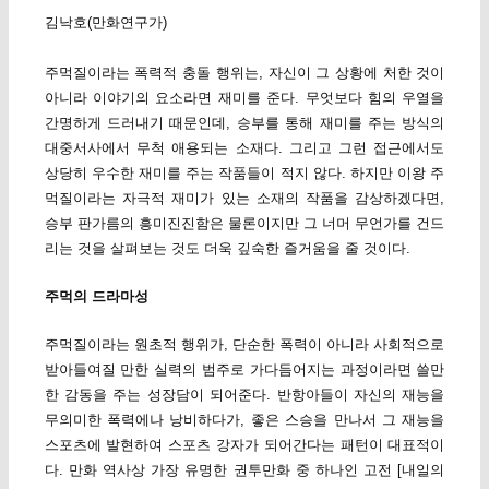
김낙호(만화연구가)
주먹질이라는 폭력적 충돌 행위는, 자신이 그 상황에 처한 것이
아니라 이야기의 요소라면 재미를 준다. 무엇보다 힘의 우열을
간명하게 드러내기 때문인데, 승부를 통해 재미를 주는 방식의
대중서사에서 무척 애용되는 소재다. 그리고 그런 접근에서도
상당히 우수한 재미를 주는 작품들이 적지 않다. 하지만 이왕 주
먹질이라는 자극적 재미가 있는 소재의 작품을 감상하겠다면,
승부 판가름의 흥미진진함은 물론이지만 그 너머 무언가를 건드
리는 것을 살펴보는 것도 더욱 깊숙한 즐거움을 줄 것이다.
주먹의 드라마성
주먹질이라는 원초적 행위가, 단순한 폭력이 아니라 사회적으로
받아들여질 만한 실력의 범주로 가다듬어지는 과정이라면 쓸만
한 감동을 주는 성장담이 되어준다. 반항아들이 자신의 재능을
무의미한 폭력에나 낭비하다가, 좋은 스승을 만나서 그 재능을
스포츠에 발현하여 스포츠 강자가 되어간다는 패턴이 대표적이
다. 만화 역사상 가장 유명한 권투만화 중 하나인 고전 [내일의