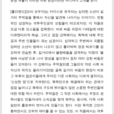
운영 규율이 미비한 사회 현장이라면 어디서나 고개를 든다.
[홀리랜드](모리 코우지)는 카미시로 유우라는 심약한 소년이 길
거리 주먹질을 통해서 자신을 발견해 나아가는 이야기다. 전형
적인 성장하는 격투주인공의 모험물이 떠오르지만, 이 작품은
조금 다른 요소들을 접목한다. 바로 싸움 과정의 디테일에 대한
다큐멘터리적 해설, 그리고 점점 강력해지는 폭력에 대해 주인
공과 주변 인물들이 겪는 심경이다. 심약하고 주변에서 괴롭힘
당하던 소년이 방에서 나오지 않고 틀어박혀 정권 찌르기를 집
요하게 연습한 후, 길거리에서 불량배들을 공격하는 익명의 ‘불
량배 사냥꾼’으로 나서 명성을 쌓으면서 점차 여타 강한 싸움꾼
들이 꼬여든다. 더 강해지는 주먹질만큼 그들만의 작은 사회 속
자신의 위치도 올라가지만(밤 골목 길거리 싸움의 현장이 바로
그 부류의 젊은이들에게 주어진 기존 사회와는 다르게 움직이는
‘신성한 땅’으로 치부된다), 폭력만으로 해결해야 하는 관계가
점점 늘어나고 폭력의 구도에 뛰어들지 않은 소중한 주변인들에
대한 위협 역시 커진다. 주먹질은 그 작은 사회에서는 우정도 권
력서열도 만들어내며 소속감을 찾게 해주는 동시에, 더욱 사회
일반의 룰로부터 벗어나게 만들기도 한다. 이런 묵직한 고민이
통하면서도 오락적 재미를 줄 수 있는 것은, 이 작품에서는 격투