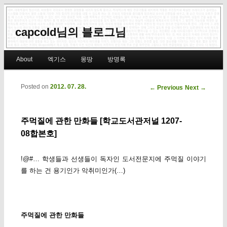
capcold님의 블로그님
Main menu
About
엑기스
몽땅
방명록
Skip to primary content
Skip to secondary content
Posted on
2012. 07. 28.
Post navigation
←
Previous
Next
→
주먹질에 관한 만화들 [학교도서관저널 1207-
08합본호]
!@#… 학생들과 선생들이 독자인 도서전문지에 주먹질 이야기
를 하는 건 용기인가 악취미인가(…)
주먹질에 관한 만화들