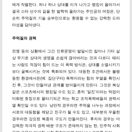
에게 작렬한다. 하나 하나 상대를 이겨 나가고 랭킹이 올라가서
결국 스타 선수의 길을 한 발짝씩 올라가는 주인공의 여정은, 단
순히 주먹질의 기술 승부만으로는 환원할 수 없는 강력한 드라
마성을 담아낸다.
주먹질의 권력
전쟁 등의 상황에서 그간 인류문명이 발달시킨 칼이나 기타 살
상 무기로 상대의 생명을 손쉽게 끊어버리는 것과 다르다. 때리
는 사람도 적잖이 힘이 드는 이 폭력 방식은, 상대를 소멸시키기
보다 굴복시키는 것에 특화되어 있다. 대등한 조건에서든 불평
등한 환경에서든(예: 집단구타) 폭력이라는 힘의 우열을 확인시
킨 후, 그것이 만들어낸 관계를 받아들이게 만든다. 그것은 복싱
같은 스포츠에서의 랭킹일 수도 있고, 흔히 ‘일진’이라는 턱없이
미화된 호칭으로 물타기되곤 하는 학교 조직폭력배들의 권력서
열 확인일 수도 있다. 낭만적 경우라면 주먹을 나누는 과정에서
서로의 대등함을 깨닫고 친구가 될 수도 있고, 대부분의 우울한
경우라면 강요된 복종의 구도가 만들어진다. 후자의 경우는 더
강력한 적극적 권력 배분 구조가 존재하지 않는 한, 민주적 사회