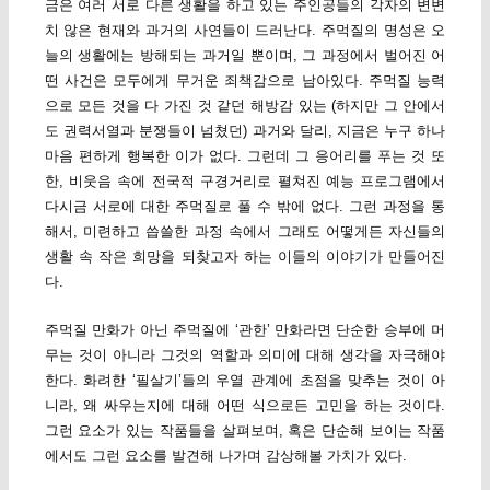
금은 여러 서로 다른 생활을 하고 있는 주인공들의 각자의 변변
치 않은 현재와 과거의 사연들이 드러난다. 주먹질의 명성은 오
늘의 생활에는 방해되는 과거일 뿐이며, 그 과정에서 벌어진 어
떤 사건은 모두에게 무거운 죄책감으로 남아있다. 주먹질 능력
으로 모든 것을 다 가진 것 같던 해방감 있는 (하지만 그 안에서
도 권력서열과 분쟁들이 넘쳤던) 과거와 달리, 지금은 누구 하나
마음 편하게 행복한 이가 없다. 그런데 그 응어리를 푸는 것 또
한, 비웃음 속에 전국적 구경거리로 펼쳐진 예능 프로그램에서
다시금 서로에 대한 주먹질로 풀 수 밖에 없다. 그런 과정을 통
해서, 미련하고 씁쓸한 과정 속에서 그래도 어떻게든 자신들의
생활 속 작은 희망을 되찾고자 하는 이들의 이야기가 만들어진
다.
주먹질 만화가 아닌 주먹질에 ‘관한’ 만화라면 단순한 승부에 머
무는 것이 아니라 그것의 역할과 의미에 대해 생각을 자극해야
한다. 화려한 ‘필살기’들의 우열 관계에 초점을 맞추는 것이 아
니라, 왜 싸우는지에 대해 어떤 식으로든 고민을 하는 것이다.
그런 요소가 있는 작품들을 살펴보며, 혹은 단순해 보이는 작품
에서도 그런 요소를 발견해 나가며 감상해볼 가치가 있다.