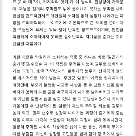
죠](치바 데츠야, 카지와라 잇키)가 이 방식의 완성형에 가까운
데, 재능을 길거리 주먹질로 밖에 풀어내지 못하는 부족한 사회
현실을 건드리면서도 개인들의 노력을 통해 성장해 나아가는 과
정을 드라마틱하게 보여주기에 기본적으로 큰 재미를 준다. 다
만 오늘날에 와서는 워낙 많이 반복된 장르코드이기에, 웬만큼
탁월하게 소화해내지 못하면 동어반복의 지겨움을 준다는 것이
단점일 따름이다.
이런 패턴을 탁월하게 소화하는 작품 중 하나는 바로 [일곱개의
숟가락](김수정)이다. 이 작품은 주먹질 재능이 권투로 승화되어
가는 과정과, 한국 7-80년대의 불우가족 분투기 신파극의 코드
를 유기적으로 섞어 넣는다. 주인공 일룡의 가족은 형제자매가
여럿인데, 부모가 불행한 사고로 세상을 뜬 후 남은 재산을 할아
버지가 영화에 대한 꿈을 추구하다가 사기로 날려버리고 대가족
이 가난한 달동네 삶을 살고 있다. 한 때 모범생이었으나 가세가
기울어진 후 반항적이 된 일룡이 자신의 주먹질 재능을 권투에
쏟게 되고, 권투 선수로 성장해 나아가는 과정이 줄거리의 중심
축을 이루며 가족의 소중함과 화해의 과정이 함께 엮여나간다.
일룡의 주먹은 사회의 하층계급 삶에 대한 울분, 가족의 무게에
대한 부담감, 자신의 성장통 고민들을 함께 담아 링 위에서 상대