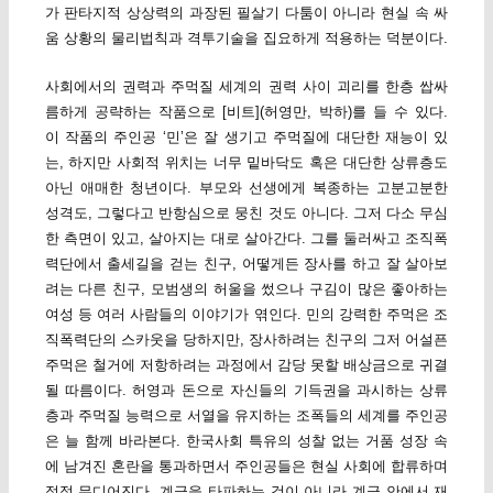
가 판타지적 상상력의 과장된 필살기 다툼이 아니라 현실 속 싸
움 상황의 물리법칙과 격투기술을 집요하게 적용하는 덕분이다.
사회에서의 권력과 주먹질 세계의 권력 사이 괴리를 한층 쌉싸
름하게 공략하는 작품으로 [비트](허영만, 박하)를 들 수 있다.
이 작품의 주인공 ‘민’은 잘 생기고 주먹질에 대단한 재능이 있
는, 하지만 사회적 위치는 너무 밑바닥도 혹은 대단한 상류층도
아닌 애매한 청년이다. 부모와 선생에게 복종하는 고분고분한
성격도, 그렇다고 반항심으로 뭉친 것도 아니다. 그저 다소 무심
한 측면이 있고, 살아지는 대로 살아간다. 그를 둘러싸고 조직폭
력단에서 출세길을 걷는 친구, 어떻게든 장사를 하고 잘 살아보
려는 다른 친구, 모범생의 허울을 썼으나 구김이 많은 좋아하는
여성 등 여러 사람들의 이야기가 엮인다. 민의 강력한 주먹은 조
직폭력단의 스카웃을 당하지만, 장사하려는 친구의 그저 어설픈
주먹은 철거에 저항하려는 과정에서 감당 못할 배상금으로 귀결
될 따름이다. 허영과 돈으로 자신들의 기득권을 과시하는 상류
층과 주먹질 능력으로 서열을 유지하는 조폭들의 세계를 주인공
은 늘 함께 바라본다. 한국사회 특유의 성찰 없는 거품 성장 속
에 남겨진 혼란을 통과하면서 주인공들은 현실 사회에 합류하며
점점 무디어진다. 계급을 타파하는 것이 아니라 계급 안에서 재