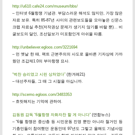
http://u610.cafe24.com/museum/bbs/
– 인터넷 6월항쟁 기념관. 부담스러운 해석도 많지만, 가장 많은
자료 보유. 특히 85-87년 사이의 관련보도들을 모아놓은 신문스
크랩 자료실 추천(저작권상 문제가 생기지 않기를 바랄 뿐)… 비
굴보도의 달인, 조선일보가 미포함인게 아쉬울 따름.
http://unbeliever.egloos.com/3221694
– 먼 옛날 한 때, 팩트 근본주의의 사도로 올바른 기자상에 가까
웠던 조갑제1.0의 부마항쟁 묘사.
“벅찬 승리였고 시린 상처였다”
(한겨레21)
– 대선주자들, 그 때 그 시절을 아십니까.
http://scemo.egloos.com/3483353
– 흐릿해지는 기억에 관하여.
김동원 감독 “6월항쟁 자화자찬 할 게 아니다”
(연합뉴스)
– “6월 항쟁은 중산층 등 시민운동 진영 뿐만 아니라 철거민 등
기층민들이 참여했던 운동인데 97년도 그렇고 올해도 기념사업