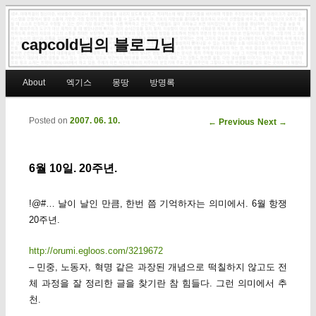
capcold님의 블로그님
Main menu
About
엑기스
몽땅
방명록
Skip to primary content
Skip to secondary content
Posted on
2007. 06. 10.
Post navigation
←
Previous
Next
→
6월 10일. 20주년.
!@#… 날이 날인 만큼, 한번 쯤 기억하자는 의미에서. 6월 항쟁
20주년.
http://orumi.egloos.com/3219672
– 민중, 노동자, 혁명 같은 과장된 개념으로 떡칠하지 않고도 전
체 과정을 잘 정리한 글을 찾기란 참 힘들다. 그런 의미에서 추
천.