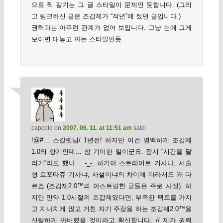
으로 찍 갈기는 그 글 스타일이 문제인 듯합니다. (그리
고 링크하신 글은 조갑제가 “작년”에 썼던 글입니다.)
권력과는 아무런 관계가 없어 보입니다. 그냥 눈에 그게
보이면 대놓고 까는 스타일인듯.
capcold
on
2007. 06. 11. at 11:51 am
said:
!@#… 스칼렛님/ 1년전! 하지만 이건 명백하게 조갑제
1.0의 향기인데… 참 기이한 일이군요. 잠시 “시간을 달
리기”라도 했나… -_-; 하기야 스트레이트 기사냐, 서술
형 르포타쥬 기사냐, 사설이냐의 차이에 따라서도 꽤 다
르죠 (조갑제2.0™의 아스트랄한 글들은 주로 사설). 하
지만 만약 1.0시절의 조갑제였다면, 부족한 팩트를 가지
고 지나치게 많고 거친 자기 주장을 하는 조갑제2.0™을
신랄하게 까버렸을 것이라고 확신합니다. // 제가 권력