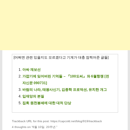
[어쩌면 관련 있을지도 모르겠다고 기계가 대충 점찍어준 글들]
아싸 재보선
가깝기에 잊어버린 기억들 – 『100도씨』와 6월항쟁 [전
자신문 090731]
바람의 나라, 태왕사신기, 김종학 프로덕션, 유치한 개그
입재앙의 본질
집회 원천봉쇄에 대한 대처 단상
Trackback URL for this post: https://capcold.net/blog/919/trackback
4 thoughts on “
6월 10일. 20주년.
”