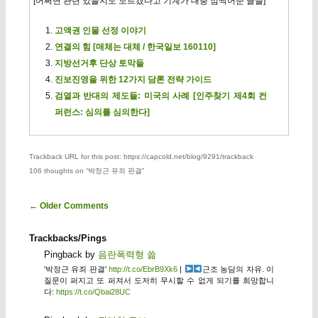
[어쩌면 관련 있을지도 모르겠다고 기계가 대충 점찍어준 글들]
고액권 인물 선정 이야기
연결의 힘 [매체는 대체 / 한국일보 160110]
지방선거후 단상 토막들
진보진영을 위한 12가지 담론 전략 가이드
검열과 반대의 제도들: 미국의 사례 [인주찾기 제4회 컨
퍼런스: 심의를 심의한다]
Trackback URL for this post: https://capcold.net/blog/9291/trackback
106 thoughts on “
박정근 유죄 판결
”
Comment navigation
← Older Comments
Trackbacks/Pings
Pingback by
음란폭력형 쓺
'박정근 유죄 판결'
http://t.co/EbrB9Xk6
|
근조 농담의 자유. 이
질문이 퍼지고 또 퍼져서 도저히 무시할 수 없게 되기를 희망합니
다:
https://t.co/Qbai28UC