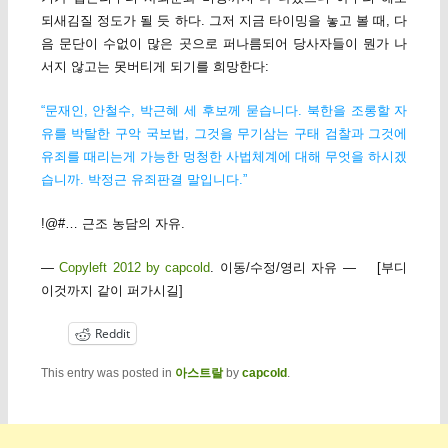
되새김질 정도가 될 듯 하다. 그저 지금 타이밍을 놓고 볼 때, 다
음 문단이 수없이 많은 곳으로 퍼나름되어 당사자들이 뭔가 나
서지 않고는 못버티게 되기를 희망한다:
“문재인, 안철수, 박근혜 세 후보께 묻습니다. 북한을 조롱할 자
유를 박탈한 구악 국보법, 그것을 무기삼는 구태 검찰과 그것에
유죄를 때리는게 가능한 멍청한 사법체계에 대해 무엇을 하시겠
습니까. 박정근 유죄판결 말입니다.”
!@#… 근조 농담의 자유.
—
Copyleft 2012 by capcold
. 이동/수정/영리 자유 — [부디
이것까지 같이 퍼가시길]
Reddit
This entry was posted in
아스트랄
by
capcold
.