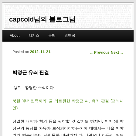
capcold님의 블로그님
Main menu
About
엑기스
몽땅
방명록
Skip to primary content
Skip to secondary content
Posted on
2012. 11. 21.
Post navigation
←
Previous
Next
→
박정근 유죄 판결
!@#… 황당한 소식이다:
북한 ‘우리민족끼리’ 글 리트윗한 박정근 씨, 유죄 판결 (프레시
안)
정밀한 내막과 함의 등을 써야할 것 같기도 하지만, 이미 왜 박
정근의 농담할 자유가 보장되어야하는지에 대해서는 나올 이야
기가 법논리부터 사회문화 비평까지 다 나왔으니 아무리 해도