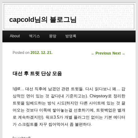
capcold님의 블로그님
Main menu
About
엑기스
몽땅
방명록
Skip to primary content
Skip to secondary content
Posted on
2012. 12. 21.
Post navigation
←
Previous
Next
→
대선 후 트윗 단상 모음
!@#… 대선 직후에 남겼던 관련 트윗들. 다시 읽다보니 꽤… 감
상적인 면이 있는 것 같다(내 기준치고는). Chirpstory로 정리한
트윗을 임베드하는 방식 시도(하지만 다른 사이트에 있는 것 끌
어오는 것보다 이쪽에 쌓아놓는걸 선호하기에, 트윗백업은 별개
로 계속하겠지만). 워프3.5가 개별 플러그인 없이는 기본 에디터
가 스크립트를 자꾸 씹어먹어서 좀 불편하다.