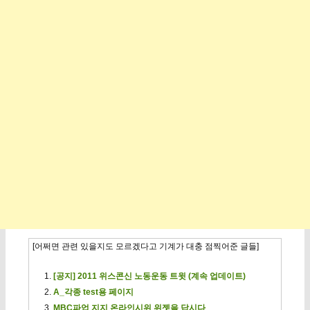
[어쩌면 관련 있을지도 모르겠다고 기계가 대충 점찍어준 글들]
[공지] 2011 위스콘신 노동운동 트윗 (계속 업데이트)
A_각종 test용 페이지
MBC파업 지지 온라인시위 위젯을 답시다