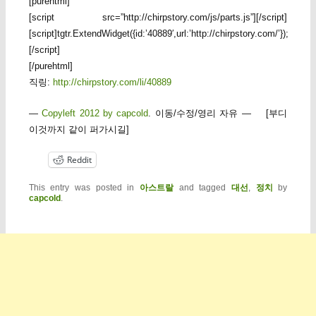
[purehtml]
[script src=”http://chirpstory.com/js/parts.js”][/script]
[script]tgtr.ExtendWidget({id:’40889′,url:’http://chirpstory.com/’});
[/script]
[/purehtml]
직링:
http://chirpstory.com/li/40889
—
Copyleft 2012 by capcold
. 이동/수정/영리 자유 — [부디
이것까지 같이 퍼가시길]
Reddit
This entry was posted in
아스트랄
and tagged
대선
,
정치
by
capcold
.