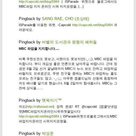
http://capcold.net/blog/5984
| ISParade 위젯으로 블로그에서도
MBC파업 지지 온라인 시위 지지표명을. […]
Pingback by
SANG RAE, CHO (조상래)
ISParade를 이용한 위젯. -Capcold
http://capcold.net/blog/5984
귀
여운데요.
Pingback by
바벨의 도서관과 원형의 폐허들
MBC 파업을 지지합니다….
비록 무한도전도 못보고, 서현이도 못보지만(-_-;;), MBC 파업을 지
지합니다. 부디 개김성 좋은 언론으로 남아주길 바랍니다. 근데 정
권은 6월 2일 선거 끝날때까지 MBC가 뉴스 보도 안하고 파업하길
바랄지도 모르겠군요. 주변 친구들 중에는 MBC가 파업하는 줄도
모르는 친구들도 많고. -_-;;;; 아무튼 캡콜드님의 선동에 동참하여
저도 배너를 달기로 했습니다. 6월 2일까지 힘내봅시다. MBC는 그
전에 상식을……
Pingback by
뗏목지기™
저도(
http://raftwood.net
) 장착 완료! RT @capcold: [캡콜닷넷업
뎃]MBC파업지지온라인시위위젯을답시다
http://capcold.net/blog/5984
| ISParade위젯으로블로그에서도MBC
파업지지온라인 시위지지표명을.
Pingback by
박성준