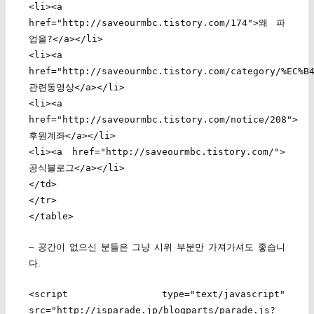
<li><a
href="http://saveourmbc.tistory.com/174">왜 파
업을?</a></li>
<li><a
href="http://saveourmbc.tistory.com/category/%EC%B
관련동영상</a></li>
<li><a
href="http://saveourmbc.tistory.com/notice/208">
후원계좌</a></li>
<li><a href="http://saveourmbc.tistory.com/">
공식블로그</a></li>
</td>
</tr>
</table>
– 공간이 없으신 분들은 그냥 시위 부분만 가져가셔도 좋습니
다.
<script type="text/javascript"
src="http://isparade.jp/blogparts/parade.js?