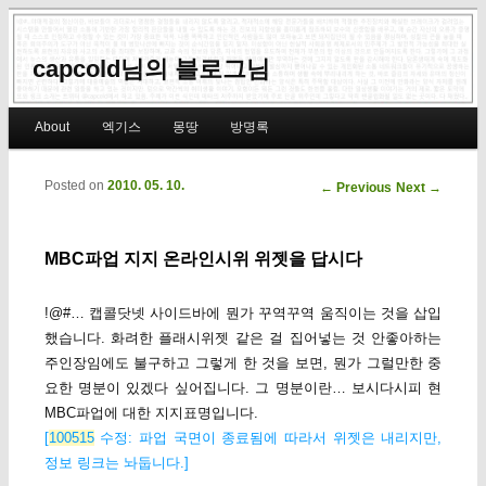
capcold님의 블로그님
Main menu
About
엑기스
몽땅
방명록
Skip to primary content
Skip to secondary content
Posted on
2010. 05. 10.
Post navigation
←
Previous
Next
→
MBC파업 지지 온라인시위 위젯을 답시다
!@#… 캡콜닷넷 사이드바에 뭔가 꾸역꾸역 움직이는 것을 삽입
했습니다. 화려한 플래시위젯 같은 걸 집어넣는 것 안좋아하는
주인장임에도 불구하고 그렇게 한 것을 보면, 뭔가 그럴만한 중
요한 명분이 있겠다 싶어집니다. 그 명분이란… 보시다시피 현
MBC파업에 대한 지지표명입니다.
[
100515
수정: 파업 국면이 종료됨에 따라서 위젯은 내리지만,
정보 링크는 놔둡니다.]