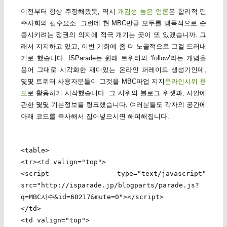
이전부터 항상 주장해왔듯, 역시
개김성 높은 언론
은 합리적 민
주사회의 필수요소. 그런데 현 MBC만큼 모두를 맹목적으로 순
종시키려는 정권의 의지에 적극 개기는 곳이 또 있겠습니까. 그
래서 지지하고 있고, 이번 기회에 좀 더 노골적으로 그걸 드러내
기로 했습니다. ISParade는 원래 트위터의 ‘follow’라는 개념을
용어 그대로 시각화한 재미있는 온라인 퍼레이드 생성기인데,
몇몇 트위터 사용자분들이 그것을 MBC파업 지지
온라인시위 용
도
로 활용하기 시작했습니다. 그 시위의 블로그 위젯과, 사안에
관한 몇몇 기본정보를 링크했습니다. 여러분들도 각자의 공간에
아래 코드를 복사해서 집어넣으시면 해피해집니다.
<table>
<tr><td valign="top">
<script type="text/javascript"
src="http://isparade.jp/blogparts/parade.js?
q=MBC사수&id=60217&mute=0"></script>
</td>
<td valign="top">