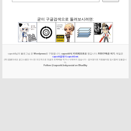
굳이 구글검색으로 돌려보시려면:
capcold님의 블로그님 은
Wordpress
로 구동됩니다.
capcold식 카피레프트
를 챙깁니다.
RSS구독은 여기
. 메일은
capcold골뱅이capcold.net
.
[주] 캡콜닷넷은 광고스팸만 아니면 의도적으로 덧글과 트랙백을 막거나 삭제하지 않습니다 - 없어졌다면 자동필터링 임시함에 있을겁니
다.
Follow @capcold.bsky.social on BlueSky