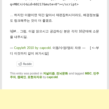
q=MBC사수&id=60217&mute=0"></script>
… 하지만 이왕이면 약간 알아서 재편집하시더라도, 배경정보들
도 링크해주는 것이 더 좋겠죠.
!@#… 그럼, 이걸 읽으시고 공감하신 분은 각각 10군데에 소문
을 내주시길.
—
Copyleft 2010 by capcold
. 이동/수정/영리 자유 — [ <--부
디 이것까지 같이 퍼가시길]
Reddit
This entry was posted in
저널리즘
,
전뇌문화
and tagged
MBC
,
민주
주의
,
캠페인
,
표현의자유
by
capcold
.