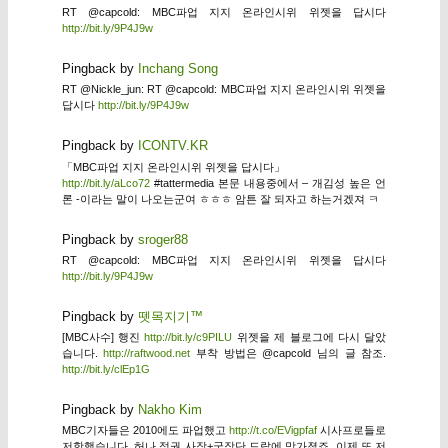
RT @capcold: MBC파업 지지 온라인시위 위젯을 답시다
http://bit.ly/9P4J9w
Pingback by
Inchang Song
RT @Nickle_jun: RT @capcold: MBC파업 지지 온라인시위 위젯을
답시다
http://bit.ly/9P4J9w
Pingback by
ICONTV.KR
「MBC파업 지지 온라인시위 위젯을 답시다」
http://bit.ly/aLco72
#tattermedia 본문 내용중에서 – 개김성 높은 언
론 -이라는 말이 나오는군여 ㅎㅎㅎ 암튼 잘 되자고 하는거겠져 ㅋ
Pingback by
sroger88
RT @capcold: MBC파업 지지 온라인시위 위젯을 답시다
http://bit.ly/9P4J9w
Pingback by
뗏목지기™
[MBC사수] 행진
http://bit.ly/c9PILU
위젯을 제 블로그에 다시 달았
습니다.
http://raftwood.net
부착 방법은 @capcold 님의 글 참조.
http://bit.ly/clEp1G
Pingback by
Nakho Kim
MBC기자들은 2010에도 파업했고
http://t.co/EVigpfaf
시사프로들로
저항했습니다. 허나 정권 사장+국장단 드랍에 망가졌죠. 이제 또 저