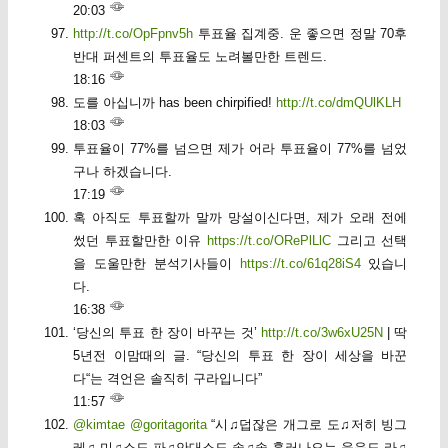
20:03
http://t.co/OpFpnv5h
투표율 집계중. 운 좋으면 정말 70후
반대 퍼센트의 투표율도 노려볼만한 트렌드.
18:16
도를 아십니까 has been chirpified!
http://t.co/dmQUlKLH
18:03
투표율이 77%를 넘으면 제가 어라 투표율이 77%를 넘었
구나 하겠습니다.
17:19
혹 아직도 투표할까 말까 망설이신다면, 제가 오래 전에
썼던 투표할만한 이유
https://t.co/ORePlLlC
그리고 선택
을 도울만한 분석기사들이
https://t.co/61q28iS4
있습니
다.
16:38
‘당신의 투표 한 장이 바꾸는 것’
http://t.co/3w6xU25N
| 딱
5년전 이맘때의 글. “당신의 투표 한 장이 세상을 바꾼
다“는 격언은 솔직히 구라입니다”
11:57
@kimtae
@goritagorita
“시♫덥잖은 개그로 도♫저히 빙그
레♫ 미♫소도 파♫안대소도 솔♫솔 흘러나오는 웃음도 라♫