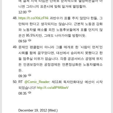
에 걸쳐 지역 타임존 단위로 순차적으로 멸망하는걸까 아
니면 그리니치 표준시에 맞춰 일거에 멸망할까.
12:00
https://t.co/XbLzFf4i
과반수가 표를 주지 않았다 한들, 그
만둬야 한다고 생각되지는 않습니다. 근본적 노동권 강화
와 노동차별 해소를 외친 노동후보들에게 표를 던지지 않
은건 95.5%지만, 그래도 나아가야할 방향이듯.
09:59
문재인 팬클럽이 아니라 그를 매개로 한 ‘사람이 먼저’인
사회를 함께 꿈꾸었다면, 대선에서 승리하지 못했다고 한
들 멈추실 이유가 없습니다. 각종 공공서비스 공영제 유지
든 인권보장이든 공정경제든 언론정상화든 노동차별해소
든.
09:39
RT
@Comic_Reader
: 제11회 독자만화대상 예선이 시작
되었습니다!
http://t.co/a8PM6bwV
08:35
December 19, 2012 (Wed.)