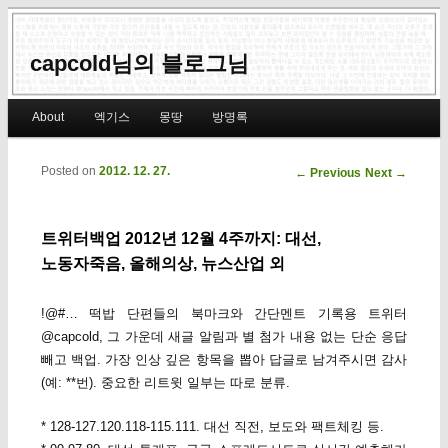
capcold님의 블로그님
Main menu
About
엑기스
몽땅
방명록
Skip to primary content
Skip to secondary content
Posted on
2012. 12. 27.
Post navigation
←
Previous
Next
→
트위터백업 2012년 12월 4주까지: 대선,
노동자죽음, 올해의상, 뉴스산업 외
!@#… 떡밥 단편들의 북마크와 간단멘트 기록용 트위터
@capcold, 그 가운데 새글 알림과 별 첨가 내용 없는 단순 응답
빼고 백업. 가장 인상 깊은 항목을 뽑아 답글로 남겨주시면 감사
(예: **번). 중요한 리트윗 일부는 따로 분류.
* 128-127.120.118-115.111. 대선 직전, 보도와 팩트체킹 등.