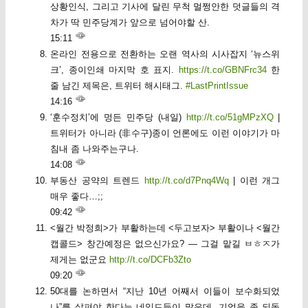
상황인식, 그리고 기사에 달린 무척 멀쩡안한 덧글들의 격
차가 딱 민주당계가 앞으로 넘어야할 산.
15:11
온라인 전용으로 전환하는 오랜 역사의 시사잡지 ‘뉴스위
크’, 종이인쇄 마지막 호 표지.
https://t.co/GBNFrc34
한
줄 남긴 제목은, 트위터 해시태그.
#LastPrintIssue
14:16
‘훈수정치’에 멍든 민주당 (내일)
http://t.co/51gMPzXQ
|
트위터가 아니라 (非수구)종이 언론에도 이런 이야기가 마
침내 좀 나와주는구나.
14:08
부동산 공약의 트렌드
http://t.co/d7Pnq4Wq
| 이런 개그
매우 좋다…;;
09:42
<월간 박정희>가 부활하는데 <두고보자> 부활이나 <월간
캡콜드> 창간예정은 없으신가요? — 그걸 맡길 ㅂㅎㅈ가
제게는 없군요
http://t.co/DCFb3Zto
09:20
50대를 논하면서 “지난 10년 어째서 이들이 보수화되었
나”를 살펴야 한다는 네임드들이 많은데, 기억을 좀 되돌