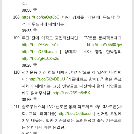
것.
09:58
https://t.co/keOqt8bG
다만 강세를 ‘작은’에 두느냐 ‘기
적’에 두느냐에 대해서는…
09:33
투표 전에 아직도 고민되신다면… TV토론 통짜팩트체크
http://t.co/A6Vm9p1i
http://t.co/Y45807jw
http://t.co/OJthxush
| 양대후보 30개 쟁점 단박정리
http://t.co/gFECKw2q
09:28
선거운동 기간 한도 내에서, 마지막으로 제 입장이나 한번
더:
http://t.co/5I2yDBUU
(리플대화도 함께). // 혹은 투표
자체에 대해서는 그냥 옛날글로 대신하니 현재 사안들로
바꿔 읽어주시길:
http://t.co/26Sm8eEK
08:55
슬로우뉴스의 TV대선토론 통짜 팩트체크 3부: 3차토론(사
회, 교육, 과학기술)
http://t.co/OJthxush
| 선거일 코앞에
겨우 내놓은, 일반 기준으로는 느려터졌고 슬뉴 기준으로
는 엄청나게 빠른 완결편.