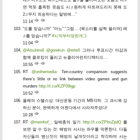
면 먹듯 흡족한 웃음도 시♫원하게 터트려드리지 못해 도
2♫무지 죄송하다는 말밖에…”
11:14
“도를 믿습니까” “아뇨” “그럼… (목소리를 살짝 올리며) 레
♫를 믿습니까?”
#시작부터망한개그
11:04
@Atsuhiro6
@gorekun
@erte0
그러나 투표시간 마감과
함께 클로킹이 풀리고 뉴클리어런치디텍티드…
10:55
RT
@onthemedia
: Ten-country comparison suggests
there’s little or no link between video games and gun
murders
http://t.co/KZP09igp
10:52
올해의 스텔스상: 대선운동 기간의 MB각하. 그 과시욕 강
하신 분이, 완벽하게 어젠다에서 사라져주셨다!
10:28
RT
@meinhof_
: 일베충의 일기
http://t.co/ZPhoZpdQ
를
보면 알 수 있는 것: 해방의 서사는 좌우를 막론한다. 다들
자신들의 병신짓이 해방의 날개짓이라고 착각하며 사는