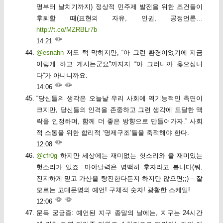
명부터 날치기까지) 정상적 민주제 발전을 위한 조건들이
후퇴할 때(표현의 자유, 인권, 공정언론…
http://t.co/MZRBLr7b
14:21
@esnahn
저도 턱 막히지만, “아 그런 환경이었기에 지금
이렇게 하고 계시는군요”까지지 “아 그러니까 옳으십니
다”가 아니니까요.
14:06
“당신들의 생각은 오늘날 우리 사회에 역기능적인 측면이
크지만, 당신들의 인격을 존중하고 그런 생각에 도달한 맥
락을 인정하며, 함께 더 좋은 방향으로 만들어가자.” 사회
적 소통을 위한 합리적 ‘명제구조’들을 축적해야 한다.
12:08
@cfr0g
하지만 세상에는 재미없는 헛소리와 졸 재미있는
헛소리가 있죠. 마야달력은 명백히 후자라고 봅니다(뭐,
진지하게 믿고 가산을 탕진한다든지 하지만 않으면;;) – 잘
모르는 고대문명의 예언! 구체적 숫자! 광활한 스케일!
12:06
문득 궁금증: 예언된 지구 종말의 날에는, 지구는 24시간