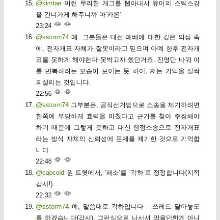
@kimtae
이런 무리한 개그를 뽑아내서 유머의 스틱스강
을 건너가게 해주니까 마’카론’
23:24
@sstorm74
예. 그분들은 대선 패배에 대한 깊은 의심 속
에, 전자개표 자체가 잘못이라고 믿으며 아예 향후 전자개
표를 못하게 해야한다 못박고자 했던거죠. 진영만 바꿔 이
를 반복하려는 모습이 보이는 듯 하여, 저는 기억을 살짝
되살리는 것입니다.
22:56
@sstorm74
그부분은, 공직선거법으로 소송을 제기하려면
한쪽에 부당하게 효력을 미쳤다고 근거를 찾아 주장해야
하기 때문에 그렇게 못하고 대신 행정소송으로 전자개표
라는 방식 자체의 신뢰성에 문제를 제기한 것으로 기억합
니다.
22:48
@capcold
원 트윗에서, ‘패소’를 ‘각하’로 정정합니다(지적
감사!).
22:32
@sstorm74
예, 말씀대로 각하입니다 – 쓰레드 달아놓도
록 하겠습니다(감사). 그런식으로 나서서 막을만한게 아니