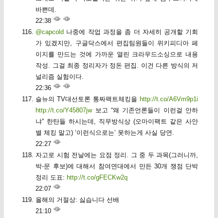
바쁜데.
22:38
@capcold
나중에 작업 과정을 좀 더 자세히 공개할 기회
가 있겠지만, 구글닥스에서 편집팀원들이 위키피디아 페
이지를 만드는 것에 가까운 열린 크라우드소싱으로 내용
작성. 그걸 최종 정리자가 정돈 편집. 이건 다른 방식의 저
널리즘 실험이다.
22:36
슬뉴의 TV대선토론 통짜팩트체킹을
http://t.co/A6Vm9p1i
http://t.co/Y45807jw
보고 “왜 기존언론들이 이런걸 안하
냐” 한탄들 하시는데, 직무방식상 (오마이팩트 같은 사안
별 체킹 말고) ‘이런식으로는’ 못하는게 사실 당연.
22:27
자고로 시험 전날에는 요점 정리. 그 중 두 과목(그러니까,
박-문 후보)에 대해서 참여연대에서 만든 30개 쟁점 단박
정리 도표:
http://t.co/gFECKw2q
22:07
올해의 거절상: 싫습니다 선배
21:10