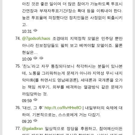
아진 것은 좋은 일이며 더 많은 참여가 가능하도록 투표시
간연장과 부재자투표기간/장소 확대 등을 이뤄내야 한다.
높은 투표율에 걱정했다던 정치인들은 사정없이 퇴출시키
고.
10:31
@7godsofchaos
조경태의 지역정착 모델은 민주당 뿐만
아니라 진보정당들도 필히 보고 베껴야할 모델이죠. 물론
현실은…
10:09
‘친노’라고 자꾸 통칭되다보니 착각하시는 분들이 있나본
데, 노통을 그리워하는게 문제가 아니라 지역성 무시 내지
악마화(를 하면서도 영남패권론), 세대론과 국개론을 오가
는 책임 씌우기, 외부를 배격하는 열광방식 같은 문제가
까임당하는 것.
09:59
‘대선, 그 후’
http://t.co/RvHHre8O
| 내일부터의 숙제에 대
하여. 기본적으로는, 스스로에게 거는 다잡기.
09:20
@galadbran
일상적으로 정당을 후원하고, 참여예산이든