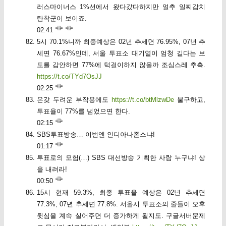
러스마이너스 1%선에서 왔다갔다하지만 얼추 일찌감치
탄착군이 보이죠.
02:41
5시 70.1%니까 최종예상은 02년 추세면 76.95%, 07년 추
세면 76.67%인데, 서울 투표소 대기열이 엄청 길다는 보
도를 감안하면 77%에 턱걸이하지 않을까 조심스레 추측.
https://t.co/TYd7OsJJ
02:25
온갖 두려운 부작용에도
https://t.co/btMlzwDe
불구하고,
투표율이 77%를 넘었으면 한다.
02:15
SBS투표방송… 이번엔 인디아나존스냐!
01:17
투표로의 모험(…) SBS 대선방송 기획한 사람 누구냐! 상
을 내려라!
00:50
15시 현재 59.3%, 최종 투표율 예상은 02년 추세면
77.3%, 07년 추세면 77.8%. 서울시 투표소의 줄들이 오후
뒷심을 계속 실어주면 더 증가하게 될지도. 구글서버문제