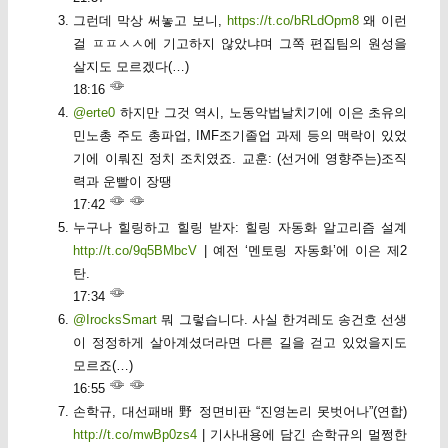
그런데 막상 써놓고 보니,
https://t.co/bRLdOpm8
왜 이런
걸 ㅍㅍㅅㅅ에 기고하지 않았냐며 그쪽 편집팀의 원성을
살지도 모르겠다(…)
18:16
@erte0
하지만 그것 역시, 노동악법날치기에 이은 초유의
민노총 주도 총파업, IMF조기졸업 과제 등의 맥락이 있었
기에 이뤄진 정치 조치였죠. 교훈: (선거에 영향주는)조직
력과 운빨이 장땡
17:42
누구나 힐링하고 힐링 받자: 힐링 자동화 알고리즘 설계
http://t.co/9q5BMbcV
| 예전 ‘멘토링 자동화’에 이은 제2
탄.
17:34
@IrocksSmart
뭐 그렇습니다. 사실 한겨레도 송건호 선생
이 정정하게 살아계셨더라면 다른 길을 걷고 있었을지도
모르죠(…)
16:55
손학규, 대선패배 野 정면비판 “진영논리 못벗어나”(연합)
http://t.co/mwBp0zs4
| 기사내용에 담긴 손학규의 멀쩡한