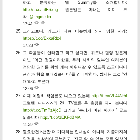
하고 분류하는 앱 Summly를 소개합니다:
http://t.co/lr8FSxng
원튼말든 미래는 이미 도
착.
@ringmedia
17:41
그러고보니, 개그가 다큐 비슷하게 되서 망한 사례:
https://t.co/ExkaRlz4
17:28
그 죽음들이 안타깝고 막고 싶다면, 위로나 힐링 같은게
아닌 “어떤 정권이라한들, 우리 사회의 일부인 여러분이
정당한 권리를 위해 계속 싸워나갈 수 있도록 조금이나마
관심과 힘을 보태겠습니다”를 건네야한다. 짧게는 그걸 ‘연
대’라고 부른다.
12:06
이제 이정희 책임론도 나오고 있는데
http://t.co/Vh44NrhI
그럴땐 ㅍㅍㅅㅅ의 2차 TV토론 후 촌평을 다시 봅니다
http://t.co/FmPzAjcD
그리고 ‘논리가 아닌 싸가지’ 글도
읽습니다
http://t.co/1EKFdBMA
11:39
필요한건 5년만 더 기다리는 인내심이 아니라, 지금까지의
약점을 성찰하여 극복하고, 지금 할 수 있는 모든 일상의