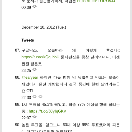
로 문서가 접근불가라서, 백업본
https://t.co/TYd7OsJJ
00:09
December 18, 2012 (Tue.)
Tweets
구글닥스, 오늘따라 왜 이렇게 후졌나;;
https://t.co/xkQqLbbU
문서편집을 몽창 날려먹더니, 이젠
완전 뻗은듯
23:25
@earyear
하지만 다들 함께 막 덧붙이고 만드는 모습이
재밌어서 완전 개방했더니 결국 중간에 한번 날려먹는군
요 OTL
22:30
1시 투표율 45.3% 찍었고, 최종 77% 예상을 향해 달리는
중;;
https://t.co/8JyIqGKV
22:07
높은 투표율, 알고보니 60대 이상 99% 투표했더라 파문
(…개그가 다큐되면 어떻하지)