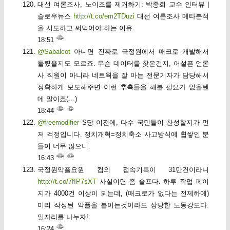
대선 여론조사, 노이즈를 제거하기: 박종희 교수 인터뷰 |
슬로우뉴스
http://t.co/em2TDuzi
대선 여론조사 메타분석
을 시도하고 써먹어야 하는 이유.
18:51
@Sabalcot
아니면 진짜로 국정원에서 매크로 개발해서
돌렸을지도 모르죠. 무슨 데이터를 찾은건지, 어설픈 언론
사 직원이 아니라 네트웍을 잘 아는 전문기자가 담당해서
정확하게 보도해주면 이런 추측들을 해볼 필요가 없을텐
데 말이죠(…)
18:44
@freemodifier
S당 이전에, 다수 국민들이 찬성할지가 먼
저 걱정입니다. 정치개혁=정치축소 사고방식에 휩쌓인 분
들이 너무 많으니.
16:43
국정원악플요원 컴의 접속기록이 31만건이라니
http://t.co/7fIP7sXT
사실이면 좀 슬프다. 하루 작업 페이
지가 4000건 이상이 되는데, (매크로가 없다는 전제하에)
미리 작성된 악플을 붙이는것이라도 상당한 노동강도다.
일자리를 나누자!
16:24