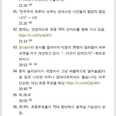
21:33
“민주주의 최후의 보루는 잉여스런 시민들의 협업적 힘입
니다” — c모
21:20
현재는, 안정적으로 최종 76% 언저리를 향해 가고 있음.
https://t.co/8JyIqGKV
21:14
@capcold
문서를 열자마자 익명의 30명이 달려들어 세부
포맷을 마구 개선하고 있다. “…이것이 잉여인가!” –쿼트로
버지나
20:53
혼자 눌러보다가 귀찮아서 그냥 퍼블릭으로 열어놓음(다
음 집계 나오면 아무나 업데이트하셔도 좋습니다). 아주
단순한, 대선 최종 투표율 예상:
https://t.co/xkQqLbbU
20:40
헉 26.4!
20:03
25.9%. 최종투표율이 70대 중반에서 결착날 가능성이 보
임.