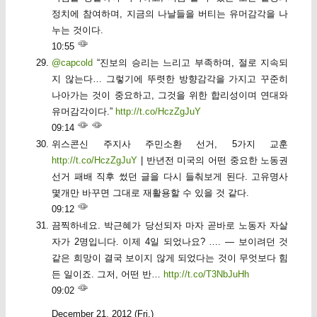
정치에 참여하며, 지금의 나날들을 버티는 유머감각을 나
누는 것이다.
10:55
@capcold
“진보의 승리는 느리고 부족하며, 절로 지속되
지 않는다… 그렇기에 뚜렷한 방향감각을 가지고 꾸준히
나아가는 것이 중요하고, 그것을 위한 합리성이며 연대와
유머감각이다.”
http://t.co/HczZgJuY
09:14
위스콘신 주지사 주민소환 선거, 5가지 교훈
http://t.co/HczZgJuY
| 반년전 미국의 어떤 중요한 노동권
선거 패배 직후 썼던 글을 다시 들춰보게 된다. 고유명사
몇개만 바꾸면 그대로 재활용할 수 있을 것 같다.
09:12
끔찍하네요. 박근혜가 당선되자 마자 곧바로 노동자 자살
자가 2명입니다. 이제 4일 되었나요? …. — 보이려던 것
같은 희망이 결국 보이지 않게 되었다는 것이 무엇보다 힘
든 일이죠. 그저, 어떤 반…
http://t.co/T3NbJuHh
09:02
December 21, 2012 (Fri.)