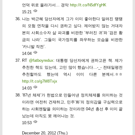
언덕 위로 올라가서… 경악
http://t.co/N5dfYgHK
15:21
나는 박근혜 당선자에게 그가 이미 좋아한다 알려진 땡땡
의 모험 연작을 다시 권하고 싶다. 제어받지 않는 거대자
본의 사회소수자 삶 파괴를 비판한 ‘부러진 귀’와 ‘검은 황
금의 나라’. 그들이 국가정치를 좌우하는 모습을 비판한
‘카니발 작전’.
14:04
RT
@fatboyredux
: 대통령 당선자에게 권하고픈 책. 제가
추천한 책도 있는데, 고민 많이 했습니다…-_- 전태일평전
추천할까도 했는데 역시 이미 다른 분께서.ㅎㅎ
http://t.co/g7M8Txjx
14:03
’87년 체제’가 헌법으로 만들어낸 정치체제를 의미하는 것
이라면 여전히 건재하고, 민주’화’의 정의감을 구심력으로
하는 사회멘탈을 의미하는 것이라면 04년 총선 후 이미 끝
났는데 아직도 못 깨어나는 것.
10:53
December 20, 2012 (Thu.)