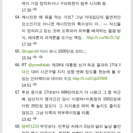
역이 가장 정직하거나 구라틱한지 범주 시각화 등.
17:30
깨시민은 왜 욕을 먹는 거죠? 그냥 거대집단의 필연적인
요소인가요 아니면 깨시민만의 특수성이 더… — 자신들
이 정의라고 믿는 것에 도취되어 외부를 배격하는 열광 방
식, 세대론과 국개론을 오가는 책임…
http://t.co/9tzZL7qf
17:18
@capcold
다시 보니 1500만표 오타;;;
15:54
RT
@ymedialab
: 제18대 대통령 선거 득표 결과와 17대
#
대선
대비 시군구별 지지 성향 변화 정도를 한눈에 볼 수
있는 인터랙티브 데이터 지도
http://t.co/CtjkERWl
14:51
투표 증가로 17대보다 699만여표가 더 나왔고 그 중 박근
혜 당선자가 챙겨간건 당시 이명박+이회창의 150만표에
더한 20만표 정도다. 그 지지층은 딱히 확 늘지도 줄지도
않았고, 그냥 이쪽의 역부족이었을 따름.
13:42
@AF1219
무엇보다, 민주당 자체가 S당과 달리 늘상 불안