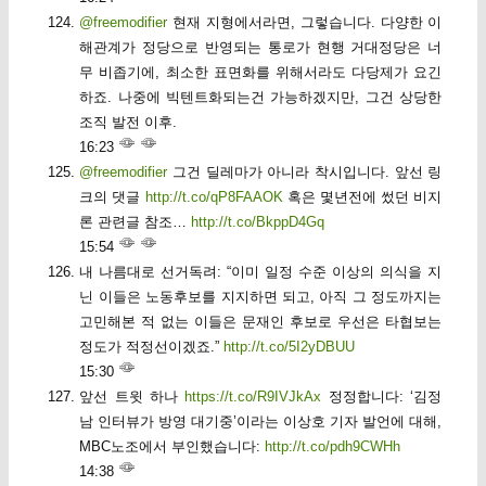
@freemodifier
현재 지형에서라면, 그렇습니다. 다양한 이
해관계가 정당으로 반영되는 통로가 현행 거대정당은 너
무 비좁기에, 최소한 표면화를 위해서라도 다당제가 요긴
하죠. 나중에 빅텐트화되는건 가능하겠지만, 그건 상당한
조직 발전 이후.
16:23
@freemodifier
그건 딜레마가 아니라 착시입니다. 앞선 링
크의 댓글
http://t.co/qP8FAAOK
혹은 몇년전에 썼던 비지
론 관련글 참조…
http://t.co/BkppD4Gq
15:54
내 나름대로 선거독려: “이미 일정 수준 이상의 의식을 지
닌 이들은 노동후보를 지지하면 되고, 아직 그 정도까지는
고민해본 적 없는 이들은 문재인 후보로 우선은 타협보는
정도가 적정선이겠죠.”
http://t.co/5I2yDBUU
15:30
앞선 트윗 하나
https://t.co/R9IVJkAx
정정합니다: ‘김정
남 인터뷰가 방영 대기중’이라는 이상호 기자 발언에 대해,
MBC노조에서 부인했습니다:
http://t.co/pdh9CWHh
14:38