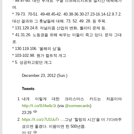
* 99.97-80. 대선 투개표. 구글 스프레드시트로 실시간 예측해가
며.
* 79-73. 70-51. 49-48.45-42. 40.38-36.30-27.23-16.14-12.9.7.2.
대선 결과와 그 훗날들에 대해. 73. 52. 49. 28. 등 주목.
* 131.129.24.8. 저널리즘 산업의 변화, 퀄리티 문제 등.
* 41.31.26. 노동권을 위해 싸우는 이들이 죽고 있다. 문자 그대
로.
* 130.119.106. ‘올해의 상’들
* 103-102.98. 뭔가 컬트적 개그
* 5. 성공하고팠던 개그
December 23, 2012 (Sun.)
Tweets
내게 이렇게 대한 크리스마스 카드는 처음이야
http://t.co/9J4w4z1t
(via
@someecards
)
23:29
https://t.co/z7U1UuTr
…그냥 ‘힐링의 시간’을 더 기다려주
셨으면 좋겠다. 이왕이면 한 500년쯤.
21:37