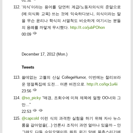
01:52
‘의식’이라는 용어를 당연히 계급/노동자의식의 준말으로
(예:의식화 교육) 쓰는 것에 익숙하다보니, 의식이라는 말
을 무슨 윤리나 학식의 서열척도 비슷하게 여기시는 분들
의 용례를 까맣게 무시했다.
http://t.co/jubPOhon
00:09
December 17, 2012 (Mon.)
Tweets
쓸데없는 고퀄의 산실 CollegeHumor, 이번에는 찰리브라
운 명절특집에 도전… 어른 버전으로.
http://t.co/lqx1u4ii
23:56
@so_picky
“매경, 조회수에 미쳐 제목에 얼짱 OO녀와 그
만…”
22:53
@capcold
이런 식의 과격한 실험을 하기 위해 자사 뉴스
룸을 갈아엎을(…) 언론사 조직이 과연 얼마나 있을까 – 안
그래도 다들 수익모델이든 뭐든 위기 앞에 몸추스리기에