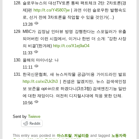
슬로우뉴스의 대선TV토론 통짜 팩트체크 2탄: 2차토론(경
제)편
http://t.co/Y45807jw
| 과연 이런 슬로우한 발행속도
로, 선거 전에 3차토론을 작업할 수 있을 것인가(…)
13:28
MBC가 김정남 인터뷰 방영 강행한다는 스포일러가 유출
되어버린 이런 시점에서, 이거나 한번 더 소개: “강한 사장
의 비결”(한겨레)
http://t.co/X1ej9aO4
11:33
올해의 마이너상: 나
11:11
한국신문협회, 새 뉴스저작물 공급/이용 가이드라인 발표
http://t.co/xrZUr2h3
| 컨셉은 알겠지만, 뉴스 검색색인정
보 보존을 opt-in으로 하겠다니(3조3항) 검색엔진기능 일반
에 대한 재앙이다. 여전히 디지털시대에 적응 못한 단체.
10:56
Sent by
Twieve
Reddit
This entry was posted in
아스트랄
,
저널리즘
and tagged
노동자죽