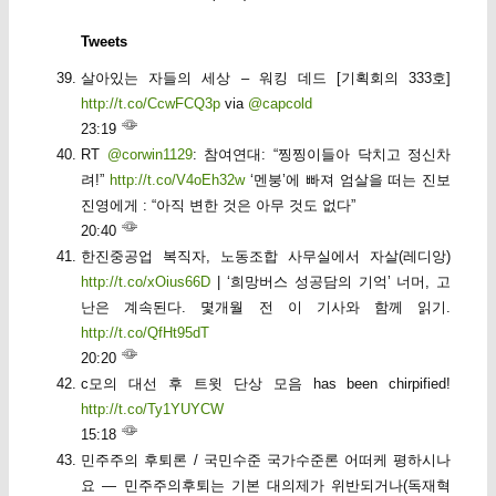
Tweets
살아있는 자들의 세상 – 워킹 데드 [기획회의 333호]
http://t.co/CcwFCQ3p
via
@capcold
23:19
RT
@corwin1129
: 참여연대: “찡찡이들아 닥치고 정신차
려!”
http://t.co/V4oEh32w
‘멘붕’에 빠져 엄살을 떠는 진보
진영에게 : “아직 변한 것은 아무 것도 없다”
20:40
한진중공업 복직자, 노동조합 사무실에서 자살(레디앙)
http://t.co/xOius66D
| ‘희망버스 성공담의 기억’ 너머, 고
난은 계속된다. 몇개월 전 이 기사와 함께 읽기.
http://t.co/QfHt95dT
20:20
c모의 대선 후 트윗 단상 모음 has been chirpified!
http://t.co/Ty1YUYCW
15:18
민주주의 후퇴론 / 국민수준 국가수준론 어떠케 평하시나
요 — 민주주의후퇴는 기본 대의제가 위반되거나(독재혁