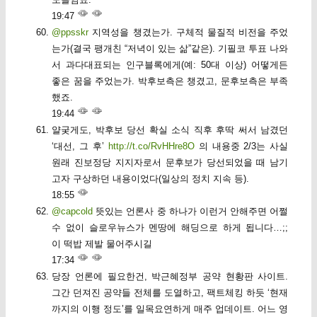
19:47
@ppsskr
지역성을 챙겼는가. 구체적 물질적 비전을 주었
는가(결국 팽개친 “저녁이 있는 삶”같은). 기필코 투표 나와
서 과다대표되는 인구블록에게(예: 50대 이상) 어떻게든
좋은 꿈을 주었는가. 박후보측은 챙겼고, 문후보측은 부족
했죠.
19:44
얄궂게도, 박후보 당선 확실 소식 직후 후딱 써서 남겼던
‘대선, 그 후’
http://t.co/RvHHre8O
의 내용중 2/3는 사실
원래 진보정당 지지자로서 문후보가 당선되었을 때 남기
고자 구상하던 내용이었다(일상의 정치 지속 등).
18:55
@capcold
뜻있는 언론사 중 하나가 이런거 안해주면 어쩔
수 없이 슬로우뉴스가 멘땅에 해딩으로 하게 됩니다…;;
이 떡밥 제발 물어주시길
17:34
당장 언론에 필요한건, 박근혜정부 공약 현황판 사이트.
그간 던져진 공약들 전체를 도열하고, 팩트체킹 하듯 ‘현재
까지의 이행 정도’를 일목요연하게 매주 업데이트. 어느 영