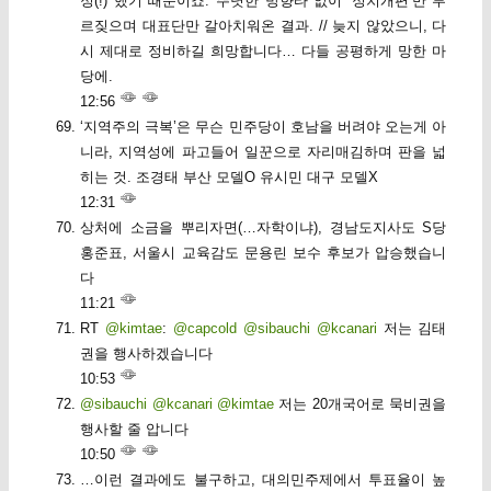
정(!) 했기 때문이죠. 뚜렷한 방향타 없이 ‘정치개편’만 부
르짖으며 대표단만 갈아치워온 결과. // 늦지 않았으니, 다
시 제대로 정비하길 희망합니다… 다들 공평하게 망한 마
당에.
12:56
‘지역주의 극복’은 무슨 민주당이 호남을 버려야 오는게 아
니라, 지역성에 파고들어 일꾼으로 자리매김하며 판을 넓
히는 것. 조경태 부산 모델O 유시민 대구 모델X
12:31
상처에 소금을 뿌리자면(…자학이냐), 경남도지사도 S당
홍준표, 서울시 교육감도 문용린 보수 후보가 압승했습니
다
11:21
RT
@kimtae
:
@capcold
@sibauchi
@kcanari
저는 김태
권을 행사하겠습니다
10:53
@sibauchi
@kcanari
@kimtae
저는 20개국어로 묵비권을
행사할 줄 압니다
10:50
…이런 결과에도 불구하고, 대의민주제에서 투표율이 높