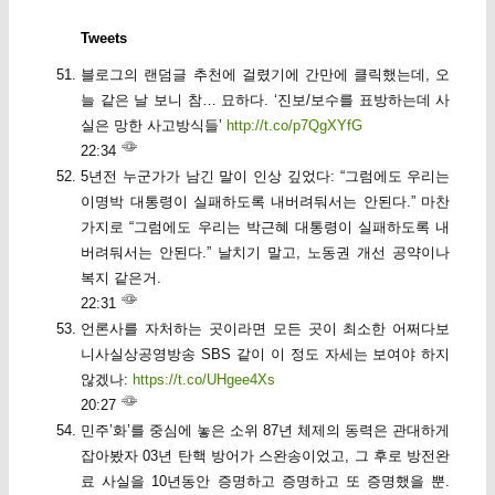
Tweets
블로그의 랜덤글 추천에 걸렸기에 간만에 클릭했는데, 오
늘 같은 날 보니 참… 묘하다. ‘진보/보수를 표방하는데 사
실은 망한 사고방식들’
http://t.co/p7QgXYfG
22:34
5년전 누군가가 남긴 말이 인상 깊었다: “그럼에도 우리는
이명박 대통령이 실패하도록 내버려둬서는 안된다.” 마찬
가지로 “그럼에도 우리는 박근혜 대통령이 실패하도록 내
버려둬서는 안된다.” 날치기 말고, 노동권 개선 공약이나
복지 같은거.
22:31
언론사를 자처하는 곳이라면 모든 곳이 최소한 어쩌다보
니사실상공영방송 SBS 같이 이 정도 자세는 보여야 하지
않겠나:
https://t.co/UHgee4Xs
20:27
민주’화’를 중심에 놓은 소위 87년 체제의 동력은 관대하게
잡아봤자 03년 탄핵 방어가 스완송이었고, 그 후로 방전완
료 사실을 10년동안 증명하고 증명하고 또 증명했을 뿐.