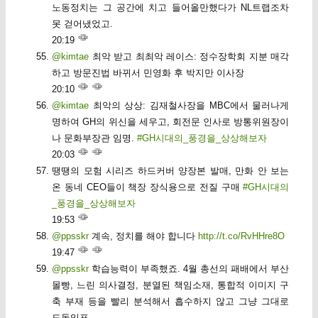
노동정치는 그 공간에 치고 들어올만했다가 NL트랩조차
못 걷어냈었고.
20:19
@kimtae
최악 받고 최최악 레이스: 정수장학회 지분 매각
하고 방문진법 바뀌서 민영화 후 박지만 이사장
20:10
@kimtae
최악의 상상: 김재철사장을 MBC에서 물러나게
명하여 GH의 위신을 세우고, 회전문 인사로 방통위원장이
나 문화부장관 임명.
#GH시대의_풍경을_상상해보자
20:03
땡땡의 모험 시리즈 하드커버 양장본 발매, 만화 안 보는
온 동네 CEO들이 책장 장식용으로 전질 구매
#GH시대의
_풍경을_상상해보자
19:53
@ppsskr
계속, 정치를 해야 합니다
http://t.co/RvHHre8O
19:47
@ppsskr
학습능력이 부족했죠. 4월 총선의 패배에서 부산
몰빵, 느린 의사결정, 분열된 책임소재, 통합적 이미지 구
축 부재 등을 빨리 분석해서 흡수하지 않고 그냥 그대로
도돌임표.