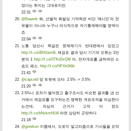
었다는 취지는 그대로지만.
22:31
@Bawerk
뭐, 선별적 휘발성 기억력은 비단 ‘깨시민’의 전
유물이 아니라 누구나 의식적으로 자기통제해야할 영역이
죠.
22:04
노통 당선시 똑같은 문제제기가 반대편에서 있었고
http://t.co/iBH2am9L
재검표 결과 당시 기기의 오류는 1만
분의 1
http://t.co/0TKd3xQM
아, 전자개표를 금하려던 소
송도 패소.
http://t.co/HFXk0t6b
21:41
@capcold
앞 트윗에 오타: 2.5% -> 3.5%.
21:20
2.5%나 표차가 벌어졌고 출구조사도 비슷한 결과를 낸 선
거에서 재검표를 요구하는건 명백한 개표조작을 의심한다
는건데, 의심의 근거가 고작 이 정도
http://t.co/bNvkmHLW
라면 상당히 곤란하다.
21:18
@gorekun
이쯤에서, 오로지 알고리즘으로 기사들을 요약