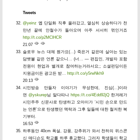
Tweets
@yeinz
옙 단일화 직후 올라갔고, 열심히 상승하다가 천
만년 끝에 안철수가 돌아오며 아주 서서히 꺾인거죠
http://t.co/p2MClHCR
21:07
슬로우 뉴스 대체 뭔가요(…) 죽은거 같은데 살아는 있는
담뱃불 같은 언론 같으니… (너… — 편집인, 개발자 포함
전원이 현업과 별개로 참여하는거라서요;; 소셜펀딩이든
지원금이든 광고든 받…
http://t.co/y5rwNkh9
20:13
시민방송 만들자 이야기가 무성한데, 진심(…)이라
면
@yskurep
님 말다따나
https://t.co/4Edd92jQ
한겨레가
시민주주 신문사로 탄생하고 오마이가 ‘시민 손으로 만드
는 언론’으로 탄생했던 맥락과 그후 일들에 대한 철저한 복
기부터.
16:53
하루동안 40cm 폭설, 강풍, 강추위가 와서 천하의 위스콘
신 매디슨도 학교를 하루 휴교했다. 그러자 학생들이 학교