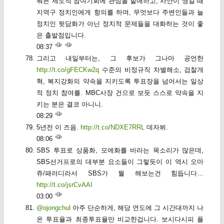
뭐든 제도적 참여기회에 관심을 할애하고, 사안이 생길 때
지역구 정치인에게 항의를 하며, 무엇보다 주변인들과 늘
정치인 뒷담화가 아닌 정치적 문제들을 대화하는 것이 좋
은 출발점입니다.
08:37
그리고 내일부터는, 그 후보가 그나마 공언한
http://t.co/gFECKw2q
수준의 비정규직 차별해소, 검찰개
혁, 복지강화의 약속을 지키도록 투표장을 넘어서는 일상
적 정치 참여를. MBC사장 건으로 보듯 스스로 약속을 지
키는 분은 결코 아니니.
08:29
5년전 이 즈음.
http://t.co/NDXE7RRL
데자뷔.
08:06
SBS 투표로 상품화, 모에화를 바라는 목소리가 많은데,
SBS선거프로의 대부분 요소들이 그렇듯이 이 역시 오마
쥬/패러디라서 SBS가 뭘 해보는건 힘듭니다…
http://t.co/jsrCvAAI
03:00
@ojongchul
아주 단순하게, 해당 연도에 그 시간대까지 나
온 투표율과 최종투표율만 비교한겁니다. 보시다시피 플