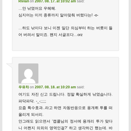
Rivian
on
2007. 08. 17. at 10:02 am
said:
…안 낚였어요 우헤헤.
심지어는 미끼 종류까지 알아맞춰 버렸다는! -o-
…하도 낚이다 보니 이젠 일단 의심부터 하는 버릇이 들
어 버려서 말이죠. 왠지 서글프다…orz
우유차
on
2007. 08. 18. at 10:20 am
said:
여기도 자진 신고 드립니다. 정말 확실하게 낚였습니다.
파닥파닥. -_-;;;;;
요즘 특수효과..라고 하면 자동반응으로 용개뤼 투를 떠
올리게 되서리.
안그래도 읽으면서 ‘캡콜님의 정서에 용개리 투가 맞다
니 어쩐지 의외의 영역인걸?’ 하고 생각하긴 했는데. 바