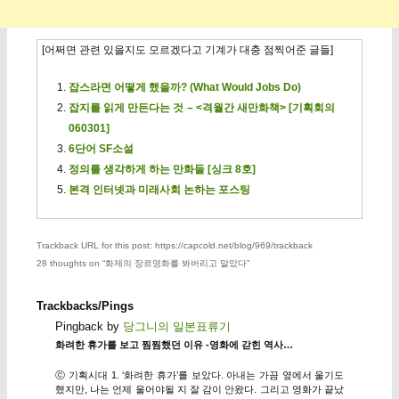
[어쩌면 관련 있을지도 모르겠다고 기계가 대충 점찍어준 글들]
잡스라면 어떻게 했을까? (What Would Jobs Do)
잡지를 읽게 만든다는 것 – <격월간 새만화책> [기획회의
060301]
6단어 SF소설
정의를 생각하게 하는 만화들 [싱크 8호]
본격 인터넷과 미래사회 논하는 포스팅
Trackback URL for this post: https://capcold.net/blog/969/trackback
28 thoughts on “
화제의 장르영화를 봐버리고 말았다
”
Trackbacks/Pings
Pingback by
당그니의 일본표류기
화려한 휴가를 보고 찜찜했던 이유 -영화에 갇힌 역사…
ⓒ 기획시대 1. ‘화려한 휴가’를 보았다. 아내는 가끔 옆에서 울기도
했지만, 나는 언제 울어야될 지 잘 감이 안왔다. 그리고 영화가 끝났