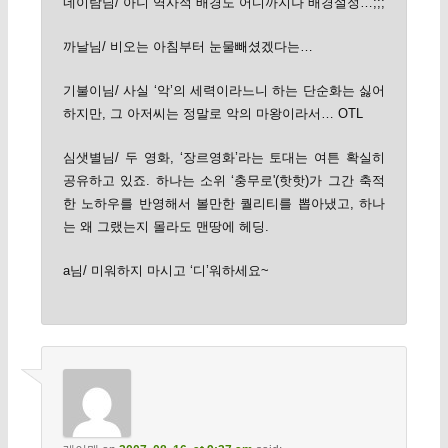
네이탐님/ 아니 역사적 배경도 어디까지나 배경설정…;;;
까날님/ 비오는 아침부터 눈물빼셨겠다는…
기불이님/ 사실 ‘악’의 세력이라느니 하는 단순화는 싫어
하지만, 그 아저씨는 정말로 악의 마왕이라서… OTL
심샛별님/ 두 영화, ‘장르영화’라는 토대는 여튼 확실히
공유하고 있죠. 하나는 소위 ‘충무로'(핫핫)가 그간 축적
한 노하우를 반영해서 볼만한 퀄리티를 뽑아냈고, 하나
는 왜 그랬는지 몰라도 맨땅에 헤딩.
a님/ 미워하지 마시고 ‘디’워하세요~