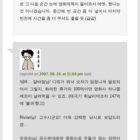
로 그 다음 순간 눈에 영화제목이 들어와서 에엣. 했다는
것 아니겠습니까. 중간에 빈 공간 좀 더 넣어서 마지막
반전에 시간을 좀 더 주셔도 좋을 듯.(걀걀)
capcold
on
2007. 08. 18. at 11:04 pm
said:
!@#… 달바람님/ 디워가 워낙 숫자가 엄청나게 발표되
어서 그렇지, 화려한 휴가의 100억이면 영화사 하나쯤
깨끗이 날려먹을 수 있죠. (태극기 휘날리며조차 147억
에 ‘불과’했고)
Rivian님/ 고수시군요! 더욱 강력한 낚시로 보답드리
겠…
우유차님/ 공수부대에게 몽둥이로 두들겨 맞는 장면이