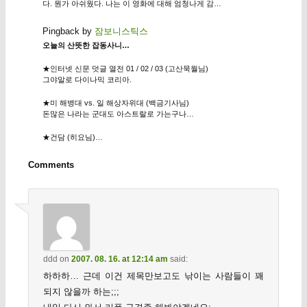
다. 뭔가 아쉬웠다. 나는 이 영화에 대해 엄청나게 감…
Pingback by
잠보니스틱스
오늘의 산뜻한 잡동사니…
★인터넷 신문 덧글 열전 01 / 02 / 03 (고산묵월님)
그야말로 다이나믹 코리아.
★미 해병대 vs. 일 해상자위대 (백금기사님)
돈많은 나라는 군대도 아스트랄로 가는구나…
★건담 (히요님)…
Comments
ddd
on
2007. 08. 16. at 12:14 am
said:
하하하… 근데 이건 제목만보고도 낚이는 사람들이 꽤
되지 않을까 하는;;;