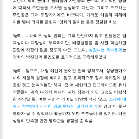
괴한다. 악의 군대가 달려들어 자신들의 군주의 이기적인 명령
에 따라서 주민들을 무차별 살상하고 다닌다. 그리고 도주하는
주인공은 그저 도망가기에도 바쁘다가, 가까운 이들의 피해에
치를 떨며 의지를 굳힌다. 영화의 말미는 물론 장렬한 희생.
!@#… 시나리오 상의 인과는 그리 탄탄하지 않고 인물들은 입
체성이나 다양성이 부족하지만, 배경설정을 좀 사전 학습하면
관람에 지장이 없을 정도의 수준. 그보다,
실감나는 특수효과
는
영화의 박진감과 몰입도를 효과적으로 구축해주었다.
!@#… 덤으로, 대형 예산이 들어간 한국 영화로서, 성냥팔이소
녀의 재앙의 함정에 빠지지 않고 효과적으로 정서 마케팅에 성
공한 것도 눈여겨볼만 하다. 좀 더 세련되고 업그레이드된 유사
작품들이 계속 나와서 하나의 자체 장르가 되면 그것도 바람직
한 전망일 듯. 여튼 사회적 의미도 당연히 적지 않고.
소재에 대
해서 천착하며 시작한 영화 특유의 몇가지 한계
가 있고 더 좋은
영화가 될 수 있었으나 활용하지 못한 부분들이 꽤 있지만, 여튼
상당히 만족할 만한 영화관람 경험을 준 작품.