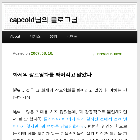
capcold님의 블로그님
Main menu
About
엑기스
몽땅
방명록
Skip to primary content
Skip to secondary content
Posted on
2007. 08. 16.
Post navigation
←
Previous
Next
→
화제의 장르영화를 봐버리고 말았다
!@#… 결국 그 화제의 장르영화를 봐버리고 말았다. 이하는 간
단한 감상.
!@#… 많은 기대를 하지 않았는데, 꽤 감정적으로
몰입
해가면
서 볼 만 했다(!).
줄거리야 뭐 이미 익히 알려진 선에서 전혀 벗
어나지 않지만, 뭐 여하튼 장르영화니까
. 평범한 인간의 힘으로
는 어찌 해볼 도리가 없는 괴물딱지들이 삶의 터전과 도심을 파