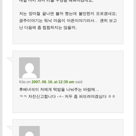
내일 다시 와서 리플 구경좀 해봐야겠네요;
저는 장마철 끝나면 볼까 했는데 볼만한지 모르겠네요;
광주이야기는 워낙 마음이 아픈이야기라서… 괜히 보고
난 다음에 좀 찝찝하지는 않을까;
Kita
on
2007. 08. 16. at 12:39 am
said:
후배녀석이 저에게 떡밥을 나눠주는 바람에…
ㅋㅋ 자진신고합니다 -ㅅ- 저두 좀 퍼뜨려야겠심다 ㅎㅎ