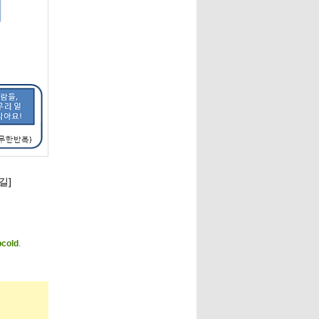
길]
pcold
.