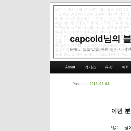
capcold님의
!@#… 오늘날을 위한 몇가지 격언
Main menu
About
엑기스
몽땅
매체
Skip to primary content
Skip to secondary content
Posted on
2013. 03. 03.
이번 분
!@#… 끊