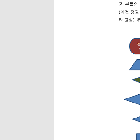
권 분들의
(이전 정권
라 고심).