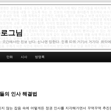
 블로그님
: 곳간에서만 진보 난다. 신나면 망한다. 인류 따위 거기서 거기다. 위악
만화
시사
방명록
들의 인사 해결법
이지 않는 잡음 속에 어떻게든 정권 인사를 지각해가면서 꾸역꾸역 추진중