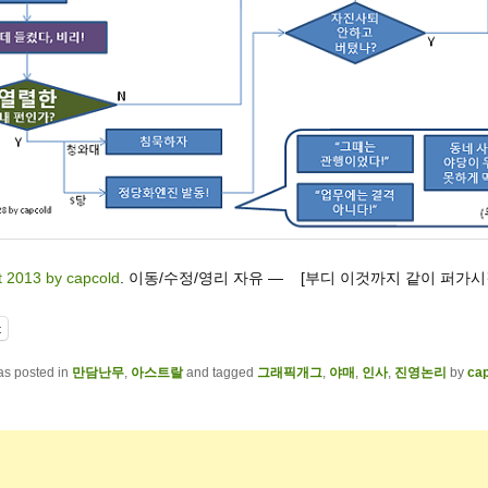
t 2013 by capcold
. 이동/수정/영리 자유 — [부디 이것까지 같이 퍼가시
t
as posted in
만담난무
,
아스트랄
and tagged
그래픽개그
,
야매
,
인사
,
진영논리
by
ca