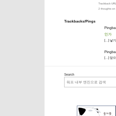
Trackback URL 
2 thoughts on 
Trackbacks/Pings
Pingb
인가
[…] 낳
Pingba
[…] 앞
Search