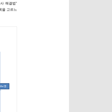
사 해결법”
목을 고르느