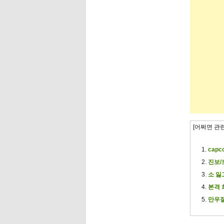
[어쩌면 관
capc
진보/
소 잃
본격 
만우