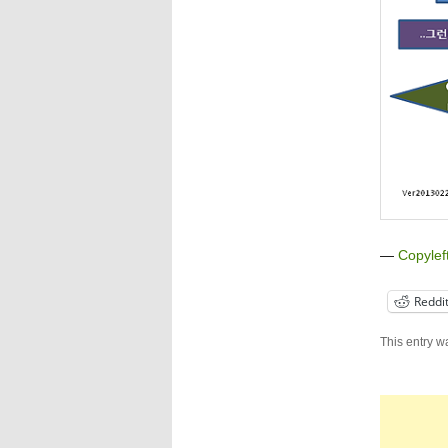
—
Copylef
Reddi
This entry w