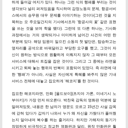
하게 들어갈 여지가 있다. 하나는 그런 식의 행패를 부리는 것이
생각보다 널리 퍼져있음을 직시하며 감정노동의 문제, 항공서비
스에서의 승무원 대우 문제를 이야기하는 것이다(그런 것을 지
목하는 모 주요일간지의 기사에서조차 ‘항공사의 꽃’ 같은 표현
을 쓰는 것을 보며 학을 뗐다). 그런데 또 다른 하나는, 기사화
과정에서는 거의 생략되거나 미미하게 넘어간 사건의 어떤 한
부분에 있다. 해당 임원이 일으킨 소동의 첫 발단은, 탑승하고는
옆자리를 공석으로 바꿔달라고 부당한 요구를 했고, 그것이 자
신이 원하는 방식으로 원활하게 이뤄지지 않자 그 때부터 모든
서비스에 대해서 트집을 잡은 것이다. 그리고 그 중에는 라면을
시키고 퇴짜 놓는 행위의 반복이 포함되어 있었다. 즉 라면에 대
한 ‘행패’가 아니라, 사실은 자신에게 특혜를 봐주지 않은 기내
서비스 전체에 대놓고 집요하게 ‘해코지’를 한 것이다.
집요한 해코지라면, 만화 [올드보이](츠지야 가론, 미네기시 노
부아키)가 가장 먼저 떠오른다. 박찬욱 감독의 영화판 덕분에 잘
알려져있듯, 내용은 한 남자가 영문도 모르고 15년간 사설 감옥
에 갇혀 있다가 갑자기 나와서 누가 왜 자신을 가뒀다가 풀어줬
는지 알아내며 복수를 하는 줄거리다. 하지만 가해자의 동기가
장엄하게 비극적이고 정교한 영화판과 달리, 원작 만화판은 훨