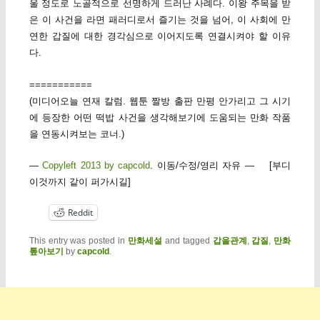
울 정도로 노골적으로 선명하게 드러난 사례다. 이왕 주목을 받
은 이 사건을 라면 패러디로서 즐기는 것을 넘어, 이 사회에 만
연한 갑질에 대한 경각심으로 이어지도록 연결시켜야 할 이유
다.
===========
(미디어오늘 연재 칼럼. 웹툰 짤방 출판 만평 안가리고 그 시기
에 등장한 어떤 떡밥 사건을 생각해보기에 도움되는 만화 작품
을 연동시켜보는 코너.)
—
Copyleft 2013 by capcold
. 이동/수정/영리 자유 — [부디
이것까지 같이 퍼가시길]
Reddit
This entry was posted in
만화세설
and tagged
갑을관계
,
갑질
,
만화
톺아보기
by
capcold
.