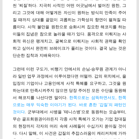
씬 ‘찌질’하다. 지극히 사적인 어떤 어긋남에서 벌어진 원한, 그
리고 그것에 대해 어떻게든 자신이 원하는 방식의 만족이 주어
질 때까지 상대를 끝없이 괴롭히는 가학성의 향연이 펼쳐질 따
름이다. 사적 불만을 원한으로 승화시켜 집요한 해코지를 하는
이들의 집념은 참으로 놀라울 때가 있다. 품격으로 이뤄지는 사
회적 위신은 팽개치고, 굴복으로 이뤄지는 사회적 권력을 확인
하고 싶어서 완전히 브레이크가 풀리는 것이다. 결국 남는 것은
단순한 집착과 지배욕이다.
그런데 이런 구도가, 비행기 안에서의 손님-승무원 관계가 아니
라 일반 업무 과정에서 이루어졌다면 어떨까. 갑의 위치에서, 을
입장의 기업이나 고용인에게 사적 특혜를 요구하고, 그것을 원
하는대로 만족시켜주지 않으면 당장 주어진 모든 수단을 동원해
서 해코지를 나선다면 말이다.
한쪽으로는 섬뜩하면서도, 한쪽
으로는 매우 익숙한 이야기가 된다. 바로 흔한 ‘갑질’의 패턴인
것이다
. 군부대에서 사병을 ‘테니스병’으로 동원하는 모습부터,
무슨 골프회원권이라든지 각종 사적 특혜가 오가는 기업 접대질
의 현장까지 각자의 머리 속에 사례들이 수십가지 쏟아질 것이
다. 다시 말해, 이 사건은 갑질의 추잡스러움이 캐리커처에 가까