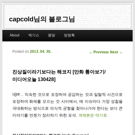
capcold님의 블로그님
Main menu
About
엑기스
몽땅
방명록
Skip to primary content
Skip to secondary content
Posted on
2013. 04. 30.
Post navigation
←
Previous
Next
→
진상질이라기보다는 해코지 [만화 톺아보기/
미디어오늘 130428]
!@#… 익숙한 것으로 포장하여 공감하는 것과 일탈적 사건으로
포장하여 화제를 모으는 것 사이에서, 매 이슈마다 가장 성찰을
극대화하는 방식으로 의식적 균형을 찾아나가야 한다는 보다 큰
이야기를 언젠가 정리하기 위한 포석.
게재본은 여기로
.