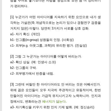
념을 주어로 놓기보다는 사람을 중심으로 보면 좀 더 정리하기
가 편리하다.
[1] 누군가가 어떤 아이디어를 지속하기 위한 요인으로 내가 생
각하는 가설은(즉 개념적으로는 논리가 있으나 경험연구 검증을
거치지 않은) 이렇다. 당연히 3가지가 서로를 상호 강화.
a1- 자기 확신. (개인)
b1- 인그룹(in-group) 성원들의 인정. (사회성)
c1- 외부(e.g. 아웃그룹, 과학)의 유리한 평가. (진실성)
[2] 그럼 그 누군가는 아이디어를 어떻게 버리는가.
a2- 확신 상실. (예: 인생사 쇼크)
b2- 인그룹의 구박.
c2- 외부평가에서 반증을 내림.
[3] 그런데 버릴만 한 아이디어라도 안 버리는 것은 어째서인가.
위에 꼽은 요인들이 모두 지극히 주관적이고 유동적이며, 한번
만들어진 아이디어는 가급적 유지시키고자 노력하니까. 인지과
정에서도, 변화라는건
에너지가 닳는다
.
a3- 자기확신을 키우기 위한 인지 기제 발휘. (예: 정신승리)