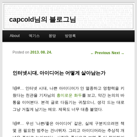
capcold님의 블로그님
Main menu
About
엑기스
몽땅
방명록
Skip to primary content
Skip to secondary content
Posted on
2013. 08. 24.
Post navigation
←
Previous
Next
→
인터넷시대, 아이디어는 어떻게 살아남는가
!@#… 인터넷 시대, 나쁜 아이디어가 안 멸종하고 영향력을 키
웠다는 천관율 기자님의
흥미로운 화두
를 보고, 약간 논의의 바
통을 이어본다. 본격 글로 다듬기는 귀찮으니, 생각 드는 대로
그냥 거칠게 남기는 메모. 제목도 너무 대충 붙였다.
!@#… 우선 ‘나쁜/좋은 아이디어’ 같은, 실제 구분지으려면 책
몇 권 필요한 범주는 건너뛰자. 그리고 아이디어라는 추상적 개