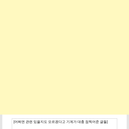
[어쩌면 관련 있을지도 모르겠다고 기계가 대충 점찍어준 글들]