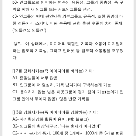
b3- 인그룹으로 인지하는 범주의 유동성, 그룹의 중층성. 즉 구
박을 피해 새 인그룹 또는 서브인그룹을 생성.
c3- 인그룹의 반대 편인만큼 외부그룹도 유동적. 또한 증명에 대
한 전문지식 스키마, 비판 수용에 관한 훈련 수준의 차이 존재.
(“안들려요 안들려”)
!@#… 이 상태에서, 미디어의 역할인 기록과 소통이 디지털이
라는 압도적 기록성, 그리고 인터넷 등 압도적 소통망을 조우했
다.
[] 2를 강화시키는(즉 아이디어를 버리는) 기제:
A1- 존잘님들이 너무 많음.
B1- 인그룹이 더 열심히, 기록 남겨가며 구박하는게 가능.
C1- 동의하지 않는 넓은 아웃그룹이 평가 참여 가능(논의가 인
그룹 안에서 묶이지 않음). 많은 반증 기록들.
[] 3을 강화시키는(즉 아이디어를 강화하는) 기제:
A2- 자기확신강화 활동이 용이. (예: 블로그)
B2- 인그룹의 확장/재구성. “나는 혼자가 아니었어”
C2- 지지 근거의 증가. 100개 중 1개에서 1000개 중 5개로 변한