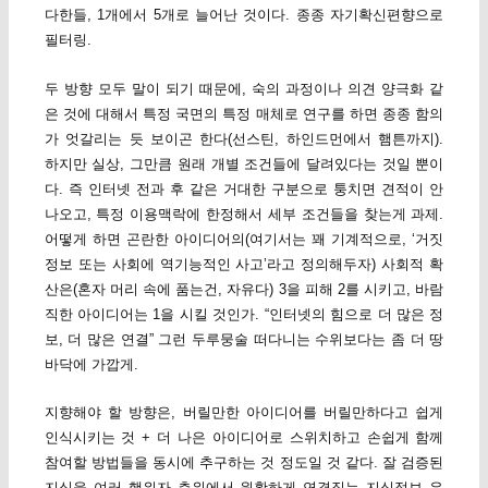
다한들, 1개에서 5개로 늘어난 것이다. 종종 자기확신편향으로
필터링.
두 방향 모두 말이 되기 때문에, 숙의 과정이나 의견 양극화 같
은 것에 대해서 특정 국면의 특정 매체로 연구를 하면 종종 함의
가 엇갈리는 듯 보이곤 한다(선스틴, 하인드먼에서 햄튼까지).
하지만 실상, 그만큼 원래 개별 조건들에 달려있다는 것일 뿐이
다. 즉 인터넷 전과 후 같은 거대한 구분으로 퉁치면 견적이 안
나오고, 특정 이용맥락에 한정해서 세부 조건들을 찾는게 과제.
어떻게 하면 곤란한 아이디어의(여기서는 꽤 기계적으로, ‘거짓
정보 또는 사회에 역기능적인 사고’라고 정의해두자) 사회적 확
산은(혼자 머리 속에 품는건, 자유다) 3을 피해 2를 시키고, 바람
직한 아이디어는 1을 시킬 것인가. “인터넷의 힘으로 더 많은 정
보, 더 많은 연결” 그런 두루뭉술 떠다니는 수위보다는 좀 더 땅
바닥에 가깝게.
지향해야 할 방향은, 버릴만한 아이디어를 버릴만하다고 쉽게
인식시키는 것 + 더 나은 아이디어로 스위치하고 손쉽게 함께
참여할 방법들을 동시에 추구하는 것 정도일 것 같다. 잘 검증된
지식을 여러 행위자 층위에서 원활하게 연결짓는 지식정보 유