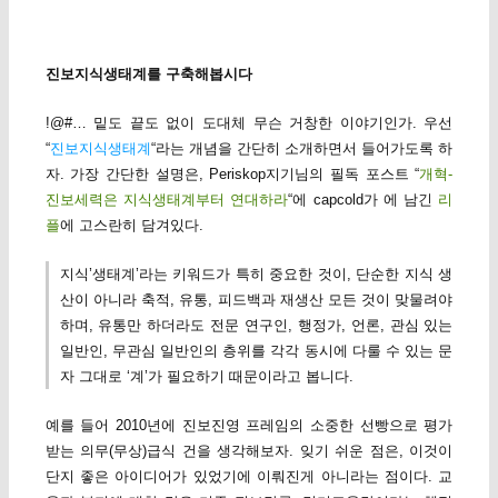
진보지식생태계를 구축해봅시다
!@#… 밑도 끝도 없이 도대체 무슨 거창한 이야기인가. 우선
“
진보지식생태계
“라는 개념을 간단히 소개하면서 들어가도록 하
자. 가장 간단한 설명은, Periskop지기님의 필독 포스트 “
개혁-
진보세력은 지식생태계부터 연대하라
“에 capcold가 에 남긴
리
플
에 고스란히 담겨있다.
지식’생태계’라는 키워드가 특히 중요한 것이, 단순한 지식 생
산이 아니라 축적, 유통, 피드백과 재생산 모든 것이 맞물려야
하며, 유통만 하더라도 전문 연구인, 행정가, 언론, 관심 있는
일반인, 무관심 일반인의 층위를 각각 동시에 다룰 수 있는 문
자 그대로 ‘계’가 필요하기 때문이라고 봅니다.
예를 들어 2010년에 진보진영 프레임의 소중한 선빵으로 평가
받는 의무(무상)급식 건을 생각해보자. 잊기 쉬운 점은, 이것이
단지 좋은 아이디어가 있었기에 이뤄진게 아니라는 점이다. 교