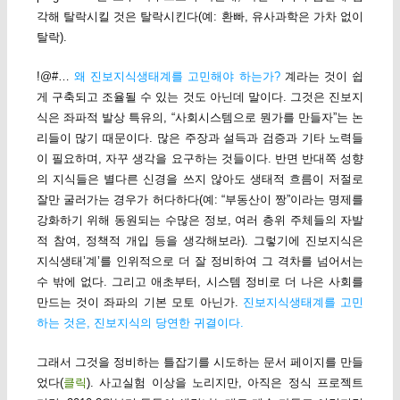
각해 탈락시킬 것은 탈락시킨다(예: 환빠, 유사과학은 가차 없이
탈락).
!@#…
왜 진보지식생태계를 고민해야 하는가?
계라는 것이 쉽
게 구축되고 조율될 수 있는 것도 아닌데 말이다. 그것은 진보지
식은 좌파적 발상 특유의, “사회시스템으로 뭔가를 만들자”는 논
리들이 많기 때문이다. 많은 주장과 설득과 검증과 기타 노력들
이 필요하며, 자꾸 생각을 요구하는 것들이다. 반면 반대쪽 성향
의 지식들은 별다른 신경을 쓰지 않아도 생태적 흐름이 저절로
잘만 굴러가는 경우가 허다하다(예: “부동산이 짱”이라는 명제를
강화하기 위해 동원되는 수많은 정보, 여러 층위 주체들의 자발
적 참여, 정책적 개입 등을 생각해보라). 그렇기에 진보지식은
지식생태’계’를 인위적으로 더 잘 정비하여 그 격차를 넘어서는
수 밖에 없다. 그리고 애초부터, 시스템 정비로 더 나은 사회를
만드는 것이 좌파의 기본 모토 아닌가.
진보지식생태계를 고민
하는 것은, 진보지식의 당연한 귀결이다.
그래서 그것을 정비하는 틀잡기를 시도하는 문서 페이지를 만들
었다(
클릭
). 사고실험 이상을 노리지만, 아직은 정식 프로젝트