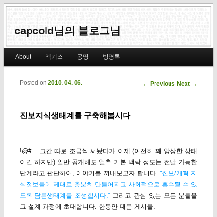
capcold님의 블로그님
Main menu
About
엑기스
몽땅
방명록
Skip to primary content
Skip to secondary content
Posted on
2010. 04. 06.
Post navigation
←
Previous
Next
→
진보지식생태계를 구축해봅시다
!@#… 그간 따로 조금씩 써놨다가 이제 (여전히 꽤 앙상한 상태
이긴 하지만) 일반 공개해도 얼추 기본 맥락 정도는 전달 가능한
단계라고 판단하여, 이야기를 꺼내보고자 합니다:
“진보/개혁 지
식정보들이 제대로 충분히 만들어지고 사회적으로 흡수될 수 있
도록 담론생태계를 조성합시다.”
그리고 관심 있는 모든 분들을
그 설계 과정에 초대합니다. 한동안 대문 게시물.