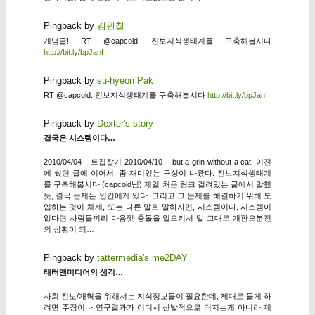
Pingback by
김원철
개념글! RT @capcold: 진보지식생태계를 구축해봅시다
http://bit.ly/bpJanI
Pingback by
su-hyeon Pak
RT @capcold: 진보지식생태계를 구축해봅시다
http://bit.ly/bpJanI
Pingback by
Dexter's story
결국은 시스템이다…
2010/04/04 – 트집잡기 2010/04/10 – but a grin without a cat! 이전
에 썼던 글에 이어서, 좀 재미있는 구상이 나왔다. 진보지식생태계
를 구축해봅시다 (capcold님) 제일 처음 링크 걸려있는 글에서 말했
듯, 결국 문제는 인간에게 있다. 그리고 그 문제를 해결하기 위해 도
입하는 것이 체제, 또는 다른 말로 말하자면, 시스템이다. 시스템이
없다면 사람들끼리 마음껏 충돌을 일으켜서 말 그대로 개판오분전
의 상황이 되…
Pingback by
tattermedia's me2DAY
태터앤미디어의 생각…
사회 진보/개혁을 위해서는 지식정보들이 필요한데, 제대로 돌게 하
려면 주장이나 연구결과가 어디서 산발적으로 터지는게 아니라 제