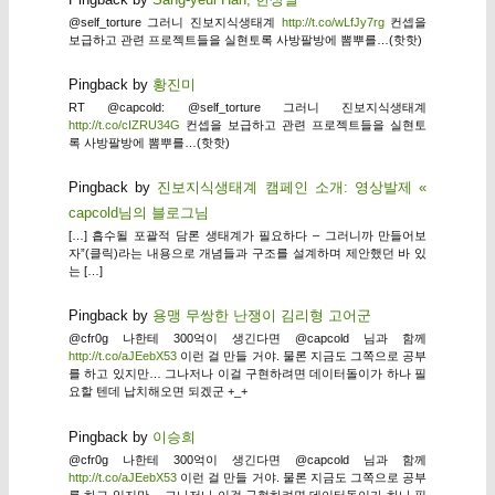
@self_torture 그러니 진보지식생태계
http://t.co/wLfJy7rg
컨셉을
보급하고 관련 프로젝트들을 실현토록 사방팔방에 뽐뿌를…(핫핫)
Pingback by
황진미
RT @capcold: @self_torture 그러니 진보지식생태계
http://t.co/cIZRU34G
컨셉을 보급하고 관련 프로젝트들을 실현토
록 사방팔방에 뽐뿌를…(핫핫)
Pingback by
진보지식생태계 캠페인 소개: 영상발제 «
capcold님의 블로그님
[…] 흡수될 포괄적 담론 생태계가 필요하다 – 그러니까 만들어보
자”(클릭)라는 내용으로 개념들과 구조를 설계하며 제안했던 바 있
는 […]
Pingback by
용맹 무쌍한 난쟁이 김리형 고어군
@cfr0g 나한테 300억이 생긴다면 @capcold 님과 함께
http://t.co/aJEebX53
이런 걸 만들 거야. 물론 지금도 그쪽으로 공부
를 하고 있지만… 그나저나 이걸 구현하려면 데이터돌이가 하나 필
요할 텐데 납치해오면 되겠군 +_+
Pingback by
이승희
@cfr0g 나한테 300억이 생긴다면 @capcold 님과 함께
http://t.co/aJEebX53
이런 걸 만들 거야. 물론 지금도 그쪽으로 공부
를 하고 있지만… 그나저나 이걸 구현하려면 데이터돌이가 하나 필