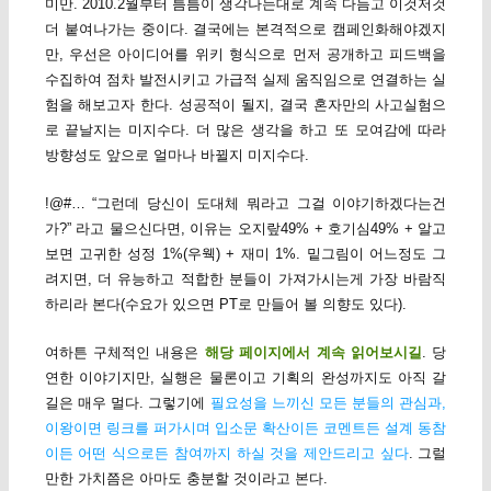
미만. 2010.2월부터 틈틈이 생각나는대로 계속 다듬고 이것저것
더 붙여나가는 중이다. 결국에는 본격적으로 캠페인화해야겠지
만, 우선은 아이디어를 위키 형식으로 먼저 공개하고 피드백을
수집하여 점차 발전시키고 가급적 실제 움직임으로 연결하는 실
험을 해보고자 한다. 성공적이 될지, 결국 혼자만의 사고실험으
로 끝날지는 미지수다. 더 많은 생각을 하고 또 모여감에 따라
방향성도 앞으로 얼마나 바뀔지 미지수다.
!@#… “그런데 당신이 도대체 뭐라고 그걸 이야기하겠다는건
가?” 라고 물으신다면, 이유는 오지랖49% + 호기심49% + 알고
보면 고귀한 성정 1%(우웩) + 재미 1%. 밑그림이 어느정도 그
려지면, 더 유능하고 적합한 분들이 가져가시는게 가장 바람직
하리라 본다(수요가 있으면 PT로 만들어 볼 의향도 있다).
여하튼 구체적인 내용은
해당 페이지에서 계속 읽어보시길
. 당
연한 이야기지만, 실행은 물론이고 기획의 완성까지도 아직 갈
길은 매우 멀다. 그렇기에
필요성을 느끼신 모든 분들의 관심과,
이왕이면 링크를 퍼가시며 입소문 확산이든 코멘트든 설계 동참
이든 어떤 식으로든 참여까지 하실 것을 제안드리고 싶다
. 그럴
만한 가치쯤은 아마도 충분할 것이라고 본다.