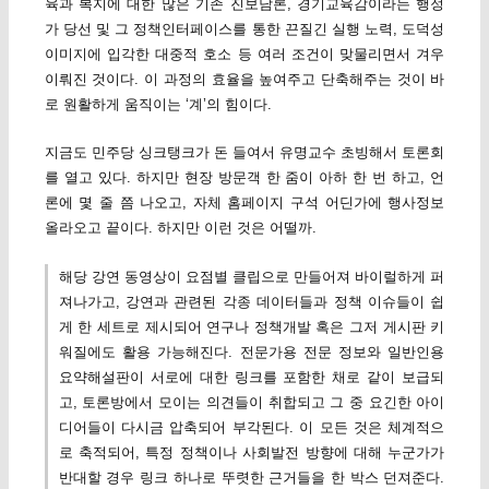
육과 복지에 대한 많은 기존 진보담론, 경기교육감이라는 행정
가 당선 및 그 정책인터페이스를 통한 끈질긴 실행 노력, 도덕성
이미지에 입각한 대중적 호소 등 여러 조건이 맞물리면서 겨우
이뤄진 것이다. 이 과정의 효율을 높여주고 단축해주는 것이 바
로 원활하게 움직이는 ‘계’의 힘이다.
지금도 민주당 싱크탱크가 돈 들여서 유명교수 초빙해서 토론회
를 열고 있다. 하지만 현장 방문객 한 줌이 아하 한 번 하고, 언
론에 몇 줄 쯤 나오고, 자체 홈페이지 구석 어딘가에 행사정보
올라오고 끝이다. 하지만 이런 것은 어떨까.
해당 강연 동영상이 요점별 클립으로 만들어져 바이럴하게 퍼
져나가고, 강연과 관련된 각종 데이터들과 정책 이슈들이 쉽
게 한 세트로 제시되어 연구나 정책개발 혹은 그저 게시판 키
워질에도 활용 가능해진다. 전문가용 전문 정보와 일반인용
요약해설판이 서로에 대한 링크를 포함한 채로 같이 보급되
고, 토론방에서 모이는 의견들이 취합되고 그 중 요긴한 아이
디어들이 다시금 압축되어 부각된다. 이 모든 것은 체계적으
로 축적되어, 특정 정책이나 사회발전 방향에 대해 누군가가
반대할 경우 링크 하나로 뚜렷한 근거들을 한 박스 던져준다.