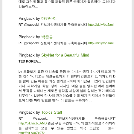
대로 그런게 돌고 흡수될 포괄적 담론 생태계가 필요하다. 그러니까
만들어보자…
Pingback by
마하반야
RT @capcold: 진보지식생태계를 구축해봅시다
http://bit.ly/bpJanI
Pingback by
박준규
RT @capcold: 진보지식생태계를 구축해봅시다
http://bit.ly/bpJanI
Pingback by
SkyNet for a Beautiful Mind
TED KOREA…
by 오돌또기 요즘 머리속을 둥둥 떠 다니는 생각 하나가 테드에 관
한 것이다. TED는 테크놀로지의 T, 엔터테인먼트의 E, 디자인의 D
를 합해 만든 이름을 가진 켈리포니아에 자리잡은 비영리 민간단체
이다. 과학기술, 학술, 정치, 디자인, 예술 등을 망라한 여러 분야에
서 두각을 나타내는 새로운 생각을 세상에 널리 알리는 것이 테드의
임무이다. 일년에 한 차례 컨퍼런스를 위해 세계 각지에서 현인들이
모여 18분 짜리 발표를 한다. 이 발표는 녹화되어…
Pingback by
Topics Staff
RT @capcold: "진보지식생태계를 구축해봅시다"
http://bit.ly/cbEAMB
관심 구걸 주간입니다. 더 효과적으로 아이디어
를 전파하고 모을 수 있는 방법도 적극 모집중. .. 토픽:
http://bit.ly/cZxZ5t