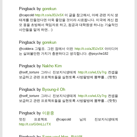
Pingback by
gorekun
@capcold
http://t.co/aJEiJx5X
이 글을 참고해서, 아예 관련 지식 생
태계를 만들었다면 더욱 좋았을 것이라 사료됩니다. 미국에 계신 캡
모 옹을 초빙해서 책임자로 하고, 컴공과 대학원생 하나는 기술적인
사안들을 맡게 하면.. :)
Pingback by
gorekun
@coldera 그렇죠. 그런 점에서 이런
http://t.co/aJEiJx5X
아이디어
는 살펴볼만한 가치가 충분하다고 생각합니다. @psyche182
Pingback by
Nakho Kim
@self_torture 그러니 진보지식생태계
http://t.co/wLfJy7rg
컨셉을
보급하고 관련 프로젝트들을 실현토록 사방팔방에 뽐뿌를…(핫핫)
Pingback by
Byoung-il Oh
@self_torture 그러니 진보지식생태계
http://t.co/wLfJy7rg
컨셉을
보급하고 관련 프로젝트들을 실현토록 사방팔방에 뽐뿌를…(핫핫)
Pingback by
이윤중
멋진 프로젝트 @capcold 님의 진보지식생태계
http://t.co/G0mLLcTX
Pingback by
Sang-yeul Han, 한상열