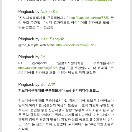
Pingback by
Nakho Kim
"진보지식생태계를 구축해봅시다"
http://capcold.net/blog/5723
관
심 구걸 주간입니다. 더 효과적으로 아이디어를 전파하고 모을 수
있는 방법도 적극 모집중.
Pingback by
Han, Sang-uk
@red_butt plz, watch this.
http://capcold.net/blog/5723
Pingback by
JY
RT @capcold: "진보지식생태계를 구축해봅시다"
http://capcold.net/blog/5723
관심 구걸 주간입니다. 더 효과적으로
아이디어를 전파하고 모을 수 있는 방법도 적극 모집중.
Pingback by
2시 27분
진보지식생태계를 구축해봅시다 and 위키피디아 모델…
진보지식생태계를 구축해봅시다1. 위키피디아 모델은 하버마스가
일찍이 이야기한 공론장의 이상적 모습을 비교적 가깝게 구현한 체
계였다. ‘협업을 통한 집단지성의 창발’, ‘수평적 의사소통의 힘’과 같
은 온갖 긍정적 수식어가 위키피디아를 따라다녔다. 이는 지식기반
경제의 경쟁력 담론과 맞물려 기업과 산업 쪽으로 흡수되면서 ‘위키
노믹스’라는 신조어까지 만들었다. 위키피디아는 “수평적인 소통과
지식의 …