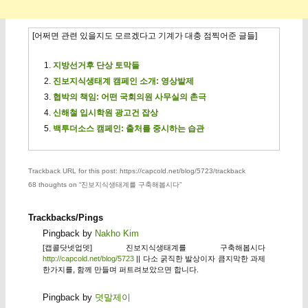
[어쩌면 관련 있을지도 모르겠다고 기계가 대충 점찍어준 글들]
지방선거후 단상 토막들
진보지식생태계 캠페인 소개: 영상발제
협박의 책임: 어떤 국회의원 사무실의 촌극
신해철 입시학원 광고건 잡상
백투더소스 캠페인: 출처를 중시하는 습관
Trackback URL for this post: https://capcold.net/blog/5723/trackback
68 thoughts on “
진보지식생태계를 구축해봅시다
”
Trackbacks/Pings
Pingback by
Nakho Kim
[캡콜닷넷업뎃] 진보지식생태계를 구축해봅시다
http://capcold.net/blog/5723
|| 다소 굵직한 발상이자 큼지막한 과제
한가지를, 함께 만들며 퍼트려보았으면 합니다.
Pingback by
덧말제이