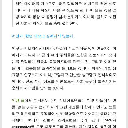
열린 데이터를 기반으로, 좋은 정책연구 이벤트를 열어 실로
어디서나 다음 혁신이 나올 수 있도록 한다. 이 모든 것은 골
방 학자의 몽상 속 곰팡이 냄새 분위기가 아니라, 쿨하고 세련
된 사회적 지성의 모습 속에 펼쳐진다.
어떤가. 한번 해보고 싶어지지 않는가.
이렇듯 진보지식생태계란, 단순히 진보지식을 많이 만들자는 이
야기가 아니다. 기존의 여러 주체들을 포함한 진보지식의 생태
계를 관장하는 일종의 유통인프라를 만드는 것. 그리고 이미 있
는 여러 흐름들을 효과적으로 틀어보는 것이다. 백개의 개별 싱
크탱크 연구소가 아니라, 그렇다고 단순한 싱크탱크 연석회의도
아니라, 진보 지식 정보를 담론으로서 사회 곳곳에 흡수시키는
총체적 시스템을 만드는 것이다.
이런 글
에서 지적되듯 이미 진보싱크탱크는 여럿 만들어진 만
큼, 없는 것은 재료가 아니라 그런 재료들이 함께 비견되고 토론
되고 담론화되고 유통되어 실제 영향력으로 이어지는 생태계 그
자체다. 여기서 진보의 스펙트럼은 넓게 잡아 liberal과
progressive를 모두 아우르도록 하는데, 다만 지식의 품질에 입