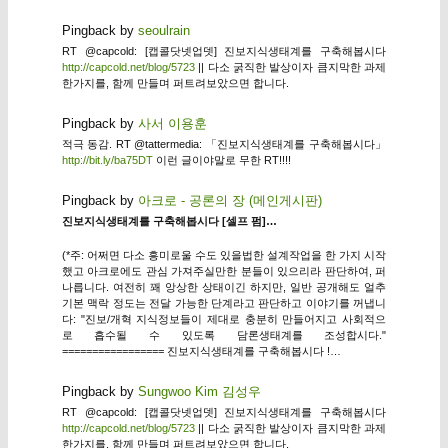
Pingback by
seoulrain
RT @capcold: [캡콜닷넷업뎃] 진보지식생태계를 구축해봅시다
http://capcold.net/blog/5723
|| 다소 굵직한 발상이자 큼지막한 과제
한가지를, 함께 만들며 퍼트려보았으면 합니다.
Pingback by
사서 이용훈
적극 동감. RT @tattermedia: 「진보지식생태계를 구축해봅시다」
http://bit.ly/ba75DT
이런 글이야말로 무한 RT!!!!
Pingback by
아크로 - 공론의 장 (메인게시판)
진보지식생태계를 구축해봅시다 [셀프 펌]…
(*주: 어쩌면 다소 흥미로울 수도 있을법한 설계작업을 한 가지 시작
했고 아크로에도 관심 가져주실만한 분들이 있으리라 판단하여, 퍼
나릅니다. 여전히 꽤 앙상한 상태이긴 하지만, 일반 공개해도 얼추
기본 맥락 정도는 전달 가능한 단계라고 판단하고 이야기를 꺼냅니
다: "진보/개혁 지식정보들이 제대로 충분히 만들어지고 사회적으
로 흡수될 수 있도록 담론생태계를 조성합시다."
================= 진보지식생태계를 구축해봅시다 !…
Pingback by
Sungwoo Kim 김성우
RT @capcold: [캡콜닷넷업뎃] 진보지식생태계를 구축해봅시다
http://capcold.net/blog/5723
|| 다소 굵직한 발상이자 큼지막한 과제
한가지를, 함께 만들며 퍼트려보았으면 합니다.