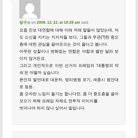
망구스
on
2009. 12. 22. at 10:28 am
said:
요즘 진보 대연합에 대해 이래 저래 말들이 많았는데, 저
도 소신을 지키는 지지자들 보다, 그들과 무관(?)한 중도
층에 대한 관심을 끌어모으는 것이 옳다고 봅니다.
아무런 성찰이나 변화없는 연합은 야합과 별반 달라 보
이지 않거든요.
그리고 개인적으로 이번 선거의 프레임의 ‘대통령의 약
속’은 어떨까 싶습니다.
본인의 발언대로 대운하, 영리병원 포기, 세종시 원안대
로 등등..
좀 모자란 느낌이 들기는 합니다만, 좀 더 중도층을 끌어
모으기 위해 프레임 자체도 전투적 이미지를
벗어나야 하지 않나 싶어서 말입니다.