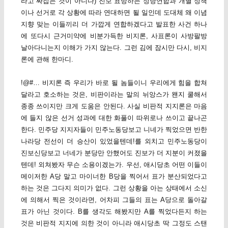
라고 싸잡는 것이 아니다) 진보 표방하는 정당연합과 개별 정책
이나 선거로 각 상황에 따라 연대하면 될 일인데 도대체 왜 이념
지향 맞는 이들끼리 더 가깝게 연합하겠다고 발표한 사건 하나
에 또다시 근거미약에 비분가득한 비지론, 사표론이 사방팔방
날아다니는지 이해가 가지 않는다. 그런 김에 잠시만 다시, 비지
론에 관해 한마디.
!@#… 비지론 즉 우리가 바로 될 놈들이니 우리에게 힘을 합쳐
달라고 호소하는 것은, 비판이라는 말의 뉘앙스가 왠지 쿨해서
종종 쓰이지만 크게 도움은 안된다. 사실 비판적 지지론은 마음
에 들지 않은 선거 성과에 대한 화풀이 따위로나 쓰이고 끝나곤
한다. 민주당 지지자들이 민주노동당보고 니네가 찍었으면 반한
나라당 전선이 더 승산이 있었을텐데!를 외치고 민주노동당이
진보신당보고 너네가 분당만 안했어도 진보가 더 지분이 커졌을
텐데! 외쳐봤자 무슨 소용이겠는가. 우선, 애시당초 어떤 이들이
메이저한 A당 말고 마이너한 B당을 찍어서 표가 분산되었다고
하는 것은 그다지 의미가 없다. 그런 상황을 아는 상태에서 소신
에 의해서 찍은 것이라면, 어차피 그들의 표는 A당으로 돌아갈
표가 아닌 것이다. B를 생각도 해봤지만 A를 찍었다든지 하는
것은 비판적 지지에 의한 것이 아니라 애시당초 딱 그정도 스탠