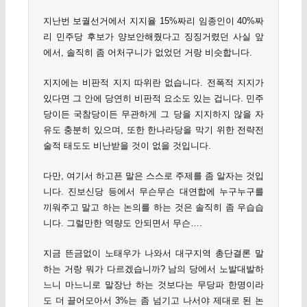
지난번 보궐선거에서 지지율 15%짜리 임종인이 40%짜
리 민주당 후보가 양보안해줬다고 징징거렸던 사실 앞
에서, 솔직히 좀 어처구니가 없었던 거랑 비슷합니다.
지지에는 비판적 지지 따위란 없습니다. 전폭적 지지가
있다면 그 안에 당연히 비판적 요소도 있는 겁니다. 민주
당이든 국참당이든 무관하게 그 당을 지지하지 않을 자
유도 충분히 있으며, 또한 한나라당을 막기 위한 전략전
술적 태도도 비난받을 것이 없을 것입니다.
다만, 여기서 하고픈 말은 스스로 주제를 좀 알자는 것입
니다. 진보신당 등에서 무슨무슨 대연합에 누구누구를
끼워주고 말고 하는 논의를 하는 것은 솔직히 좀 우습습
니다. 그럴만한 역량도 안되면서 무슨….
지금 뜬금없이 노태우가 나와서 대구지역 총단결론 말
하는 거랑 뭐가 다르겠습니까? 남의 당에서 노발대발하
느니 마느니로 말장난 하는 것보다는 무당파 한명이라
도 더 끌어모아서 3%는 좀 넘기고 나서야 제대로 된 논