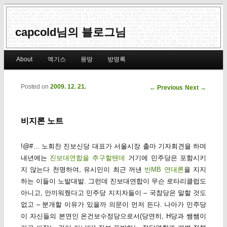
capcold님의 블로그님
Main menu
About
엑기스
몽땅
방명록
Skip to primary content
Skip to secondary content
Posted on
2009. 12. 21.
Post navigation
←
Previous
Next
→
비지론 노트
!@#… 노회찬 진보신당 대표가 서울시장 출마 기자회견을 하며
내년에는
진보대연합을 추구할텐데
거기에 민주당은 포함시키
지 않는다 천명하여, 유시민이 최근 꺼낸
반MB 연대론
을 지지
하는 이들이 노발대발. 그런데 진보대연합이 무슨 로타리클럽도
아니고, 안끼워줬다고 민주당 지지자들이 – 국참당은 말할 것도
없고 – 분개할 이유가 있을까 의문이 먼저 든다. 나아가 민주당
이 자신들의 본연인 온건보수정당으로서(당연히, H당과 쌤쌤이