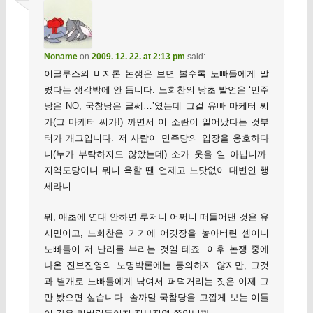
Noname
on
2009. 12. 22. at 2:13 pm
said:
이글루스의 비지론 논쟁은 보면 볼수록 노빠들에게 말
렸다는 생각밖에 안 듭니다. 노회찬의 당초 발언은 ‘민주
당은 NO, 국참당은 글쎄…’였는데 그걸 유빠 마케터 씨
가(그 마케터 씨가!) 까면서 이 소란이 일어났다는 것부
터가 개그입니다. 저 사람이 민주당의 입장을 옹호하다
니(누가 부탁하지도 않았는데) 소가 웃을 일 아닙니까.
지역도당이니 뭐니 욕할 땐 언제고 느닷없이 대변인 행
세라니.
뭐, 애초에 연대 안하면 루저니 어쩌니 떠들어댄 것은 유
시민이고, 노회찬은 거기에 어깃장을 놓아버린 셈이니
노빠들이 저 난리를 부리는 것일 테죠. 이후 논쟁 중에
나온 진보진영의 노명박론에는 동의하지 않지만, 그것
과 별개로 노빠들에게 낚여서 퍼덕거리는 짓은 이제 그
만 봤으면 싶습니다. 솔까말 국참당을 고깝게 보는 이들