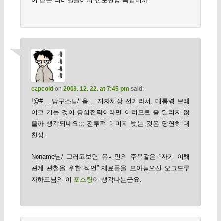
이 같은 리버럴들이지 진보진영 쪽입니까.
capcold
on
2009. 12. 22. at 7:45 pm
said:
!@#… 망구스님/ 음… 지자체장 선거라서, 대통령 브레
이크 거는 것이 중심전략이라면 여러모로 좀 밀리지 않
을까 생각되네요;;; 전투적 이미지 벗는 것은 당연히 대
찬성.
Noname님/ 그러고보면 유시민의 주옥같은 “자기 이해
관계 관철을 위한 식언” 재료들을 모아놓으신 오그드루
자하드님의 이
포스팅
이 생각나는군요.