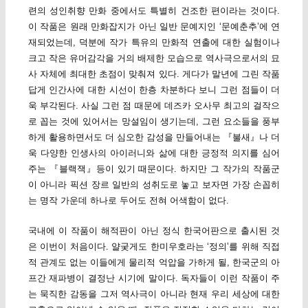
련의 성인취향 만화 중에서도 특별히 건조한 편이라는 것이다.
이 작품은 원래 만화잡지가 아닌 일반 문예지인 ‘문예춘추’에 연
재되었는데, 덕분에 작가 특유의 만화적 연출에 대한 실험이나
크고 작은 유머감각을 거의 배제한 모습으로 역사극으로서의 묘
사 자체에 최대한 초점이 맞춰져 있다. 게다가 말년에 그린 작품
답게 인간사에 대한 시선이 한층 차분하다 보니 그런 점들이 더
욱 부각된다. 사실 그런 점 때문에 데즈카 오사무 최고의 걸작으
로 꼽는 것에 있어서는 망설임이 생기는데, 그런 요소들을 풍부
하게 활용하면서도 더 심오한 감성을 만들어내는 『불새』나 더
욱 다양한 인생사의 아이러니와 삶에 대한 긍정적 의지를 심어
주는 『블랙잭』등이 있기 때문이다. 하지만 그 작가의 작품군
이 아니라 픽션 장르 일반의 성취도로 놓고 보자면 가장 손꼽히
는 명작 가운데 하나로 두어도 전혀 어색함이 없다.
국내에 이 작품이 해적판이 아닌 정식 한국어판으로 출시된 것
은 이번이 처음이다. 얄궂게도 한미우호라는 ‘정의’를 위해 직접
적 관계도 없는 이들에게 물리적 억압을 가하게 될, 한국군의 아
프간 재파병이 결정난 시기에 말이다. 독자들이 이런 작품이 주
는 묵직한 감동을 그저 역사극이 아니라 현재 우리 세상에 대한