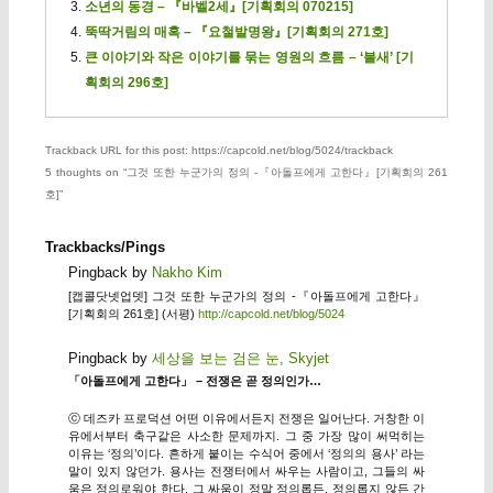
소년의 동경 – 『바벨2세』[기획회의 070215]
뚝딱거림의 매혹 – 『요철발명왕』[기획회의 271호]
큰 이야기와 작은 이야기를 묶는 영원의 흐름 – ‘불새’ [기
획회의 296호]
Trackback URL for this post: https://capcold.net/blog/5024/trackback
5 thoughts on “
그것 또한 누군가의 정의 -『아돌프에게 고한다』[기획회의 261
호]
”
Trackbacks/Pings
Pingback by
Nakho Kim
[캡콜닷넷업뎃] 그것 또한 누군가의 정의 -『아돌프에게 고한다』
[기획회의 261호] (서평)
http://capcold.net/blog/5024
Pingback by
세상을 보는 검은 눈, Skyjet
「아돌프에게 고한다」 – 전쟁은 곧 정의인가…
ⓒ 데즈카 프로덕션 어떤 이유에서든지 전쟁은 일어난다. 거창한 이
유에서부터 축구같은 사소한 문제까지. 그 중 가장 많이 써먹히는
이유는 ‘정의’이다. 흔하게 붙이는 수식어 중에서 ‘정의의 용사’ 라는
말이 있지 않던가. 용사는 전쟁터에서 싸우는 사람이고, 그들의 싸
움은 정의로워야 한다. 그 싸움이 정말 정의롭든, 정의롭지 않든 간