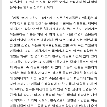
짖겠지만, 그 보다 큰 사회, 즉 인류 보편의 관점에서 볼 때 받아
들여서는 안되는 성격의 것이다.
『아돌프에게 고한다』(데즈카 오사무 / 세미콜론 / 전5권)은 각
자의 정의로 인해 발생하는 전쟁을 비판하는 작품으로, 제목에
서 쉽게 연상할 수 있듯 2차 세계대전을 무대로 한다. 이야기는
아돌프라는 이름을 지닌 세 명의 인물이 서로 격변의 소용돌이
속에 인생이 교차하는 내용이다. 한 명은 고베에 사는 일본과 독
일 혼혈 소년인 아돌프 카우프만으로, 일본 주재 독일 외교관의
아들이다. 그리고 마찬가지로 독일에서 와서 일본에 정착한 유
태인들 가운데 한 명이자 그의 친구인 아돌프 카밀이 있다. 그리
고 그들이 살아가는 그 시대를 만들어내는 중심인물로서 세 번
째 아돌프, 즉 아돌프 히틀러가 있다. 이들의 생활은 히틀러가
사실은 유태 혈통을 지녔다는 정보를 둘러싼 치열한 첩보전 속
에 꼬여나가게 되고, 동생의 죽음을 통해 같이 휘말리게 되는 기
자인 소헤이가 이들의 인생역정에 대한 기록자 역할을 하게 된
다. 유태인 친구를 배신하고 싶지 않은 착한 심성의 소년은 SS
친위대의 장교가 되고, 히틀러의 유태인 학살의 바탕에는 개인
적 피학대의 기억이 있으며, 민족으로서 생명을 억압받던 이는
결국 나중에 다른 민족을 같은 방식으로 학살하게 된다. 매 순간