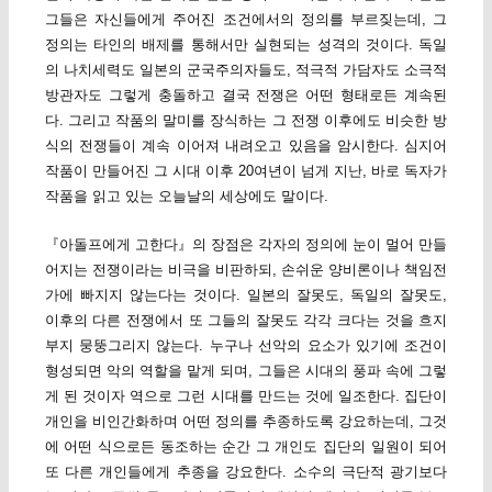
그들은 자신들에게 주어진 조건에서의 정의를 부르짖는데, 그
정의는 타인의 배제를 통해서만 실현되는 성격의 것이다. 독일
의 나치세력도 일본의 군국주의자들도, 적극적 가담자도 소극적
방관자도 그렇게 충돌하고 결국 전쟁은 어떤 형태로든 계속된
다. 그리고 작품의 말미를 장식하는 그 전쟁 이후에도 비슷한 방
식의 전쟁들이 계속 이어져 내려오고 있음을 암시한다. 심지어
작품이 만들어진 그 시대 이후 20여년이 넘게 지난, 바로 독자가
작품을 읽고 있는 오늘날의 세상에도 말이다.
『아돌프에게 고한다』의 장점은 각자의 정의에 눈이 멀어 만들
어지는 전쟁이라는 비극을 비판하되, 손쉬운 양비론이나 책임전
가에 빠지지 않는다는 것이다. 일본의 잘못도, 독일의 잘못도,
이후의 다른 전쟁에서 또 그들의 잘못도 각각 크다는 것을 흐지
부지 뭉뚱그리지 않는다. 누구나 선악의 요소가 있기에 조건이
형성되면 악의 역할을 맡게 되며, 그들은 시대의 풍파 속에 그렇
게 된 것이자 역으로 그런 시대를 만드는 것에 일조한다. 집단이
개인을 비인간화하며 어떤 정의를 추종하도록 강요하는데, 그것
에 어떤 식으로든 동조하는 순간 그 개인도 집단의 일원이 되어
또 다른 개인들에게 추종을 강요한다. 소수의 극단적 광기보다