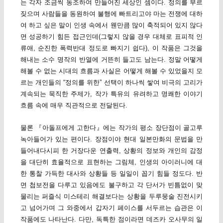
는 각자 조금씩 동조하여 만들어진 세상인 셈이다. 정의를 부르
짖으며 사람들을 동원하여 불행에 빠트리고야 마는 전쟁에 대하
여 하고 싶은 말이 인생 속에서 웬만큼 많이 축적되어 있지 않다
면 성공하기 힘든 접근인데(그렇지 않을 경우 대체로 표피적 인
류애, 순진한 폭력반대 정도로 빠지기 쉽다), 이 작품은 그것을
해내는 소수 명작의 반열에 거뜬히 들고도 남는다. 정말 어떻게
해볼 수 없는 시대의 흐름과 사실은 어떻게 해볼 수 있었을지 모
르는 개인들의 “정의를 위한” 선택이 하나씩 쌓여 비극의 고리가
계속되는 묵직한 주제가, 작가 특유의 유려하고 명쾌한 이야기
흐름 속에 매우 직관적으로 전달된다.
물론 『아돌프에게 고한다』에는 작가의 평소 장단점이 골고루
녹아들어가 있는 편이다. 장점이야 현대 일본만화의 문법을 만
들어내다시피 한 거장다운 연출력, 상황의 정보와 개인의 감정
을 대단히 효율적으로 표현하는 그림체, 인생의 아이러니에 대
한 통찰 가득한 대사와 상황들 등 일일이 꼽기 힘들 정도다. 반
면 첩보전을 다루고 있음에도 불구하고 각 단서가 빈틈없이 맞
물리는 퍼즐식 미스테리 해결보다는 상황을 두루뭉술 진전시키
고 넘어가며 그 와중에서 갑자기 페이스를 서두르는 습관은 이
작품에도 나타난다. 다만, 독특한 점이라면 데즈카 오사무의 일