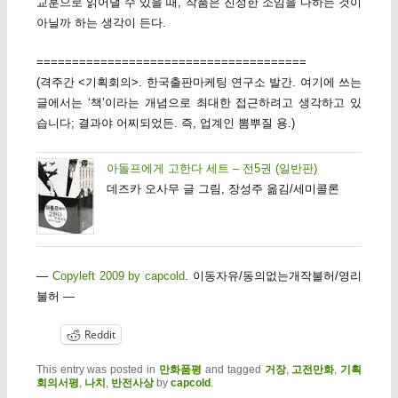
교훈으로 읽어낼 수 있을 때, 작품은 진정한 소임을 다하는 것이
아닐까 하는 생각이 든다.
======================================
(격주간 <기획회의>. 한국출판마케팅 연구소 발간. 여기에 쓰는
글에서는 ‘책’이라는 개념으로 최대한 접근하려고 생각하고 있
습니다; 결과야 어찌되었든. 즉, 업계인 뽐뿌질 용.)
아돌프에게 고한다 세트 – 전5권 (일반판)
데즈카 오사무 글 그림, 장성주 옮김/세미콜론
—
Copyleft 2009 by capcold
. 이동자유/동의없는개작불허/영리
불허 —
Reddit
This entry was posted in
만화품평
and tagged
거장
,
고전만화
,
기획
회의서평
,
나치
,
반전사상
by
capcold
.