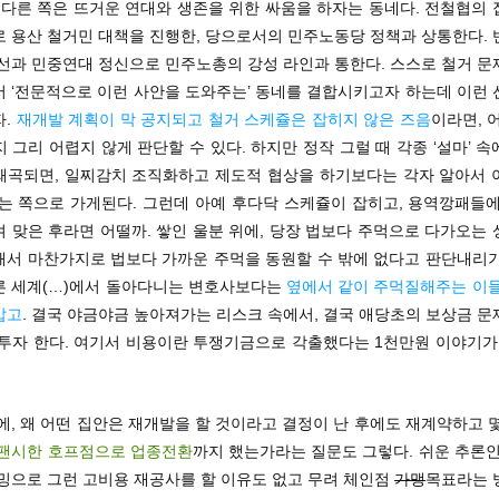
 다른 쪽은 뜨거운 연대와 생존을 위한 싸움을 하자는 동네다. 전철협의
로 용산 철거민 대책을 진행한, 당으로서의 민주노동당 정책과 상통한다. 
노선과 민중연대 정신으로 민주노총의 강성 라인과 통한다. 스스로 철거 문
서 ‘전문적으로 이런 사안을 도와주는’ 동네를 결합시키고자 하는데 이런 
자.
재개발 계획이 막 공지되고 철거 스케쥴은 잡히지 않은 즈음
이라면, 
 그리 어렵지 않게 판단할 수 있다. 하지만 정작 그럴 때 각종 ‘설마’ 
왜곡되면, 일찌감치 조직화하고 제도적 협상을 하기보다는 각자 알아서 
찾는 쪽으로 가게된다. 그런데 아예 후다닥 스케쥴이 잡히고, 용역깡패들에
 맞은 후라면 어떨까. 쌓인 울분 위에, 당장 법보다 주먹으로 다가오는
해서 마찬가지로 법보다 가까운 주먹을 동원할 수 밖에 없다고 판단내리기
른 세계(…)에서 돌아다니는 변호사보다는
옆에서 같이 주먹질해주는 이들
맙고
. 결국 야금야금 높아져가는 리스크 속에서, 결국 애당초의 보상금 
 투자 한다. 여기서 비용이란 투쟁기금으로 각출했다는 1천만원 이야기가
에, 왜 어떤 집안은 재개발을 할 것이라고 결정이 난 후에도 재계약하고 
팬시한 호프점으로 업종전환
까지 했는가라는 질문도 그렇다. 쉬운 추론인
이밍으로 그런 고비용 재공사를 할 이유도 없고 무려 체인점
가맹
목표라는 