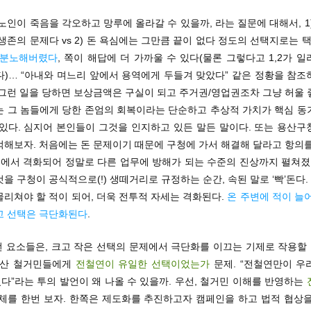
노인이 죽음을 각오하고 망루에 올라갈 수 있을까, 라는 질문에 대해서, 1
생존의 문제다 vs 2) 돈 욕심에는 그만큼 끝이 없다 정도의 선택지로는 택도
 분노해버렸다
, 쪽이 해답에 더 가까울 수 있다(물론 그렇다고 1,2가 
다)… “아내와 며느리 앞에서 용역에게 두들겨 맞았다” 같은 정황을 참조
. 그런 일을 당하면 보상금액은 구실이 되고 주거권/영업권조차 그냥 허울
는 그 놈들에게 당한 존엄의 회복이라는 단순하고 추상적 가치가 핵심 동
 있다. 심지어 본인들이 그것을 인지하고 있든 말든 말이다. 또는 용산구
억해보자. 처음에는 돈 문제이기 때문에 구청에 가서 해결해 달라고 항의를
정에서 격화되어 정말로 다른 업무에 방해가 되는 수준의 진상까지 펼쳐졌
을 구청이 공식적으로(!) 생떼거리로 규정하는 순간, 속된 말로 ‘빡’돈다. 
리쳐야 할 적이 되어, 더욱 전투적 자세는 격화된다.
온 주변에 적이 늘
고 선택은 극단화된다
.
런 요소들은, 크고 작은 선택의 문제에서 극단화를 이끄는 기제로 작용할 
용산 철거민들에게
전철연이 유일한 선택이었는가
문제. “전철연만이 우
”라는 투의 발언이 왜 나올 수 있을까. 우선, 철거민 이해를 반영하는
체를 한번 보자. 한쪽은 제도화를 추진하고자 캠페인을 하고 법적 협상을