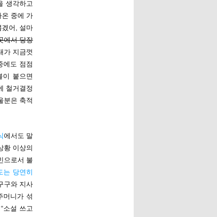
을 생각하고
나온 중에 가
뽑겠어, 설마
곳에서 당장
 내가 지금껏
중에도 점점
불이 붙으면
만에 철거결정
 울분은 축적
식
에서도 말
 상황 이상의
민으로서 불
도는 당연히
먹구구와 지사
주머니가 섞
“소설 쓰고