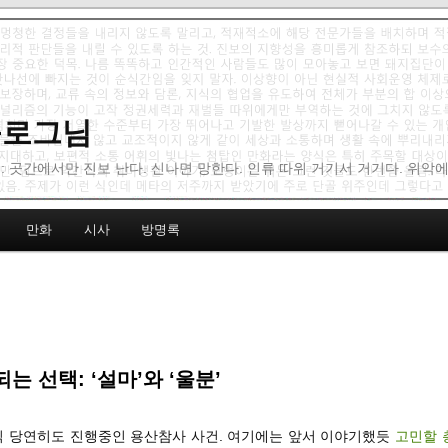
 블로그님
: 곳간에서만 진보 난다. 신나면 망한다. 인류 따위 거기서 거기다. 위악
만화
시사
방명록
는 선택: ‘설마’와 ‘울분’
아직 당연히도 진행중인 용산참사 사건. 여기에는 앞서 이야기했듯
고민할 