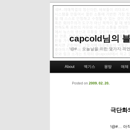
capcold님의
!@#… 오늘날을 위한 몇가지 격언
Main menu
About
엑기스
몽땅
매체
Skip to primary content
Skip to secondary content
Posted on
2009. 02. 20.
극단화되
!@#… 