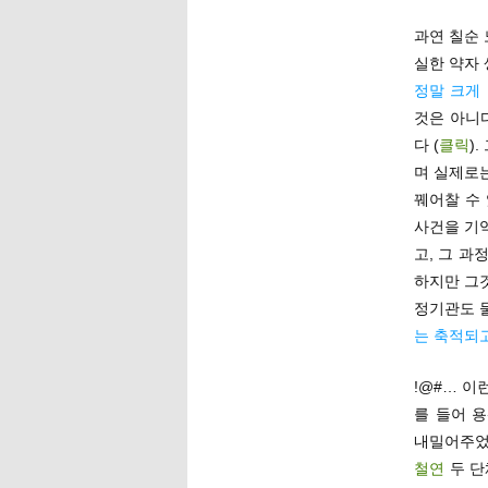
과연 칠순 
실한 약자 
정말 크게
것은 아니
다 (
클릭
)
며 실제로
꿰어찰 수
사건을 기
고, 그 과
하지만 그것
정기관도 물
는 축적되
!@#… 이
를 들어 
내밀어주었다
철연
두 단