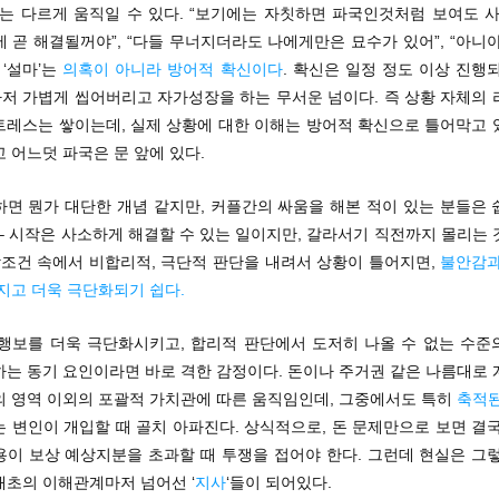
’는 다르게 움직일 수 있다. “보기에는 자칫하면 파국인것처럼 보여도 
 곧 해결될꺼야”, “다들 무너지더라도 나에게만은 묘수가 있어”, “아니
 ‘설마’는
의혹이 아니라 방어적 확신이다
. 확신은 일정 정도 이상 진행
저 가볍게 씹어버리고 자가성장을 하는 무서운 넘이다. 즉 상황 자체의 
트레스는 쌓이는데, 실제 상황에 대한 이해는 방어적 확신으로 틀어막고 
 어느덧 파국은 문 앞에 있다.
하면 뭔가 대단한 개념 같지만, 커플간의 싸움을 해본 적이 있는 분들은 
– 시작은 사소하게 해결할 수 있는 일이지만, 갈라서기 직전까지 몰리는
악조건 속에서 비합리적, 극단적 판단을 내려서 상황이 틀어지면,
불안감과
지고 더욱 극단화되기 쉽다.
: 행보를 더욱 극단화시키고, 합리적 판단에서 도저히 나올 수 없는 수
하는 동기 요인이라면 바로 격한 감정이다. 돈이나 주거권 같은 나름대로 
의 영역 이외의 포괄적 가치관에 따른 움직임인데, 그중에서도 특히
축적된
는 변인이 개입할 때 골치 아파진다. 상식적으로, 돈 문제만으로 보면 결
용이 보상 예상지분을 초과할 때 투쟁을 접어야 한다. 그런데 현실은 그렇
애초의 이해관계마저 넘어선 ‘
지사
‘들이 되어있다.