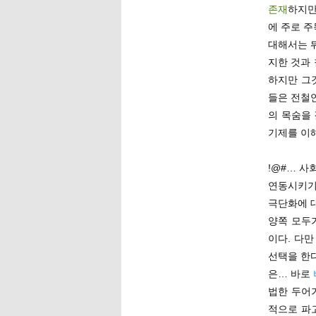
존재
하지만
에 주로 
대해서는 
지한 것과 
하지만 그것
들은 전철연
의 목숨을
기제를 이해
!@#… 
연동시키기 
극단화에 
양쪽 모두
이다. 다
선택을 한
은… 바로
법한 두어가
적으로 파고