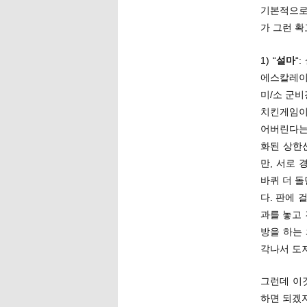
기본적으로
가 그런 확
1) “
설마
“
에스칼레이
미/소 군비
치킨게임이
어버린다는
화된 상한
만, 서로 
바퀴 더 돌
다. 판에 
과를 놓고
방을 하는
각나서 도
그런데 이
하면 되겠