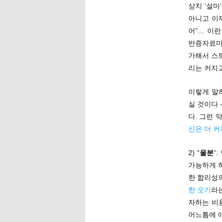
상치 ‘설마
아니고 이제
어”… 이런
반증자료마
가해서 스
리는 커지고
이렇게 말
실 것이다 
다. 그런 
신은 더 커
2) “
울분
“
가능하게 
한 합리성
한 오기
라
자하는 비
어느틈에 