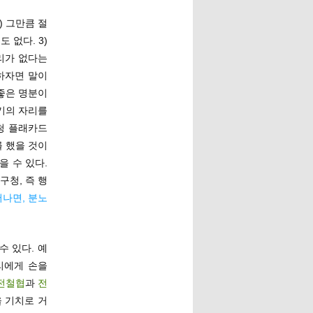
) 그만큼 절
 없다. 3)
일리가 없다는
하자면 말이
 좋은 명분이
기의 자리를
청 플래카드
 했을 것이
을 수 있다.
구청, 즉 행
어나면, 분노
수 있다. 예
리에게 손을
전철협
과
전
 기치로 거