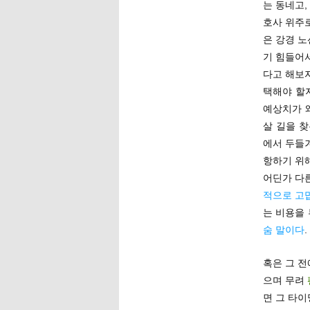
는 동네고,
호사 위주
은 강경 
기 힘들어
다고 해보
택해야 할지
예상치가 
살 길을 
에서 두들겨
항하기 위
어딘가 다
적으로 고
는 비용을
숨 말이다
.
혹은 그 전
으며 무려
면 그 타