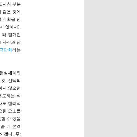
보도지침 부분
 같은 것에
 계획을 인
지 않아서).
서 왜 철거민
로 자신과 남
 극단화
라는
 현실세계와
 것. 선택의
하지 않으면
유도하는 식
라도 합리적
요한 요소들
득할 수 있을
. 좀 더 본격
되겠다. 주: