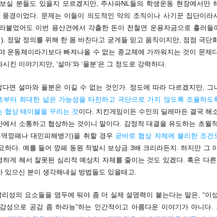
 보실 분들도 있을지 모르겠지만, 주사파NL들의 학생운동 현장에서만 
던 풍경이었다. 문제는 이들이 의도적인 악의 조직이나 사기꾼 집단이라
달라붙었어도 이번 용산건에서 각출한 돈이 전철연 운용자금으로 흘러들
. 정말 정의를 위해 한 몸 바친다고 굳게들 믿고 움직이지만, 점점 극단
분야 운동체이라기보다 빠져나올 수 없는 종교체에 가까워지는 것이 문제다
시킨 이야기지만, ‘설마’와 ‘울분’은 그 정도로 강력하다.
렇다면 설마와 울분은 이길 수 없는 것인가. 정도에 따라 다르겠지만, 
초부터 최대한 넓은 가능성을 타진하고 극단으로 가지 않도록 조율하도
는 협상 테이블을 꾸리는 것
이다. 치킨게임이든 수인의 딜레마든 결국 해소
간에서 소통하고 협상하는 것이니 말이다. 감정적 대결을 유도하는 초월적
 용역깡패나 대민피해병기)을 취할 경우
곧바로 협상 자체에 불리한 조건
요하다. 예를 들어 깡패 동원 적발시 보상금 3배 크리라든지. 하지만 그 
하게 해서 잘못된 심리적 예상치 자체를 줄이는 것도 있겠다. 혹은 다른
가 있으신 분이 생각해내실 방법들도 있을테고.
합리성의 요소들을 염두에 둬야 좀 더 실제 설명력이 붙는다는 말은, “이
 감성으로 공감 좀 하라능”하는 인간적이고 아름다운 이야기가 아니다.