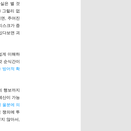
사실은 별 것
야 그럴리 없
되면, 주어진
리스크가 증
있다보면 괴
쉽게 이해하
 것 순식간이
 방어적 확
준의 행보까지
계산이 가능
 울분에 의
국 쟁의에 투
지 않아서,