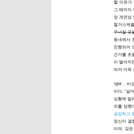
할 이유가
그 때까지 
장 개연성
철거스케쥴
무너질 곳
동네에서 
진행되어 
근거를 초월
이 떨어지면
되어 더욱
!@#… 비
이다. “설
상황에 말
의를 당했
공감하고 있
정신이 결
이며, 갖