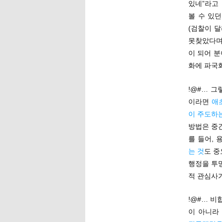
있네”라고
볼 수 있
(검찰이 
못찾았다며)
이 되어 
화에 파국화
!@#… 그
이라면
애
이 주도하
방법은 중
를 들어,
는 것
도 중
행정을 투명
적 관심사
!@#… 비
이 아니라