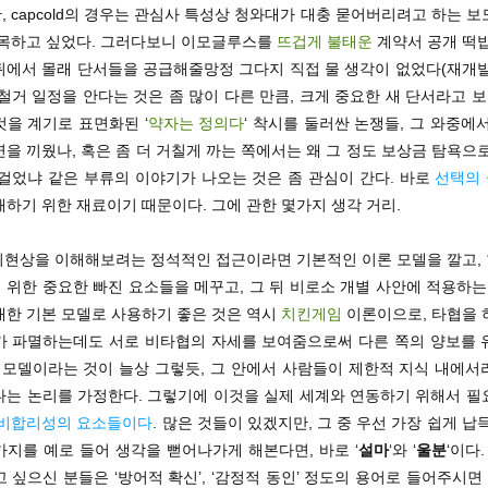
, capcold의 경우는 관심사 특성상 청와대가 대충 묻어버리려고 하는 
주목하고 싶었다. 그러다보니 이모글루스를
뜨겁게 불태운
계약서 공개 떡밥
뒤에서 몰래 단서들을 공급해줄망정 그다지 직접 물 생각이 없었다(재개발
철거 일정을 안다는 것은 좀 많이 다른 만큼, 크게 중요한 새 단서라고 보
을 계기로 표면화된 ‘
약자는 정의다
‘ 착시를 둘러싼 논쟁들, 그 와중에
을 끼웠나, 혹은 좀 더 거칠게 까는 쪽에서는 왜 그 정도 보상금 탐욕으
 걸었냐 같은 부류의 이야기가 나오는 것은 좀 관심이 간다. 바로
선택의
하기 위한 재료이기 때문이다. 그에 관한 몇가지 생각 거리.
사회현상을 이해해보려는 정석적인 접근이라면 기본적인 이론 모델을 깔고,
위한 중요한 빠진 요소들을 메꾸고, 그 뒤 비로소 개별 사안에 적용하는
대한 기본 모델로 사용하기 좋은 것은 역시
치킨게임
이론이으로, 타협을 
가 파멸하는데도 서로 비타협의 자세를 보여줌으로써 다른 쪽의 양보를 
만 모델이라는 것이 늘상 그렇듯, 그 안에서 사람들이 제한적 지식 내에서
다는 논리를 가정한다. 그렇기에 이것을 실제 세계와 연동하기 위해서 필
비합리성의 요소들이다
. 많은 것들이 있겠지만, 그 중 우선 가장 쉽게 납
지를 예로 들어 생각을 뻗어나가게 해본다면, 바로 ‘
설마
‘와 ‘
울분
‘이다
 싶으신 분들은 ‘방어적 확신’, ‘감정적 동인’ 정도의 용어로 들어주시면 