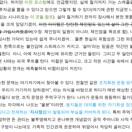
 없다. 하지만
이전 포스팅
에도 언급했지만, 실제 철거까지 가는 스케쥴
투자금을 뽑을 수 있다고 믿으면 그렇게 할 수 있다(여기에 관한 지금껏 
 있는 시나리오는
이 곳을 참조
). 설마 철거하기 전까지 장사해서 본전 못
을 크게 앞당기겠어,
이번 아이템은 탄탄한 체인망도 있는데 설마 그런 
을 가입시켜줬겠어
(수정: 체인망의 일원이 아니라, 체인점을 목표로 함),
장사한 가닥이 있는데 쉽게 무너지겠어… 물론 현실의 위험성은 그런 와
또 한쪽으로는 불안감에 스트레스가 커지고. ‘설마’라는 믿음은 약간만 
한다. 아니, 아예 자신의 확신에 유리한 근거만 들린다. 그리고 두 달
 사태는 파국 루트를 탄다. 마찰은 일어나고, 크고 작은 사건들 속에서
 상황의 전개는 예측불허의 비합리성이 커진다.
슷한 문제는 여기저기에서 찾아볼 수 있다. 전철연 같은
조직화된 운동 방
마 우리가 거기까지 당하겠어”, 라는 의식을 바탕으로 하다가 매번 예상한
려들다 보면, 조직 운영은 주먹구구가 된다. 나아가 운동의 원동력이 철거
다는 자각에서 나오는 “울분”이라면,
동지들은 대의를 위한 자기희생 정
다고 전제하는 ‘
지사정신
‘이 발동되어 부실을 커버하게 된다
. 특히 주
합하면 돈 관리는 불투명해지고 운나쁘면 개념없이 공적 주머니와 사적 
은 구멍이 나는데도 가족적 인간관계 운운하며 뒤덮어서 적당히 굴러간다. 