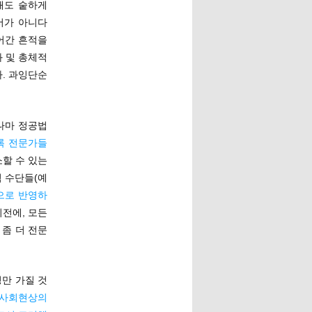
해도 숱하게
서가 아니다
어간 흔적을
화 및 총체적
. 과잉단순
그나마 정공법
록 전문가들
할 수 있는
 수단들(예
으로 반영하
이전에, 모든
 좀 더 전문
성만 가질 것
사회현상의