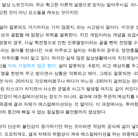
 발상 노트인지라, 무슨 확고한 이론적 설명으로 믿지는 말아주시길. 아니
고한 것이 아닌 요소들을 캐보는 것이지만.
: 설마 잘못되도 거기까지는 가지 않겠지, 라는 사고방식 말이다. 이것은
션과 결합할 때 엄청난 위력을 발휘한다. 치킨 게임이라는 개념을 보급
경쟁의 경우, 사실 핵전쟁으로 인한 인류멸망이라는 끝을 뻔히 전망할 수
라는 용어를 탄생시킨 서로 마주보고 달리는 자동차의 경우도 정면충돌
 마무리를 미리 알고 있다. 하지만 실제 많은 일상생활에서의 치킨게임이
선을
미리 가정하지 않곤 한다
. 설마 잘못되도 -5겠지, 라고 예상치를 
경쟁을 한번씩 주고 받으면서 상황은 악화되고 에이, 그래도 잘못되면 -1
면 아아 -20까지도 각오해야겠구나 하다가 어느덧 -100까지 걸려있는 
걸린 리스크가 커지면서 사소한 균열로 사고가 발생할 여지도 같이 커진다
 긴장이 에스칼레이션되는 정도가 아니라, 결과에 대한 주관적 예상치를 
 와중에 결과 자체가 에스칼레이션되는 것 말이다. 이 과정에서는, 투여한
저히 중간에 빠질 수 없는 절실함과 불안함까지 생성된다.
것이 단순히 불안감이 증가하기만 하는 것이라면 적당히 공식에 같이 넣
지. 오묘하게도, 결과 자체의 위험성이 계속 에스칼레이션을 하는 와중에도