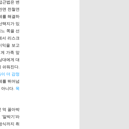
 접근법은 변
반면 전철연
제를 해결하
선택지가 있
어느 쪽을 선
속에서 리스크
이익을 보고
게 가족 앞
 상대에게 대
 쉬워진다.
이 더 감정
문제를 뛰어넘
 아니다.
목
몇 억 꼴아박
 ‘알박기’라
방식까지 취