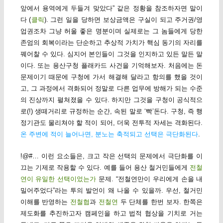
앞에서 용역에게 두들겨 맞았다” 같은 정황을 참조하자면 말이
다 (
클릭
). 그런 일을 당하면 보상금액은 구실이 되고 주거권/영
업권조차 그냥 허울 좋은 명분이며 실제로는 그 놈들에게 당한
존엄의 회복이라는 단순하고 추상적 가치가 핵심 동기의 자리를
꿰어찰 수 있다. 심지어 본인들이 그것을 인지하고 있든 말든 말
이다. 또는 용산구청 플래카드 사건을 기억해보자. 처음에는 돈
문제이기 때문에 구청에 가서 해결해 달라고 항의를 했을 것이
고, 그 과정에서 격화되어 정말로 다른 업무에 방해가 되는 수준
의 진상까지 펼쳐졌을 수 있다. 하지만 그것을 구청이 공식적으
로(!) 생떼거리로 규정하는 순간, 속된 말로 ‘빡’돈다. 구청, 즉 행
정기관도 물리쳐야 할 적이 되어, 더욱 전투적 자세는 격화된다.
온 주변에 적이 늘어나면, 분노는 축적되고 선택은 극단화된다
.
!@#… 이런 요소들은, 크고 작은 선택의 문제에서 극단화를 이
끄는 기제로 작용할 수 있다. 예를 들어 용산 철거민들에게
전철
연이 유일한 선택이었는가
문제. “전철연만이 우리에게 손을 내
밀어주었다”라는 투의 발언이 왜 나올 수 있을까. 우선, 철거민
이해를 반영하는
전철협
과
전철연
두 단체를 한번 보자. 한쪽은
제도화를 추진하고자 캠페인을 하고 법적 협상을 기치로 거는