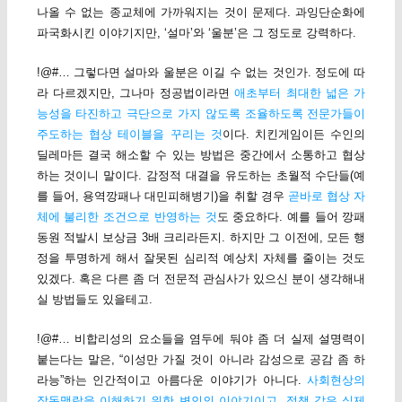
나올 수 없는 종교체에 가까워지는 것이 문제다. 과잉단순화에
파국화시킨 이야기지만, ‘설마’와 ‘울분’은 그 정도로 강력하다.
!@#… 그렇다면 설마와 울분은 이길 수 없는 것인가. 정도에 따
라 다르겠지만, 그나마 정공법이라면
애초부터 최대한 넓은 가
능성을 타진하고 극단으로 가지 않도록 조율하도록 전문가들이
주도하는 협상 테이블을 꾸리는 것
이다. 치킨게임이든 수인의
딜레마든 결국 해소할 수 있는 방법은 중간에서 소통하고 협상
하는 것이니 말이다. 감정적 대결을 유도하는 초월적 수단들(예
를 들어, 용역깡패나 대민피해병기)을 취할 경우
곧바로 협상 자
체에 불리한 조건으로 반영하는 것
도 중요하다. 예를 들어 깡패
동원 적발시 보상금 3배 크리라든지. 하지만 그 이전에, 모든 행
정을 투명하게 해서 잘못된 심리적 예상치 자체를 줄이는 것도
있겠다. 혹은 다른 좀 더 전문적 관심사가 있으신 분이 생각해내
실 방법들도 있을테고.
!@#… 비합리성의 요소들을 염두에 둬야 좀 더 실제 설명력이
붙는다는 말은, “이성만 가질 것이 아니라 감성으로 공감 좀 하
라능”하는 인간적이고 아름다운 이야기가 아니다.
사회현상의
작동맥락을 이해하기 위한 변인의 이야기이고, 정책 같은 실제