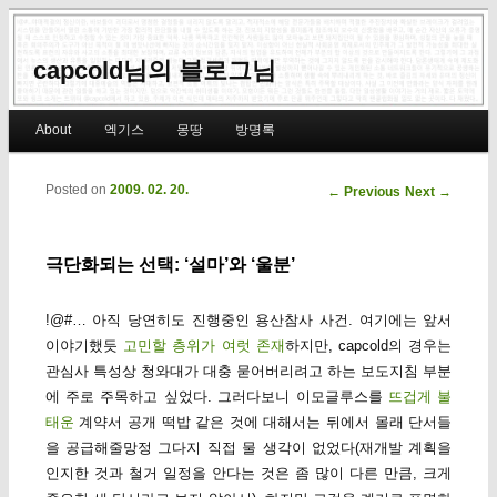
capcold님의 블로그님
Main menu
About
엑기스
몽땅
방명록
Skip to primary content
Skip to secondary content
Posted on
2009. 02. 20.
Post navigation
←
Previous
Next
→
극단화되는 선택: ‘설마’와 ‘울분’
!@#… 아직 당연히도 진행중인 용산참사 사건. 여기에는 앞서
이야기했듯
고민할 층위가 여럿 존재
하지만, capcold의 경우는
관심사 특성상 청와대가 대충 묻어버리려고 하는 보도지침 부분
에 주로 주목하고 싶었다. 그러다보니 이모글루스를
뜨겁게 불
태운
계약서 공개 떡밥 같은 것에 대해서는 뒤에서 몰래 단서들
을 공급해줄망정 그다지 직접 물 생각이 없었다(재개발 계획을
인지한 것과 철거 일정을 안다는 것은 좀 많이 다른 만큼, 크게