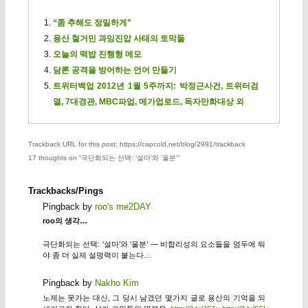
“쫌 추해도 정밀하게”
용산 철거민 과잉진압 사태의 토막들
오늘의 떡밥 진행형 메모
담론 공격을 방어하는 언어 만들기
트위터백업 2012년 1월 5주까지: 박정근사건, 트위터검
열, 7대경관, MBC파업, 메가업로드, 독자만화대상 외
Trackback URL for this post: https://capcold.net/blog/2991/trackback
17 thoughts on “
극단화되는 선택: ‘설마’와 ‘울분’
”
Trackbacks/Pings
Pingback by
roo's me2DAY
roo의 생각…
극단화되는 선택: ‘설마’와 ‘울분’ — 비합리성의 요소들을 염두에 둬
야 좀 더 실제 설명력이 붙는다…
Pingback by
Nakho Kim
노제는 못가는 대신, 그 당시 남겼던 몇가지 글로 용산의 기억을 되