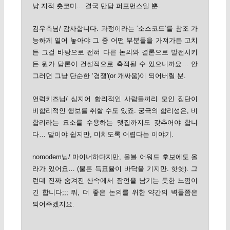
냥 지적 츳코미… 결국 만담 퍼포먼스일 뿐.
김우측님/ 감사합니다. 과정이라는 ‘소스코드’를 참조 가
능하게 열어 놓아야 그 중 어떤 부분들을 가져가든 고치
든 그걸 바탕으로 전혀 다른 논의와 결론으로 발전시키
든 뭔가 담론이 건설적으로 축적될 수 있으니까요… 안
그러면 그냥 단순한 ‘경쟁'(or 개싸움)이 되어버릴 뿐.
언럭키즈님/ 심지어 합리적인 사람들끼리 모인 집단이
비합리적인 행보를 취할 수도 있죠. 궁극의 합리성은, 비
합리라는 요소를 수용하는 맷집까지도 갖추어야 합니
다… 말이야 쉽지만, 미치도록 어렵다는 이야기.
nomodem님/ 마이너하다지만, 올블 어워드 후보에도 올
라가 있어요… (물론 득표율이 바닥을 기지만. 핫핫). 그
런데 진짜 숨겨진 산속에서 잠언을 남기는 듯한 느낌이
긴 합니다;;; 뭐, 더 좋은 논의를 위한 약간의 벽돌쯤은
되어주겠지요.