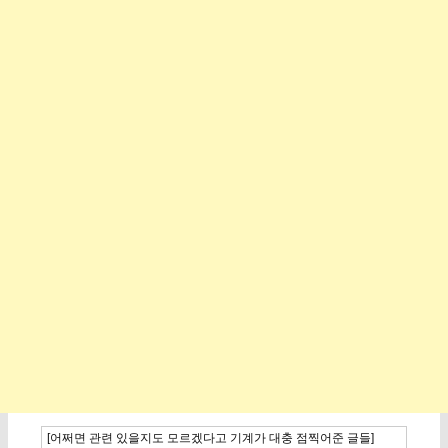
[어쩌면 관련 있을지도 모르겠다고 기계가 대충 점찍어준 글들]