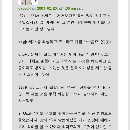
capcold
on
2009. 02. 20. at 4:36 pm
said:
!@#… 보라/ 실제로는 저거보다도 훨씬 많이 얽히고 설
켜있겠지만…;;; 이왕이면 그 엉킨 타래 속에 뛰어들어가
보자는 제안 정도랄까.
yy님/ 제가 좀 괴상하고 구수하고 가끔 가소롭죠. (핫핫)
erte님/ 문제야 실로 어디서든 튀어나올 수 있지만, 그런
것이 대체로 만들어지고 악화되는 과정을 해명하고 조
금이라도 방지할 수 있는 것은 결국 야매성을 제거한 좋
은 시스템이니까요.
11님/ 옙. 그래서 불합리한 부분이 전체를 먹어버리지
않도록 하는 것은 무척 세심한 노력이 필요하죠. 개인도
시스템도.
Y_Ozu님/ 저도 푸코를 좋아하는 관계로, 당근 칭찬으로
들었습니다. 감사 :-) // 말씀하셨듯 자기 입장에 대해서
까지 회의를 할 수 있어야 회의주의죠. 그것이 없다면 그