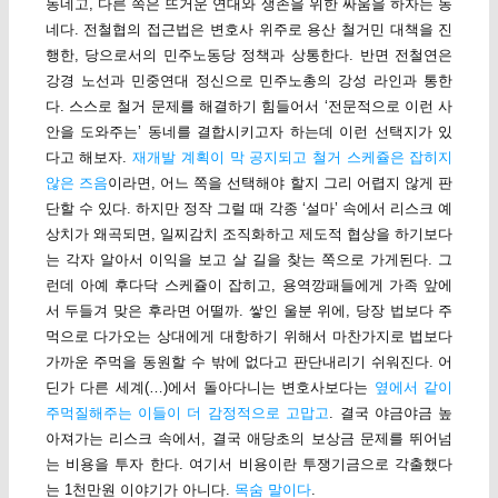
동네고, 다른 쪽은 뜨거운 연대와 생존을 위한 싸움을 하자는 동
네다. 전철협의 접근법은 변호사 위주로 용산 철거민 대책을 진
행한, 당으로서의 민주노동당 정책과 상통한다. 반면 전철연은
강경 노선과 민중연대 정신으로 민주노총의 강성 라인과 통한
다. 스스로 철거 문제를 해결하기 힘들어서 ‘전문적으로 이런 사
안을 도와주는’ 동네를 결합시키고자 하는데 이런 선택지가 있
다고 해보자.
재개발 계획이 막 공지되고 철거 스케쥴은 잡히지
않은 즈음
이라면, 어느 쪽을 선택해야 할지 그리 어렵지 않게 판
단할 수 있다. 하지만 정작 그럴 때 각종 ‘설마’ 속에서 리스크 예
상치가 왜곡되면, 일찌감치 조직화하고 제도적 협상을 하기보다
는 각자 알아서 이익을 보고 살 길을 찾는 쪽으로 가게된다. 그
런데 아예 후다닥 스케쥴이 잡히고, 용역깡패들에게 가족 앞에
서 두들겨 맞은 후라면 어떨까. 쌓인 울분 위에, 당장 법보다 주
먹으로 다가오는 상대에게 대항하기 위해서 마찬가지로 법보다
가까운 주먹을 동원할 수 밖에 없다고 판단내리기 쉬워진다. 어
딘가 다른 세계(…)에서 돌아다니는 변호사보다는
옆에서 같이
주먹질해주는 이들이 더 감정적으로 고맙고
. 결국 야금야금 높
아져가는 리스크 속에서, 결국 애당초의 보상금 문제를 뛰어넘
는 비용을 투자 한다. 여기서 비용이란 투쟁기금으로 각출했다
는 1천만원 이야기가 아니다.
목숨 말이다
.