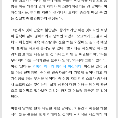
되는 정도가 아니라, 결과에 대한 주관적 예상치를 바탕으로 공
방을 하는 와중에 결과 자체가 에스칼레이션되는 것 말이다. 이
과정에서는, 투여한 지분이 생각나서 도저히 중간에 빠질 수 없
는 절실함과 불안함까지 생성된다.
그런데 이것이 단순히 불안감이 증가하기만 하는 것이라면 적당
히 공식에 같이 넣어버리고 땡하면 되겠지. 오묘하게도, 결과 자
체의 위험성이 계속 에스칼레이션을 하는 와중에도 심리적 예상
치 ‘설마’는 다르게 움직일 수 있다. “보기에는 자칫하면 파국인
것처럼 보여도 사실은 별 것 아니고 이제 곧 해결될꺼야”, “다들
무너지더라도 나에게만은 묘수가 있어”, “아니야 그럴리 없어”…
이런 ‘설마’는
의혹이 아니라 방어적 확신이다
. 확신은 일정 정
도 이상 진행되면, 주어진 반증자료마저 가볍게 씹어버리고 자
가성장을 하는 무서운 넘이다. 즉 상황 자체의 리스크가 증가해
서 스트레스는 쌓이는데, 실제 상황에 대한 이해는 방어적 확신
으로 틀어막고 있다보면 괴리는 커지고 어느덧 파국은 문 앞에
있다.
이렇게 말하면 뭔가 대단한 개념 같지만, 커플간의 싸움을 해본
적이 있는 분들은 쉽게 이해하실 것이다 – 시작은 사소하게 해