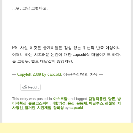
…뭐, 그냥 그렇다고.
PS. 사실 이것은 쿨게이들은 감성 없는 위선적 반쪽 이성이니
어쩌니 하는 시끄러운 논란에 대한 capcold식 대답이기도 하다.
늘 그렇듯, 별로 대답같지 않겠지만.
—
Copyleft 2009 by capcold
. 이동/수정/영리 자유 —
Reddit
This entry was posted in
아스트랄
and tagged
감정적동인
,
담론
,
방
어적확신
,
블로고스피어
,
비합리성
,
용산
,
운동체
,
이글루스
,
전철연
,
지
사정신
,
철거민
,
치킨게임
,
합리성
by
capcold
.