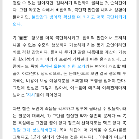
결할 수 있는 일이지만, 갈라서기 직전까지 몰리는 것 순식간이
다. 그런 악조건 속에서 비합리적, 극단적 판단을 내려서 상황이
틀어지면,
불안감과 방어적 확신은 더 커지고 더욱 극단화되기
쉽다.
2) “
울분
“: 행보를 더욱 극단화시키고, 합리적 판단에서 도저히
나올 수 없는 수준의 행보까지 가능하게 하는 동기 요인이라면
바로 격한 감정이다. 돈이나 주거권 같은 나름대로 계산이 가능
한 합리성의 영역 이외의 포괄적 가치관에 따른 움직임인데, 그
중에서도 특히
축적된 울분에 의한 오기
라는 변인이 개입할 때
골치 아파진다. 상식적으로, 돈 문제만으로 보면 결국 쟁의에 투
자하는 비용이 보상 예상지분을 초과할 때 투쟁을 접어야 한다.
그런데 현실은 그렇지 않아서, 어느틈에 애초의 이해관계마저
넘어선 ‘
지사
‘들이 되어있다.
과연 칠순 노인이 죽음을 각오하고 망루에 올라갈 수 있을까, 라
는 질문에 대해서, 1) 그만큼 절실한 약자 생존의 문제다 vs 2)
돈 욕심에는 그만큼 끝이 없다 정도의 선택지로는 택도 없다. 3)
정말 크게 분노해버렸다
, 쪽이 해답에 더 가까울 수 있다(물론
그렇다고 1,2가 일리가 없다는 것은 아니다)… “아내와 며느리