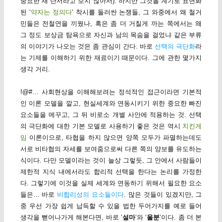
중요한 새 단서라고 보지 않아서). 하지만 그것을 계기로 표면화
된 ‘
약자는 정의다
‘ 착시를 둘러싼 논쟁들, 그 와중에서 왜 철거
민들은 전철연을 끼웠나, 혹은 좀 더 거칠게 까는 쪽에서는 왜
그 정도 보상금 탐욕으로 자신과 남의 목숨을 걸었냐 같은 부류
의 이야기가 나오는 것은 좀 관심이 간다. 바로
선택의 극단화
라
는 기제를 이해하기 위한 재료이기 때문이다. 그에 관한 몇가지
생각 거리.
!@#… 사회현상을 이해해보려는 정석적인 접근이라면 기본적
인 이론 모델을 깔고, 현실세계와 연동시키기 위한 중요한 빠진
요소들을 메꾸고, 그 뒤 비로소 개별 사안에 적용하는 것. 선택
의 극단화에 대한 기본 모델로 사용하기 좋은 것은 역시
치킨게
임
이론이으로, 타협을 하지 않으면 양쪽 모두가 파멸하는데도
서로 비타협의 자세를 보여줌으로써 다른 쪽의 양보를 유도하는
식이다. 다만 모델이라는 것이 늘상 그렇듯, 그 안에서 사람들이
제한적 지식 내에서라도 합리적 선택을 한다는 논리를 가정한
다. 그렇기에 이것을 실제 세계와 연동하기 위해서 필요한 요소
들은… 바로
비합리성의 요소들이다
. 많은 것들이 있겠지만, 그
중 우선 가장 쉽게 납득할 수 있을 법한 두어가지를 예로 들어
생각을 뻗어나가게 해본다면, 바로 ‘
설마
‘와 ‘
울분
‘이다. 좀 더 본