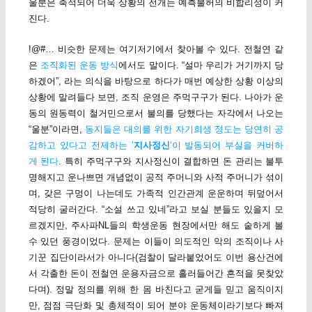
울분은 축적되어 더욱 상황의 전개는 예측불허의 비합리성이 커
진다.
!@#… 비슷한 문제는 여기저기에서 찾아볼 수 있다. 전철연 같
은
조직화된 운동 방식
에서도 말이다. “설마 우리가 거기까지 당
하겠어”, 라는 의식을 바탕으로 하다가 매번 예상한 상황 이상의
상황에 말려들다 보면, 조직 운영은 주먹구구가 된다. 나아가 운
동의 원동력이 철거민으로서 불의를 당했다는 자각에서 나오는
“울분”이라면,
동지들은 대의를 위한 자기희생 정도는 당연히 공
감하고 있다고 전제하는 ‘
지사정신
‘이 발동되어 부실을 커버하
게 된다
. 특히 주먹구구와 지사정신이 결합하면 돈 관리는 불투
명해지고 운나쁘면 개념없이 공적 주머니와 사적 주머니가 섞이
며, 갖은 구멍이 나는데도 가족적 인간관계 운운하며 뒤덮어서
적당히 굴러간다. “소설 쓰고 있네”라고 보실 분들도 있을지 모
르겠지만, 주사파NL들의 학생운동 현장에서만 해도 숱하게 볼
수 있던 풍경이었다. 문제는 이들이 의도적인 악의 조직이나 사
기꾼 집단이라서가 아니다(검찰이 달라붙었어도 이번 용산건에
서 각출한 돈이 전철연 운용자금으로 흘러들어간 흔적을 못찾았
다며). 정말 정의를 위해 한 몸 바친다고 굳게들 믿고 움직이지
만, 점점 극단화 및 총체적이 되어 분야 운동체이라기보다 빠져