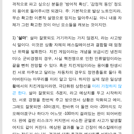
격적으로 파고 싶으신 분들은 ‘방어적 확신’, ‘감정적 동인’ 정도
의 용어로 들어주시면 되겠다. 주: 기본적으로 발상 노트인지라,
무슨 확고한 이론적 설명으로 믿지는 말아주시길. 아니 내용 자
체가 그런 확고한 것이 아닌 요소들을 캐보는 것이지만.
1) “
설마
“: 설마 잘못되도 거기까지는 가지 않겠지, 라는 사고방
식 말이다. 이것은 상황 자체의 에스칼레이션과 결합할 때 엄청
난 위력을 발휘한다. 치킨 게임이라는 개념을 보급시킨 냉전의
미/소 군비경쟁의 경우, 사실 핵전쟁으로 인한 인류멸망이라는
끝을 뻔히 전망할 수 있다. 혹은 치킨게임이라는 용어를 탄생시
킨 서로 마주보고 달리는 자동차의 경우도 정면충돌로 둘다 죽
어버린다는 마무리를 미리 알고 있다. 하지만 실제 많은 일상생
활에서의 치킨게임이라면, 극단화된 상한선을
미리 가정하지 않
곤 한다
. 설마 잘못되도 -5겠지, 라고 예상치를 두고 시작하지
만, 서로 경쟁을 한번씩 주고 받으면서 상황은 악화되고 에이,
그래도 잘못되면 -10이겠지, 한바퀴 더 돌면 아아 -20까지도 각
오해야겠구나 하다가 어느덧 -100까지 걸려있는 판이 되어버린
다. 판에 걸린 리스크가 커지면서 사소한 균열로 사고가 발생할
여지도 같이 커진다. 예상된 결과를 놓고 긴장이 에스칼레이션