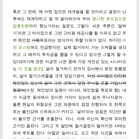
혹은 그 전에, 왜 어떤 집안은 재개발을 할 것이라고 결정이 난
후에도 재계약하고 몇 억 꼴아박으며 무려
팬시한 호프점으로
업종전환
까지 했는가라는 질문도 그렇다. 쉬운 추론인 ‘알박
기’라면 그 타이밍으로 그런 고비용 재공사를 할 이유도 없고 무
려 체인점
가맹
목표라는 방식까지 취할 이유가 없다. 하지만
이
전 포스팅
에도 언급했지만, 실제 철거까지 가는 스케쥴을 생각
하고 그 때까지 투자금을 뽑을 수 있다고 믿으면 그렇게 할 수
있다(여기에 관한 지금껏 나온 중에 가장 개연성 있는 시나리오
는
이 곳을 참조
). 설마 철거하기 전까지 장사해서 본전 못뽑겠
어, 설마 철거스케쥴을 크게 앞당기겠어,
이번 아이템은 탄탄한
체인망도 있는데 설마 그런 곳에서 당장 무너질 곳을 가입시켜
줬겠어
(수정: 체인망의 일원이 아니라, 체인점을 목표로 함), 내
가 지금껏 동네에서 장사한 가닥이 있는데 쉽게 무너지겠어…
물론 현실의 위험성은 그런 와중에도 점점 진행되어 또 한쪽으
로는 불안감에 스트레스가 커지고. ‘설마’라는 믿음은 약간만 불
이 붙으면 근거를 초월한다. 아니, 아예 자신의 확신에 유리한
근거만 들린다. 그리고 두 달만에 철거결정이 떨어지면 사태는
파국 루트를 탄다. 마찰은 일어나고, 크고 작은 사건들 속에서