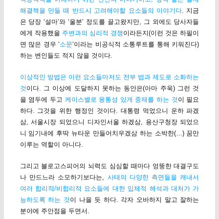
해결책을 만들 때 반드시 고려해야할 요소들의 이야기다
. 지금
은 당장 ‘설마’와 ‘울분’ 정도를 끌고왔지만, 그 외에도 당사자들
에게 작용했을
주변과의 심리적 경쟁
이라든지(이런 것은 하필이
면 많은 경우 ‘
소문
‘이라는 비공식적 소통루트를 통해 키워진다)
하는 변인들도 적지 않을 것이다.
이상적인 방법은 이런 요소들마저도 전부 법과 제도로 소화하는
것
이다. 그 이상에 도달하지 못하는 동안은(아마 주욱) 그런 것
을 염두에 두고
케이스별로 융통성 있게 중재를 하는 것
이 필요
하다. 그것을 위한 행정인 것이다. 대통령 먹었으니 운하 파겠
삼, 서울시장 되었으니 디자인서울 하겠삼, 용산구청장 되었으
니 임기내에 후딱 뉴타운 만들어치우겠삼 하는 소박한(…) 꿈만
이루는 역할이 아니다.
그리고 블로고스피어의 뇌력도 심심할 때마다 엉뚱한 대결구도
나 만드느라 소모하기보다는,
사태의 다양한 측면들을 캐내서
여러 합리적/비합리적 요소들에 대한 입체적 해석과 대처가 가
능하도록 하는 것
이 나을 듯 하다. 각자 오바하지 말고 잘하는
분야에 주안점을 두면서.