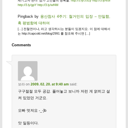
새기고자 한다. 삼가 고인들의 명복을.
http://3.ly/JS1y
http://3.ly/6SI
http://3.ly/gpY
http://3.ly/wf4M
Pingback by
용산참사 4주기: 철거민의 입장 – 안일함,
혹 평범함에 대하여
[…] 전철연이냐, 라고 생각하시는 분들이 있겠지요. 이 점에 대해서
는 http://capcold.net/blog/2991 를 참조해 주시면 […]
Comments
보라
on
2009. 02. 20. at 9:40 am
said:
구구절절 모두 공감. 풀어놓고 보니까 저런 게 얽히고 설
켜 있었던 거군요.
오빠 멋져요 -_-)b
앗 일등이다.