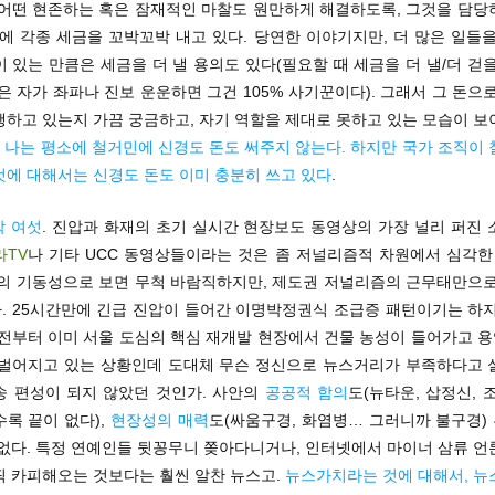
 어떤 현존하는 혹은 잠재적인 마찰도 원만하게 해결하도록, 그것을 담당
’에 각종 세금을 꼬박꼬박 내고 있다. 당연한 이야기지만, 더 많은 일들
 있는 만큼은 세금을 더 낼 용의도 있다(필요할 때 세금을 더 낼/더 걷
은 자가 좌파나 진보 운운하면 그건 105% 사기꾼이다). 그래서 그 돈으
행하고 있는지 가끔 궁금하고, 자기 역할을 제대로 못하고 있는 모습이 보
.
나는 평소에 철거민에 신경도 돈도 써주지 않는다. 하지만 국가 조직이 
것에 대해서는 신경도 돈도 이미 충분히 쓰고 있다
.
막 여섯
. 진압과 화재의 초기 실시간 현장보도 동영상의 가장 널리 퍼진
라TV
나 기타 UCC 동영상들이라는 것은 좀 저널리즘적 차원에서 심각한 
대의 기동성으로 보면 무척 바람직하지만, 제도권 저널리즘의 근무태만으로
. 25시간만에 긴급 진압이 들어간 이명박정권식 조급증 패턴이기는 하지
 전부터 이미 서울 도심의 핵심 재개발 현장에서 건물 농성이 들어가고 
 벌어지고 있는 상황인데 도대체 무슨 정신으로 뉴스거리가 부족하다고 
송 편성이 되지 않았던 것인가. 사안의
공공적 함의
도(뉴타운, 삽정신, 
록 끝이 없다),
현장성의 매력
도(싸움구경, 화염병… 그러니까 불구경)
 없다. 특정 연예인들 뒷꽁무니 쫒아다니거나, 인터넷에서 마이너 삼류 언
픽 카피해오는 것보다는 훨씬 알찬 뉴스고.
뉴스가치라는 것에 대해서, 뉴