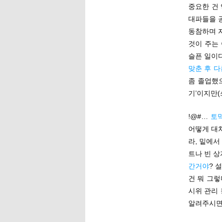
중요한 건
대파들을 
동참하며 자
것이 주는
슬픈 일이
맞춘 후 
좀 졸업했
기’이지만(
!@#…
토막
어떻게 대
라, 밑에서
트나 빈 상
간거야
? 
건 뭐 그렇
시위 관리 
알려주시면