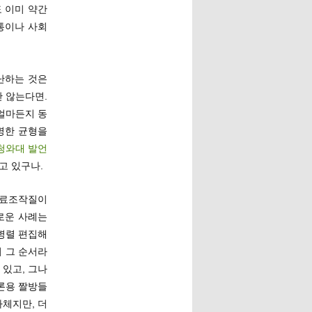
 이미 약간
유통이나 사회
난하는 것은
 않는다면.
얼마든지 동
명한 균형을
청와대 발언
고 있구나.
자료조작질이
로운 사례는
 병렬 편집해
저 그 순서라
 있고, 그나
모론용 짤방들
자체지만, 더