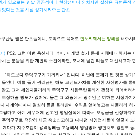
뭔가 입으로는 맨날 공공성이니 현장성이니 외치지만 실상은 규범론적 
나있다는 것을 새삼 상기시켜주는 단초
.
 중구난방 짧은 단초들이니, 토막으로 묶어도
민노씨께서는 양해를
해주시
추가)
PS2. 그럼 이번 용산사태 너머, 재개발 철거 문제 자체에 대해서는
하시는 분들을 위한 개인적 소견이라면, 모처에 남긴 리플로 대신하고자 한
#… “제도보다 주먹구구가 가까워서” 입니다. 이번에 문제가 된 것은 상가
 들인데, 예를 들어 권리금만 해도 브랜드가치를 계산한 자산평가를 통
 않고 그저 세입자들끼리의 주먹구구 시한폭탄돌리기 관행이 되어버려서
 보장해줄 방도가 없어요. 물론 그 와중에서 땅주인은 여하튼 시장가치
니 재계약때마다 열심히 돈을 올려받아 수익을 얻어놓고는 나몰라라 하
 그렇다고 아예 세무처에 신고된 영업실적에 따라서 보상금을 산정하자고
 주먹구구로 적당히 세금 축소신고하고 다니던 자영업자들이 얼굴이 
. 게다가 지주조합이 용역깡패들 고용해서 영업방해 깽판쳐도 경찰도 