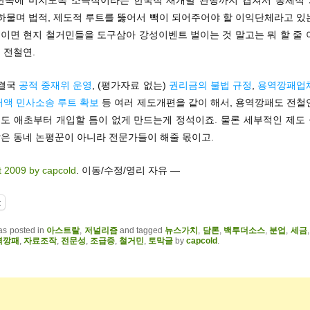
단속에 미치도록 소극적이라는 한국적 재개발 관행까지 겹쳐서 총체적
 하물며 법적, 제도적 루트를 뚫어서 빽이 되어주어야 할 이익단체라고 있
이면 현지 철거민들을 도구삼아 강성이벤트 벌이는 것 말고는 뭐 할 줄 
 전철연.
 결국
공적 중재위 운영
, (평가자료 없는)
권리금의 불법 규정
,
용역깡패업
거액 민사소송 루트 확보
등 여러 제도개편을 같이 해서, 용역깡패도 전철
도 애초부터 개입할 틈이 없게 만드는게 정석이죠. 물론 세부적인 제도
은 동네 논평꾼이 아니라 전문가들이 해줄 몫이고.
t 2009 by capcold
. 이동/수정/영리 자유 —
t
as posted in
아스트랄
,
저널리즘
and tagged
뉴스가치
,
담론
,
백투더소스
,
분업
,
세금
역깡패
,
자료조작
,
전문성
,
조급증
,
철거민
,
토막글
by
capcold
.