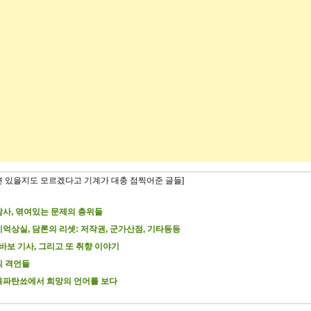
련 있을지도 모르겠다고 기계가 대충 점찍어준 글들]
사, 엮여있는 문제의 층위들
억상실, 담론의 리셋: 저작권, 군가산점, 기타등등
 바보 기사, 그리고 또 취향 이야기
의 격언들
파탄쑈에서 희망의 언어를 보다