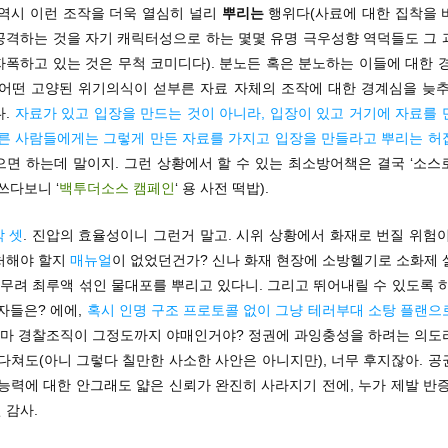
 역시 이런 조작을 더욱 열심히 널리
뿌리는
행위다(사료에 대한 집착을 
공격하는 것을 자기 캐릭터성으로 하는 몇몇 유명 극우성향 역덕들도 그 
폭하고 있는 것은 무척 코미디다). 분노든 혹은 분노하는 이들에 대한 
 어떤 고양된 위기의식이 섣부른 자료 자체의 조작에 대한 경계심을 늦추
다.
자료가 있고 입장을 만드는 것이 아니라, 입장이 있고 거기에 자료를 
다른 사람들에게는 그렇게 만든 자료를 가지고 입장을 만들라고 뿌리는 허
으면 하는데 말이지. 그런 상황에서 할 수 있는 최소방어책은 결국 ‘소스
쓰다보니 ‘
백투더소스 캠페인
‘ 용 사전 떡밥).
 셋
. 진압의 효율성이니 그런거 말고. 시위 상황에서 화재로 번질 위험
처해야 할지
매뉴얼
이 없었던건가? 신나 화재 현장에 소방헬기로 소화제 
 무려 최루액 섞인 물대포를 뿌리고 있다니. 그리고 뛰어내릴 수 있도록 
자들은? 에에,
혹시 인명 구조 프로토콜 없이 그냥 테러부대 소탕 플랜으
설마 경찰조직이 그정도까지 야매인거야? 정권에 과잉충성을 하려는 의도
다쳐도(아니 그렇다 칠만한 사소한 사안은 아니지만), 너무 후지잖아. 
능력에 대한 안그래도 얇은 신뢰가 완진히 사라지기 전에, 누가 제발 반
 감사.