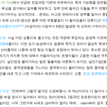
)
이 기사
에서 언급된 진압과정 가운데 외부에서도 목격 가능했을 장면들을
 옥상을 점거해서 일부를 체포하고, 망루 안에 들어간 이들을 추가 연행
. 여기까지는 상식적인데… 문제는, 타고온 컨테이너로 망루를 밀어서 흔
 그 속에 신나와 염산은 물론 어떤 위험물질이 더 들어있을지 모른다고!
위
브안중인거야???
(지금까지) 사망자가 6명만 발생한 게 오히려 기적이구나
 넷
. 사실 이런 상황으로 몰고가는 것은 막판에 투입되는 공권력 이전에
역깡패
들이다. 이번 상가 농성에서도 밑층에 죽치고 앉아서 열심히 해코
, 신비롭게도 나중에 보면 항상 이들은 초점에서 벗어나 있다. 최소한 공
 자기가 저지른 짓에 대해서 까발려지는데, 돈쟁이들이 고용한 이들은 무척
진다. 살인정권 물러가라는 말은 들불처럼 여론화가 되지만, 살인기업(
발조합도, 용역깡패들을 거느리는 용역회사도) 물러가라는 말은 좀처럼 
건물 새로 짓고 나면 기억에서 깨끗하게 사라진다. 교훈:
돈은 공권력보다
막 다섯
. “언제부터 그렇게 철거민 신경써줬냐, 네 재산이라도 다 털어서
신종 찌질 정서가 일각에서 퍼지는 듯(이외에도 2등국민 운운한다든지 병
길지만, 너무 그딴거에 뇌세포 낭비하지 말자). 에에… capcold의 경우,