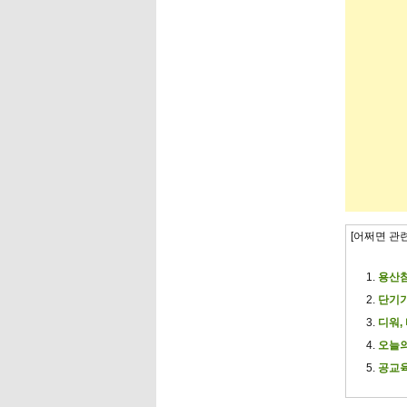
[어쩌면 관
용산참
단기기
디워,
오늘
공교육