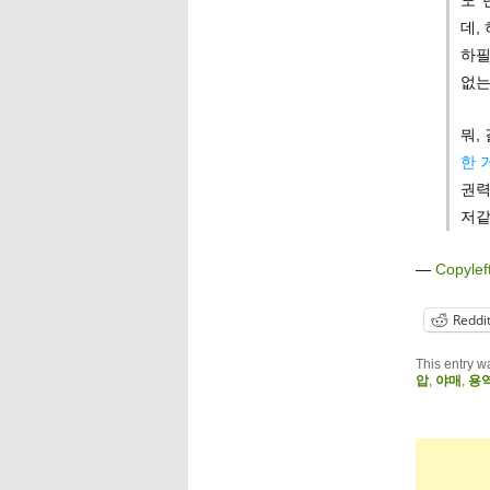
도 
데,
하필
없는
뭐,
한 
권력
저같
—
Copylef
Reddi
This entry w
압
,
야매
,
용