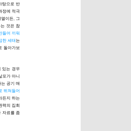
바탕으로 반
과정에 적극
경멸이든, 그
는 것은 참
만들어 끼워
접한 세태
는
로 돌아가보
이 있는 경우
살포가 아니
하는 공기 매
로 뛰쳐들어
라든지 하는
공권력의 집회
증 자료를 좀