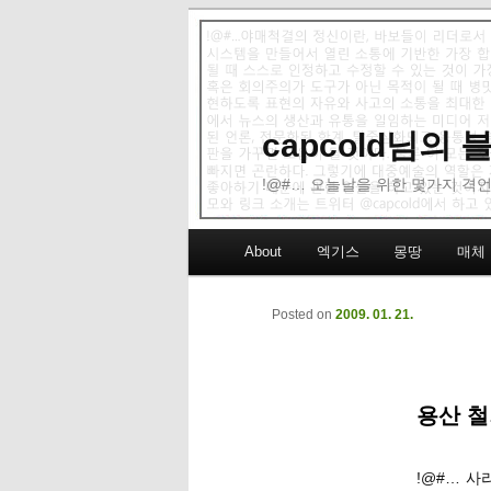
capcold님의
!@#… 오늘날을 위한 몇가지 격언
Main menu
About
엑기스
몽땅
매체
Skip to primary content
Skip to secondary content
Posted on
2009. 01. 21.
용산 
!@#… 사