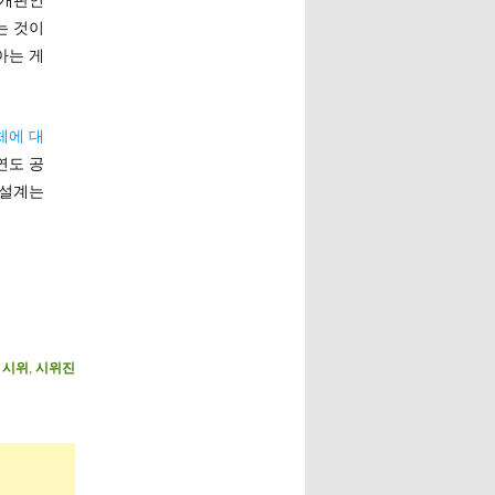
 개판인
는 것이
아는 게
체에 대
연도 공
 설계는
,
시위
,
시위진