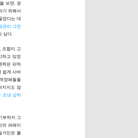
 보면, 경
하기 위해서
들었다는 대
험관리 그런
 싶다.
, 조합이 고
지하고 있었
권력은 피하
 쉽게 사바
용역깡패들을
퍼지지도 않
 조낸 강하
 기부하지 그
맛의 퍼레이
 철거민은 물