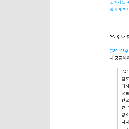
소비자도 
많이 벗어
PS. 워낙
(080123
지 궁금해
!@
점포
되지
으로
했으
죠.
평소
니다