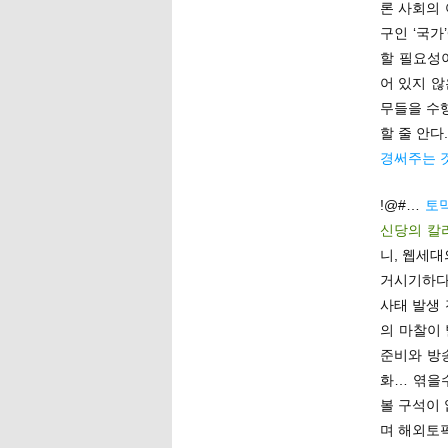
론 사회의
구인 ‘국가
할 필요성이
어 있지 않
무들을 수
할 줄 안다
경써주는 
!@#…
토
신당의 칼
니, 웹세
거시기하다
사태 발생
의 마찰이
준비와 방
화… 엮을수
볼 구석이
며 해외토