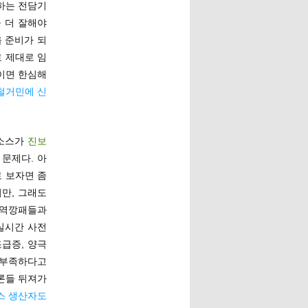
하는 전담기
을 더 잘해야
을 준비가 되
로 제대로 임
이면 한심해
철거민에 신
 소스가
진보
문제다. 아
 보자면 좀
만, 그래도
용역깡패들과
실시간 사전
조급증, 양극
 부족하다고
론들 뒤져가
스 생산자도