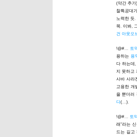
(약간 추가
찰특공대가
노력한 듯
목. 이봐,
건 아웃오
!@#…
토막
용하는
용
다 하는데
지 못하고
사바 사라
고용한 개
을 뿐더러 
다
(…).
!@#…
토
래”라는 
드는 길고 