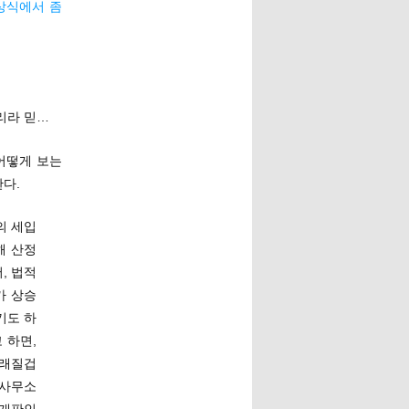
상식에서 좀
리라 믿…
 어떻게 보는
다.
의 세입
해 산정
, 법적
가 상승
기도 하
 하면,
노래질겁
동사무소