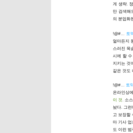
게 생략.
만 검색해도
의 분업화
!@#…
토
얼마든지 
스러진 목
시에 할 
지키는 것이
같은 것도 
!@#…
토막
온라인상에
이 것
. 소
놨다. 그런
고 보장할 
마 기사 업
도 이런 범