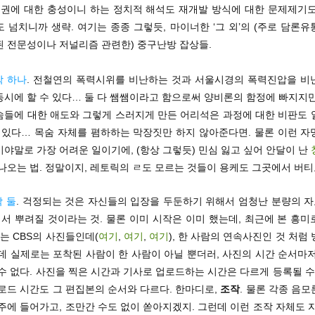
 정권에 대한 충성이니 하는 정치적 해석도 재개발 방식에 대한 문제제기도
 넘치니까 생략. 여기는 종종 그렇듯, 마이너한 ‘그 외’의 (주로 담론
된 전문성이나 저널리즘 관련한) 중구난방 잡상들.
막 하나
. 전철연의 폭력시위를 비난하는 것과 서울시경의 폭력진압을 비
동시에 할 수 있다… 둘 다 쌤쌤이라고 함으로써 양비론의 함정에 빠지지만
숨들에 대한 애도와 그렇게 스러지게 만든 어리석은 과정에 대한 비판도 
수 있다… 목숨 자체를 폄하하는 막장짓만 하지 않아준다면. 물론 이런 자
야말로 가장 어려운 일이기에, (항상 그렇듯) 민심 잃고 싶어 안달이 난
나오는 법. 정말이지, 레토릭의 ㄹ도 모르는 것들이 용케도 그곳에서 버티
 둘
. 걱정되는 것은 자신들의 입장을 두둔하기 위해서 엄청난 분량의 
서 뿌려질 것이라는 것. 물론 이미 시작은 이미 했는데, 최근에 본 흥미
스는 CBS의 사진들인데(
여기
,
여기
,
여기
), 한 사람의 연속사진인 것 처럼
데 실제로는 포착된 사람이 한 사람이 아닐 뿐더러, 사진의 시간 순서마
수 없다. 사진을 찍은 시간과 기사로 업로드하는 시간은 다르게 등록될 수
로드 시간도 그 편집본의 순서와 다르다. 한마디로,
조작
. 물론 각종 음
주에 들어가고, 조만간 수도 없이 쏟아지겠지. 그런데 이런 조작 자체도 