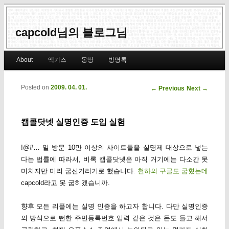
capcold님의 블로그님
Main menu
About
엑기스
몽땅
방명록
Skip to primary content
Skip to secondary content
Posted on
2009. 04. 01.
Post navigation
←
Previous
Next
→
캡콜닷넷 실명인증 도입 실험
!@#… 일 방문 10만 이상의 사이트들을 실명제 대상으로 넣는
다는 법률에 따라서, 비록 캡콜닷넷은 아직 거기에는 다소간 못
미치지만 미리 굽신거리기로 했습니다.
천하의 구글도 굽혔는데
capcold라고 못 굽히겠습니까.
향후 모든 리플에는 실명 인증을 하고자 합니다. 다만 실명인증
의 방식으로 뻔한 주민등록번호 입력 같은 것은 돈도 들고 해서