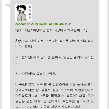
capcold
on
2009. 04. 01. at 6:06 am
said:
!@#… Q님/ 이왕이면 번쩍 터졌다고 해주심이… :-)
Skyjet님/ 다만 이제 모든 개인정보를 저에게 털리셨습
니다. (핫핫)
고어핀드님/ 제 어망이 좀 좁아서, 몇명만 걸려도 찢어집
니…;;;
지나가던이님/ 그날이니까요.
Crete님/ 그게, 누구 한 분 실명스러운 닉을 쓰시는 분이
없었다보니;;; 참, 유튜브 실명 포스트에 제안주신대로
다음블로거뉴스 버튼을 달았으나, 블로거뉴스를 통한
유입은 완전 제자리인 상태에서 추천수만 늘어나고 있
습니다 ㅜㅜ 역시 이곳의 저주는 계속된다고나.