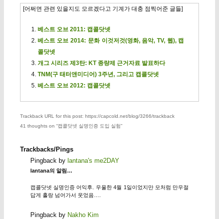
[어쩌면 관련 있을지도 모르겠다고 기계가 대충 점찍어준 글들]
베스트 오브 2011: 캡콜닷넷
베스트 오브 2014: 문화 이것저것(영화, 음악, TV, 웹), 캡
콜닷넷
개그 시리즈 제3탄: KT 종량제 근거자료 발표하다
TNM(구 태터앤미디어) 3주년, 그리고 캡콜닷넷
베스트 오브 2012: 캡콜닷넷
Trackback URL for this post: https://capcold.net/blog/3266/trackback
41 thoughts on “
캡콜닷넷 실명인증 도입 실험
”
Trackbacks/Pings
Pingback by
lantana's me2DAY
lantana의 알림…
캡콜닷넷 실명인증 어익후. 우울한 4월 1일이었지만 모처럼 만우절
답게 홀랑 넘어가서 웃었음….
Pingback by
Nakho Kim