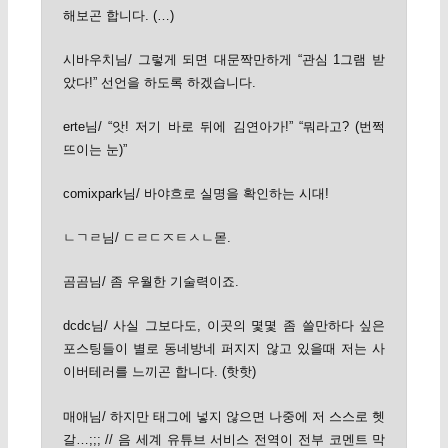
해보곤 합니다. (…)
시바우치님/ 그렇게 되면 대문짝만하게 “관심 1그램 받
았다!” 선언을 하도록 하겠습니다.
erte님/ “앗! 저기 바로 뒤에 김연아가!” “뭐라고? (번쩍
뜨이는 눈)”
comixpark님/ 바야흐로 실명을 확인하는 시대!
ㄴㄱㄹ님/ ㄷㄹㄷㅈㅌㅅㄴ몯.
곰곰님/ 좀 우월한 기술력이죠.
dcdc님/ 사실 그보다도, 이곳의 몇몇 좀 쓸만하다 싶은
포스팅들이 별로 동네방네 퍼지지 않고 있을때 저는 사
이버테러를 느끼곤 합니다. (핫핫)
매애님/ 하지만 태그에 넣지 않으면 나중에 저 스스로 헷
갈…;;; // 음 세계 유튜브 서비스 전역이 전부 코멘트 막