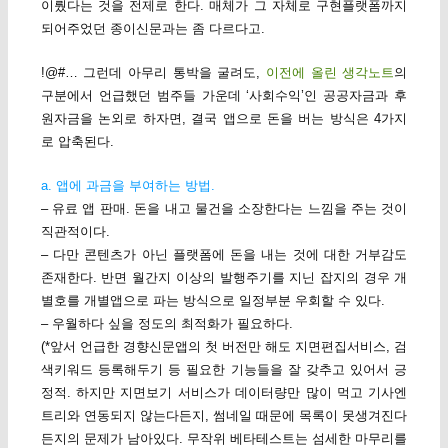
이뤘다는 것을 전제로 한다. 매체가 그 자체로 구현플랫폼까지
되어주었던 종이신문과는 좀 다르다고.
!@#… 그런데 아무리 통박을 굴려도,
이전에 올린 생각노트
의
구분에서 언급했던 범주들 가운데 ‘사회수익’인 공공자금과 후
원자금을 논외로 하자면, 결국 앱으로 돈을 버는 방식은 4가지
로 압축된다.
a. 앱에 과금을 부여하는 방법.
– 유료 앱 판매. 돈을 내고 물건을 소장한다는 느낌을 주는 것이
직관적이다.
– 다만 콘텐츠가 아닌 플랫폼에 돈을 내는 것에 대한 거부감도
존재한다. 반면 월간지 이상의 발행주기를 지닌 잡지의 경우 개
별호를 개별앱으로 파는 방식으로 일정부분 우회할 수 있다.
– 우월하다 싶을 정도의 최적화가 필요하다.
(*앞서 언급한 경향신문앱의 첫 버전만 해도 지면편집서비스, 검
색키워드 등록해두기 등 필요한 기능들을 잘 갖추고 있어서 긍
정적. 하지만 지면보기 서비스가 데이터량만 많이 먹고 기사엔
트리와 연동되지 않는다든지, 썸네일 때문에 목록이 못생겨진다
든지의 문제가 남아있다. 무작위 베타테스트는 섬세한 마무리를