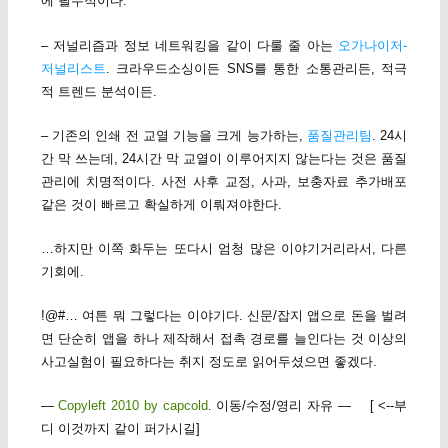
에 필수적이다.
– 저널리즘과 정보 네트워킹을 같이 다룰 줄 아는
오가나이저-
저널리스트
. 크라우드소싱이든 SNS를 통한 소통관리든, 적극
적 트렌드 분석이든.
– 기존의 인쇄 전 교열 기능을 크게 능가하는,
품질관리팀
. 24시
간 막 쓰는데, 24시간 막 교열이 이루어지지 않는다는 것은 품질
관리에 치명적이다. 사전 사후 교정, 사과, 보충자료 추가배포
같은 것이 빠르고 확실하게 이뤄져야한다.
…하지만 이쪽 화두는 또다시 엄청 많은 이야기거리라서, 다른
기회에.
!@#… 여튼 뭐 그렇다는 이야기다. 신문/잡지 앱으로 돈을 벌려
면 단순히 앱을 하나 제작해서 접촉 경로를 늘인다는 것 이상의
사고실험이 필요하다는 취지 정도로 읽어두셨으면 좋겠다.
—
Copyleft 2010 by capcold
. 이동/수정/영리 자유 — [ <--부
디 이것까지 같이 퍼가시길]