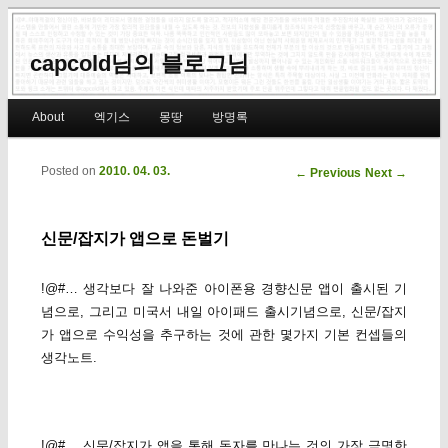
capcold님의 블로그님
Main menu
About
엑기스
몽땅
방명록
Skip to primary content
Skip to secondary content
Posted on
2010. 04. 03.
Post navigation
←
Previous
Next
→
신문/잡지가 앱으로 돈벌기
!@#… 생각보다 잘 나와준 아이폰용 경향신문 앱이 출시된 기
념으로, 그리고 미국서 내일 아이패드 출시기념으로, 신문/잡지
가 앱으로 수익성을 추구하는 것에 관한 몇가지 기본 컨셉들의
생각노트.
!@#… 신문/잡지가 앱을 통해 독자를 만나는 것의 가장 극명한