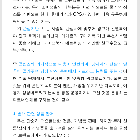
전까지는, 우리 소비생활의 대부분은 어떤 식으로든 물리적 장
소를 기반으로 한다! 휴대기기와 GPS가 있다면 더욱 유용하게
써먹을 수 있는 기능.
2)
관심기반
: 보는 사람의 관심사에 맞추어 광고가 선별되어
야 광고 효과가 늘어난다. 아마존의 구매기록 기반 추천시스템
이 좋은 사례고, 페이스북의 네트워킹에 기반한 친구추천도 급
부상중이다.
즉
콘텐츠와 의미적으로 내용이 연관되며, 당사자의 관심에 맞
추어 골라주며 당장 당신 주변에서 지르라고 뽐뿌를 주는 것
이
현 기술 단계에서 추진해봄직한 맞춤형 광고모델이다. 물론 그
것을 위해 콘텐츠 의미분석 엔진, 개방형 위치기반 디렉토리, 이
용자 성향네트워크 분석툴 등을 운용하거나 그런 것을 운용하는
파트너업체를 구하는 것이 필수.
d. 별개 관련 상품 판매.
– 우선 단순히 떠오를법한 것은, 기념품 판매. 하지만 무려 신
문/잡지의 기념품을 효과적을 팔기 위해서는 얼마나 높은 긍정
적 브랜드이미지가 필요할지;;;;