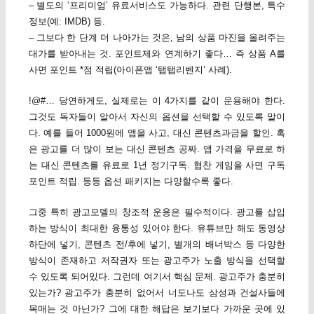
– 별도의 ‘프리미엄’ 유료서비스도 가능하다. 관련 단행본, 특수
정보(예: IMDB) 등.
– 그보다 한 단계 더 나아가는 것은, 남의 상품 마진을 올려주는
대가를 받아내는 것. 포인트제와 연계하기 좋다… 즉 상품 A를
사면 포인트 *점 적립(아이폰앱 ‘탭탭리벤지’ 사례).
!@#… 당연하게도, 실제로는 이 4가지를 같이 운용해야 한다.
그것도 독자들이 알아서 자신의 옵션을 선택할 수 있도록 말이
다. 예를 들어 1000원에 앱을 사고, 대신 콘텐츠과금을 할인. 혹
은 광고를 더 많이 보는 대신 콘텐츠 공짜. 앱 가격을 무료로 하
는 대신 콘텐츠를 유료로 1년 정기구독. 협찬 게임을 사면 구독
포인트 적립. 등등 옵션 패키지는 다양할수록 좋다.
그중 특히 광고모델의 창조적 운용은 필수적이다. 광고를 삽입
하는 방식이 최대한 융통성 있어야 한다. 유튜브만 해도 동영상
하단에 넣기, 콘텐츠 전/후에 넣기, 별개의 배너박스 등 다양한
방식이 존재하고 저작권자 또는 광고주가 노출 방식을 선택할
수 있도록 되어있다. 그런데 여기서 핵심 문제. 광고주가 충분히
있는가? 광고주가 충분히 없어서 너도나도 삼성과 건설사들에
목매는 것 아닌가? 그에 대한 해답은 보기보다 가까운 곳에 있