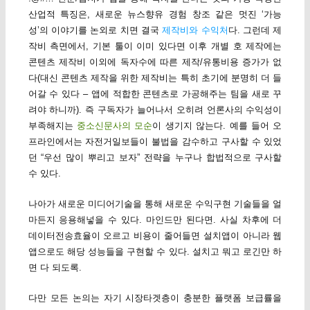
산업적 특징은, 새로운 뉴스향유 경험 창조 같은 멋진 ‘가능
성’의 이야기를 논외로 치면 결국
제작비와 수익처
다. 그런데 제
작비 측면에서, 기본 툴이 이미 있다면 이후 개별 호 제작에는
콘텐츠 제작비 이외에 독자수에 따른 제작/유통비용 증가가 없
다(대신 콘텐츠 제작을 위한 제작비는 특히 초기에 분명히 더 들
어갈 수 있다 – 앱에 적합한 콘텐츠로 가공해주는 팀을 새로 꾸
려야 하니까). 즉 구독자가 늘어나서 오히려 언론사의 수익성이
부족해지는
중소신문사의 모순
이 생기지 않는다. 예를 들어 오
프라인에서는 자전거일보들이 불법을 감수하고 구사할 수 있었
던 “우선 많이 뿌리고 보자” 전략을 누구나 합법적으로 구사할
수 있다.
나아가 새로운 미디어기술을 통해 새로운 수익구현 기술들을 얼
마든지 응용해넣을 수 있다. 마인드만 된다면. 사실 차후에 더
데이터전송효율이 오르고 비용이 줄어들면 설치앱이 아니라 웹
앱으로도 해당 성능들을 구현할 수 있다. 설치고 뭐고 로긴만 하
면 다 되도록.
다만 모든 논의는 자기 시장타겟층이 충분한 플랫폼 보급률을