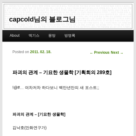
capcold님의 블로그님
Main menu
About
엑기스
몽땅
방명록
Skip to primary content
Skip to secondary content
Posted on
2011. 02. 18.
Post navigation
←
Previous
Next
→
파괴의 관계 – 기묘한 생물학 [기획회의 289호]
!@#… 여차저차 하다보니 백만년만의 새 포스트;;
파괴의 관계 – [기묘한 생물학]
김낙호(만화연구가)