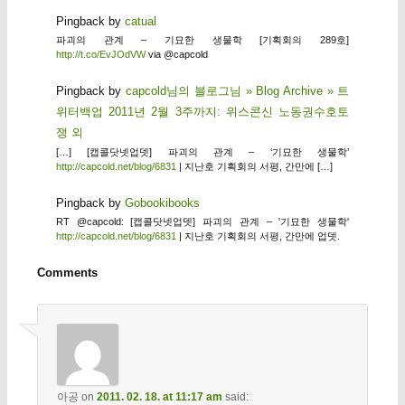
Pingback by
catual
파괴의 관계 – 기묘한 생물학 [기획회의 289호]
http://t.co/EvJOdVW
via @capcold
Pingback by
capcold님의 블로그님 » Blog Archive » 트
위터백업 2011년 2월 3주까지: 위스콘신 노동권수호토
쟁 외
[…] [캡콜닷넷업뎃] 파괴의 관계 – ‘기묘한 생물학’
http://capcold.net/blog/6831
| 지난호 기획회의 서평, 간만에 […]
Pingback by
Gobookibooks
RT @capcold: [캡콜닷넷업뎃] 파괴의 관계 – '기묘한 생물학'
http://capcold.net/blog/6831
| 지난호 기획회의 서평, 간만에 업뎃.
Comments
아공
on
2011. 02. 18. at 11:17 am
said: