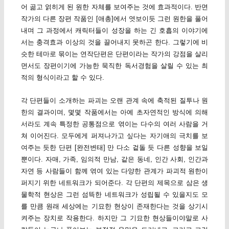
어 곪고 얽히게 된 원한 자체를 보여주는 것에 효과적이다. 반면
작가의 다른 장편 작품인 [애총]에서 엿보이듯 그런 원한을 풀어
내며 그 과정에서 캐릭터들이 성장을 하는 긴 호흡의 이야기에
서는 충격효과 이상의 것을 끌어내지 못하곤 한다. 그렇기에 비
슷한 테마로 묶이는 연작단편은 단편이라는 작가의 강점을 살리
면서도 장편이기에 가능한 묵직한 독서경험을 살릴 수 있는 최
적의 형식이라고 할 수 있다.
각 단편들이 소개하는 파괴는 오랜 관계 속에 축적된 질투나 원
한의 결과이며, 몇몇 작품에서는 아예 초자연적인 방식에 의해
서라도 계속 특정한 공통점으로 엮이는 다수의 여러 사람을 거
쳐 이어진다. 모두에게 퍼져나가고 싶다는 자기애의 극치를 보
여주는 듯한 단편 [완전변태] 만 다소 겉돌 듯 다른 성향을 보일
뿐이다. 자매, 가족, 임의적 만남, 같은 동네, 인간 사회, 인간과
자연 등 사람들이 함께 엮여 있는 다양한 관계가 파괴적 원한이
퍼지기 위한 네트워크가 되어준다. 각 단편의 제목으로 삼은 생
물학적 현상은 그런 섬뜩한 네트워크가 성립될 수 있을지도 모
를 만큼 원래 세상에는 기묘한 현상이 존재한다는 것을 상기시
켜주는 장치로 작용한다. 하지만 그 기묘한 현상들이야말로 사