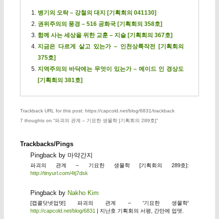
병기의 오락 – 강철의 대지 [기획회의 041130]
권위주의의 풍경 – 516 공화국 [기획회의 358호]
함께 사는 세상을 위한 교훈 – 지슬 [기획회의 367호]
지금은 다르게 살고 있는가 – 인천상륙작전 [기획회의
375호]
지역주의의 바닥에는 무엇이 있는가 – 메이드 인 경상도
[기획회의 381호]
Trackback URL for this post: https://capcold.net/blog/6831/trackback
7 thoughts on “
파괴의 관계 – 기묘한 생물학 [기획회의 289호]
”
Trackbacks/Pings
Pingback by 마약간지
파괴의 관계 – 기묘한 생물학 [기획회의 289호]:
http://tinyurl.com/4tj7dsk
Pingback by
Nakho Kim
[캡콜닷넷업뎃] 파괴의 관계 – '기묘한 생물학'
http://capcold.net/blog/6831
| 지난호 기획회의 서평, 간만에 업뎃.