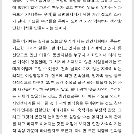
람들이 누구나 품어보는 부정적 욕망을 드러내고, 그리고 그것
에 혹하여 벌인 파괴적 행위가 결코 후환이 없을 리 없다는 인과
응보의 기대(혹은 우려)를 표면화시키기 위한 가장 절묘한 소재
가 된다. 기묘한 속성들을 통해서 오히려 가장 익숙하다 생각할
만한 이치를 만들어내는 셈이다.
물론 여기에는 실제로 오늘날 우리가 사는 인간사회에서 충분히
기묘한 파괴적 일들이 벌어지고 있다는 점이 기여하고 있다. 통
신망으로 만난 이들의 동반자살은 누구나 사회면에서 여러 번
본 기억이 있을텐데, 그 처지에 처해보지 않은 사람들에게는 도
대체 어떻게 그럴 수 있을지 전혀 납득이 가지 않는 지극히 비논
리적인 이상행동이다. 질투에 의한 존속살해, 일가족 몰살 등도
선정적으로 다루며 15분 동안 주목을 끌곤 하는 드물지 않은 사
회 사건들이다. 한 동네에서 알고 보니 원한 많을 사연이 추정되
는 시체가 발굴되는 것도, 환경호르몬이니 하는 식으로 인간이
자연생태계를 파괴한 것에 대해 반작용을 두려워하는 것도 친숙
하되 언제든 접할만한 이야기들이다. 축적되는 부정적 감정, 그
리고 그것이 온전히 논리만으로 설명할 수는 없지만 여러 관계
를 타고 파괴로 이어지는 것은 어떻게 보자면 인간 사회의 기본
적 속성 가운데 하나일지도 모른다. 아니면 모든 악행에 인과응