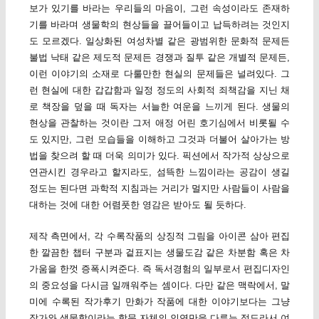
보가 있기를 바라는 우리들의 마음이, 그런 속성이라도 존재하
기를 바라며 생물학의 현상들을 끌어들이고 납득하려는 것인지
도 모르겠다. 일상화된 여성차별 같은 광범위한 문화적 문제든
불법 낙태 같은 제도적 문제든 경쟁과 질투 같은 개별적 문제든,
이런 이야기의 소재로 다룰만한 현실의 문제들은 널려있다. 그
런 현실에 대한 갑갑함과 일정 정도의 사회적 죄책감을 지닌 채
로 책장을 덮을 때 독자는 서늘한 여운을 느끼게 된다. 생물의
현상을 관찰하는 것이란 그저 애정 어린 호기심에서 비롯될 수
도 있지만, 그런 모습들을 이해하고 그것과 더불어 살아가는 방
법을 찾으려 할 때 더욱 의미가 있다. 픽션에서 작가적 상상으로
연관시킨 경우라고 할지라도, 섬뜩한 느낌이라는 공감이 생길
정도는 된다면 과학적 지침과는 거리가 멀지만 사람들이 사람을
대하는 것에 대한 어렴풋한 영감은 받아도 될 듯하다.
제작 측면에서, 각 수록작품의 상징적 그림을 아이콘 삼아 편집
한 깔끔한 챕터 구분과 겉표지는 생물도감 같은 차분함 혹은 차
가움을 한껏 증폭시켜준다. 즉 독서경험의 일부로서 편집디자인
의 중요성을 다시금 일깨워주는 셈이다. 다만 같은 맥락에서, 말
미에 수록된 작가후기 만화가 작품에 대한 이야기보다는 그냥
작가와 생물학이라는 학문 자체의 인연만을 다루는 정도라서 여