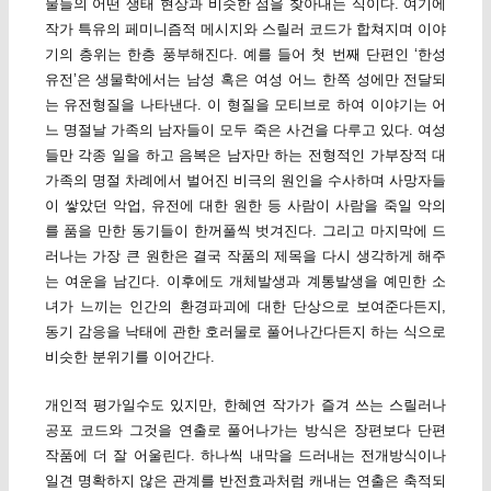
물들의 어떤 생태 현상과 비슷한 점을 찾아내는 식이다. 여기에
작가 특유의 페미니즘적 메시지와 스릴러 코드가 합쳐지며 이야
기의 층위는 한층 풍부해진다. 예를 들어 첫 번째 단편인 ‘한성
유전’은 생물학에서는 남성 혹은 여성 어느 한쪽 성에만 전달되
는 유전형질을 나타낸다. 이 형질을 모티브로 하여 이야기는 어
느 명절날 가족의 남자들이 모두 죽은 사건을 다루고 있다. 여성
들만 각종 일을 하고 음복은 남자만 하는 전형적인 가부장적 대
가족의 명절 차례에서 벌어진 비극의 원인을 수사하며 사망자들
이 쌓았던 악업, 유전에 대한 원한 등 사람이 사람을 죽일 악의
를 품을 만한 동기들이 한꺼풀씩 벗겨진다. 그리고 마지막에 드
러나는 가장 큰 원한은 결국 작품의 제목을 다시 생각하게 해주
는 여운을 남긴다. 이후에도 개체발생과 계통발생을 예민한 소
녀가 느끼는 인간의 환경파괴에 대한 단상으로 보여준다든지,
동기 감응을 낙태에 관한 호러물로 풀어나간다든지 하는 식으로
비슷한 분위기를 이어간다.
개인적 평가일수도 있지만, 한혜연 작가가 즐겨 쓰는 스릴러나
공포 코드와 그것을 연출로 풀어나가는 방식은 장편보다 단편
작품에 더 잘 어울린다. 하나씩 내막을 드러내는 전개방식이나
일견 명확하지 않은 관계를 반전효과처럼 캐내는 연출은 축적되