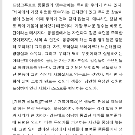
프랑크푸르트 동물원의 맹수관에는 특이한 우리가 하나 있다.
“세계에서 가장 위험한 맹수”라는 표지판이 있고 두꺼운 창살이
붙어 있는데, 어째 우리가 전혀 깊지 않는다. 왜냐하면 창살 바
로 뒤에 거울이 붙어있기 때문이다. 가장 무서운 맹수는 바로 인
간이라는 메시지다. 동물원에서는 자연파괴 같은 측면을 주목한
것이겠지만, 사회 속 인간이 동종에게 하는 각종 행위들은 충분
히 포악하기 그지없다. 자칫 도덕성의 브레이크가 느슨해질 때,
경쟁심과 소유욕, 그리고 우리가 딱히 무엇이라고 설명하기는
어려운데 어렴풋이 공감은 가는 기타 부정적 감정들이 주변인들
을 파괴하도록 만든다. 그런데 그 기원은 무엇일까. 생물로서 지
닌 본능이 그런 식인데 사회질서로 억누르는 것인가, 아니면 사
회적 삶이 그렇게 만드는 것인데 생물의 당연한 속성인 것처럼
포장하여 인간 사회가 스스로를 변명하는 것인가.
[기묘한 생물학](한혜연 / 거북이북스)은 생물학 현상을 제목으
로 하는 연작 단편들의 모음집이다. 수록작들은 각각 발표 지면
과 시기가 큰 차이가 있는데도 상당히 통일된 테마를 보여준다.
매 단편은 인간이 다른 무언가를 파괴하는 사건을 중심에 놓는
데, 그런 일이 벌어진 과정에서 사람들이 보여준 행동들에서 생