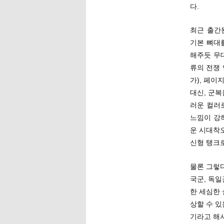
다.
최근 출간
기본 뼈대
해주듯 무
류의 전쟁
가), 페이
대신, 군
러운 컬러
느낌이 강
운 시대착오
신형 탱크로
물론 그렇
국군, 독일
한 세심한 
상할 수 
기라고 해