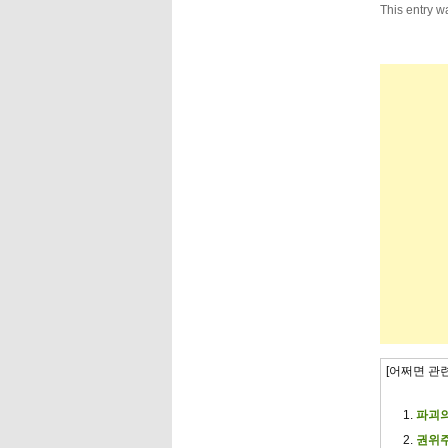
This entry w
[어쩌면 관
파괴의
권위주