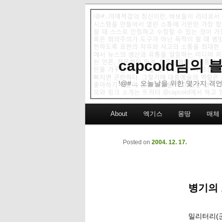
capcold님의
!@#… 오늘날을 위한 몇가지 격언
Main menu
About
엑기스
몽땅
매체
Skip to primary content
Skip to secondary content
Posted on
2004. 12. 17.
병기의 
밀리터리(