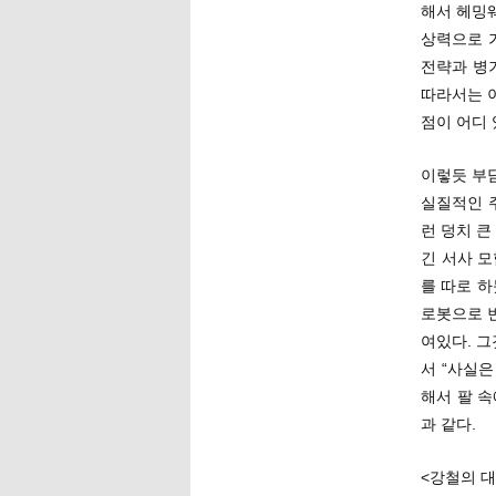
해서 헤밍
상력으로 
전략과 병
따라서는 
점이 어디 
이렇듯 부담
실질적인 
런 덩치 
긴 서사 
를 따로 하
로봇으로 
여있다. 
서 “사실
해서 팔 
과 같다.
<강철의 