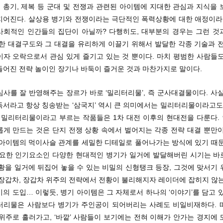
, 총기, 제복 등 군대 및 전쟁과 관련된 아이템에 지대한 관심과 지식을
지어진다. 살상용 병기와 전쟁이라는 극단적인 폭력상황에 대한 애정이라니
사회적인 인간들의 집단이 아닐까? 다행히도, 대부분의 경우는 그런 것
렷한 대결구도와 그 대결을 유리하게 이끌기 위해서 발달한 각종 기술과 전
이자 오락으로서 관심 있게 즐기고 있는 것 뿐이다. 마치 평범한 사람들도
들어진 전략 놀이인 장기나 바둑이 즐거운 것과 마찬가지로 말이다.
사를 잘 반영해주는 장르가 바로 ‘밀리터리물’, 즉 군사대결물이다. 사
독서라고 항상 칭송받는 ‘삼국지’ 역시 큰 의미에서는 밀리터리물이라고도 
 밀리터리물이라고 부르는 작품들은 1차 대전 이후의 현대전을 다룬다. 
롭게 만드는 것은 단지 전쟁 상황 속에서 벌어지는 각종 전략 대결 뿐만이
 아이템의 먹이사슬 관계를 세밀한 디테일로 풀어나가는 방식에 있기 때문
중요한 인기요소인 다양한 현대적인 병기가 일거에 발달해버린 시기는 바로
황을 일거에 뒤집어 놓을 수 있는 비밀의 신형탱크 등장, 그것에 맞서기
 장갑차, 장갑차 위주의 전략에서 전황이 불리해지자 레이더에 잡히지 않는
의 도입… 이렇듯, 병기 아이템은 그 자체로서 하나의 ‘이야기’를 담고 
터리물은 사람보다 병기가 주인공이 되어버리는 사례도 비일비재하다. 
위주로 흘러가고, ‘바깥’ 사람들이 보기에는 전혀 이해가 안가는 경지에