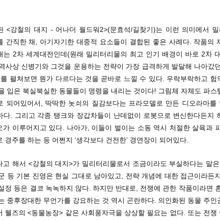
된 <강철의 대지 - 어나더 월드워2>(문효석/길찾기)는 이런 의미에서 
를 간직한 채, 아기자기한 대중적 요소들이 결합된 좋은 사례다. 작품의 
대는 2차 세계대전인데(원래 밀리터리물의 최고 인기 배경이 바로 2차 대
 역사상 신병기와 그것을 운용하는 전략이 가장 급격하게 발달해 나아갔던
지를 펼쳐보면 뭔가 다르다는 것을 곧바로 느낄 수 있다. 우락부락하고 
복을 입은 북실북실한 동물들이 명령을 내리는 것이다! 그림체 자체도 파스
로 되어있어서, 딱딱한 놋쇠의 질감보다는 프라모델로 만든 디오라마를
하다. 그리고 각종 탱크와 장갑차들이 난데없이 로봇으로 변신한다든지 
가 이루어지고 있다. 나아가, 이들이 벌이는 소동 역시 처절한 살육과 
 경주를 하는 등 어쩐지 ‘생각보다 건전한’ 경연장이 되어있다.
다고 해서 <강철의 대지>가 밀리터리물로서 조금이라도 부실하다는 말은 
군 등 기본 진영은 현실 그대로 남아있고, 전략 개념에 대한 접근이라든
설정 등은 결코 녹녹하지 않다. 하지만 반대로, 전쟁에 관한 작품이라면 
있는 중후장대한 무언가를 강요하는 것 역시 곤란하다. 의인화된 동물 주인
서 웰즈의 <동물농장> 같은 사회풍자극을 상상할 필요는 없다. 또는 전쟁