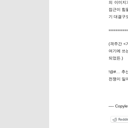
의 이미지
접근이 힘
기 대결구
========
(격주간 <
여기에 쓰
되었든.)
!@#… 추
전쟁이 일어
—- Copy
Reddi