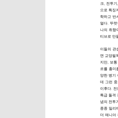
크, 전투기
으로 특징
학하고 반
멀다. 뚜
나의 취향
티브로 만
이들의 관심
면 교양필
지만, 보통
르를 흥미
양한 병기
데 그런 
이후다. 전
특급 돌격
념의 전투기
종종 밀리
더 매니아 