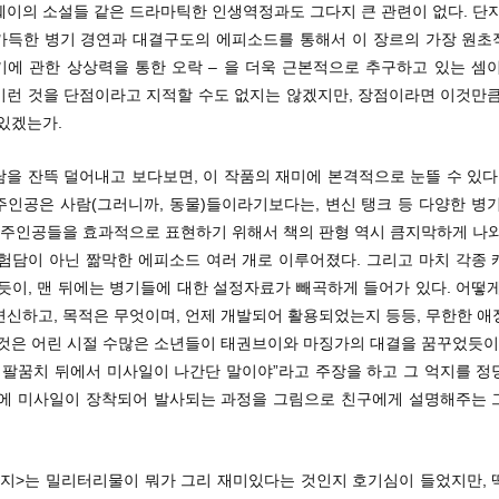
웨이의 소설들 같은 드라마틱한 인생역정과도 그다지 큰 관련이 없다. 단지
가득한 병기 경연과 대결구도의 에피소드를 통해서 이 장르의 가장 원초적
기에 관한 상상력을 통한 오락 – 을 더욱 근본적으로 추구하고 있는 셈이
이런 것을 단점이라고 지적할 수도 없지는 않겠지만, 장점이라면 이것만큼
있겠는가.
을 잔뜩 덜어내고 보다보면, 이 작품의 재미에 본격적으로 눈뜰 수 있다
주인공은 사람(그러니까, 동물)들이라기보다는, 변신 탱크 등 다양한 병기
큰 주인공들을 효과적으로 표현하기 위해서 책의 판형 역시 큼지막하게 나와
모험담이 아닌 짦막한 에피소드 여러 개로 이루어졌다. 그리고 마치 각종 
듯이, 맨 뒤에는 병기들에 대한 설정자료가 빼곡하게 들어가 있다. 어떻
변신하고, 목적은 무엇이며, 언제 개발되어 활용되었는지 등등, 무한한 애
그것은 어린 시절 수많은 소년들이 태권브이와 마징가의 대결을 꿈꾸었듯이,
은 팔꿈치 뒤에서 미사일이 나간단 말이야”라고 주장을 하고 그 억지를 정
속에 미사일이 장착되어 발사되는 과정을 그림으로 친구에게 설명해주는 
대지>는 밀리터리물이 뭐가 그리 재미있다는 것인지 호기심이 들었지만, 