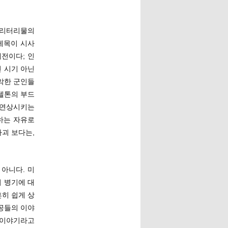
밀리터리물의
제목이 시사
전이다; 인
 시기 아닌
험악한 군인들
텔톤의 부드
 연상시키는
하는 자유로
파괴 보다는,
아니다. 미
지 병기에 대
흔히 쉽게 상
공들의 이야
 이야기라고