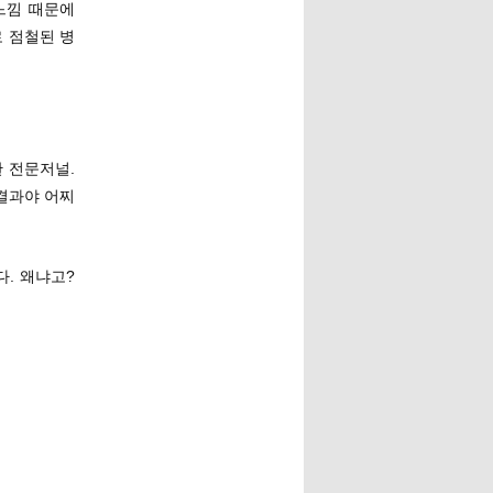
느낌 때문에
 점철된 병
판 전문저널.
결과야 어찌
다. 왜냐고?